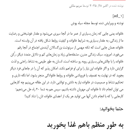
نوشته شده در
اکتبر 28, 2025
توسط
مریم ملکی
[ad_1]
نوشته و ویرایش شده توسط مجله سیاه پوش
خانواده یعنی جایی که زمان بسیاری از عمر ما در آنجا سپری می‌بشود و مقدار خوشبختی و رضایت
ما از زندگی، به مقدار بسیاری به شرایط خانواده و کیفیت روابط شکل یافته در آن وابسته است.
خانواده همان جایی است که تکه مهمی از سرنوشت بزرگسالان آینده‌ی اجتماع در آنجا رقم
می‌خورد. امروزه، سبک زندگی مدرن، مشغله‌های زیاد و زمان‌های کم و دلایل متعدد دیگر، رُکن
خانواده‌ را با چالش‌های بسیاری روبه رو ساخته است. انسان به طور طبیعی به نشاط، راحتی و لذت
گرایش دارد و اگر خانواده این نیاز را برای او فراهم نکند، امکان پذیر که آن را در جاهای فرد دیگر
بجوید که در نهایت به تضعیف یا فروپاشی خانواده و روابط خانوادگی منجر بشود. اما نگه داری و
تحکیم نشاط و صمیمیت در خانواده نیاز به دانش و توانایی دارد. در این مقاله می‌بینیم چه کارهایی
می توان انجام داد تا خانواده ای مهربان داشته باشیم. سپس هم به شما ۲۰ راه حل می‌دهیم؛
کارهایی را که با انجام دادن آنها می توانید هر یک از اعضای خانواده تان را شاد کنید!
حتما بخوانید:
به طور منظم باهم غذا بخورید