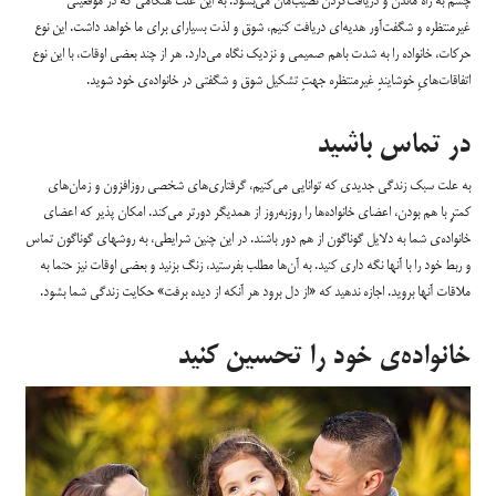
چشم به راه ماندن و دریافت‌کردن نصیب‌مان می‌بشود. به این علت هنگامی که در موقعیتی
غیرمنتظره و شگفت‌آور هدیه‌ای دریافت کنیم، شوق و لذت بسیار‌ای برای‌ ما خواهد داشت. این نوع
حرکات، خانواده را به شدت باهم صمیمی و نزدیک نگاه می‌دارد. هر از چند بعضی اوقات، با این نوع
اتفاقات‌هایِ خوشایندِ غیرمنتظره‌ جهتِ تشکیل شوق و شگفتی در خانواده‌ی خود شوید.
در تماس باشید
به علت سبک زندگی جدیدی که توانایی می‌کنیم، گرفتاری‌های شخصی روزافزون و زمان‌های
کمترِ با هم بودن، اعضای خانواده‌ها را روزبه‌روز از همدیگر دورتر می‌کند. امکان پذیر که اعضای
خانواده‌ی شما به دلایل گوناگون از هم دور باشند. در این چنین شرایطی، به روشهای گوناگون تماس
و ربط خود را با آنها نگه داری کنید. به آن‌ها مطلب بفرستید، زنگ بزنید و بعضی اوقات نیز حتما به
ملاقات آنها بروید. اجازه ندهید که «از دل برود هر آنکه از دیده برفت» حکایت زندگی شما بشود.
خانواده‌ی خود را تحسین کنید