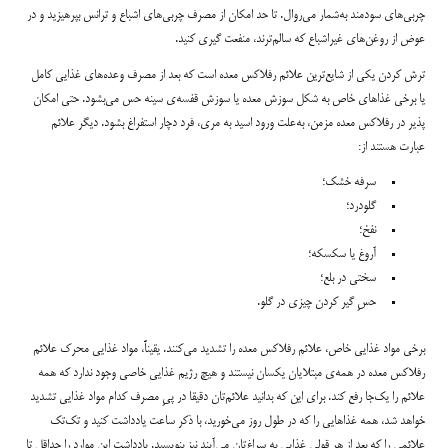
چربی‌های سودمند به‌شمار می‌روال. تا حد امکان از مصرف چربی‌های اشباع و ترانس بپرهیزید و در
عوض از روغن‌های غیراشباع که سالم‌ترند، منفعت گیری کنید.
ترش کردن یکی از شایع‌ترین علائم رفلاکس معده است که بعد از مصرف وعده‌‌های غذایی کامل
یا برخی غذاهای خاص به شکل سوزش معده یا سوزش قفسه‌ی سینه حس می‌بشود. حتی امکان
پذیر در رفلاکس معده مزمن، به‌علت ورود اسید به مری، فرد دچار استفراغ بشود. دیگر علائم
عبارت هستند از:
سرفه خشک؛
گلودرد؛
نفخ؛
آروغ یا سکسکه؛
سختی در بلع؛
حسِ گیر کردن چیزی در گلو.
برخی مواد غذایی خاص، علائم رفلاکس معده را تشدید می‌کنند. یقیناً، مواد غذایی محرک علائم
رفلاکس معده در همه‌ی مبتلایان یکسان نیستند و هیچ رژیم غذایی خاصی وجود ندارد که همه
علائم را یک‌جا رفع کند. برای این که بدانید علائم‌تان دقیقا در پیِ مصرف کدام مواد غذایی تشدید
خواهد شد، همه غذاهایی را که در طول روز می‌خورید، با ذکر ساعت یادداشت کنید و تک‌تک
علائمی را که بعد از هر قولی غذایی به سراغ‌تان می‌آیند نیز بنویسید. یادداشت این موارد را حداقل تا