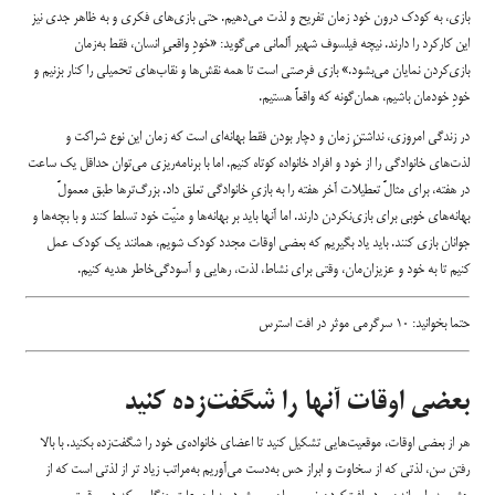
بازی، به کودک درون خود زمان تفریح و لذت می‌دهیم. حتی بازی‌های فکری و به ظاهر جدی نیز
این کارکرد را دارند. نیچه فیلسوف شهیر آلمانی می‌گوید: «خودِ واقعیِ انسان، فقط به‌زمان
بازی‌کردن نمایان می‌بشود.» بازی فرصتی است تا همه نقش‌ها و نقاب‌های تحمیلی را کنار بزنیم و
خودِ خودمان باشیم، همان‌گونه که واقعاً هستیم.
در زندگی امروزی، نداشتنِ زمان و دچار بودن فقط بهانه‌ای است که زمان این نوع شراکت و
لذت‌های خانوادگی را از خود و افراد خانواده کوتاه کنیم. اما با برنامه‌ریزی می‌توان حداقل یک ساعت
در هفته، برای مثالً تعطیلات آخر هفته را به بازیِ خانوادگی تعلق داد. بزرگ‌ترها طبق معمولً
بهانه‌های خوبی برای بازی‌نکردن دارند. اما آنها باید بر بهانه‌ها و منیّت خود تسلط کنند و با بچه‌ها و
جوانان بازی کنند. باید یاد بگیریم که بعضی اوقات مجدد کودک شویم، همانند یک کودک عمل
کنیم تا به خود و عزیزان‌مان، وقتی برای نشاط، لذت، رهایی و آسودگی‌خاطر هدیه کنیم.
حتما بخوانید:
۱۰ سرگرمی موثر در افت استرس
بعضی اوقات آنها را شگفت‌زده کنید
هر‌ از بعضی اوقات، موقعیت‌هایی تشکیل کنید تا اعضای خانواده‌ی خود را شگفت‌زده بکنید. با بالا
رفتن سن، لذتی که از سخاوت و ابراز حس به‌دست می‌آوریم به‌مراتب زیاد تر از لذتی است که از