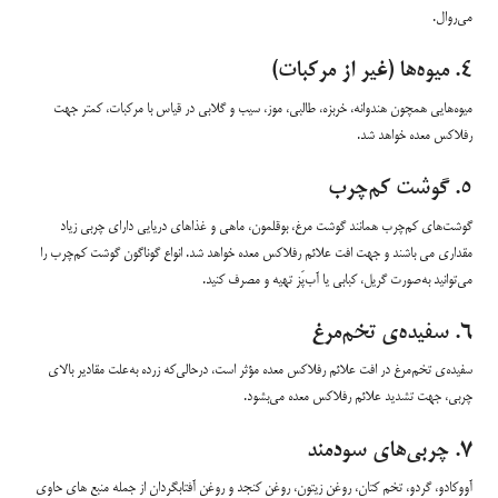
می‌روال.
۴. میوه‌ها (غیر از مرکبات)
میوه‌هایی همچون هندوانه، خربزه، طالبی، موز، سیب و گلابی در قیاس با مرکبات، کمتر جهت
رفلاکس معده خواهد شد.
۵. گوشت کم‌چرب
گوشت‌های کم‌چرب همانند گوشت مرغ، بوقلمون، ماهی و غذاهای دریایی دارای چربی زیاد
مقداری می باشند و جهت افت علائم رفلاکس معده خواهد شد. انواع گوناگون گوشت کم‌چرب را
می‌توانید به‌صورت گریل، کبابی یا آب‌پَز تهیه و مصرف کنید.
۶. سفیده‌ی تخم‌مرغ
سفیده‌ی تخم‌مرغ در افت علائم رفلاکس معده مؤثر است، درحالی‌که زرده به‌علت مقادیر بالای
چربی، جهت تشدید علائم رفلاکس معده می‌بشود.
۷. چربی‌های سودمند
آووکادو، گردو، تخم کتان، روغن زیتون، روغن کنجد و روغن آفتابگردان از جمله منبع های حاوی