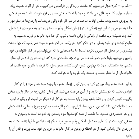
– خواب – کار» دچار می‌شویم که مقصد از زندگی را فراموش می‌کنیم. برخی از افراد اهمیت زیاد
بسیاری برای کار خود قائل می باشند و خود را تحت سختی بسیاری قرار خواهند داد تا به هر قیمتی
به پیروزی دست‌یابند. بعضی اوقات ساعت‌ها در سر کار خود باقی می‌همانند یا زمان‌ها در سفرِ دور از
خانه به سر می‌برند. این نوع زندگی در دراز زمان امکان پذیر صدمه‌ی جدی به خانواده‌ی فرد داخل
کند. بعد همیشه باید مقصد از زندگی را برای داشته باشیم. اگر صاحب خانواده و فرزند هستید، به
غایتِ کوششهای خود به‌طور جدی فکر کنید. هیچ‌کس در آخر عمر حسرت نمی‌خورد که چرا ساعت
بیشتری را در محل کار سپری نکرده است! اما ساعت‌هایی را که می‌توانستیم در کنار خانواده‌ی خود
باشیم و نبودیم، یقینا حسرت‌بار خواهند می بود. چه منفعت‌ای دارد که ثروتمندترین فرد در قبرستان
باشیم. چه منفعت‌ای دارد که بهترین رئیس، تولیدکننده، مدیرعامل، کارفرما، بازیگر و غیره باشیم اما
خانواده‌مان از ما متنفر باشند و همانند یک غریبه با ما حرکت کنند.
به این علت مدام برنامه‌ریزی کنید و زمان کیفی (زمان همراه با وجود سودمند و مؤثر) را در کنار
افرادی باشید که دوستشان دارید و از آنان مراقبت می‌کنید. این زمان کیفی (چه در حال بازی، سخن
بگویید، گوش کردن و یا فقط باهم بودن) باید نسبت به هر کار فرد دیگر در الویت قرار بگیرد. اجازه
دهید خانواده‌تان بداند که این زمان بسیار گران‌بهاست و اگرچه به جستوجو پیروزی مالی، ارتقاء شغلی
و یا هر دستاوردی هستید اما مقصد از همه کوششها سود رساندن به خانواده است نه رسیدن به
هدفی دوردست در آینده‌ای محتمل. امکان پذیر همین فردا دیگر زنده نباشیم یا آنها زنده نباشند، بعد
در زمان حال زندگی کنید. از هر لحظه‌ی بودن در کنار خانواده و عزیزان خود لذت ببرید و قدر آن را
بدانید.