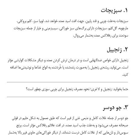
۱. سبزیجات
سبزیجات به‌علت چربی و قند پایین، جهت افت اسید معده خواهد شد. لوبیا سبز، کلم بروکلی،
مارچوبه، گل‌کلم، سبزیجاتِ دارای برگ‌‌های سبز خوراکی، سیب‌زمینی و خیار از جمله سبزیجات
سودمند برای رفلاکس معده به‌شمار می‌روال.
۲. زنجبیل
زنجبیل دارای خواص ضدالتهابی است و در درمان‌‌ ترش کردن معده و دیگر مشکلات گوارشی مؤثر
است. می‌توانید ریشه‌ی زنجبیل را به‌صورت رنده‌شده یا خُردشده به انواع غذاها و نوشیدنی‌ها اضافه
کنید.
حتما بخوانید:
زنجبیل و لاغری؛ نحوه مصرف زنجبیل برای چربی سوزی چطور است؟
۳. جو دوسر
جو دوسر از جمله غلات کامل و منبعی غنی از فیبر است که طبق معمول به شکل حلیم در قولی
صبحانه مصرف می‌بشود و به‌علت جذب اسید معده، در افت علائم رفلاکس مؤثر است. برنج
سبوس‌دار و نان‌هایی که از غلات کامل درست شده‌اند، از دیگر خوراکی‌های حاوی فیبر بالا به‌شمار