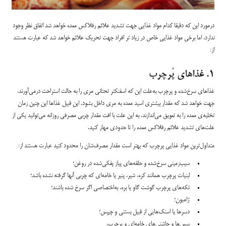
درمورد این که دقیقا کدام مواد غذایی جهت تشدید علائم رفلاکس معده خواهد شد اتفاق نظر وجود
ندارد، اما برخی مواد غذایی خاص در زیاد تر افراد جهت تحریک علائم خواهد شد که عبارت هستند
از:
۱. غذاهای پُرچرب
غذاهای سرخ‌شده و پرچرب به‌علت این که اسفنکتر تحتانی مری را به حالت استراحت درمی‌آورند،
جهت خواهد شد که مقدار بیشتری اسید معده به مری داخل بشود. این قبیل غذاها این چنین زمان
تخلیه‌ی معده را به تعویق می‌اندازند. به این علت با افت مقدار چربی مصرفی روزانه می‌توانید یکی از
علت‌های تشدید علائم رفلاکس معده را تا حدودی مهار کنید.
متداول‌ترین مواد غذایی پرچرب که بهتر است مقدار مصرف‌شان را محدود کنید عبارت هستند از:
سیب‌زمینی سرخ‌شده و حلقه‌های پیاز پفکی‌شده در روغن؛
لبنیات پرچرب همانند کره، شیر، پنیر یا خامه‌ای که چربی آنها گرفته نشده باشد؛
تکه‌های پرچرب گوشت گاو یا بره، به‌اختصاصی اگر سرخ شده باشند؛
ژامبون؛
دسرها یا اسنک‌هایی از قبیل بستنی و چیپس؛
سس‌ها و چاشنی‌های خامه‌ای و پرچرب.