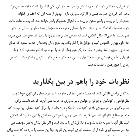
در قبل‌ای نه چندان دور، دور هم نشستن و باهم غذا خوردن یکی از اصول ثابت خانواده‌ها می بود.
باهم غذا خوردن اهمیت، معنی و کارکرد بسیاری دارد. مهم‌تر از همه این که اعضای خانواده
همدیگر را می‌بینند و باهم سخن می‌زنند و از احوال همدیگر باخبر خواهد شد. امروزه به علت حالت
کار و تحصیل، احتمالا مقدور نباشد که با اعضای خانواده خود به‌زمان همه قولهای غذایی در کنار
هم باشید، اما حتی‌الامکان تلاش کنید که حداقل یک وعده در روز را باهم غذا بخورید. زمان صرف
غذا تلویزیون را خاموش کنید و موبایل‌ها را کنار بگذارید. هیچ زمان بچه‌ها را عادت ندهید که موقع
تماشای تلویزیون غذا بخورند، وگرنه دیگر هیچ زمان آن‌ها را سر سفره اشکار نخواهید کرد. زمان
قولهای غذایی فرصتی مورد قیمت برای دیدن همدیگر، سخن بگویید کردن و استراحت است، این
زمان را هیچ زمان از دست ندهید.
نظریات خود را باهم در بین بگذارید
به گفتن والدین تلاش کنید که همیشه نظر اعضای خانواده را در عرصه‌های گوناگون جویا شوید.
نظرخواهی از کودکان، نوجوانان و جوانان تأثیر بسیاری در عزت نفس آن‌ها خواهد داشت. برای
تصمیم‌گیری در هر موردی تلاش کنید نظر تک‌تکِ افراد خانواده را سوال کنید. منظور این نیست که
حتماً بر مطابق نظر آنها تصمیم بگیرید. تصمیم نهایی را خودتان، به گفتن والدین، بگیرید اما تلاش
کنید نظر آنها را هم به دقت بشنوید و دلایل‌شان را بازدید کنید و اگر نظر ایشان به‌نظر سودمند می
بود، در تصمیم‌گیری خود از آن منفعت گیری کنید. این کار به آنها این مطلب را می‌دهد که شما برای