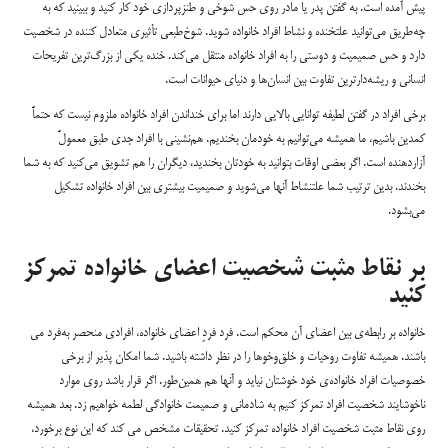
پیش آمده است. به گفتن پدر یا مادر روی حس شوخی و طنزپردازی خود کار کنید و ببینید که به‌
چه‌طریق می‌توانید علتخنده و نشاط افراد خانواده شوید. شوخ‌طبعی تأثیری متعادل کننده در شخصیت
دارد و حس صمیمیت و دوستی را به افراد خانواده منتقل می‌کند. خنده یکی از بزرگ‌ترین تفریحات
انسانی و ریشه‌دار‌ترین تفاوت بین انسان‌ها و دنیای حیوانات است.
برخی افراد در گفتن لطیفه توانایی بالایی دارند اما برای خنداندن افراد خانواده ملزوم نیست که حتماً
کمدین باشیم، ما همیشه می‌توانیم به خودمان بخندیم. هم‌نشینی با افراد جدی طبق معمولً
آزاردهنده است. اگر بعضی اوقات بتوانید به خودتان بخندید، دیگران را هم تشویق می‌کنید که به شما
بخندند. بدین ترتیب شما علتنشاط آنها می‌شوید و صمیمیت بیشتری بین افراد خانواده تشکیل
می‌بشود.
بر نقاط مثبت شخصیت اعضای خانواده تمرکز
کنید
خانواده بر رابطه‌ی بین اعضای آن محکم است. فرد فردِ اعضای خانواده، افرادی منحصر به‌فرد می
باشند. همیشه تفاوت روحیات و خلق‌و‌خوها را در نظر داشته باشید. شما امکان پذیر از برخی
خصوصیات افراد خانواده‌ی خود خوشتان نیاید و آنها هم همین‌طور. اگر قرار باشد روی موارد
ناخوشایند شخصیت افراد تمرکز کنیم به شادمانی و صمیمت خانوادگی لطمه خواهیم زد. بعد همیشه
روی نقاط مثبت شخصیت افراد خانواده تمرکز کنید. تحقیقات مشخص می کند که این نوع برخورد،