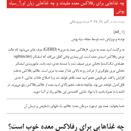
چه غذاهایی برای رفلاکس معده مفیدند و چه غذاهایی زیان اور؟_سیاه
پوش
نوشته شده در
اکتبر 28, 2025
توسط
مریم ملکی
[ad_1]
نوشته و ویرایش شده توسط مجله سیاه پوش
به برگشت اسید معده به مری، «رفلاکس معده به مری» (GERD) حرف های می‌بشود که حالت
مزمن رفلاکس اسیدی معده است. این بیماری وقتی اتفاق می‌افتد که اسفنکتر (sphincter،
عضله‌ی تنگ‌کننده) تحتانی مری ضعیف شده یا صدمه جدی دیده باشد. ماموریت‌ی اسفنکتر
تحتانی مری جلوگیری از حرکتِ رو به بالای غذا از معده به مری است. علائم رفلاکس به‌علتِ
افزایش یا افت غیرطبیعی حجم اسید معده ظاهر خواهد شد و با اصلاح عادات غذایی، تا حدی
قابل‌کنترل خواهند می بود. چنانچه به‌علت حجم بالای اسید معده از علائم رفلاکس رنج می‌برید، در
ادامه با ما همراه باشید تا با مواد غذایی کاهنده‌ی این علائم زیاد تر آشنا شوید.
حتما بخوانید:
همه چیز درمورد سرطان معده؛ علائم، راه حلهای تشخیص و درمان آن
چه غذاهایی برای رفلاکس معده خوب است؟