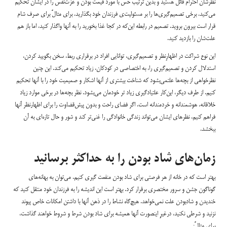
نظرشان احترام قائل هستید و بدین ترتیب حس با مورد قیمت بودن و عزت‌نفس را در ایشان تحکیم
می‌کنید. برخی تصمیم‌گیری‌ها را بر مسئولیت‌ی فرزندان خود بگذارید. برای مثالً برای صرف شام
قرار است بیرون بروید. تصمیم در رابطه این‌که در کجا غذا بخورید را به آنها واگذار کنید، اما باز هم
علت‌شان را بازدید کنید.
این نوع شراکت در اظهارِنظر و تصمیم‌گیری، توانایی افراد در برقراری ربط، سخن بگویید کردن،
استدلال کردن و تصمیم‌گیری را، به اختصاصی در کودکان، زیاد تحکیم می‌کند. این چنین
نظرخواهی از بچه‌ها علتمی‌بشود که شناخت بیشتری از آنها اشکار و صمیمیت خود را با آنها تحکیم
کنیم. از طرف دیگر، این‌کار علتیادگیری زیاد تر خودمان می‌بشود. نظر بچه‌ها در برخی موارد زیاد
خلاقانه، هوشمندانه و خردمندانه است. اگر فضای راحت و بدون پیش‌قضاوت را برای اظهار‌نظر آنها
فراهم کنیم، نظرهای ایشان می‌تواند زندگی خانوادگی را غنی‌تر کند و شور و حال تازه‌ای به آن
ببخشد.
زمان‌های شاد بودن را به حداکثر برسانید
بهتر است که در خانه از هر فرصتی برای شاد‌ بودن منفعت گیری کنیم. می‌توان به بهانه‌های
گوناگون جشن و سرور مختصری برقرار کرد. بهتر است این اندیشه را به فرزندان خود منتقل کنید که
خندیدن و شاد‌بودن علت نمی‌خواهد. هیچ‌گاه نشاط را در ذهن آنها با داشتن امکانات خاص پیوند
نزنید و شرطی نکنید، در‌غیرِ اینصورت آنها همیشه برای شاد بودن شرط و شروط خواهند گذاشت،
برای مثالً: