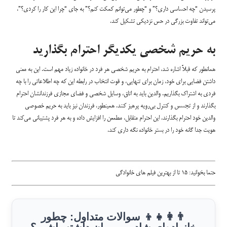
پرسیدن “چه احساسی داری؟” و “چطور می‌توانم کمکت کنم؟” به جای “چرا این کار را کردی؟”،
می‌تواند تفاوت بزرگی در حس نزدیکی تشکیل کند.
به حریم شخصی یکدیگر احترام بگذارید
همانطور که قبلاً اشاره شد، احترام به حریم شخصی هر فرد در خانواده زیاد مهم است. این به معنی
داشتن فضایی برای خود، زمان برای تنهایی، و قوت انتخاب در رابطه این که چه اطلاعاتی را با چه
فردی به اشتراک بگذاریم. والدین باید به اتاق، وسایل شخصی و فضای مجازی فرزندانشان احترام
بگذارند و از تجسس و کنترل بی‌رویه پرهیز کنند. همینطور، فرزندان نیز باید به حریم خصوصی
والدین خود احترام بگذارند. این احترام متقابل، مطمعن را افزایش داده و به هر فرد پشتیبانی می‌کند تا
هویت جدا گانه خود را در بستر خانواده نگه داری کند.
حتما بخوانید:
۱۵ تا از بهترین فیلم های خانوادگی
👨‍👩‍👧‍👦 سوالات متداول: چطور