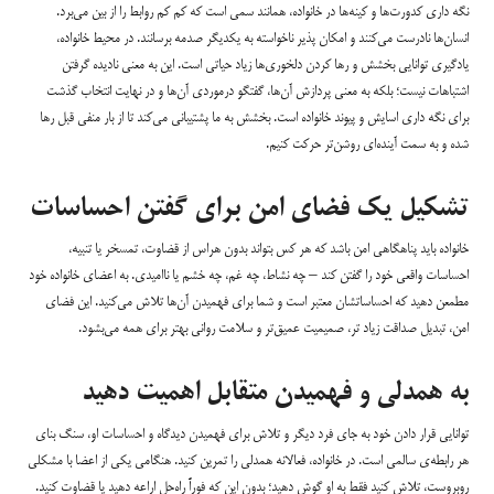
نگه داری کدورت‌ها و کینه‌ها در خانواده، همانند سمی است که کم کم روابط را از بین می‌برد.
انسان‌ها نادرست می‌کنند و امکان پذیر ناخواسته به یکدیگر صدمه برسانند. در محیط خانواده،
یادگیری توانایی بخشش و رها کردن دلخوری‌ها زیاد حیاتی است. این به معنی نادیده گرفتن
اشتباهات نیست؛ بلکه به معنی پردازش آن‌ها، گفتگو درمورد‌ی آن‌ها و در نهایت انتخاب گذشت
برای نگه داری اسایش و پیوند خانواده است. بخشش به ما پشتیبانی می‌کند تا از بار منفی قبل رها
شده و به سمت آینده‌ای روشن‌تر حرکت کنیم.
تشکیل یک فضای امن برای گفتن احساسات
خانواده باید پناهگاهی امن باشد که هر کس بتواند بدون هراس از قضاوت، تمسخر یا تنبیه،
احساسات واقعی خود را گفتن کند – چه نشاط، چه غم، چه خشم یا ناامیدی. به اعضای خانواده خود
مطمعن دهید که احساساتشان معتبر است و شما برای فهمیدن آن‌ها تلاش می‌کنید. این فضای
امن، تبدیل صداقت زیاد تر، صمیمیت عمیق‌تر و سلامت روانی بهتر برای همه می‌بشود.
به همدلی و فهمیدن متقابل اهمیت دهید
توانایی قرار دادن خود به جای فرد دیگر و تلاش برای فهمیدن دیدگاه و احساسات او، سنگ بنای
هر رابطه‌ی سالمی است. در خانواده، فعالانه همدلی را تمرین کنید. هنگامی یکی از اعضا با مشکلی
روبروست، تلاش کنید فقط به او گوش دهید؛ بدون این که فوراً راه‌حل اراعه دهید یا قضاوت کنید.