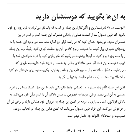
به آن‌ها بگویید که دوستشان دارید
«دوستت دارم» قدرتمندترین و تأثیرگذارترین جمله‌ای است که یک نفر می‌تواند به فرد روبه رو خود
بگوید. اما طبق معمولً بعد از گذشت مدتی از زندگیِ مشترک این جمله کمتر و کمتر در بین
همسران شنیده می‌بشود. همان گونه که در رابطه قبلی نیز اشاره شد، شما می‌توانید این جمله را به
روشهای متغیری ابراز کنید، اما همیشه از نوع کلامی آن نیز منفعت گیری کنید. یقیناً، باید این جمله
را با همه وجود ابراز کنید. ما اینجا پیشنهاد نمی‌کنیم که نقش بازی کنید یا افراد خانواده‌ی خود را
فریب دهید. به این علت اگر حس علاقه‌ی واقعی به همسر یا فرزند خود ندارید، به طوری که
نمی‌توانید به شکل صادقانه و از صمیم قلب این جمله را به آن‌ها بگویید، باید روی خودتان کار کنید
و احتمالا بهتر باشد از یک مشاور خانواده پشتیبانی بگیرید.
گفتن این جمله تأثیر زیاد بسیاری در تحکیم روابط خانوادگی دارد. با این حال، تعداد بسیاری از افراد
اهمیتی به آن نمی‌دهند. برخی مردها به خصوص در سنین بالاتر، آن را کسرِ شأن خود می‌دانند. به
دلایل گوناگون، تعداد بسیاری از مردم در گفتن این جمله به عزیزان خود مشکل دارند و برخی نیز آن
را فراموش می‌کنند. این افراد طبق معمولً نمی‌دانند که گفتن مکرر این جمله در تحکیم روابط،
صمیمیت و استحکام خانواده چه مقدار مهم است.