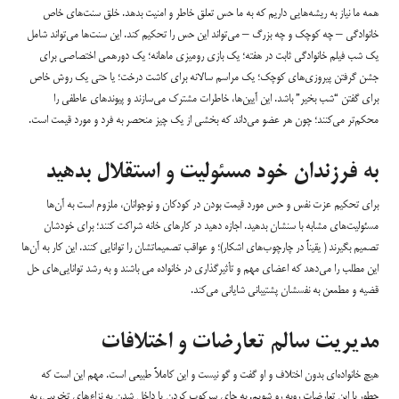
همه ما نیاز به ریشه‌هایی داریم که به ما حس تعلق خاطر و امنیت بدهد. خلق سنت‌های خاص
خانوادگی – چه کوچک و چه بزرگ – می‌تواند این حس را تحکیم کند. این سنت‌ها می‌تواند شامل
یک شب فیلم خانوادگی ثابت در هفته؛ یک بازی رومیزی ماهانه؛ یک دورهمی اختصاصی برای
جشن گرفتن پیروزی‌های کوچک؛ یک مراسم سالانه برای کاشت درخت؛ یا حتی یک روش خاص
برای گفتن “شب بخیر” باشد. این آیین‌ها، خاطرات مشترک می‌سازند و پیوندهای عاطفی را
محکم‌تر می‌کنند؛ چون هر عضو می‌داند که بخشی از یک چیز منحصر به فرد و مورد قیمت است.
به فرزندان خود مسئولیت و استقلال بدهید
برای تحکیم عزت نفس و حس مورد قیمت بودن در کودکان و نوجوانان، ملزوم است به آن‌ها
مسئولیت‌های مشابه با سنشان بدهید. اجازه دهید در کارهای خانه شراکت کنند؛ برای خودشان
تصمیم بگیرند ( یقیناً در چارچوب‌های اشکار)؛ و عواقب تصمیماتشان را توانایی کنند. این کار به آن‌ها
این مطلب را می‌دهد که اعضای مهم و تأثیرگذاری در خانواده می باشند و به رشد توانایی‌های حل
قضیه و مطمعن به نفسشان پشتیبانی شایانی می‌کند.
مدیریت سالم تعارضات و اختلافات
هیچ خانواده‌ای بدون اختلاف و او گفت و گو نیست و این کاملاً طبیعی است. مهم این است که
چطور با این تعارضات روبه رو شویم. به جای سرکوب کردن یا داخل شدن به نزاع‌های تخریبی، به