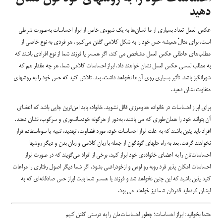
دهید
عکس العمل تعداد بسیاری از ما انسان‌ها به یک شیوه‌‌ی خاص از ابراز احساسات به‌صورت شرطی
است. برای مثالً همیشه حس خود را به شکل کلامی گفتن می‌کنیم. هر فردی به نوع خاصی از
مطلب‌های عاطفی عکس العمل مشخص می کند. اگر همسر یا فرزند شما از نوع افرادی باشند که
به مطلب‌ لمسی عکس العمل نشان خواهند داد، ابراز احساسات کلامی شما، هر چه مقدار هم که
شورانگیز باشد، تأثیر بسیاری روی آن‌ها نخواهد داشت. بعد، تلاش کنید که حس خود را به روشهای
متفاوت نشان دهید.
برای ابراز احساسات در خانواده حد‌و‌مرزی قائل نشوید. خانواده باید امن‌ترین جایی باشد که اعضای
آن بتوانند خود را همان‌طوری که می باشند، به‌دور از هرگونه خودسانسوری و سرکوب، نشان دهند.
افراد باید یقین باشند که به علت ابراز احساسات خود، مورد قضاوت، تهدید، تنبیه یا سوءاستفاده قرار
نخواهند گرفت. بعد به راه حلهای گوناگون از جمله با زبان کلامی و زبان بدن و دیگر روشها
احساسات‌تان را به اعضای خانواده‌ی خود ابراز کنید. برخی از افراد می‌گویند که در صورت ابراز
احساسات امکان پذیر فرد روبه رو لوس و ازخودراضی بشود. اگر شما دیگر اصول رفتاری را مراعات
کنید یقین باشید که این چنین نخواهد شد و فرزند یا همسر شما بابت ابراز حس صادقانه‌‌ای که به
ایشان کرده‌اید قدردان شما نیز خواهند می بود.
حتما بخوانید:
ابراز احساسات؛ چطور احساسات‌مان را به درستی گفتن کنیم