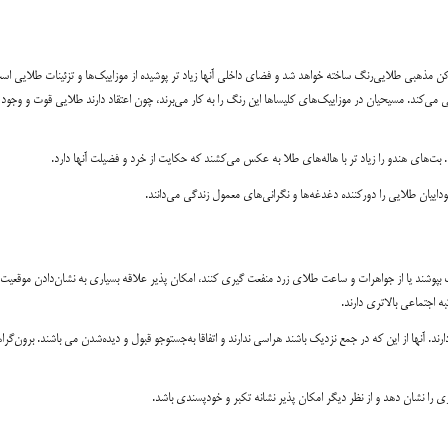
مذهبی طلایی‌رنگ ساخته خواهد شد و فضای داخلی آنها زیاد تر پوشیده از موزاییک‌ها و تزئینات طلایی است
ی‌کند. مسیحیان در موزاییک‌های کلیساها این رنگ را به کار می‌برند، چون اعتقاد دارند طلایی قوت و وجود
ت‌های هندو را زیاد تر با هاله‌های طلا به عکس می‌کشند که حکایت از خرد و فضیلت آنها دارد.
داییان طلایی را دورکننده دغدغه‌ها و نگرانی‌های معمول زندگی می‌دانند.
 بپوشند یا از جواهرات و ساعت طلای زرد منفعت گیری کنند، امکان پذیر علاقه بسیاری به نشان‌دادن موقعیت
به اجتماعی بالاتری دارند.
ارند. آنها از این که در جمع نزدیک باشند هراسی ندارند و اتفاقا به‌جستوجو قبول و دیده‌شدن می باشند. برون‌گراه
ی را نشان دهد و از نظر دیگر امکان پذیر نشانه تکبر و خودپسندی باشد.