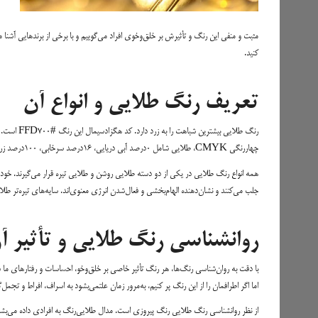
مثبت و منفی این رنگ و تأثیرش بر خلق‌وخوی افراد می‌گوییم و با برخی از برندهایی آشنا م
کنید.
تعریف رنگ طلایی و انواع آن
چهاررنگی CMYK، طلایی شامل ۰درصد آبی دریایی، ۱۶درصد سرخابی، ۱۰۰درصد زرد و ۰درصد سیاه است.
همه انواع رنگ طلایی در یکی از دو دسته طلایی روشن و طلایی تیره قرار می‌گیرند. خود
جلب می‌کنند و نشان‌دهنده الهام‌بخشی و فعال‌شدن انرژی معنوی‌اند. سایه‌های تیره‌تر 
روانشناسی رنگ طلایی و تأثیر آن
با دقت‌ به روان‌شناسی رنگ‌ها، هر رنگ تأثیر خاصی بر خلق‌وخو، احساسات و رفتارهای ما دا
اما اگر اطرافمان را از این رنگ پر کنیم، به‌مرور زمان علتمی‌بشود به اسراف، افراط و تجمل
از نظر روانشناسی رنگ طلایی رنگ پیروزی است. مدال طلایی‌رنگ به افرادی داده می‌بشود