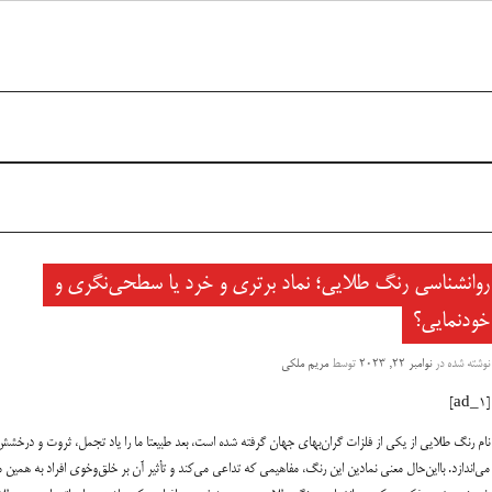
روانشناسی رنگ طلایی؛ نماد برتری و خرد یا سطحی‌نگری و
خودنمایی؟
نوشته شده در
نوامبر 22, 2023
توسط
مریم ملکی
[ad_1]
نام رنگ طلایی از یکی از فلزات گران‌بهای جهان گرفته شده است، بعد طبیعتا ما را یاد تجمل، ثروت و درخش
می‌اندازد. بااین‌حال معنی نمادین این رنگ، مفاهیمی که تداعی می‌کند و تأثیر آن بر خلق‌وخوی افراد به همین م