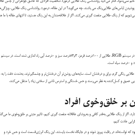
ختم نمی‌بشود. فکر می‌کنید روانشناسی رنگ طلایی درمورد شخصیت افرادی که عاشق جواهراتی از جنس طلا 
پوشیدن لباس‌های طلایی‌رنگ می باشند، چه می‌گوید؟ در این مقاله، درمورد روانشناسی رنگ طلایی، ویژگی‌
ی‌شویم که از رنگ طلایی منفعت گیری می‌کنند. اگر از علاقه‌مندان به این رنگ هستید، تا انتهای مقاله با ما 
رنگ طلایی بیشترین شباهت را به زرد دارد. کد هگزادسیمال این رنگ #FFD700 است. در سیستم RGB، طلایی از ۱۰۰درصد قرمز، ۸۴٫۳درصد سبز و ۰درصد آبی راه اندازی شده است. در سیستم
 طلایی رنگی گرم، براق و درخشان است. سایه‌های روشن‌تر آن درخشان‌تر و چشمگیرترند، به‌شدت دقت را به 
طلایی عمیق و کسل‌کننده به نظر می‌رسند و حس خستگی و استرس ناشی از سختی زیاد را منتقل می‌کنند.
 بر خلق‌وخوی افراد
رد. اگر از رنگ طلایی به‌قدر کافی و به‌روشای عاقلانه منفعت گیری کنیم، تاثییر مثبتی بر خلق‌وخوی ما می‌گذا
‌گرایی عادت کنیم.
 که توانسته‌اند در رقابت پیروز شوند و در جایگاه نخست بایستند. این رنگ انرژی‌قسمت است و حس خرد و