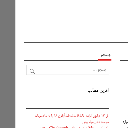
جستجو
آخرین مطالب
ش
اپل ۱۳ میلیون تراشه LPDDR5X آیفون ۱۸ را به سامسونگ
خواست داد_سیاه پوش
وارد