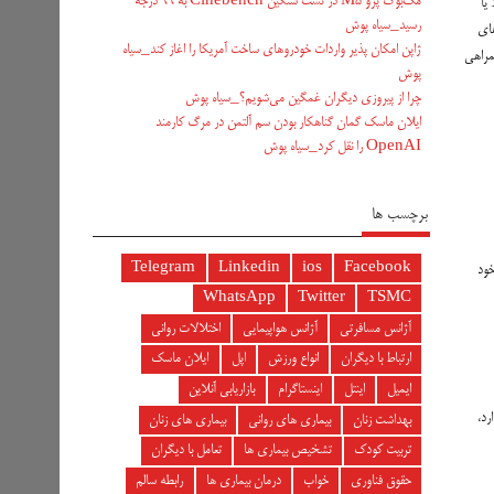
مک‌بوک پرو M5 در تست سنگین Cinebench به ۹۹ درجه
یا
رسید_سیاه پوش
های
ژاپن امکان پذیر واردات خودروهای ساخت آمریکا را اغاز کند_سیاه
همراهی
پوش
چرا از پیروزی دیگران غمگین می‌شویم؟_سیاه پوش
ایلان ماسک گمان گناهکار بودن سم آلتمن در مرگ کارمند
OpenAI را نقل کرد_سیاه پوش
برچسب ها
Telegram
Linkedin
ios
Facebook
خود
WhatsApp
Twitter
TSMC
آژانس مسافرتی
آژانس هواپیمایی
اختلالات روانی
ارتباط با دیگران
انواع ورزش
اپل
ایلان ماسک
ایمیل
اینتل
اینستاگرام
بازاریابی آنلاین
رد،
بهداشت زنان
بیماری های روانی
بیماری های زنان
تربیت کودک
تشخیص بیماری ها
تعامل با دیگران
حقوق فناوری
خواب
درمان بیماری ها
رابطه سالم