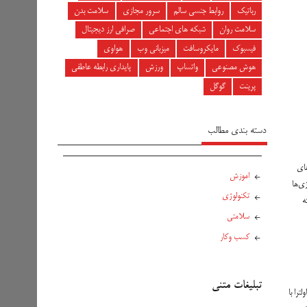
رباتیک
روابط جنسی سالم
سرور مجازی
سلامت بدن
سلامت روان
شبکه های اجتماعی
صرافی ارز دیجیتال
فیسبوک
مایکروسافت
میزبانی وب
هواوی
هوش مصنوعی
واتساپ
ورزش
پایداری رابطه عاطفی
پرینت
گوگل
دسته بندی مطالب
اموزش
وژی‌ها
تکنولوژی
ه
سلامتی
کسب وکار
تبلیغات متنی
شی از استحکام بالایی برخوردار می باشند و در روبه رو صدمه‌های فیزیکی مقاومت خوبی از خود نشان خواهند داد، اما در طراحی و جنس بدنه تفاوت‌هایی دارند. گوشی گلکسی S24 اولترا با