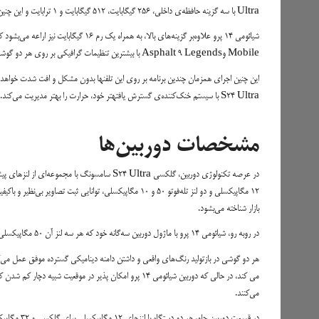
Ultra با سه گزینه حافظه‌ی داخلی، 256 گیگابایت، 512 گیگابایت و 1 ترابایت و این چنین 12 گیگابایت رم، انتخاب‌های متنوعی را پیش روی کاربران قرار می‌دهد.
Mobile وAsphalt 9 Legends با بیشترین تنظیمات گرافیکی بر روی هر دو گوشی به راحتی اجرا خواهد شد و با گیم‌‌پلی روان و پرسرعت قوت پردازش بالای هر دو دستگاه را به رخ می‌کشند.
این چنین اجرای همزمان چندین برنامه بر روی این تلفنها بدون مشکل و افت شدت خواهد 
S24 Ultra با سیستم خنک‌کننده‌ی گسترش یافتهتر خود، حرارت را بهتر مدیریت می‌کند.
مشخصات دوربین‌ها
12 مگاپیکسلی و دو لنز تله‌فوتو 50 و 10 مگاپیکسلی، توانایی 
بازار شناخته می‌بشود.
در روبه رو، شیائومی 14 پرو با ماژول دوربین سه‌گانه خود که هر سه لنز آن 50 مگاپیکسلی می باشند، کارکرد قابل قبولی دارد، اما در قیاس با سامسونگ در ثبت جزئیات مقداری عقب می‌ماند.
می‌کنند.