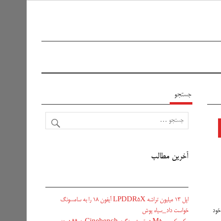
جستجو
آخرین مطالب
اپل ۱۳ میلیون تراشه LPDDR5X آیفون ۱۸ را به سامسونگ
خواست داد_سیاه پوش
خود