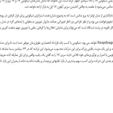
یعنی شیائومی ۱۷ را ۲۵ سپتامبر اظهار 
مکس می‌بشود با مقصد به چالش کشیدن سری آیفون ۱۷ اپل به بازار اراعه خواهد شد.
 نام‌گذاری از مدل اولترا به پرو مکس است که به وضوح نشان‌دهنده استراتژی شیائومی برای قرار گرفتن در روبه 
یزخواهند می بود و از نظر طراحی نیز ناظر تغییراتی همانند ماژول دوربین مستطیلی با لبه‌های گرد در مدل پا
 ثانویه در پشت دستگاه است که می‌تواند برای نمایش اعلان‌ها یا گرفتن سلفی با دوربین مهم منفعت گیری ب
قلب تپنده این سری تازه ترین و قدرتمندترین پردازنده کوالکام یعنی Snapdragon 8 Elite Gen 5 خواهد می بود. شیائومی با کسب یک قرارداد انحصاری طویل‌زمان موفق شده است تا برای م
اولین و تنها برندی باشد که از این تراشه قوی در تلفنهای هوشمند خود منفعت گیری می‌کند و این یک مزیت رقابتی بزرگ برای این شرکت محسوب می‌بشود. این تراشه 
شد کارکرد پردازشی و گرافیکی بی‌نظیری را برای سری ۱۷ به ارمغان می‌آورد. مدیران شیائومی با اصرار بر نوآوری‌های خود تلاش دارند سری ۱۷ را به گفتن یک رقیب واقعی برای اپل معارفه 
م جدی این شرکت برای کسب سهم بیشتری از بازار تلفنهای پرچمدار و رقابت شانه به شانه با رهبران این بازار دار