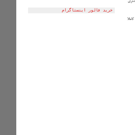
 آلومینیوم و وزنی کم‌تر (223 تا 230 گرم)، راحتی بیشتری
خرید فالور اینستاگرام
ب را به قضیه‌ای کاملا