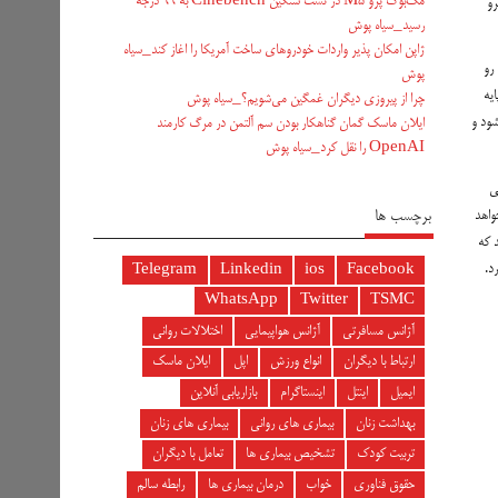
مک‌بوک پرو M5 در تست سنگین Cinebench به ۹۹ درجه
کرده است. این خانواده که شامل مدل‌های شیائومی ۱۷ و ۱۷ پرو و ۱۷ پرو
رسید_سیاه پوش
ژاپن امکان پذیر واردات خودروهای ساخت آمریکا را اغاز کند_سیاه
رو
پوش
یه
چرا از پیروزی دیگران غمگین می‌شویم؟_سیاه پوش
شود و
ایلان ماسک گمان گناهکار بودن سم آلتمن در مرگ کارمند
OpenAI را نقل کرد_سیاه پوش
دتی
برچسب ها
که در ۲۳ سپتامبر رسما معارفه خواهد
کنند هرچند که
د.
Telegram
Linkedin
ios
Facebook
WhatsApp
Twitter
TSMC
آژانس مسافرتی
آژانس هواپیمایی
اختلالات روانی
ارتباط با دیگران
انواع ورزش
اپل
ایلان ماسک
ایمیل
اینتل
اینستاگرام
بازاریابی آنلاین
بهداشت زنان
بیماری های روانی
بیماری های زنان
تربیت کودک
تشخیص بیماری ها
تعامل با دیگران
حقوق فناوری
خواب
درمان بیماری ها
رابطه سالم