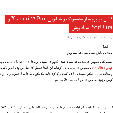
قیاس دو پرچمدار سامسونگ و شیائومی؛ Xiaomi 14 Pro و
S24Ultra_سیاه پوش
نوشته شده در
جولای 4, 2024
توسط
مریم ملکی
[ad_1]
نوشته و ویرایش شده توسط مجله سیاه پوش
سامسونگ و شیائومی، دو برند شناخته شده در دنیای تکنولوژی، تلفنهای پرچم‌دار 2024 خود را به ترتیب با نام‌های
گوشی S24 Ultra
و شیائومی 14 پرو روانه بازار کرده‌اند. این تلفنها همانطور که انتظار می‌رود با آخرین تکنول
و امکانات روز دنیا تشکیل شده‌اند و از لحاظ کیفیت و کارکرد رقابت تنگاتنگی با هم دارند. از همین‌رو برای این ک
14 پرو با S24 Ultra بپردازیم.
با این که هر دو گو