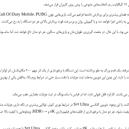
شیائومی 14 پرو علاوه‌بر گزینه‌های بالا، به همراه یک رم 16 گیگابایت نیز اراعه می‌بشود که فضای بیشتری برای پردازش داده‌ها فراهم می‌کند. بازی‌هایی چون  Duty Mobile، PUBG
می بود. با این حال، در منفعت گیری‌ی طویل‌زمان و بازی‌های سنگین، هر دو مدل داغ خواهد شد، اما سامسو
در عرصه تکنولوژی دوربین، گلکسی S24 Ultra سامسونگ با مجموعه‌ای از لنزهای پیشرفته، یک قدم بزرگ به جلو برداشته است. این دستگاه با برخورداری از یک لنز مهم 200 م
ثبت تصاویر بی‌نظیر و باکیفیت را دارد. این چنین این دوربین به‌علت ثبت جزئیات با دقت بسیار حتی در شرایط زوم بالا، به‌گفتن یکی از بهتر
هر دو گوشی در بازتولید رنگ‌های واقعی و داشتن دامنه دینامیکی گسترده موفق عمل می‌کنند. با این وجود، دوربین گلکسی S24 Ultra در شرایط نوری کم‌تر، توانایی بیشتری در نگه 
می کند، در حالی که دوربین شیائومی 14 پرو امکان پذیر در موقعیت شبیه دچار کم شدن کیفیت بشود. هر دو مدل با برخورداری از قابلیت‌های فیلم‌برداری 8K و +HDR10، ویدئوهایی ب
در قسمت دوربین جلو، هر دو دستگاه با لنزهای 12 مگاپیکسلی برای گلکسی و 32 مگاپیکسلی برای شیائومی، از فیلم‌برداری 4K حمایتمی‌کنند. با این وجود، گلکسی S24 Ultra با تجهیزات دوربین