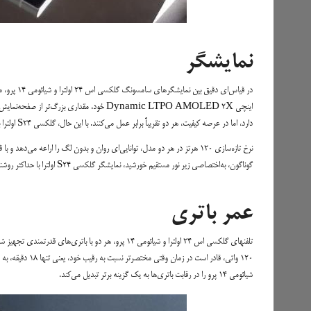
نمایشگر
دارد، اما در عرصه کیفیت، هر دو تقریباً برابر عمل می‌کنند. با این حال، گلکسی S24 اولترا با روشنایی بهتر و حمایتاز فناوری Dolby Vision، در نمایش دقیق‌تر رنگ‌ها و وضوح تصاویر دست بالا را دارد.
گوناگون، به‌اختصاصی زیر نور مستقیم خورشید، نمایشگر گلکسی S24 اولترا با حداکثر روشنایی 1750 نیت، نسبت به 1500 نیت شیائومی 14 پرو، کارکرد بهتری از خود مشخص می کند.
عمر باتری
شیائومی 14 پرو را در رقابت باتری‌ها به یک گزینه برتر تبدیل می‌کند.