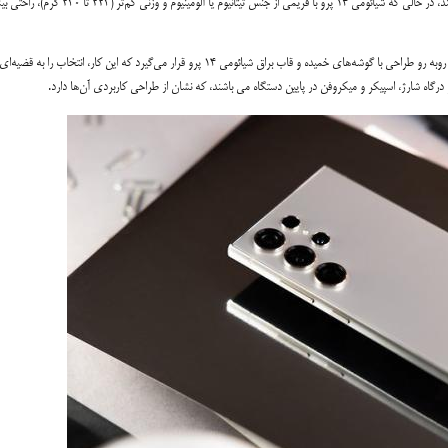
فریم تیتانیومی خود و وزنی نزدیک به 233 گرم، حسی از مدرنیته و لوکس بودن را القا می‌کند، در حالی که شیائومی 14 پرو با فریمی از جنس تیتانیوم یا
علاوه‌بر این، طراحی مینیمال و ساده گلکسی S24 اولترا با حاشیه‌های تیز و پشت مات، در روبه رو طراحی با گوشه‌های خمیده و قاب براق شیائومی 14 پرو قرار می‌گیرد که این کار، انتخا
گاه شارژ، اسپیکر و میکروفن در پایین دستگاه می باشند، که نشان از طراحی کاربردی آن‌ها دارد.