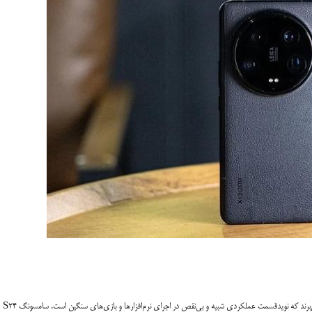
هر دو گوشی از تراشه پیشرفته Qualcomm Snapdragon 8 Gen 3 منفعت می‌برند که نوید‌قسمت عملکردی شبیه و بی‌نقص در اجرای نرم‌افزارها و بازی‌های سنگین است. سامسونگ S24