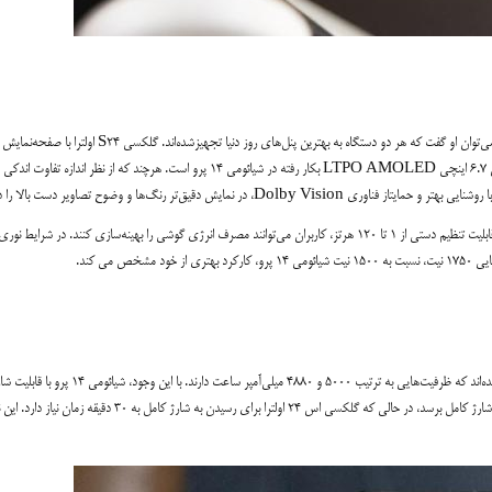
اینچی Dynamic LTPO AMOLED 2X خود، مقداری بزرگ‌تر از صفحه‌نمایش 6.7 اینچی LTPO AMOLED بکار رفته در شیائومی 14 پرو است. هرچند که از نظر اندازه ت
نرخ تازه‌سازی 120 هرتز در هر دو مدل، توانایی‌ای روان و بدون لگ را اراعه می‌دهد و با قابلیت تنظیم دستی از 1 تا 120 هرتز، کاربران می‌توانند مصرف انرژی گوشی را بهینه‌سازی کنند. در شرایط نور
تلفنهای گلکسی اس 24 اولترا و شیائومی 14 پرو، هر دو با باتری‌های قدرتمندی تجهیز شده‌اند که ظرفیت‌هایی به ترتیب 5000 و 4880 میلی‌‌آمپر ساعت دارند. با این وجود، شیائوم
120 واتی، قادر است در زمان وقتی مختصر‌تر نسبت به رقیب خود، یعنی تنها 18 دقیقه، به شارژ کامل برسد، در حالی که گلکسی اس 24 اولترا برای رسیدن به شارژ کامل به 