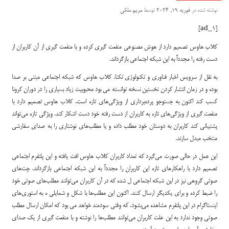
نوشته شده در
فوریه 19, 2024
توسط
مریم ملکی
[ad_1]
کلاب هاوس تصمیم دارد از هوش مصنوعی منفعت گیری کرده و با منفعت گیری از آن کاربران از
دست رفته را مجدداً به این شبکه اجتماعی بازگرداند.
به نقل از‌ سرویس اخبار فناوری و تکنولوژی تکنا، کلاب هاوس که شبکه اجتماعی مبتنی بر صدا
بوده و در زمان انتشار کردن نخستین نسخه توانسته می بود محبوبیت زیاد بسیاری را در دوران کرونا
کسب کند اکنون به جستوجو پرده‌برداری از ویژگی‌های تازه است. کلاب هاوس تصمیم دارد با
منفعت گیری از ویژگی‌های تازه به کاربران از دست رفته خود دست اشکار کند. ویژگی تازه می‌تواند
پشتیبانی کند کاربران به دوستان خود مطلب داده و یا مطلب‌های نوشتاری را به صدای سفارشی
منتخب مبدل سازند.
این عمل در حالی صورت می‌گیرد که تعداد کاربران کلاب هاوس افت یافته و این پلتفرم اجتماعی
تصمیم دارد با راهکارهای تازه این کاربران را مجدداً به این شبکه اجتماعی بازگرداند. چت‌های
صوتی گروهی نیز در این شبکه اجتماعی ل شده که در آن کاربران می‌توانند مطلب‌های صوتی خود
را ضبط کرده و برای یکدیگر ارسال کنند. اکنون این مطلب‌ها با شکل و شمایلی ه به استوری‌های
اینستاگرام در این پلتفرم مشاهده می‌بشود. که وقتی سودمند خواهد می بود که امکان ارسال مطلب
صوتی وجود ندارد به این علت کاربران می‌توانند مطلب‌ها را نوشته و با منفعت گیری از یک صدای