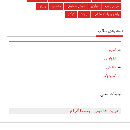
میزبانی وب
هواوی
هوش مصنوعی
واتساپ
ورزش
پایداری رابطه عاطفی
پرینت
گوگل
دسته بندی مطالب
اموزش
تکنولوژی
سلامتی
کسب وکار
تبلیغات متنی
خرید فالور اینستاگرام