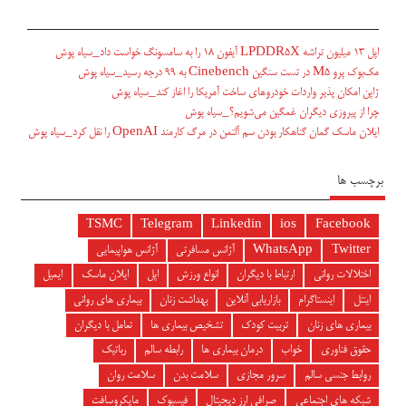
اپل ۱۳ میلیون تراشه LPDDR5X آیفون ۱۸ را به سامسونگ خواست داد_سیاه پوش
مک‌بوک پرو M5 در تست سنگین Cinebench به ۹۹ درجه رسید_سیاه پوش
ژاپن امکان پذیر واردات خودروهای ساخت آمریکا را اغاز کند_سیاه پوش
چرا از پیروزی دیگران غمگین می‌شویم؟_سیاه پوش
ایلان ماسک گمان گناهکار بودن سم آلتمن در مرگ کارمند OpenAI را نقل کرد_سیاه پوش
برچسب ها
TSMC
Telegram
Linkedin
ios
Facebook
Twitter
WhatsApp
آژانس مسافرتی
آژانس هواپیمایی
اختلالات روانی
ارتباط با دیگران
انواع ورزش
اپل
ایلان ماسک
ایمیل
اینتل
اینستاگرام
بازاریابی آنلاین
بهداشت زنان
بیماری های روانی
بیماری های زنان
تربیت کودک
تشخیص بیماری ها
تعامل با دیگران
حقوق فناوری
خواب
درمان بیماری ها
رابطه سالم
رباتیک
روابط جنسی سالم
سرور مجازی
سلامت بدن
سلامت روان
شبکه های اجتماعی
صرافی ارز دیجیتال
فیسبوک
مایکروسافت