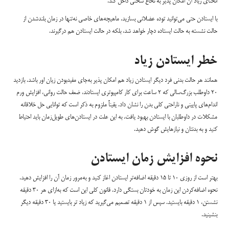
انحنای زیاد آن امکان پذیر به نخاع سختی داخل کند.
با ایستادن حتی می‌توانید توده عضلانی بسازید. ماهیچه‌های خاصی نه‌تنها در زمان بلند‌شدن از
حالت نشسته به حالت ایستاده دچار خواهد شد، بلکه در حالت ایستادن هم درگیرند.
خطر ایستادن زیاد
همانند هر حالت بدنی فرد دیگر ایستادن زیاد هم امکان پذیر به‌جای مفیدبودن زیان اور باشد. بازدید
۲۰ داوطلب بزرگ‌سالی که ۲ ساعت برای کار کامپیوتری ایستادند، ضعف حالت روانی، افزایش ورم
اندام‌های پایینی و ناراحتی کلی بدن را نشان داد. یقیناً ملزوم به ذکر است که توانایی حل خلاقانه
مشکلات در داوطلبان با ایستادن بهبود یافت. به این علت در ایستادن‌های طویل‌زمان باید احتیاط
کنید و به بدنتان و نیازهایش گوش دهید.
نحوه افزایش زمان ایستادن
بهتر است از روزی ۱۰ تا ۱۵ دقیقه اضافه‌تر ایستادن اغاز کنید و به‌مرور زمان آن را افزایش دهید.
نحوه اضافه‌کردن این زمان به خودتان بستگی دارد. قانون کلی این است که به‌ازای هر ۳۰ دقیقه
نشستن، ۱ دقیقه بایستید. سپس از ۱ دقیقه تصمیم می‌گیرید که زیاد تر بایستید یا ۳۰ دقیقه دیگر
بنشینید.