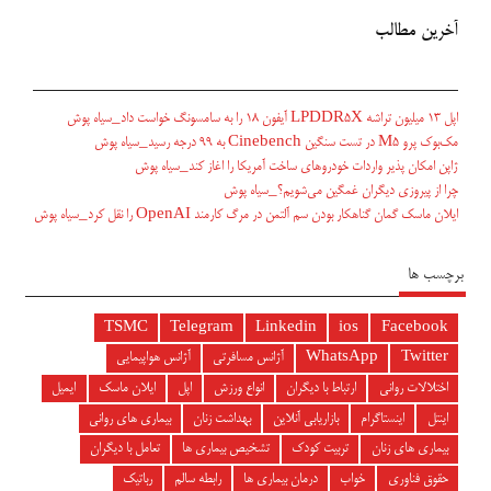
آخرین مطالب
اپل ۱۳ میلیون تراشه LPDDR5X آیفون ۱۸ را به سامسونگ خواست داد_سیاه پوش
مک‌بوک پرو M5 در تست سنگین Cinebench به ۹۹ درجه رسید_سیاه پوش
ژاپن امکان پذیر واردات خودروهای ساخت آمریکا را اغاز کند_سیاه پوش
چرا از پیروزی دیگران غمگین می‌شویم؟_سیاه پوش
ایلان ماسک گمان گناهکار بودن سم آلتمن در مرگ کارمند OpenAI را نقل کرد_سیاه پوش
برچسب ها
TSMC
Telegram
Linkedin
ios
Facebook
Twitter
WhatsApp
آژانس مسافرتی
آژانس هواپیمایی
اختلالات روانی
ارتباط با دیگران
انواع ورزش
اپل
ایلان ماسک
ایمیل
اینتل
اینستاگرام
بازاریابی آنلاین
بهداشت زنان
بیماری های روانی
بیماری های زنان
تربیت کودک
تشخیص بیماری ها
تعامل با دیگران
حقوق فناوری
خواب
درمان بیماری ها
رابطه سالم
رباتیک