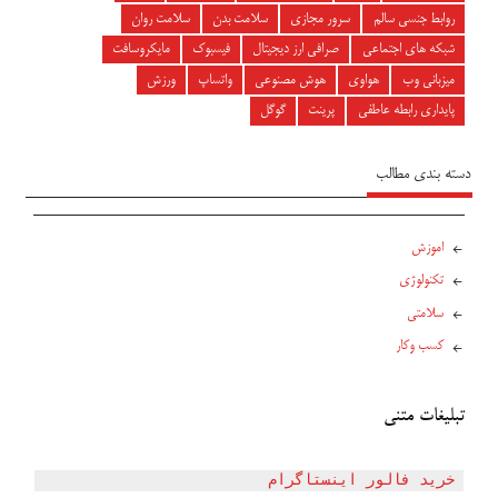
روابط جنسی سالم
سرور مجازی
سلامت بدن
سلامت روان
شبکه های اجتماعی
صرافی ارز دیجیتال
فیسبوک
مایکروسافت
میزبانی وب
هواوی
هوش مصنوعی
واتساپ
ورزش
پایداری رابطه عاطفی
پرینت
گوگل
دسته بندی مطالب
اموزش
تکنولوژی
سلامتی
کسب وکار
تبلیغات متنی
خرید فالور اینستاگرام