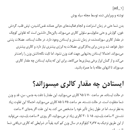
[ad_1]
نوشته و ویرایش شده توسط مجله سیاه پوش
بدن شما حتی در زمان استراحت و انجام فعالیت‌های حیاتی همانند نفس‌کشیدن، تپش قلب، گردش
خون، گوارش و حتی متابولیسم سلولی کالری می‌سوزاند. بااین‌حال دلنشین است که تفاوتی کوچک
در مقدار کالری سوزانده‌شده در زمان نشستن و ایستادن وجود دارد. در حالت ایستاده، عضلات پشتی
دچار خواهد شد و بدن برای به‌کارگیری عضلات به انرژی بیشتری نیاز دارد و کالری بیشتری
می‌سوزاند. احتمالا ایستادن به‌تنهایی جهت افت وزن نشود، اما ثابت نگه‌داشتن وزن را راحت‌تر
می‌کند و از گمان ابراز برخی بیماری‌ها می‌کاهد. برای این که بدانید ایستادن چه مقدار کالری
میسوزاند تا انتهای مقاله با ما همراه باشید.
ایستادن چه مقدار کالری میسوزاند؟
در حالت ایستاده، هر ساعت ۷۰ تا ۹۵ کالری می‌سوزانید. این مقدار با دقت به جنس، سن، قد و وزن
شما متفاوت است. در حالت نشسته، هر ساعت ۶۵ تا ۸۵ کالری می‌سوزانید. احتمالا این تفاوت زیاد
به نظر نرسد، اما در طول زمان تأثیر خود را مشخص می کند. به این علت اگر به‌جای ۳ ساعت
نشستن ۳ ساعت بایستید، ۱۵ تا ۳۰ کالری زیاد تر می‌سوزانید. اگر روزی ۶ ساعت بایستید، می‌توانید
از این طریق نزدیک به ۲٫۲۷ کیلوگرم در سال وزن کم کنید یقیناً در شرایطی که کالری دریافتی شما