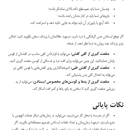
چشمان شما باید هم‌سطح تکه بالای نماشگر باشند؛
بازوهای شما باید در کنار بدنتان راحت باشند؛
تکه آرنج یا پایین‌تر آن باید بتواند به جایی تکیه دهد و استراحت کند.
اگر موقع ایستادن حس گرفتگی یا درد دارید، درمورد علائمتان با پزشک سخن بگویید کنید. امکان
پذیر پزشک چند روش به شما نظر دهد، از جمله:
منفعت گیری از کفی کفش:
می‌توانید با قراردادن کفی مناسب در کفشتان از قوس
پایتان حمایتکنید. این چنین می‌توانید برای افت درد و خستگی از کوسن منفعت گیری کنید.
منفعت گیری از کفش طبی:
اندوخته‌گذاری روی کفش‌هایی با قوس کافی نیز
می‌تواند به اعتدال کلی بدن پشتیبانی کند.
منفعت گیری از پدها و کوسن‌های مخصوص ایستادن:
می‌توانید از پد
زیرپایی منفعت گیری کنید تا سختی به زانو، پاها و کمر افت اشکار کند.
نکات پایانی
اگر در مدرسه یا محل کار می‌نشینید، می‌توانید در زمان‌های دیگر همانند اتوبوس یا
مترو بایستید. درمورد زمان‌زمان و تعداد دفعات ایستادن تصمیم منصفانه‌ای بگیرید. اگر
درمورد تعداد دفعات ایستادن یقین نیستید یا حس ناراحتی می‌کنید، با پزشک سخن بگویید