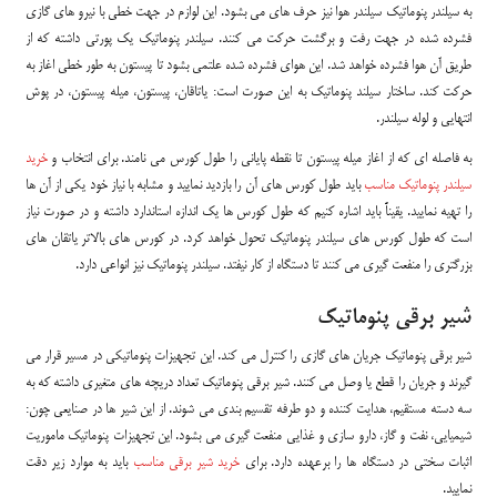
به سیلندر پنوماتیک سیلندر هوا نیز حرف های می بشود. این لوازم در جهت خطی با نیرو های گازی
فشرده شده در جهت رفت و برگشت حرکت می کنند. سیلندر پنوماتیک یک پورتی داشته که از
طریق آن هوا فشرده خواهد شد. این هوای فشرده شده علتمی بشود تا پیستون به طور خطی اغاز به
حرکت کند. ساختار سیلند پنوماتیک به این صورت است: یاتاقان، پیستون، میله پیستون، در پوش
انتهایی و لوله سیلندر.
به فاصله ای که از اغاز میله پیستون تا نقطه پایانی را طول کورس می نامند. برای انتخاب و
خرید
سیلندر پنوماتیک مناسب
باید طول کورس های آن را بازدید نمایید و مشابه با نیاز خود یکی از آن ها
را تهیه نمایید. یقیناً باید اشاره کنیم که طول کورس ها یک اندازه استاندارد داشته و در صورت نیاز
است که طول کورس های سیلندر پنوماتیک تحول خواهد کرد. در کورس های بالاتر یاتقان های
بزرگتری را منفعت گیری می کنند تا دستگاه از کار نیفتد. سیلندر پنوماتیک نیز انواعی دارد.
شیر برقی پنوماتیک
شیر برقی پنوماتیک جریان های گازی را کنترل می کند. این تجهیزات پنوماتیکی در مسیر قرار می
گیرند و جریان را قطع یا وصل می کنند. شیر برقی پنوماتیک تعداد دریچه های متغیری داشته که به
سه دسته مستقیم، هدایت کننده و دو طرفه تقسیم بندی می شوند. از این شیر ها در صنایعی چون:
شیمیایی، نفت و گاز، دارو سازی و غذایی منفعت گیری می بشود. این تجهیزات پنوماتیک ماموریت
اثبات سختی در دستگاه ها را برعهده دارد. برای
خرید شیر برقی مناسب
باید به موارد زیر دقت
نمایید.