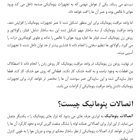
سیستم می رساند. یکی از عوامل مهمی که به تجهیزات پنوماتیکی صدمه داخل می کند ورود
هوای نا خالص بوده و عمر آن ها را افت خواهد داد.
اما واحد مراقبت پنوماتیک برای این منظور تشکیل شده تا عمر تجهیزات پنوماتیک را افزایش دهد.
واحد مراقبت پنوماتیک از سه ساختار مهم تشکیل شده این سه ساختار شامل: فیلتر، رگولاتور و
روغن زن پنوماتیک است. فیلتر ها اجازه ورود هوای نا خالص را نداده و جلوی کوچکترین ذرات را
می گیرد. رگولاتور ها تنظیم سختی را انجام داده تا فشاری بیشتر از حد توان داخل نشده تا تجهیزات
آسیبی نبینند.
در نهایت روغن زن پنوماتیک در واحد مراقبت پنوماتیک کار روغن زدن را انجام داده تا اصطکاک
بین قطعات به وجود نیامده و به کلمه خشک کار نکنند. قطعاتی که روی هم خشک کار کنند قطعا
دچار ساییدگی شده و این ساییدگی عمر سودمند آن ها را مختصر تر خواهد کرد. برای تجهیزات
پنوماتیک داشتن واحد مراقبت پنوماتیکی از الزامات می باشد.
اتصالات پنوماتیک چیست؟
اتصالات پنوماتیک
به ابزاری حرف های می بشود که ابزار های پنوماتیک را ه یکدیگر متصل
می نماید. از این ابزار برای اتصالاتی همانند لوله با شلنگ منفعت گیری کرده و نحوه کارکرد آن ها را
آسان تر خواهد کرد. اتصالات پنوماتیکی از نظر ساختار محکم تر بوده و جریان هوا را به خوبی کنترل
می نمایند.