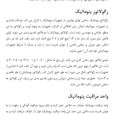
رگولاتور پنوماتیک
رگولاتور پنوماتیک سختی هوای تولیدی در تجهیزات پنوماتیک را کنترل می کند. نوسانات فشاری
در تجهیزات پنوماتیک امکان پذیر اختلالی در کارکرد تجهیزات به وجود آورده و رگولاتور به این
منظور طراحی و مهندسی شده است. رگولاتور پنوماتیک با دو فاکتور تقسیم بندی می شوند. اولین
فاکتور سایز بندی که سایز ها از 1.4 اینچ اغاز و تا 2 اینچ ادامه دارد. باید دقت کنید که هر سایز
امکان عبور جریان و سختی خاصی از هوای فشرده شده را دارد و مشابه با شرایط تجهیزات
پنوماتیکی خود باید آن را تعیین نمایید.
دومین فاکتور رنج سختی کاری می باشد. این رنج ها شامل: 0 تا 10 بار- 0 تا 16 بار- 5 تا 40 بار
است. این فاکتور از مهم ترین تکه هایی است که باید زمان خرید و تهیه آن دقت کنید تا فشاری از
تجهیزات به رگولاتور داخل می بشود را به طور دقیق کنترل کند. رگولاتور پنوماتیکی از نظر ظاهری
به 4 دسته : محوری، میله ای و شعاعی، دورانی و پیستونی تقسیم بندی می بشود. این رگولاتور ها
سختی خروجی را ثابت نگه می دارند.
واحد مراقبت پنوماتیک
واحد مراقبت پنوماتیک همانند سد دفاعی عمل کرده و اجازه ورود هرگونه آلودگی و رطوبت را به
هوای فشرده شده داخلی نمی دهد. این واحد مراقبت پنوماتیک هوا را از اطراف دریافت کرده و به