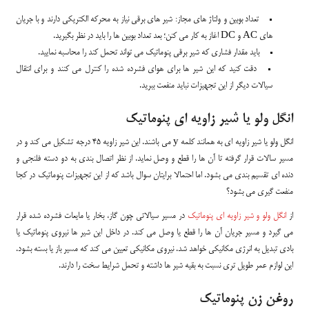
تعداد بوبین و ولتاژ های مجاز: شیر های برقی نیاز به محرکه الکتریکی دارند و با جریان
های AC و DC اغاز به کار می کنن؛ بعد تعداد بوبین ها را باید در نظر بگیرید.
باید مقدار فشاری که شیر برقی پنوماتیک می تواند تحمل کند را محاسبه نمایید.
دقت کنید که این شیر ها برای هوای فشرده شده را کنترل می کنند و برای انتقال
سیالات دیگر از این تجهیزات نباید منفعت ببرید.
انگل ولو یا شیر زاویه ای پنوماتیک
انگل ولو یا شیر زاویه ای به همانند کلمه y می باشند. این شیر زاویه 45 درجه تشکیل می کند و در
مسیر سالات قرار گرفته تا آن ها را قطع و وصل نماید. از نظر اتصال بندی به دو دسته فلنجی و
دنده ای تقسیم بندی می بشود. اما احتمالا برایتان سوال باشد که از این تجهیزات پنوماتیک در کجا
منفعت گیری می بشود؟
از
انگل ولو و شیر زاویه ای پنوماتیک
در مسیر سیالاتی چون گاز، بخار یا مایعات فشرده شده قرار
می گیرد و مسیر جریان آن ها را قطع یا وصل می کند. در داخل این شیر ها نیروی پنوماتیک یا
بادی تبدیل به انرژی مکانیکی خواهد شد. نیروی مکانیکی تعیین می کند که مسیر باز یا بسته بشود.
این لوازم عمر طویل تری نسبت به بقیه شیر ها داشته و تحمل شرایط سخت را دارند.
روغن زن پنوماتیک