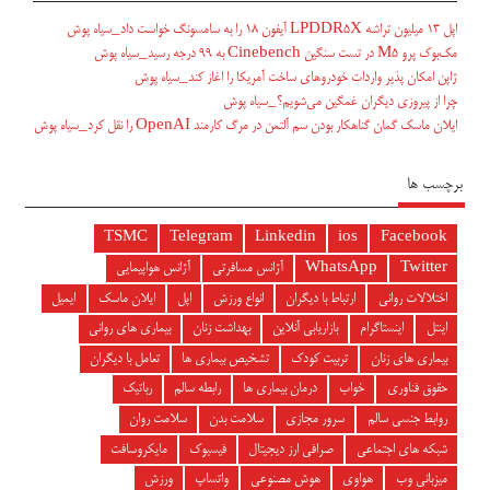
اپل ۱۳ میلیون تراشه LPDDR5X آیفون ۱۸ را به سامسونگ خواست داد_سیاه پوش
مک‌بوک پرو M5 در تست سنگین Cinebench به ۹۹ درجه رسید_سیاه پوش
ژاپن امکان پذیر واردات خودروهای ساخت آمریکا را اغاز کند_سیاه پوش
چرا از پیروزی دیگران غمگین می‌شویم؟_سیاه پوش
ایلان ماسک گمان گناهکار بودن سم آلتمن در مرگ کارمند OpenAI را نقل کرد_سیاه پوش
برچسب ها
TSMC
Telegram
Linkedin
ios
Facebook
Twitter
WhatsApp
آژانس مسافرتی
آژانس هواپیمایی
اختلالات روانی
ارتباط با دیگران
انواع ورزش
اپل
ایلان ماسک
ایمیل
اینتل
اینستاگرام
بازاریابی آنلاین
بهداشت زنان
بیماری های روانی
بیماری های زنان
تربیت کودک
تشخیص بیماری ها
تعامل با دیگران
حقوق فناوری
خواب
درمان بیماری ها
رابطه سالم
رباتیک
روابط جنسی سالم
سرور مجازی
سلامت بدن
سلامت روان
شبکه های اجتماعی
صرافی ارز دیجیتال
فیسبوک
مایکروسافت
میزبانی وب
هواوی
هوش مصنوعی
واتساپ
ورزش