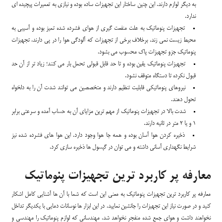
به دیگر لوازم دارند. این چنین ساختار این تجهیزات ساده بوده و نیازی به تعمیرات پیچیده ای
ندارد.
تجهیزات پنوماتیک به علت منفعت گیری از هوای فشرده شده تمیز بوده و آسیبی به
محیط زیست نمی زند. برخلاف برخی از تجهیزات که آلودگی هوا را در پی دارند، تجهیزات
پنوماتیک جزو تجهیزات پاک محسوب می بشود.
تجهیزات پنوماتیک یقین بوده و تا حد قابل قبولی تحمل بار می کنند؛ زیاد تر از آن حد
قبول نکرده تا دستگاه متوقف نشود.
نیروهای پنوماتیکی قابلیت تنظیم دارند و متخصصین می توانند شدت آن را به دلخواه
تحول دهند.
شدت بالا در تجهیزات پنوماتیک از مهم ترین مزایای آن به حساب آمده و سرعتی برابر
1 و یا 2 متر در ثانیه دارند.
ذخیره کردن هوا آسان بوده و همه جا هوا وجود دارد. این هوا های فشرده شده نیز
شرایط نگهداری آسانی داشته و می توان در گپسول ها ذخیره سازی کرد.
معارفه پر کاربرد ترین تجهیزات پنوماتیک
معارفه پر کاربرد ترین تجهیزات پنوماتیک به معنی این است که شما با آن ها آشنایی کامل اشکار
کنید و در صورت نیاز این تجهیزات را جانشین نمایید. در این ابزار ها نوسانات دمایی با یکدیگر تداخل
نخواهند داشت و هوای جمع شده منفجر نخواهد شد. مهندسانی که لوازم پنوماتیک را مهندسی و