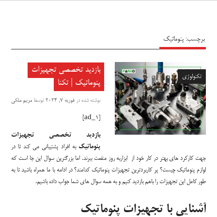
سیاه پوش
برچسب:
پنوماتیک
بازدید تخصصی تجهیزات
تکنولوژی
پنوماتیک | تکنا
نوشته شده در
فوریه 7, 2024
توسط
مریم ملکی
[ad_1]
بازدید تخصصی تجهیزات
پنوماتیک
به افراد پشتیبانی می کند تا در
جهت کارکرد های بهتر در کار خود از ابزاربه روز منفعت ببرند. اما بزرگترین سوال این جا است که
لوازم پنوماتیک چیست؟ پر کاربردترین تجهیزات پنوماتیک کدامند؟ در ادامه با ما همراه باشید تا به
طور کامل این تجهیزات را باهم بازدید کنیم و به همه سوال های شما جواب داده باشیم.
آشنایی با تجهیزات پنوماتیک