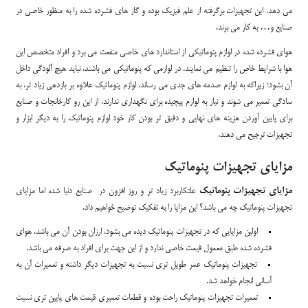
می دهد. این تجهیزات برگرفته از علم فیزیک بوده و گاز های فشرده شده را به منظور خاصی در
صنایع و… به کار می برند.
هوای فشرده شده در لوازم پنوماتیکی از استاندارد های خاصی منفعت می برد و افراد متخصص این
هوا با شرایط خاص را تنظیم می نمایند. در لوازمی که پنوماتیکی می باشند، نباید هیچ آلودگی داخل
آن بشود؛ زیراکه به لوازم صدمه های جدی می رساند. لوازم پنوماتیک علاوه بر بازدهی زیاد تر، به
سادگی تعمیر می شوند و نیاز به لوازم پیچیده برای نگهداری ندارند. از این رو کارخانجات و صنایع
برای پایین آوردن هزینه های نهایی و دقیق تر بودن کار خود لوازم پنوماتیک را به دیگر ابزار و
تجهیزات ترجیح می دهند.
مزایای تجهیزات پنوماتیک
مزایای تجهیزات پنوماتیک
علتکاربرد زیاد تر و روز افزون در صنایع دنیا شده اما مزایای
تجهیزات پنوماتیک چه می باشد؟ این مزایا را به تفکیک توضیح خواهیم داد.
اولین مزایایی که در تجهیزات پنوماتیک دیده می بشود، ارزان بودن آن می باشد. هوای
فشرده شده طبق معمول قیمت خاصی ندارد و از این جهت برای افراد به صرفه می باشد.
تجهیزات پنوماتیک عمر طویل تری نسبت به تجهیزات دیگر داشته و تعمیرات آن به
آسانی انجام خواهد شد.
تعمیرات تجهیزات پنوماتیک راحت بوده و قطعات تعمیری قیمت های پایین تری نسبت