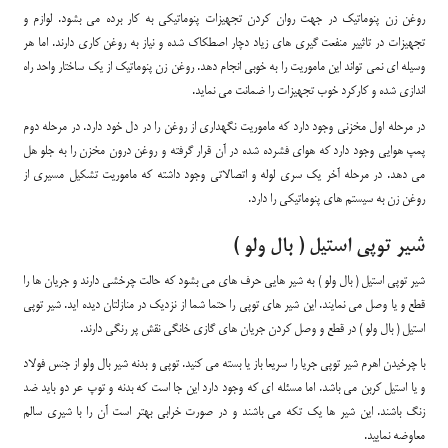
روغن زن پنوماتیک در جهت روان کردن تجهیزات پنوماتیکی به کار برده می بشود. لوازم و
تجهیزات در تاثییر منفعت گیری های زیاد دچار اصطکاک شده و نیاز به روغن کاری دارند. اما هر
وسیله ای نمی تواند این ماموریت را به خوبی انجام دهد. روغن زن پنوماتیک از یک ساختار واحد راه
اندازی شده و کارکرد خوب تجهیزات را ضمانت می نماید.
در مرحله اول مخزنی وجود دارد که ماموریت نگهداری از روغن را در دل خود دارد. در مرحله دوم
پمپ هوایی وجود دارد که هوای فشرده شده در آن قرار گرفته و روغن درون مخزن را به جلو هل
می دهد. در مرحله آخر یک سری لوله و اتصالاتی وجود داشته که ماموریت تشکیل مسیری از
روغن زن به سیستم های پنوماتیکی را دارد.
شیر توپی استیل ( بال ولو )
شیر توپی استیل ( بال ولو ) به شیر هایی حرف های می بشود که حالت چرخشی دارند و جریان ها را
قطع و یا وصل می نمایند. این شیر های توپی را حتما شما از نزدیک در منازلتان دیده اید. شیر توپی
استیل ( بال ولو ) در قطع و وصل کردن جریان های گازی خانگی نقش پر رنگی دارند.
با چرخیدن اهرم شیر توپی جریا را سریعا باز یا بسته می کنید. توپی و بدنه شیر بال ولو از جنس فولاد
و یا استیل کربن می باشد. اما مسئله ای که وجود دارد این جا است که بدنه و توپ عر دو باید ضد
زنگ باشند. این شیر ها یک تکه می باشند و در صورت خرابی بهتر است آن را با شیری سالم
معاوضه نمایید.