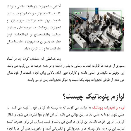
آشنایی با تجهیزات پنوماتیک علتمی بشود تا
کاربا دستگاه ها بهتر صورت گیرد و در راستای
خدمات بهتر قدم بردارید. امروزه ابزار و
تجهیزات پنوماتیک در عرصه های بسیاری
همانند: رباتیک،صنایع و کارخانجات، ترمز
قطار ها، رستوران ها، شهرداری ها، بیمارستان
ها، کلیسا ها و … کاربرد دارند.
بعد همانطور که مشاهده کرده اید در تعداد
بسیاری از عرصه ها قابلیت خدمات رسانی به بشر را داشته و در همه عرصه ها بی رقیب می باشد.
این تجهیزات نگهداری آسانی داشته و کارکرد فوق العاده بالایی برای انجام خدمات از خود نشان
می دهد. از طرفی تجهیزات پنوماتیک نسبت به دیگر تجهیزات، ایمن تر می باشند.
لوازم پنوماتیک چیست؟
لوازم و تجهیزات پنوماتیک
به ابزاری می گویند که به وسیله باد انرژی خود را تهیه می کنند. در
معنی لغوی پنوما به معنی باد در زبان یونانی می باشد. در این لوازم هوا فشرده می بشود و انتقال
انرژی را در پی خواهد داشت. این انرژی ها ایمن می باشند و قیمت بسیاری نیز برای مصرف کننده
ندارند. این لوازم به جای وسیله های هیدرولیکی و الکتریکی آمده و ماموریت های آن ها را انجام