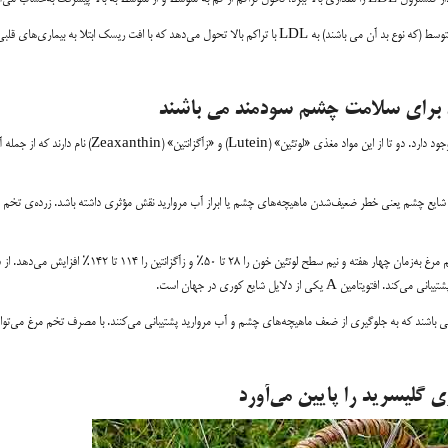
خلاصه: به‌نظر می‌رسد مصرف تخم مرغ الگوی مقدار تراکم LDL را از کلسترول کم یا متوسط (که نوع بد آن می باشند) به LDL با تراکم بالا تحول می‌دهد که با افت ریسک ابتلا به بیماری‌های قل
با افزایش سن قوت بینایی نیز کم می‌بشود. مواد غذایی مختلفی برای مقابله با این عارضه وجود دارد. دو تا از این مواد مغذی «لوتئین» (Lutein) و «زآگزانتین» (Zeaxanthin)
 شایع چشم یعنی خطر ضعیف‌شدن ماهیچه‌های چشم یا ابراز آب مروارید نقش مؤثری داشته باشد. زرده‌ی تخم 
محققان در آزمایشی کنترل‌شده به این نتیجه رسیدند که مصرف روزانه تنها ۱/۳ زرده‌ی تخم مرغ به‌زمان چهار هفته و نیم سطح لوتئین خون را ۲۸ تا ۵۰٪ و زآگزانتین را ۴
می باشند که به جلوگیری از ضعف ماهیچه‌های چشم و آب مروارید پشتیبانی می‌کنند. با مصرف تخم مرغ می‌توا