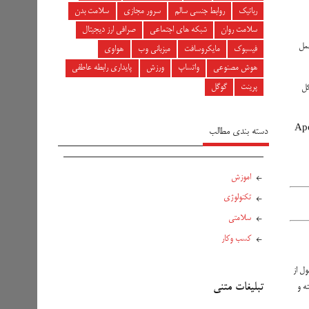
رباتیک
روابط جنسی سالم
سرور مجازی
سلامت بدن
سلامت روان
شبکه های اجتماعی
صرافی ارز دیجیتال
عمل
فیسبوک
مایکروسافت
میزبانی وب
هواوی
هوش مصنوعی
واتساپ
ورزش
پایداری رابطه عاطفی
پرینت
گوگل
 (چربی بد) و مقدار کل
 ژن آپولیپوپروتئین (Apolipoprotein E
دسته بندی مطالب
اموزش
تکنولوژی
سلامتی
کسب وکار
داشته باشند، طبق معمول از
تبلیغات متنی
زایش مقدار HDL از خواص تخم مرغ است. در تحقیقی نشان داده شد که مصرف روزانه دو تخم مرغ به‌زمان ۶ هفته و