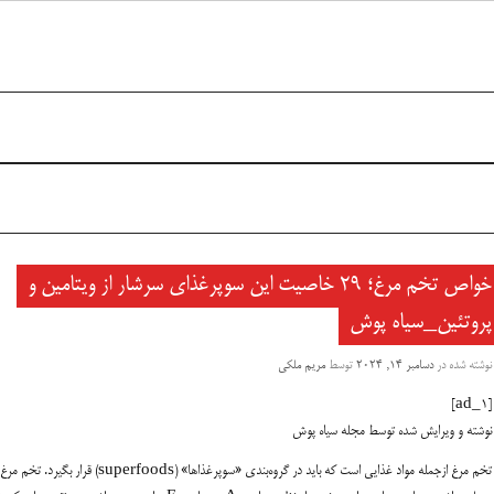
خواص تخم مرغ؛ ۲۹ خاصیت این سوپرغذای سرشار از ویتامین و
پروتئین_سیاه پوش
نوشته شده در
دسامبر 14, 2024
توسط
مریم ملکی
[ad_1]
نوشته و ویرایش شده توسط مجله سیاه پوش
تخم‌ مرغ ازجمله مواد غذایی است که باید در گروه‌بندی «سوپرغذاها» (superfoods) قرار بگیرد. تخم مرغ