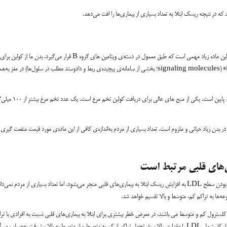
 در نتیجه ریسک ابتلا به تعداد بسیاری از بیماری‌ها را افت می‌دهد.
«کولین» (Choline) ماده‌ای مغذی است که زیاد تر مردم حتی آن را نمی‌شناسند، اما کولین ماده زیاد مهمی است که طبق معمول در دسته‌ی ویتامین های گروه B قرار می‌گیرد. بدن ما از کولین برای
ساخت غشای سلولی منفعت گیری می‌کند و نقش مهمی در تشکیل «نشانه‌گذاری سلول‌ها» (signaling molecules؛ بخشی از سامانه‌ی پیچیده‌ی ربط و دادوستد مطلب در سلول‌ها) در مغز به
نشانه‌های افتکولین زیاد جدی می باشند، اما خوشبختانه درصد وجود این چنین مشکلی زیاد پایین است. یکی
دن زیاد حیاتی و ملزوم است. تعداد بسیاری از مردم به‌اندازه‌ی کافی از این ماده‌ی مورد قیمت منفعت گیری
عموما کلسترول LDL را به‌گفتن «کلسترول بد» می‌شناسند. عده‌ای بر این نظر‌اند که بالا بودن سطح LDL به افزایش ریسک ابتلا به بیماری‌های قلبی منجر می‌بشود. اما تعداد بسیاری از مردم ن
سترول کم و متوسط می باشند، در معرض خطر بیشتری برای ابتلا به بیماری‌های قلبی نسبت به افرادی با ترا
پیشرفت به‌حساب می‌آید.