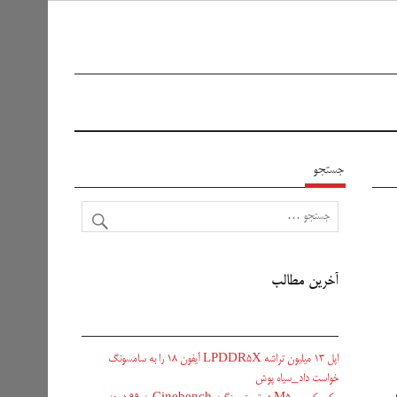
جستجو
آخرین مطالب
اپل ۱۳ میلیون تراشه LPDDR5X آیفون ۱۸ را به سامسونگ
خواست داد_سیاه پوش