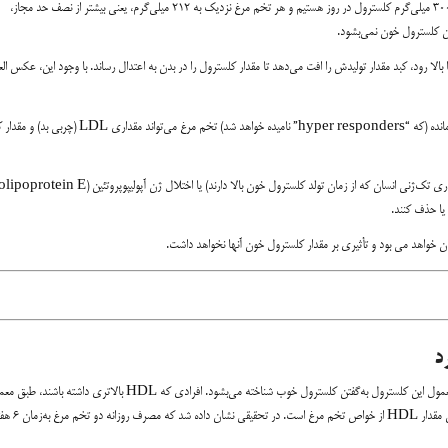
این حقیقت که تخم مرغ کلسترول بالایی دارد صحت دارد. در حقیقت، ما مجاز به دریافت ۳۰۰ میلی‌گرم کلسترول در روز هستیم و هر تخم مرغ نزدیک به ۲۱۲ میلی‌گرم، یعنی بیشتر از نصف حد مجاز،
فتن کلسترول خون نمی‌بشود.
ا رود، کبد مقدار تولیدش را افت می‌دهد تا مقدار کلسترول را در بدن به اعتدال رساند. با وجود این، عکس ال
در ۷۰٪ از مردم، مصرف تخم مرغ به‌هیچ‌وجه کلسترول‌شان را بالا نمی‌برد. در ۳۰٪ باقی مانده (که “hyper responders” نامیده خواهد شد) تخم مرغ می‌تواند مقداری LDL
با‌این‌حال، افرادی که دچار اختلال ژنتیکی همانند «هیپرکلسترولمی فامیلی» (شایع‌ترین بیماری تک‌ژنی انسان که از زمان تولد کلسترول خون بالا دارند) یا اختلال
یا حذف کنند.
 خواهد می بود و تأثیری بر مقدار کلسترول خون آنها نخواهد داشت.
HDL مخفف لیپوپروتئین پرچگالی (High-density lipoprotein) است. طبق معمول این کلسترول به‌گفتن کلسترول خوب شناخته می‌بشود. افرادی که HDL بالاتری 
خطر ابتلا به بیماری‌های قلبی، سکته و دیگر مشکلات سلامتی در امان می باشند. اف