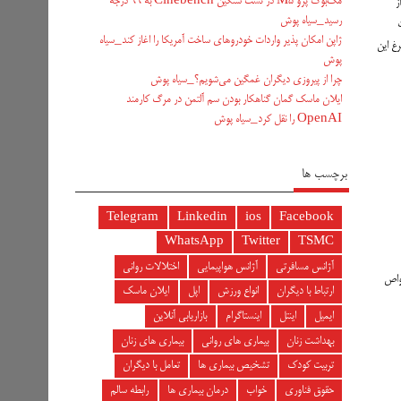
مک‌بوک پرو M5 در تست سنگین Cinebench به ۹۹ درجه
ی از
رسید_سیاه پوش
ژاپن امکان پذیر واردات خودروهای ساخت آمریکا را اغاز کند_سیاه
غ این
پوش
چرا از پیروزی دیگران غمگین می‌شویم؟_سیاه پوش
ایلان ماسک گمان گناهکار بودن سم آلتمن در مرگ کارمند
OpenAI را نقل کرد_سیاه پوش
برچسب ها
Telegram
Linkedin
ios
Facebook
WhatsApp
Twitter
TSMC
آژانس مسافرتی
آژانس هواپیمایی
اختلالات روانی
مه‌ی مواد مغذی موردنیاز بدن را در خود دارد. تخم‌ مرغ‌ های محلی یا غنی‌شده با امگا ۳ از خواص
ارتباط با دیگران
انواع ورزش
اپل
ایلان ماسک
ایمیل
اینتل
اینستاگرام
بازاریابی آنلاین
بهداشت زنان
بیماری های روانی
بیماری های زنان
تربیت کودک
تشخیص بیماری ها
تعامل با دیگران
حقوق فناوری
خواب
درمان بیماری ها
رابطه سالم