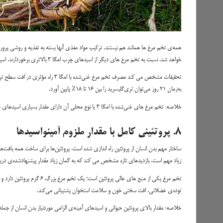
خواهد شد، نسبت به تخم مرغ های دیگر از اسیدهای چرب امگا ۳ بالاتری برخوردارند. اسیدهای چرب امگا ۳ می‌تواند سطح تری گلیسرید خون را که عامل خطرناکی در ابراز مشکلات قلبی است، افت دهد.
به‌زمان ۲۱ روز می‌توان تری‌گلیسرید را بین ۱۶ تا ۱۸٪ پایین آورد.
خلاصه: تخم مرغ های غنی‌شده با امگا ۳ یا نوع محلی آن دارای مقدار بسیاری اسیدهای چرب امگا ۳ می باشند. مصرف این‌گونه تخم مرغ ها راه مؤثری در افت سطح تری گلیسرید خون است.
۸. پروتئینی کامل با مقدار ملزوم آمینواسیدها
ساختار مهم بدن انسان از پروتئین‌ راه اندازی شده است. پروتئین‌ها برای ساخت همه بافت‌ه
زیاد مهم است. بازدید‌های تازه مشخص می کند که به گمان زیاد مقدار پیشنهادشده‌ی دری
تخم مرغ یکی از منبع های عال
توده‌ی عضلانی، افت سختی خون و سلامت استخوان پشتیبانی می‌کند.
خلاصه: مقدار بالای پروتئین حیوانی و اسیدهای آمینه‌ی الزامی مورد‌نیاز بدن انسان از 