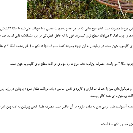
همه‌ی تخم مرغ ها همانند هم نیستند. ترکیب مواد مغذی آنها بسته به تغذیه و روشی پرورش مرغ‌ها متفاوت است. تخم مرغ هایی که در مزرعه و به‌صورت محلی یا با خوراک غنی‌شده با امگا ۳ تشکیل
تحقیقات مشخص می کند مصرف تخم مرغ غنی‌شده با امگا ۳ راه مؤثری در افت سطح تری گلیسرید خون است. در آزمایشی به این نتیجه رسیدند
ا و مولکول‌های بدن با اهداف ساختاری و کاربردی نقش اساسی دارند. دریافت مقدار ملزوم پروتئین در رژیم روزا
افت پروتئین برای همه کافی نیست.
ی پروتئین است؛ یک تخم مرغ بزرگ ۶ گرم پروتئین دارد و همه آمینواسید‌های الزامی بدن به مقدار ملزوم در آن حاضر است. مصرف مقدار کافی پروتئین به افت وزن، اف
جمله‌ی خواص تخم مرغ است.