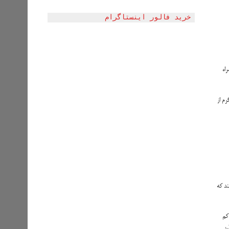
خرید فالور اینستاگرام
‌همراه
 از منبع های عالی برای دریافت کولین تخم مرغ است. یک عدد تخم مرغ بیشتر از ۱۰۰ میلی‌گرم از
می‌دانند که
کم