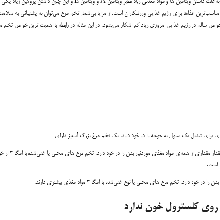
به‌علت داشتن ویتامین ها و مواد معدنی زیاد نظیر ویتامین A و ویتامین E و این چنین داشتن پروتئین زیاد یک
مناسب‌ترین غذاها برای رژیم غذایی ورزشکاران است. از مزایا بی‌شمار تخم مرغ می‌توان به پشتیبانی به سلامت
اص سالم در رژیم غذایی امروزی زیاد کم اشکار می‌بشود. در این مقاله در رابطه با اهمیت ترین خواص تخم مر
ذی برای تبدیل یک سلول به جوجه را در خود دارد. یک تخم مرغ بزرگ آب‌پز دارای:
خواص تخم مرغ بی‌شمار است. درنتیجه، تخم مرغ غذای کاملی به‌حساب می‌آید و تقریبا مقدار مقداری از ه
رد. تخم مرغ های محلی یا نوع غنی‌شده با امگا ۳ مواد مغذی بیشتری دارند.