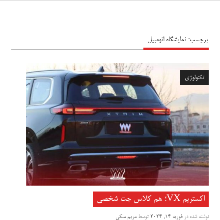
سیاه پوش
برچسب:
نمایشگاه اتومبیل
تکنولوژی
اکستریم VX؛ هم کلاس جت شخصی
نوشته شده در
فوریه 14, 2024
توسط
مریم ملکی