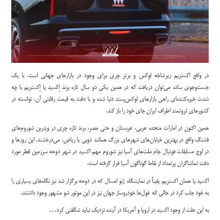
در واقع اکستریم زیرشاخه لوکس و برتر چری برای وجود در بازارهای جهانی است. با یک
جست‌و‌جوی ساده می‌توان دریافت که در همین یکی دو سال تازه برند اِکسید یا اِکستریم با چه
شدت خیره‌کننده‌ای راهی بازارهای لوکس‌پسند دنیا شده و با دقت به قیمت رقابتی آن، توانسته در
کشورهای ثروتمند اطراف ایران جای خود را باز کند.
همین اکنون در امارات متحده عربی، عربستان و حتی مصر، برند تازه چری در ویترین شوروم‌های
قشنگ واقع در بهترین خیابان‌های شهرهای بزرگ همانند دوبی یا ریاض، می‌درخشند. این روزها و
در اوج مسابقات فوتبال جام ملت‌های آسیا نیز شوروم مهم اکسید در شهر دوحه سرزمین قطر مورد
دقت تماشاگران پرتعداد از نقاط گوناگون آسیا قرار گرفته است.
اکسید یا همان اکستریم یقیناً در نمایشگاه ژنو امسال که در دوحه برگزار شد نیز نگاه‌های بسیاری را
به خود جلب کرد در حالی که غول‌ها خودروساز جهان نیز در این موتور شو مشهور وجود داشتند.
به این علت از وجود اکسید در اروپا و آمریکا در آینده نزدیک نباید شگفتی کرد…