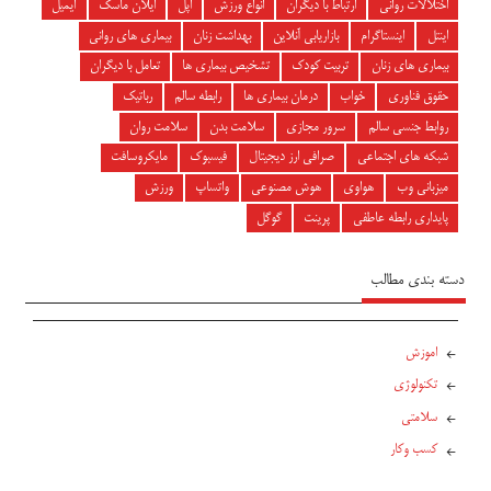
اختلالات روانی
ارتباط با دیگران
انواع ورزش
اپل
ایلان ماسک
ایمیل
اینتل
اینستاگرام
بازاریابی آنلاین
بهداشت زنان
بیماری های روانی
بیماری های زنان
تربیت کودک
تشخیص بیماری ها
تعامل با دیگران
حقوق فناوری
خواب
درمان بیماری ها
رابطه سالم
رباتیک
روابط جنسی سالم
سرور مجازی
سلامت بدن
سلامت روان
شبکه های اجتماعی
صرافی ارز دیجیتال
فیسبوک
مایکروسافت
میزبانی وب
هواوی
هوش مصنوعی
واتساپ
ورزش
پایداری رابطه عاطفی
پرینت
گوگل
دسته بندی مطالب
اموزش
تکنولوژی
سلامتی
کسب وکار