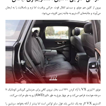
بیرون از کابین هم موتور و سیستم انتقال قوت، حرکتی پرقدرت اما نرم و باصلابت را به ارمغان
می‌آورند و جاذبه‌های اکستریم به جاذبه زمین افزوده می‌بشود.
موتور 2 لیتری VX با آزاد کردن 261 اسب بخار، نیروی کافی برای هنرنمایی گیربکس اتوماتیک 7
سرعته هوشمند فراهم می‌کند و هر چهار چرخ به طور دائم (AWD) رو به جلو حرکت می‌کنند.
اکستریم VX اگر چه یک شاسی بلند فول سایز لوکس است اما بیشتر از آنکه بخواهد سرنشین را