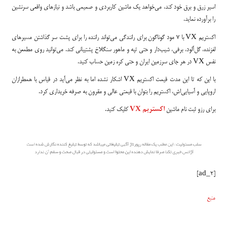
اسیر زرق و برق خود کند، می‌خواهد یک ماشین کاربردی و صمیمی باشد و نیازهای واقعی سرنشین
را برآورده نماید.
اکستریم VX با 7 مود گوناگون برای رانندگی می‌تواند راننده را برای پشت سر گذاشتن مسیرهای
لغزنده، گل‌آلود، برفی، شیب‌دار و حتی تپه و ماهور سنگلاخ پشتیبانی کند. می‌توانید روی مطمعن به
نفس VX در هر جای سرزمین ایران و حتی کره زمین حساب کنید.
با این که تا این مدت قیمت اکستریم VX اشکار نشده اما به نظر می‌آید در قیاس با همطرازان
اروپایی و آسیایی‌اش، اکستریم را بتوان با قیمتی عالی و مقرون به صرفه خریداری کرد.
برای رزو ثبت نام ماشین
اکستریم VX
کلیک کنید.
[ad_2]
منبع