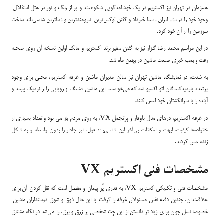
همزمان در تهران نیز اکستریم در یک خوشامدگویی شکوهمند و پر از رنگ و نور در هتل استقلال،
وجود خود را در بازار ایران رسما خبرداد و گفتن لوکس‌ترین، نیرومندترین و زیباترین شاسی‌بلند ساخت
سرزمین را از آن خود کرد.
در این مراسم محمد رضا گلزار نیز به گفتن سفیر برند اکستریم و مالک اولین نسخه آن روی صحنه
رفت و بمب خبری صنعت ماشین در بهمن ماه شد.
به شدت، در نمایشگاه ماشین تهران نیز سالن مدیران ماشین و غرفه اکستریم، محلی برای وجود
پرتعداد بازدیدکنندگان اتو اکسپو شد که می‌خواستند این ماشین قشنگ و رویایی را از نزدیک ببینند و
آینده را با سرانگشتان خود لمس کنند.
در غرفه اکستریم، درهای مدل باوقار و پرتجمل VX، به روی مردم باز می بود و تعداد بسیاری از
خانواده‌ها کیفیت، ابهت و امکانات بی‌آخر این شاسی‌بلند فول‌سایز جادار را بدون واسطه و به شکل
زنده حس کردند.
مشخصات فنی اکستریم VX
مشخصات فنی و تکنیکی اکستریم VX، به قدری پُر پیمان و مفصل است که نقل کردن آن برای
علاقمندان، چندین دفعه نفس مسئولان غرفه را گرفت، با این حال ذوق و شوق دوستداران ماشین،
خصوصا نسل جوان برای زیاد تر دانستن از این جِت شخصی پر زرق و برق، را می‌شد در نگاه مشتاق