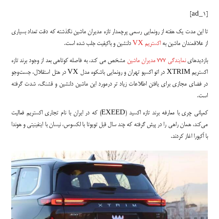
[ad_1]
تا این مدت یک هفته از رونمایی رسمی پرچمدار تازه مدیران ماشین نگذشته که دقت تعداد بسیاری
از علاقمندان ماشین به
اکستریم VX
دلنشین و باکیفیت جلب شده است.
بازدید‌های
نمایندگی 777 مدیران ماشین
مشخص می کند، به فاصله کوتاهی بعد از وجود برند تازه
اکستریم XTRIM در اتو اکسپو تهران و رونمایی باشکوه مدل VX در هتل استقلال، جست‌و‌جو
در فضای مجازی برای یافتن اطلاعات زیاد تر درمورد این ماشین دلنشین و قشنگ، شدت گرفته
است.
کمپانی چری با معارفه برند تازه اکسید (EXEED) که در ایران با نام تجاری اکستریم فعالیت
می‌کند، همان راهی را در پیش گرفته که چند سال قبل تویوتا با لکسوس، نیسان با اینفینیتی و هوندا
با اَکیورا اغاز کردند.