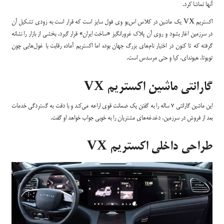
آنها تماشا کرد.
اکستریم VX یک ماشین در کلاس اس‌یو وی فول سایز است که قرار است به زودی تشکیل آن
در سرزمین اغاز بشود و روی آن پلاک غرورانگیز «ساخت ایران» قرار گیرد. بخشی از بازار را نشانه
گرفته که تا کنون در اختیار نام‌های بزرگ جهان بوده اما اکستریم آماده رقابت با غول‌هایی چون
تویوتا، هیوندای، کیا و حتی مرسدس است.
گارانتی ماشین اکستریم VX
این ماشین گارانتی 7 ساله را به گفتن یک ضمانت قوی اراعه می‌کند و با دقت به گستردگی خدمات
بعد از فروش در سرزمین، دغدغه‌های مشتریان را به خوبی جواب خواهد او گفت.
طراحی داخلی اکستریم VX