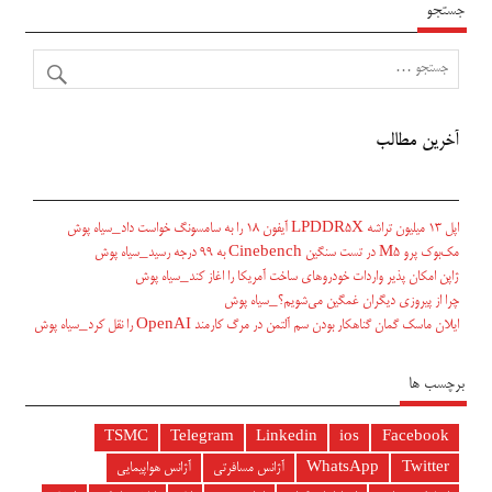
جستجو
آخرین مطالب
اپل ۱۳ میلیون تراشه LPDDR5X آیفون ۱۸ را به سامسونگ خواست داد_سیاه پوش
مک‌بوک پرو M5 در تست سنگین Cinebench به ۹۹ درجه رسید_سیاه پوش
ژاپن امکان پذیر واردات خودروهای ساخت آمریکا را اغاز کند_سیاه پوش
چرا از پیروزی دیگران غمگین می‌شویم؟_سیاه پوش
ایلان ماسک گمان گناهکار بودن سم آلتمن در مرگ کارمند OpenAI را نقل کرد_سیاه پوش
برچسب ها
TSMC
Telegram
Linkedin
ios
Facebook
Twitter
WhatsApp
آژانس مسافرتی
آژانس هواپیمایی