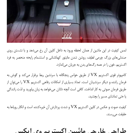
لمس کیفیت در این ماشین از همان لحظه ورود به داخل کابین آن رخ می‌دهد و با نشستن روی
صندلی‌های بزرگ چرمی لطیف، روشن شدن مانیتور کهکشانی و استشمام رایحه منحصر به فرد
اکستریم، خون را در همه رگ‌های بدن به جریان می‌اندازد.
کامپیوتر قوی اکستریم VX از طریق حواس پنجگانه با سرنشین ربط برقرار می‌کند و گوش به
فرمان راننده و دیگر سرنشینان است. تعداد بسیاری از امکانات رفاهی اکستریم VX را می‌توان از
طریق فرمان صوتی به کار انداخت. کافی است آنچه دلتان می‌خواهد به زبان بیاورید و لذت رانندگی
یا حتی تماشای مسیر را بچشید.
کیفیت صوت و عکس در کابین اکستریم VX و شدت پردازش آن خیره‌کننده است و انگار رویاها به
حقیقت می‌رسند.
طراحی خارجی ماشین اکستریم وی ایکس