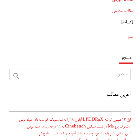
مقالات سلامتی
[ad_2]
منبع
جستجو
آخرین مطالب
اپل ۱۳ میلیون تراشه LPDDR5X آیفون ۱۸ را به سامسونگ خواست داد_سیاه پوش
مک‌بوک پرو M5 در تست سنگین Cinebench به ۹۹ درجه رسید_سیاه پوش
ژاپن امکان پذیر واردات خودروهای ساخت آمریکا را اغاز کند_سیاه پوش