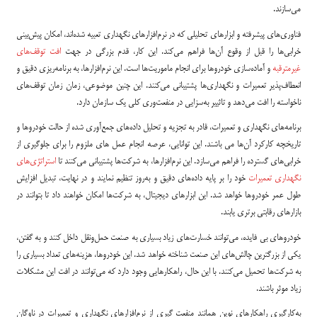
می‌سازند.
فناوری‌های پیشرفته و ابزارهای تحلیلی که در نرم‌افزارهای نگهداری تعبیه شده‌اند، امکان پیش‌بینی
خرابی‌ها را قبل از وقوع آن‌ها فراهم می‌کند. این کار، قدم بزرگی در جهت
افت توقف‌های
غیرمترقبه
و آماده‌سازی خودروها برای انجام ماموریت‌ها است. این نرم‌افزارها، به برنامه‌ریزی دقیق و
انعطاف‌پذیر تعمیرات و نگهداری‌ها پشتیبانی می‌کنند. این چنین موضوعی، زمان زمان توقف‌های
ناخواسته را افت می‌دهد و تاثییر به‌سزایی در منفعت‌وری کلی یک سازمان دارد.
برنامه‌های نگهداری و تعمیرات، قادر به تجزیه و تحلیل داده‌های جمع‌آوری شده از حالت خودروها و
تاریخچه کارکرد آن‌ها می باشند. این توانایی، عرصه انجام عمل های ملزوم را برای جلوگیری از
خرابی‌های گسترده را فراهم می‌سازد. این نرم‌افزارها، به شرکت‌ها پشتیبانی می‌کنند تا
استراتژی‌های
نگهداری تعمیرات
خود را بر پایه داده‌های دقیق و به‌روز تنظیم نمایند و در نهایت، تبدیل افزایش
طول عمر خودروها خواهد شد. این ابزارهای دیجیتال، به شرکت‌ها امکان خواهند داد تا بتوانند در
بازارهای رقابتی برتری یابند.
خودروهای بی فایده، می‌توانند خسارت‌های زیاد بسیاری به صنعت حمل‌ونقل داخل کنند و به گفتن،
یکی از بزرگترین چالش‌های این صنعت شناخته خواهد شد. این خودروها، هزینه‌های تعداد بسیاری را
به شرکت‌ها تحمیل می‌کنند. با این حال، راهکارهایی وجود دارد که می‌توانند در افت این مشکلات
زیاد موثر باشند.
به‌کارگیری راهکارهای نوین همانند منفعت گیری از نرم‌افزارهای نگهداری و تعمیرات در ناوگان