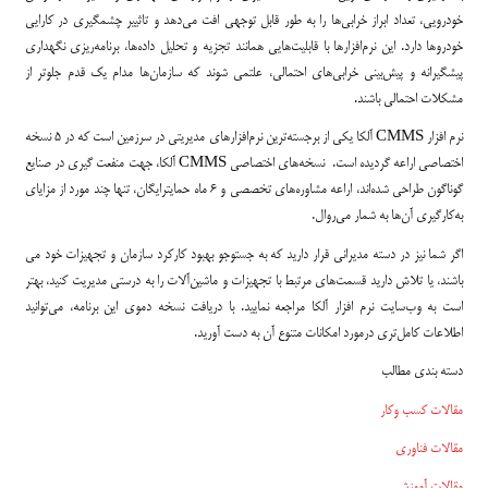
خودرویی، تعداد ابراز خرابی‌ها را به طور قابل توجهی افت می‌دهد و تاثییر چشمگیری در کارایی
خودروها دارد. این نرم‌افزارها با قابلیت‌هایی همانند تجزیه و تحلیل داده‌ها، برنامه‌ریزی نگهداری
پیشگیرانه و پیش‌بینی خرابی‌های احتمالی، علتمی شوند که سازمان‌ها مدام یک قدم جلوتر از
مشکلات احتمالی باشند.
نرم افزار CMMS آلکا یکی از برجسته‌ترین نرم‌افزارهای مدیریتی در سرزمین است که در 5 نسخه
اختصاصی اراعه گردیده است. نسخه‌های اختصاصی CMMS آلکا، جهت منفعت گیری در صنایع
گوناگون طراحی شده‌اند، اراعه مشاوره‌های تخصصی و ۶ ماه حمایترایگان، تنها چند مورد از مزایای
به‌کارگیری آن‌ها به شمار می‌روال.
اگر شما نیز در دسته مدیرانی قرار دارید که به جستوجو بهبود کارکرد سازمان و تجهیزات خود می
باشند، یا تلاش دارید قسمت‌های مرتبط با تجهیزات و ماشین‌آلات را به درستی مدیریت کنید، بهتر
است به وب‌سایت نرم افزار آلکا مراجعه نمایید. با دریافت نسخه دموی این برنامه، می‌توانید
اطلاعات کامل‌تری درمورد امکانات متنوع آن به دست آورید.
دسته بندی مطالب
مقالات کسب وکار
مقالات فناوری
مقالات آموزشی