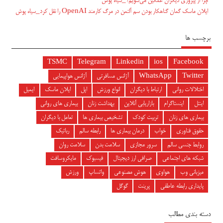
چرا از پیروزی دیگران غمگین می‌شویم؟_سیاه پوش
ایلان ماسک گمان گناهکار بودن سم آلتمن در مرگ کارمند OpenAI را نقل کرد_سیاه پوش
برچسب ها
TSMC
Telegram
Linkedin
ios
Facebook
Twitter
WhatsApp
آژانس مسافرتی
آژانس هواپیمایی
اختلالات روانی
ارتباط با دیگران
انواع ورزش
اپل
ایلان ماسک
ایمیل
اینتل
اینستاگرام
بازاریابی آنلاین
بهداشت زنان
بیماری های روانی
بیماری های زنان
تربیت کودک
تشخیص بیماری ها
تعامل با دیگران
حقوق فناوری
خواب
درمان بیماری ها
رابطه سالم
رباتیک
روابط جنسی سالم
سرور مجازی
سلامت بدن
سلامت روان
شبکه های اجتماعی
صرافی ارز دیجیتال
فیسبوک
مایکروسافت
میزبانی وب
هواوی
هوش مصنوعی
واتساپ
ورزش
پایداری رابطه عاطفی
پرینت
گوگل
دسته بندی مطالب