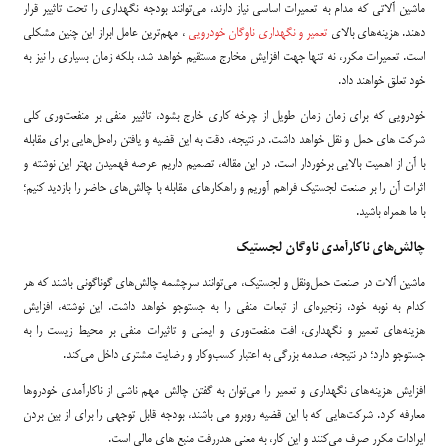
ماشین آلاتی که مدام به تعمیرات اساسی نیاز دارند، می‌توانند بودجه نگهداری را تحت تاثییر قرار
دهند. هزینه‌های بالای
تعمیر و نگهداری ناوگان خودرویی
، مهم‌ترین عامل ابراز این چنین مشکلی
است. تعمیرات مکرر، نه تنها جهت افزایش مخارج مستقیم خواهد شد، بلکه زمان بسیاری را نیز به
خود تعلق خواهند داد.
خودرویی که برای زمان زمان طویل از چرخه کاری خارج بشود، تاثییر منفی بر منفعت‌وری کلی
شرکت های حمل و نقل خواهد داشت. در نتیجه، دقت به این قضیه و یافتن راه‌حل‌هایی برای مقابله
با آن از اهمیت بالایی برخوردار است. در این مقاله، تصمیم داریم عرصه‌ فهمیدن بهتر این نوشته و
اثرات آن را بر صنعت لجستیک فراهم آوریم و راهکارهای مقابله با چالش‌های حاضر را بازدید کنیم؛
با ما همراه باشید.
چالش‌های ناکارآمدی ناوگان لجستیک
ماشین آلات در صنعت حمل‌ونقل و لجستیک، می‌توانند سرچشمه چالش‌های گوناگونی باشند که هر
کدام به نوبه خود، زنجیره‌ای از تبعات منفی را به جستوجو خواهد داشت. این نوشته، افزایش
هزینه‌های تعمیر و نگهداری، افت منفعت‌وری و ایمنی و تاثیرات منفی بر محیط زیست را به
جستوجو دارد؛ در نتیجه، صدمه بزرگی به اعتبار کسب‌وکار و رضایت مشتری داخل می‌کند.
افزایش هزینه‌های نگهداری و تعمیر را می‌توان به گفتن چالش مهم ناشی از ناکارآمدی خودروها
معارفه کرد. شرکت‌هایی که با این قضیه روبرو می باشند، بودجه قابل توجهی را برای از بین بردن
ایرادات مکرر صرف می‌کنند و این کار، به معنی هدررفت منبع های مالی است.