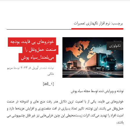
سیاه پوش
برچسب:
نرم افزار نگهداری تعمیرات
خودروهای بی فایده، بودجه
تکنولوژی
صنعت حمل‌ونقل را
می‌بلعند!_سیاه پوش
نوشته شده در
آوریل 8, 2024
توسط
مریم
ملکی
[ad_1]
نوشته و ویرایش شده توسط مجله سیاه پوش
خودروهای بی فایده، یکی از با اهمیت ترین دلایل هدر رفت منبع های و اندوخته در صنعت
حمل‌ونقل می باشند. این نوشته، تاثییر تعداد بسیاری در افت منفعت‌وری و افزایش هزینه‌ها دارد و
امنیت افراد را تهدید می‌کند. اثرات زیست‌محیطی این چنین خرابی‌هایی نیز غیر قابل چشم‌پوشی می
باشند.