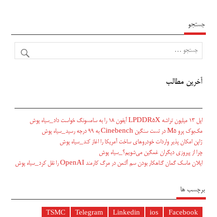
جستجو
آخرین مطالب
اپل ۱۳ میلیون تراشه LPDDR5X آیفون ۱۸ را به سامسونگ خواست داد_سیاه پوش
مک‌بوک پرو M5 در تست سنگین Cinebench به ۹۹ درجه رسید_سیاه پوش
ژاپن امکان پذیر واردات خودروهای ساخت آمریکا را اغاز کند_سیاه پوش
چرا از پیروزی دیگران غمگین می‌شویم؟_سیاه پوش
ایلان ماسک گمان گناهکار بودن سم آلتمن در مرگ کارمند OpenAI را نقل کرد_سیاه پوش
برچسب ها
TSMC
Telegram
Linkedin
ios
Facebook