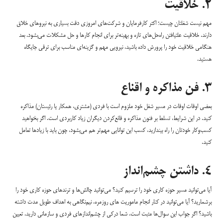
۲. خلاقیت
مهم نیست شغلتان چیست؛ اکثر کارفرمایان و شرکت‌های امروزی دقت بسیاری به نیروهای خلاق
دارند. خلاقیت علتیافتن راه‌حل‌های تازه و بهینه‌تر برای انجام کارها و حل مشکلات می‌بشود. بعد
هنگامی خلاقیت خود را پرورش داده باشید، نیرویی مهم و گزینه‌ای مناسب برای ترقی جایگاه
هستید.
۳. فن مذاکره و اقناع
بعضی اوقات اوقات در مسیر شغل خود ملزوم است با فردی (مشتری، همکار یا رئیستان) مذاکره
کنید. در این شرایط، تسلط بر فنون مذاکره و قانع‌کردن دیگران زیاد کاربردی است. اگر بخواهید
کسب‌وکار خودتان را راه بیندازید، کسب این توانایی مهم‌تر هم می‌بشود، چون باید با زیاد‌ها تعامل
کنید.
۴. داشتن چشم‌انداز
آیا می‌توانید مسیر حوزه کاری خود را ترسیم کنید؟ می‌توانید چالش‌ها و ترند‌های حوزه کاری خود را
برشمارید؟ آیا می‌توانید در کنار انجام ماموریت های روزمره، نیم‌نگاهی به اهداف طویل مدت داشته
باشید؟ اگر جواب این سوال‌ها مثبت است، شما درکی از چشم‌انداز‌های فردی و سازمانی دارید. تعیین