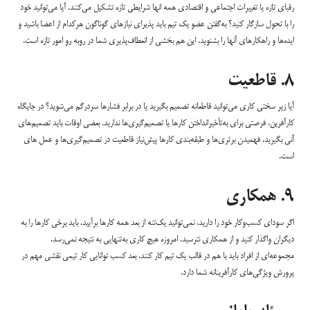
رقبای تازه یا تغییرات اجتماعی و اقتصادی همه انها شرایطی تازه تشکیل می‌کنند. آیا می‌توانید خود
را با تحول سازگار کنید؟ به‌گفتن عضو یک تیم باید پذیرای نیازهای گوناگون هرکدام از اعضا باشید و
ایده‌ها و راهکارهای آنها را بشنوید. این هم بخشی از انعطاف‌پذیری شما در روبه رو امور تازه است.
۸. قاطعیت
آیا زیر سختی کاری می‌توانید قاطعانه تصمیم بگیرید یا در برابر فشارها سردرگم می‌شوید؟ در جایگاه
کارآفرین، فرصتی برای به‌تأخیرانداختن کارها یا تصمیم‌گیری‌ها ندارید. بعضی اوقات باید تصمیم‌های‌
آنی بگیرید. فهمیدن برتری‌ها و طبقه‌بندی کارها پیش‌نیاز قاطعیت در تصمیم‌گیری‌ها و عمل های
است.
۹. همکاری
اگر سودای کسب‌وکار خود را دارید، نمی‌توانید یک‌تنه از بعد همه کارها برآیید. باید برخی کارها را به
دیگران واگذار کنید و از همکاری نترسید. امروزه هیچ کاری به‌تنهایی به نتیجه نمی‌رسد.
مجموعه‌ای از افراد باید با هم در قالب یک تیم کار کنند. بعد کسب توانایی کار تیمی نقشی مهم در
پرورش ویژگی‌های کارآفرینانه شما دارد.