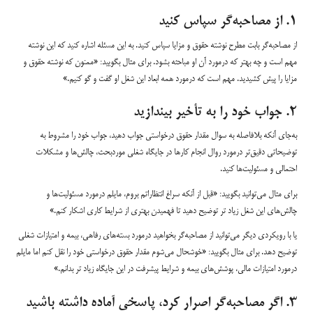
۱. از مصاحبه‌گر سپاس کنید
از مصاحبه‌گر بابت مطرح نوشته حقوق و مزایا سپاس کنید. به این مسئله اشاره کنید که این نوشته
مهم است و چه بهتر که درمورد آن او مباحثه بشود. برای مثال بگویید: «ممنون که نوشته حقوق و
مزایا را پیش کشیدید. مهم است که درمورد همه ابعاد این شغل او گفت و گو کنیم.»
۲. جواب خود را به تأخیر بیندازید
به‌جای آنکه بلافاصله به سوال مقدار حقوق درخواستی جواب دهید، جواب خود را مشروط به
توضیحاتی دقیق‌تر درمورد روال انجام کارها در جایگاه شغلی موردبحث، چالش‌ها و مشکلات
احتمالی و مسئولیت‌ها کنید.
برای مثال می‌توانید بگویید: «قبل از آنکه سراغ انتظاراتم بروم، مایلم درمورد مسئولیت‌ها و
چالش‌های این شغل زیاد تر توضیح دهید تا فهمیدن بهتری از شرایط کاری اشکار کنم.»
یا با رویکردی دیگر می‌توانید از مصاحبه‌گر بخواهید درمورد بسته‌های رفاهی، بیمه و امتیازات شغلی
توضیح دهد. برای مثال بگویید: «خوشحال می‌شوم مقدار حقوق درخواستی خود را نقل کنم اما مایلم
درمورد امتیازات مالی، پوشش‌های بیمه و شرایط پیشرفت در این جایگاه زیاد تر بدانم.»
۳. اگر مصاحبه‌گر اصرار کرد، پاسخی آماده داشته باشید