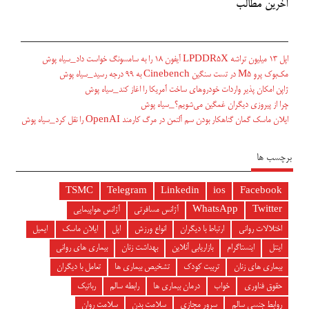
آخرین مطالب
اپل ۱۳ میلیون تراشه LPDDR5X آیفون ۱۸ را به سامسونگ خواست داد_سیاه پوش
مک‌بوک پرو M5 در تست سنگین Cinebench به ۹۹ درجه رسید_سیاه پوش
ژاپن امکان پذیر واردات خودروهای ساخت آمریکا را اغاز کند_سیاه پوش
چرا از پیروزی دیگران غمگین می‌شویم؟_سیاه پوش
ایلان ماسک گمان گناهکار بودن سم آلتمن در مرگ کارمند OpenAI را نقل کرد_سیاه پوش
برچسب ها
TSMC
Telegram
Linkedin
ios
Facebook
Twitter
WhatsApp
آژانس مسافرتی
آژانس هواپیمایی
اختلالات روانی
ارتباط با دیگران
انواع ورزش
اپل
ایلان ماسک
ایمیل
اینتل
اینستاگرام
بازاریابی آنلاین
بهداشت زنان
بیماری های روانی
بیماری های زنان
تربیت کودک
تشخیص بیماری ها
تعامل با دیگران
حقوق فناوری
خواب
درمان بیماری ها
رابطه سالم
رباتیک
روابط جنسی سالم
سرور مجازی
سلامت بدن
سلامت روان