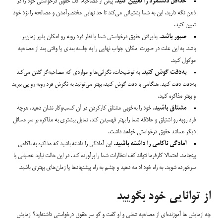
حداقل دستمزد را تعیین کنید.
پیش از مصاحبه، کف حقوق درخواستی خود را در
ذهن نگه دارید. این به شما پشتیبانی می‌‌کند تا حد نهایی مختصر‌آمدن و مصالحه را نزد خود
تعیین کنید.
صبور باشد.
پذیرفتن حقوق درخواستی شما یا نظر فرد روبه رو امکان پذیر زمان‌بر
باشد. به این علت در صورت امکان، جواب نهایی را به جلسه بعدی یا وقتی بعد از مصاحبه
موکول کنید.
به‌دقت گوش کنید.
به توضیحات، نگرانی‌ها و مواردی که مصاحبه‌گر گفتن می‌کند
به‌دقت دقت کنید. هنگامی با دقت گوش کنید، بهتر می‌توانید به نگرش فرد روبه رو پی ببرید
و بهتر مذاکره کنید.
مشتاق باشید.
خود را به‌خوبی مشتاق کارکردن در آن کسب‌وکار نشان دهید. هرچه
فرد روبه رو اشتیاق و علاقه شما را بهتر فهمیدن کند، تمایل بیشتری به مذاکره بر سر مسائل
دیگر همانند حقوق درخواستی خواهد داشت.
آمادگی ناکامی را داشته باشید.
این آمادگی را داشته باشید که مذاکره به ناکامی
بینجامد. احتمالا کارفرما نتواند کف انتظارات شما را برآورده کند. در این حالت نباید عصبانی یا
سرخورده شوید. به راه خود ادامه دهید و چشم به راه پیشنهادها یا زمان‌های بهتری باشید.
از توانایی خود بگویید
چه ازمایش ها آموزنده‌ای از مصاحبه شغلی و او گفت و گو سر حقوق درخواستی داشته‌اید؟ ازمایش