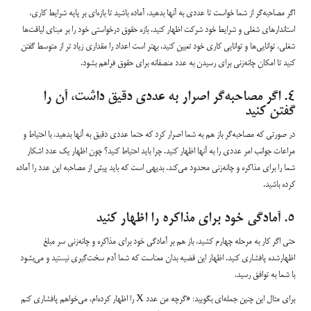
اگر مصاحبه‌گر از شما خواست تا عددی به آنها بدهید، آماده باشید تا بازه‌ای بر پایه شرایط کاری،
استاندارهای شغلی و شرایط خود شرکت اظهار کنید. بازه‌ حقوق درخواستی خود را بر مبنای لیاقت‌ها
شغلی، توانایی‌ها و توانایی کاری خود تعیین کنید. بهتر است اعداد را مقداری زیاد تر از متوسط گفتن
کنید تا امکان چانه‌زنی برای رسیدن به عدد منصفانه برای حقوق فراهم بشود.
۴. اگر مصاحبه‌گر اصرار به عددی دقیق داشت، آن را
گفتن کنید
در صورتی که مصاحبه‌گر باز هم به شما اصرار کرد که حتما عددی دقیق به آنها بدهید، با احتیاط و
مراعات جوانب امر عددی را به آنها اظهار کنید. چرا باید احتیاط کنید؟ چون اظهار یک عدد اشکار
شما را برای مذاکره و چانه‌زنی محدود می‌کند. بدیهی است که باید پیش از مصاحبه این عدد را آماده
کرده باشید.
۵. آمادگی خود برای مذاکره را اظهار کنید
حتی اگر کار به مرحله چهارم کشید، باز هم بر آمادگی خود برای مذاکره و چانه‌زنی سر مبلغ
اظهار‌شده پافشاری کنید. اظهار این قضیه بدان معناست که شما آدم سخت‌گیری نیستید و می‌بشود
با شما به توافق رسید.
برای مثال این چنین جمله‌ای بگویید: «گرچه من عدد X را اظهار کرده‌ام، می‌خواهم پافشاری کنم