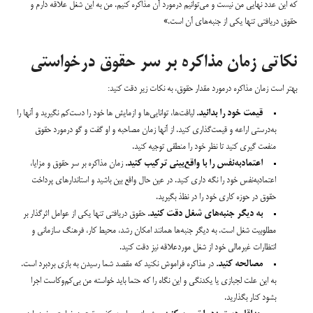
که این عدد نهایی من نیست و می‌توانیم درمورد آن مذاکره کنیم. من به این شغل علاقه دارم و
حقوق دریافتی تنها یکی از جنبه‌های آن است.»
نکاتی زمان مذاکره بر سر حقوق درخواستی
بهتر است زمان مذاکره درمورد مقدار حقوق، به نکات زیر دقت کنید:
قیمت خود را بدانید.
لیاقت‌ها، توانایی‌ها و ازمایش ها خود را دست‌کم نگیرید و آنها را
به‌درستی اراعه و قیمت‌گذاری کنید. از آنها زمان مصاحبه و او گفت و گو درمورد حقوق
منفعت گیری کنید تا نظر خود را منطقی توجیه کنید.
اعتمادبه‌نفس را با واقع‌بینی ترکیب کنید.
زمان مذاکره بر سر حقوق و مزایا،
اعتمادبه‌نفس خود را نگه داری کنید. در عین حال واقع بین باشید و استاندارهای پرداخت
حقوق در حوزه کاری خود را در نظذ بگیرید.
به دیگر جنبه‌های شغل دقت کنید.
حقوق دریافتی تنها یکی از عوامل اثرگذار بر
مطلوبیت شغل است. به دیگر جنبه‌ها همانند امکان رشد، محیط کار، فرهنگ سازمانی و
انتظارات غیرمالی خود از شغل موردعلاقه نیز دقت کنید.
مصالحه کنید.
در مذاکره فراموش نکنید که مقصد شما رسیدن به بازی بردبرد است.
به این علت لجبازی یا یکدنگی و این نگاه را که حتما باید خواسته من بی‌کم‌وکاست اجرا
بشود کنار بگذارید.