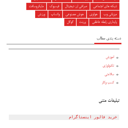
شبکه های اجتماعی
صرافی ارز دیجیتال
فیسبوک
مایکروسافت
میزبانی وب
هواوی
هوش مصنوعی
واتساپ
ورزش
پایداری رابطه عاطفی
پرینت
گوگل
دسته بندی مطالب
اموزش
تکنولوژی
سلامتی
کسب وکار
تبلیغات متنی
خرید فالور اینستاگرام