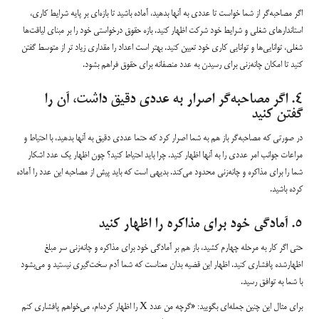
اگر مصاحبه‌گر از شما خواست تا عددی به آنها بدهید، آماده باشید تا بازه‌ای بر پایه شرایط کاری،
استاندارهای شغلی و شرایط خود شرکت اظهار کنید. بازه‌ حقوق درخواستی خود را بر مبنای لیاقت‌ها
شغلی، توانایی‌ها و توانایی کاری خود تعیین کنید. بهتر است اعداد را مقداری زیاد تر از متوسط گفتن
کنید تا امکان چانه‌زنی برای رسیدن به عدد منصفانه برای حقوق فراهم بشود.
۴. اگر مصاحبه‌گر اصرار به عددی دقیق داشت، آن را
گفتن کنید
در صورتی که مصاحبه‌گر باز هم به شما اصرار کرد که حتما عددی دقیق به آنها بدهید، با احتیاط و
مراعات جوانب امر عددی را به آنها اظهار کنید. چرا باید احتیاط کنید؟ چون اظهار یک عدد اشکار
شما را برای مذاکره و چانه‌زنی محدود می‌کند. بدیهی است که باید پیش از مصاحبه این عدد را آماده
کرده باشید.
۵. آمادگی خود برای مذاکره را اظهار کنید
حتی اگر کار به مرحله چهارم کشید، باز هم بر آمادگی خود برای مذاکره و چانه‌زنی سر مبلغ
اظهار‌شده پافشاری کنید. اظهار این قضیه بدان معناست که شما آدم سخت‌گیری نیستید و می‌بشود
با شما به توافق رسید.
برای مثال این چنین جمله‌ای بگویید: «گرچه من عدد X را اظهار کرده‌ام، می‌خواهم پافشاری کنم