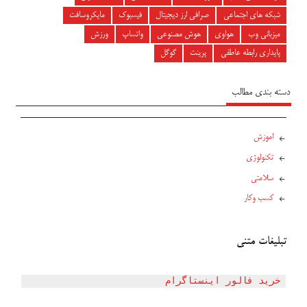
شبکه های اجتماعی
صرافی ارز دیجیتال
فیسبوک
مایکروسافت
میزبانی وب
هواوی
هوش مصنوعی
واتساپ
ورزش
پایداری رابطه عاطفی
پرینت
گوگل
دسته بندی مطالب
اموزش
تکنولوژی
سلامتی
کسب وکار
تبلیغات متنی
خرید فالور اینستاگرام