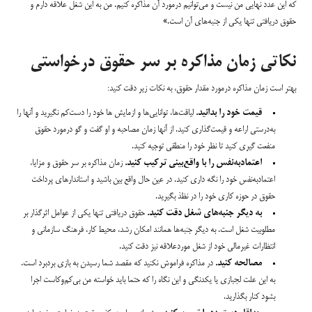
که این عدد نهایی من نیست و می‌توانیم درمورد آن مذاکره کنیم. من به این شغل علاقه دارم و
حقوق دریافتی تنها یکی از جنبه‌های آن است.»
نکاتی زمان مذاکره بر سر حقوق درخواستی
بهتر است زمان مذاکره درمورد مقدار حقوق، به نکات زیر دقت کنید:
قیمت خود را بدانید.
لیاقت‌ها، توانایی‌ها و ازمایش ها خود را دست‌کم نگیرید و آنها را
به‌درستی اراعه و قیمت‌گذاری کنید. از آنها زمان مصاحبه و او گفت و گو درمورد حقوق
منفعت گیری کنید تا نظر خود را منطقی توجیه کنید.
اعتمادبه‌نفس را با واقع‌بینی ترکیب کنید.
زمان مذاکره بر سر حقوق و مزایا،
اعتمادبه‌نفس خود را نگه داری کنید. در عین حال واقع بین باشید و استاندارهای پرداخت
حقوق در حوزه کاری خود را در نظذ بگیرید.
به دیگر جنبه‌های شغل دقت کنید.
حقوق دریافتی تنها یکی از عوامل اثرگذار بر
مطلوبیت شغل است. به دیگر جنبه‌ها همانند امکان رشد، محیط کار، فرهنگ سازمانی و
انتظارات غیرمالی خود از شغل موردعلاقه نیز دقت کنید.
مصالحه کنید.
در مذاکره فراموش نکنید که مقصد شما رسیدن به بازی بردبرد است.
به این علت لجبازی یا یکدنگی و این نگاه را که حتما باید خواسته من بی‌کم‌وکاست اجرا
بشود کنار بگذارید.