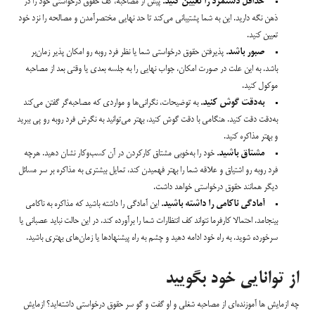
حداقل دستمزد را تعیین کنید.
پیش از مصاحبه، کف حقوق درخواستی خود را در
ذهن نگه دارید. این به شما پشتیبانی می‌‌کند تا حد نهایی مختصر‌آمدن و مصالحه را نزد خود
تعیین کنید.
صبور باشد.
پذیرفتن حقوق درخواستی شما یا نظر فرد روبه رو امکان پذیر زمان‌بر
باشد. به این علت در صورت امکان، جواب نهایی را به جلسه بعدی یا وقتی بعد از مصاحبه
موکول کنید.
به‌دقت گوش کنید.
به توضیحات، نگرانی‌ها و مواردی که مصاحبه‌گر گفتن می‌کند
به‌دقت دقت کنید. هنگامی با دقت گوش کنید، بهتر می‌توانید به نگرش فرد روبه رو پی ببرید
و بهتر مذاکره کنید.
مشتاق باشید.
خود را به‌خوبی مشتاق کارکردن در آن کسب‌وکار نشان دهید. هرچه
فرد روبه رو اشتیاق و علاقه شما را بهتر فهمیدن کند، تمایل بیشتری به مذاکره بر سر مسائل
دیگر همانند حقوق درخواستی خواهد داشت.
آمادگی ناکامی را داشته باشید.
این آمادگی را داشته باشید که مذاکره به ناکامی
بینجامد. احتمالا کارفرما نتواند کف انتظارات شما را برآورده کند. در این حالت نباید عصبانی یا
سرخورده شوید. به راه خود ادامه دهید و چشم به راه پیشنهادها یا زمان‌های بهتری باشید.
از توانایی خود بگویید
چه ازمایش ها آموزنده‌ای از مصاحبه شغلی و او گفت و گو سر حقوق درخواستی داشته‌اید؟ ازمایش