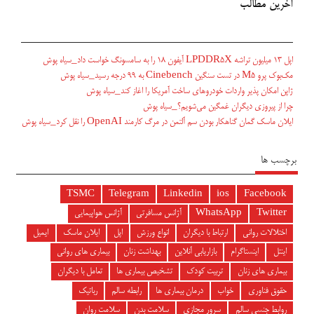
آخرین مطالب
اپل ۱۳ میلیون تراشه LPDDR5X آیفون ۱۸ را به سامسونگ خواست داد_سیاه پوش
مک‌بوک پرو M5 در تست سنگین Cinebench به ۹۹ درجه رسید_سیاه پوش
ژاپن امکان پذیر واردات خودروهای ساخت آمریکا را اغاز کند_سیاه پوش
چرا از پیروزی دیگران غمگین می‌شویم؟_سیاه پوش
ایلان ماسک گمان گناهکار بودن سم آلتمن در مرگ کارمند OpenAI را نقل کرد_سیاه پوش
برچسب ها
TSMC
Telegram
Linkedin
ios
Facebook
Twitter
WhatsApp
آژانس مسافرتی
آژانس هواپیمایی
اختلالات روانی
ارتباط با دیگران
انواع ورزش
اپل
ایلان ماسک
ایمیل
اینتل
اینستاگرام
بازاریابی آنلاین
بهداشت زنان
بیماری های روانی
بیماری های زنان
تربیت کودک
تشخیص بیماری ها
تعامل با دیگران
حقوق فناوری
خواب
درمان بیماری ها
رابطه سالم
رباتیک
روابط جنسی سالم
سرور مجازی
سلامت بدن
سلامت روان