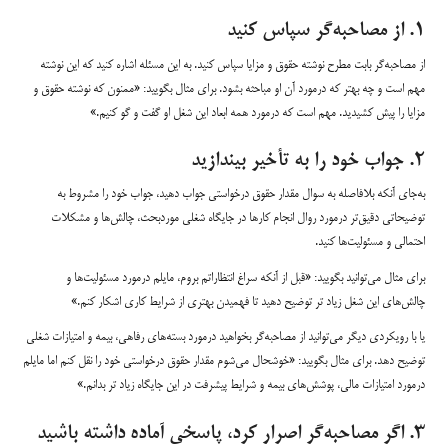
۱. از مصاحبه‌گر سپاس کنید
از مصاحبه‌گر بابت مطرح نوشته حقوق و مزایا سپاس کنید. به این مسئله اشاره کنید که این نوشته
مهم است و چه بهتر که درمورد آن او مباحثه بشود. برای مثال بگویید: «ممنون که نوشته حقوق و
مزایا را پیش کشیدید. مهم است که درمورد همه ابعاد این شغل او گفت و گو کنیم.»
۲. جواب خود را به تأخیر بیندازید
به‌جای آنکه بلافاصله به سوال مقدار حقوق درخواستی جواب دهید، جواب خود را مشروط به
توضیحاتی دقیق‌تر درمورد روال انجام کارها در جایگاه شغلی موردبحث، چالش‌ها و مشکلات
احتمالی و مسئولیت‌ها کنید.
برای مثال می‌توانید بگویید: «قبل از آنکه سراغ انتظاراتم بروم، مایلم درمورد مسئولیت‌ها و
چالش‌های این شغل زیاد تر توضیح دهید تا فهمیدن بهتری از شرایط کاری اشکار کنم.»
یا با رویکردی دیگر می‌توانید از مصاحبه‌گر بخواهید درمورد بسته‌های رفاهی، بیمه و امتیازات شغلی
توضیح دهد. برای مثال بگویید: «خوشحال می‌شوم مقدار حقوق درخواستی خود را نقل کنم اما مایلم
درمورد امتیازات مالی، پوشش‌های بیمه و شرایط پیشرفت در این جایگاه زیاد تر بدانم.»
۳. اگر مصاحبه‌گر اصرار کرد، پاسخی آماده داشته باشید