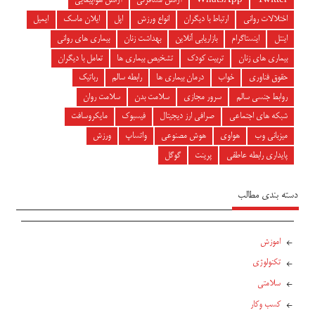
Twitter
WhatsApp
آژانس مسافرتی
آژانس هواپیمایی
اختلالات روانی
ارتباط با دیگران
انواع ورزش
اپل
ایلان ماسک
ایمیل
اینتل
اینستاگرام
بازاریابی آنلاین
بهداشت زنان
بیماری های روانی
بیماری های زنان
تربیت کودک
تشخیص بیماری ها
تعامل با دیگران
حقوق فناوری
خواب
درمان بیماری ها
رابطه سالم
رباتیک
روابط جنسی سالم
سرور مجازی
سلامت بدن
سلامت روان
شبکه های اجتماعی
صرافی ارز دیجیتال
فیسبوک
مایکروسافت
میزبانی وب
هواوی
هوش مصنوعی
واتساپ
ورزش
پایداری رابطه عاطفی
پرینت
گوگل
دسته بندی مطالب
اموزش
تکنولوژی
سلامتی
کسب وکار