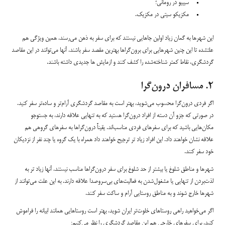
سیبیو در رومانی؛
مکزیکو سیتی در مکزیک.
این شهرها به گمان زیاد اولین جاهایی نیستند که برای سفر به ذهن می‌رسند. همین ویژگی هم
علتشده تا این چنین شهرهایی برای برون‌گراها بهترین مقصد سفر باشند. آنها می‌توانند در این مقاصد
گردشگری، نقاط کمتر شناخته‌شده را کشف کنند و ازمایش ها جدیدی داشته باشند.
۲. مسافران درون‌گرا
اگر فردی درون‌گرا محسوب می‌شوید، بهتر است به مقاصد گردشگری آرام‌تر و ساده‌تر سفر کنید.
در صورتی که جزو آن دسته از افراد درون‌گرا هستید که به تنهایی علاقه دارند، به جستوجو
مکان‌هایی باشید که برای سفرهای فردی مناسب‌اند. یقیناً درون‌گراها به سفرهای گروهی هم
علاقه نشان خواهند داد. این افراد زیاد تر ترجیح خواهند داد همراه با یک گروه یا چند نفر از نزدیکان
خود سفر کنند.
شهرها و مناطق شلوغ یا بیشتر از حد شلوغ برای سفر درون‌گراها مناسب نیستند. آنها زیاد تر به
لذت‌بردن از تنهایی یا مشغول‌شدن به فعالیت‌های بی‌سروصدا علاقه دارند. به این علت می‌توانند از
شهرها خارج شوند و به مناطق روستایی آرام و ساکت سفر کنند.
اگر می‌خواهید راهی روستاهای خلوت‌تر ایران شوید، بهتر است روستاهایی همانند ابیانه را فراموش
کنید. برای سفرهای خارجی هم این مقاصد گردشگری را نظر می‌کنیم: