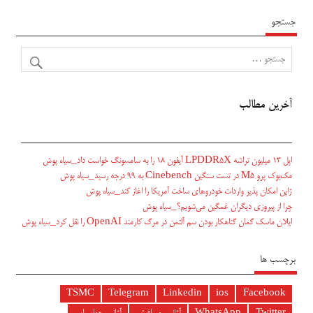
جستجو
آخرین مطالب
اپل ۱۳ میلیون تراشه LPDDR5X آیفون ۱۸ را به سامسونگ خواست داد_سیاه پوش
مک‌بوک پرو M5 در تست سنگین Cinebench به ۹۹ درجه رسید_سیاه پوش
ژاپن امکان پذیر واردات خودروهای ساخت آمریکا را اغاز کند_سیاه پوش
چرا از پیروزی دیگران غمگین می‌شویم؟_سیاه پوش
ایلان ماسک گمان گناهکار بودن سم آلتمن در مرگ کارمند OpenAI را نقل کرد_سیاه پوش
برچسب ها
TSMC
Telegram
Linkedin
ios
Facebook