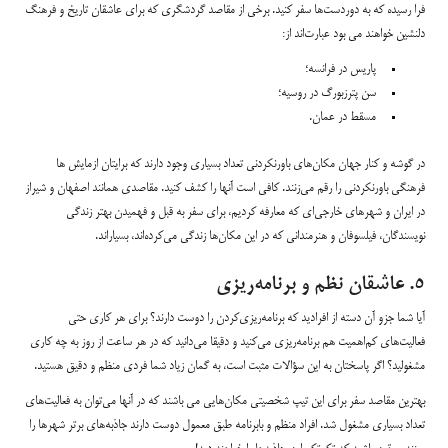
فرا رسیده که به دوردست‌ها سفر کنید. برخی از مقاصد گردشگری که برای عاشقان تاریخ و فرهنگ
دلنشین خواهند می بود عبارت‌اند از:
پاریس در فرانسه؛
سن پترزبورگ در روسیه؛
مسقط در عمان.
در گوشه و کنار جهان مکان‌های باورنکردنی تعداد بسیاری وجود دارند که برایتان ازمایش ها
فرهنگی باورنکردنی را رقم می‌زنند. کافی است آنها را کشف کنید. مقاصدی همانند اصفهان و شیراز
در ایران و شهرهای خارجی‌ای که معارفه کردیم، برای سفر به قبل و فهمیدن بهتر زندگی
نویسندگان، فیلسوفان و هنرمندانی که در این مکان‌ها زندگی می‌کرده‌اند، بسیار‌اند.
۵. عاشقان نظم و برنامه‌ریزی
آیا شما جزو آن دسته از افرادید که برنامه‌ریزی‌کردن را دوست دارند؟ برای هر کاری حتی
فعالیت‌های کم‌اهمیت هم برنامه‌ریزی می‌کنید و دقیقا می‌دانید که در هر ساعت از روز به چه کاری
مشغولید؟ اگر پاسختان به این سؤالات مثبت است، به گمان زیاد شما فردی منظم و دقیق هستید.
بهترین مقاصد سفر برای این تیپ شخصیتی مکان‌هایی می باشند که در آنها می‌توان به فعالیت‌های
تعداد بسیاری مشغول شد. افراد منظم و بابرنامه طبق معمول دوست دارند جاذبه‌های برتر شهرها را