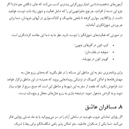
آزمون‌های شخصیت‌شناسی امتیاز برون‌گرایی بیشتری کسب می‌کنند که جای شگفتی هم ندارد! اگر
جزو این دسته از افرادید، هر نوع ماجراجویی‌ای را که شامل فعالیت و شوق زیاد باشد دوست خواهید
داشت. از پاراگلایدر سواری گرفته تا بانجی جامپینگ و کایاک‌سواری در آبهای خروشان، شما برای
هر ورزش شوق‌انگیزی آماده‌اید.
در صورتی که فعالیت‌های شوق‌انگیز را دوست دارید، نظر ما به شما این مقاصد گردشگری است:
کیپ تاون در آفریقای جنوبی؛
صوفیه در بلغارستان؛
کویینز تاون در نیوزیلند.
برای برنامه‌ریزی سفر به این مناطق این مسئله را در نظر بگیرید که به‌جای رزرو هتل، به
مهمان‌خانه‌ها و اماکن کمپینگ در نزدیکی رویدادهایی بروید که همیشه در این مناطق برگزار خواهد
شد. فراموش نکنید که مقصد از سفر به این شهرها و مناطق این است که صبح سریع از خواب بیدار
شوید و به گردش مشغول شوید، درنتیجه نیازی به رزرو هتل‌های مجلل و پنج‌ستاره نیست.
۸. مسافران عاشق
اگر رؤیای تماشای غروب خورشید در ساحلی آرام را در سر می‌پرورانید یا به ماه عسلی رؤیایی فکر
می‌کنید، شما یکی از مسافران عاشقید. سفر امکان پذیر راهی شگفت‌انگیز برای ربط با شریک