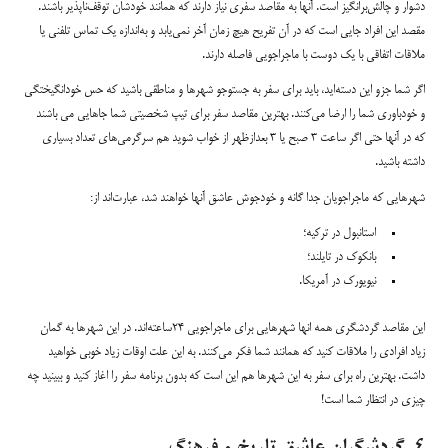
دشوار و چالش‌برانگیز است. آنها به مقاصد سفری نیاز دارند که همانند خودشان توقف‌ناپذیر باشند.
مقصد این افراد جایی است که در آن تفریح هیچ زمان آخر نمی‌یابد و به‌اندازه یک تماس تلفنی یا
ملاقات اتفاقی با یک دوست با ماجراجویی فاصله دارند.
اگر شما جزو این دسته‌اید، باید برای سفر به جستوجو شهرها و مناطقی باشید که حس خودانگیختگی
و خودباوری شما را ارضا می‌کنند. بهترین مقاصد سفر برای تیپ شخصیتی شما جاهایی می باشند
که در آنها حتی اگر ساعت ۳ صبح یا ۳ بعدازظهر از خواب شوید هم سرگرمی‌های تعداد بسیاری
داشته باشید.
شهرهایی که ماجراجویان جدا گانه و خودجوش عاشق آنها خواهند شد، عبارت‌اند از:
استانبول در ترکیه؛
بانکوک در تایلند؛
نیویورک در آمریکا.
این مقاصد گردشگری همه انها شهرهایی برای ماجراجویی ۲۴ساعته‌اند. در این شهرها به گمان
زیاد افرادی را ملاقات کنید که همانند شما فکر می‌کنند. به این علت اوقات زیاد خوبی خواهید
داشت. بهترین راه برای سفر به این شهرها هم این است که بدون برنامه سفر را اغاز کنید و ببینید چه
چیزی در انتظار شما است!