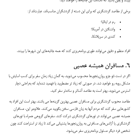
ببینند و یقین باشید که تک‌تک این جاذبه‌ها را خواهند دید!
برخی از مقاصد گردشگری که برای این دسته از گردشگران مناسب‌اند، عبارت‌اند از:
رم در ایتالیا؛
واشنگتن در آمریکا؛
کندی در سریلانکا.
افراد منظم و دقیق می‌توانند طوری برنامه‌ریزی کنند که همه جاذبه‌های این شهرها را ببینند.
۶. مسافران همیشه عصبی
اگر در تست نئو جزو روان‌رنجور‌ها محسوب می‌شوید، به گمان زیاد زمان سفر برای کسب اسایش با
مشکل روبه رو خواهید شد. در صورتی که زیاد تر مضطربید یا فهمید شده‌اید که به‌راحتی دچار
استرس می‌شوید، بهتر است به مقاصد آشناتر و ساده‌تر سفر کنید.
مقاصد محبوب گردشگری برای مسافران عصبی بهترین گزینه‌ها می باشند. بهتر است این افراد به
کشورهایی سفر کنند که مردم آنها به زبان فارسی سخن بگویید می‌کنند. علاوه‌بر این، مسافران
همیشه عصبی می‌توانند در تورهای گردشگری شرکت کنند. سفرهای گروهی همراه با تورهای
گردشگری یا آژانس‌های مسافرتی به روان‌رنجورها پشتیبانی می‌کند تا زیاد تر استراحت کنند چون
شخص فرد دیگر مسئول برنامه‌ریزی سفر می‌بشود.