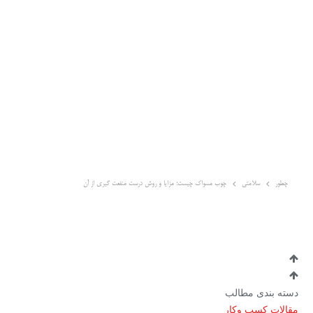
چطور
سلامتی
چوب مسواک چیست؛ مزایا و روش درست منفعت گیری از آن
دسته بندی مطالب
مقالات کسب وکار