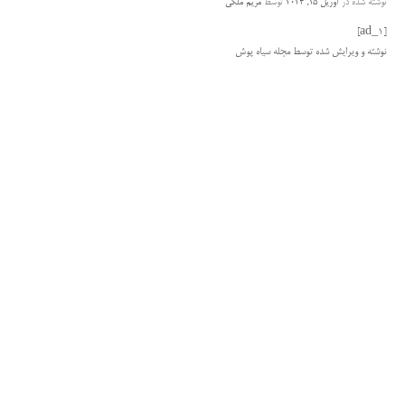
نوشته شده در
آوریل 15, 2024
توسط
مریم ملکی
[ad_1]
نوشته و ویرایش شده توسط مجله سیاه پوش