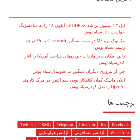
اپل ۱۳ میلیون تراشه LPDDR5X آیفون ۱۸ را به سامسونگ
خواست داد_سیاه پوش
مک‌بوک پرو M5 در تست سنگین Cinebench به ۹۹ درجه
رسید_سیاه پوش
ژاپن امکان پذیر واردات خودروهای ساخت آمریکا را اغاز
کند_سیاه پوش
چرا از پیروزی دیگران غمگین می‌شویم؟_سیاه پوش
ایلان ماسک گمان گناهکار بودن سم آلتمن در مرگ کارمند
OpenAI را نقل کرد_سیاه پوش
برچسب ها
Twitter
TSMC
Telegram
Linkedin
ios
Facebook
WhatsApp
آژانس مسافرتی
آژانس هواپیمایی