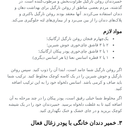
خمیردندان روغن نارگیل طراوت‌بخش و مرطوب‌کننده است. در
گذشته، مردم بعضی مناطق از روغن نارگیل برای بهداشت دهان و
دندان استفاده می‌کردند. آنها معتقد بودند روغن نارگیل باکتری‌ و
پلاک‌های دندان را از بین می‌برد و از بیماری‌های لثه جلوگیری می‌کند.
مواد لازم
یک‌چهارم فنجان روغن نارگیل ارگانیک؛
۲ تا ۳ قاشق چای‌خوری جوش شیرین؛
۱ یا ۲ قاشق چای‌خوری پودر پیکان ارگانیک؛
۱ یا ۲ قطره اسانس نعنا (یا هر اسانس دیگری).
اگر روغن نارگیل شما جامد است، ابتدا آن را ذوب کنید. سپس روغن
نارگیل و جوش شیرین را در یک کاسه کوچک مخلوط کنید. ترکیب شما
باید صاف و کرمی باشد. اسانس دلخواه خود را به این ترکیب اضافه
کنید.
اگر مخلوط شما خیلی رقیق است، پودر پیکان را در چند مرحله به آن
اضافه کنید تا به غلظت دلخواه برسید. خمیردندان خود را در یک شیشه
کوچک بریزید و در جای خشک و خنک نگهداری کنید.
۳. خمیر دندان خانگی با پودر زغال فعال