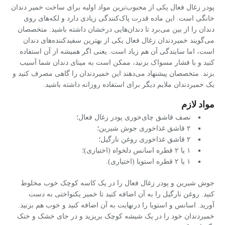
پودر زغال فعال یکی از محبوب‌ترین مواد اولیه برای ساخت خمیر دندان
خانگی است. این ماده قدرت پاک‌کنندگی زیادی دارد و لکه‌های روی
دندان را از بین می‌برد تا دندان‌هایی درخشان داشته باشید. متخصصان
می‌گویند خمیردندان زغال فعال یکی از بهترین سفیدکننده‌های دندان
است، اما سایندگی آن هم زیاد است. یعنی اگر همیشه از آن استفاده
کنید و با فشار مسواک بزنید، ممکن است به مینای دندان شما آسیب
بزند. متخصصان پیشنهاد می‌دهند این خمیردندان را گاهی مصرف کنید و
یک خمیردندان ملایم دیگر برای استفاده روزانه داشته باشید.
مواد لازم
نصف قاشق چای‌خوری پودر زغال فعال؛
۲ قاشق غذاخوری جوش شیرین؛
۲ قاشق غذاخوری روغن نارگیل؛
۱ یا ۲ قطره اسانس دلخواه (اختیاری)؛
۱ یا ۲ قطره استویا (اختیاری).
جوش شیرین و پودر زغال فعال را در یک کاسه کوچک خوب مخلوط
کنید. روغن نارگیل را به آن اضافه کنید تا خمیر یکنواختی به دست
آورید. اسانس و استویا را درنهایت به آن اضافه کنید و خوب هم بزنید.
خمیردندان خود را در یک شیشه کوچک بریزید و در جای خشک و خنک