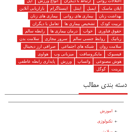
اختلالات روانی
ارتباط با دیگران
انواع ورزش
اپل
ایلان ماسک
ایمیل
اینتل
اینستاگرام
بازاریابی آنلاین
بهداشت زنان
بیماری های روانی
بیماری های زنان
تربیت کودک
تشخیص بیماری ها
تعامل با دیگران
حقوق فناوری
خواب
درمان بیماری ها
رابطه سالم
رباتیک
روابط جنسی سالم
سرور مجازی
سلامت بدن
سلامت روان
شبکه های اجتماعی
صرافی ارز دیجیتال
فیسبوک
مایکروسافت
میزبانی وب
هواوی
هوش مصنوعی
واتساپ
ورزش
پایداری رابطه عاطفی
پرینت
گوگل
دسته بندی مطالب
اموزش
تکنولوژی
سلامتی