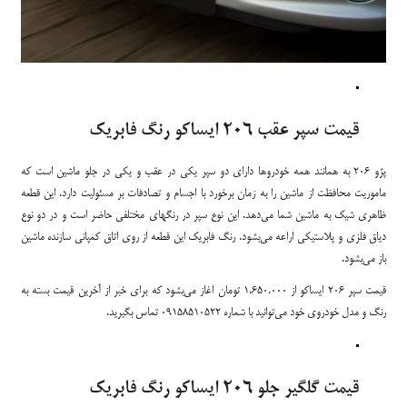
قیمت سپر عقب 206 ایساکو رنگ فابریک
پژو 206 به همانند همه خودروها دارای دو سپر یکی در عقب و یکی در جلو ماشین است که
ماموریت محافظت از ماشین را به زمان برخورد با اجسام و تصادفات بر مسئولیت دارد. این قطعه
ظاهری شیک به ماشین شما می‌دهد. این نوع سپر در رنگهای مختلفی حاضر است و در دو نوع
دیاق فلزی و پلاستیکی اراعه می‌بشود. رنگ فابریک این قطعه از روی اتاق کمپانی سازنده ماشین
باز می‌بشود.
قیمت سپر 206 ایساکو از 1.650.000 تومان اغاز می‌بشود که برای خبر از آخرین قیمت بسته به
رنگ و مدل خودروی خود می‌توانید با شماره 09158510522 تماس بگیرید.
قیمت گلگیر جلو 206 ایساکو رنگ فابریک