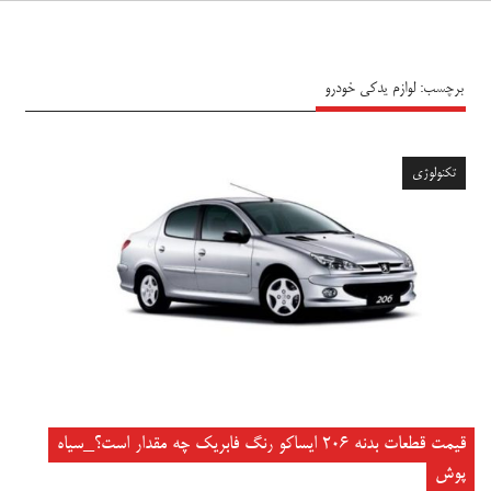
سیاه پوش
برچسب:
لوازم یدکی خودرو
تکنولوژی
قیمت قطعات بدنه 206 ایساکو رنگ فابریک چه مقدار است؟_سیاه
پوش