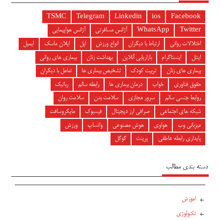
TSMC
Telegram
Linkedin
ios
Facebook
Twitter
WhatsApp
آژانس مسافرتی
آژانس هواپیمایی
اختلالات روانی
ارتباط با دیگران
انواع ورزش
اپل
ایلان ماسک
ایمیل
اینتل
اینستاگرام
بازاریابی آنلاین
بهداشت زنان
بیماری های روانی
بیماری های زنان
تربیت کودک
تشخیص بیماری ها
تعامل با دیگران
حقوق فناوری
خواب
درمان بیماری ها
رابطه سالم
رباتیک
روابط جنسی سالم
سرور مجازی
سلامت بدن
سلامت روان
شبکه های اجتماعی
صرافی ارز دیجیتال
فیسبوک
مایکروسافت
میزبانی وب
هواوی
هوش مصنوعی
واتساپ
ورزش
پایداری رابطه عاطفی
پرینت
گوگل
دسته بندی مطالب
اموزش
تکنولوژی