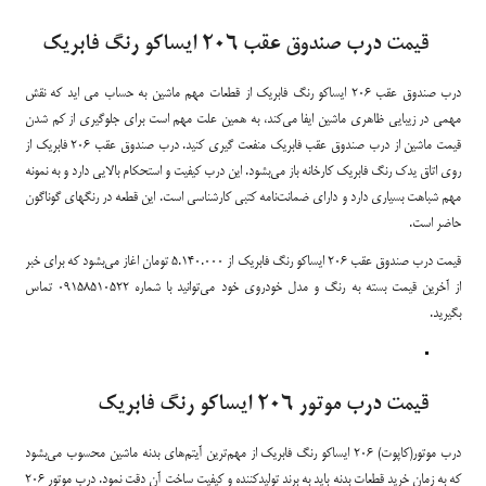
قیمت درب صندوق عقب 206 ایساکو رنگ فابریک
درب صندوق عقب 206 ایساکو رنگ فابریک از قطعات مهم ماشین به حساب می اید که نقش
مهمی در زیبایی ظاهری ماشین ایفا می‌کند، به همین علت مهم است برای جلوگیری از کم شدن
قیمت ماشین از درب صندوق عقب فابریک منفعت گیری کنید. درب صندوق عقب 206 فابریک از
روی اتاق یدک رنگ فابریک کارخانه باز می‌بشود. این درب کیفیت و استحکام بالایی دارد و به نمونه
مهم شباهت بسیاری دارد و دارای ضمانت‌نامه کتبی کارشناسی است. این قطعه در رنگهای گوناگون
حاضر است.
قیمت درب صندوق عقب 206 ایساکو رنگ فابریک از 5.140.000 تومان اغاز می‌بشود که برای خبر
از آخرین قیمت بسته به رنگ و مدل خودروی خود می‌توانید با شماره 09158510522 تماس
بگیرید.
قیمت درب موتور 206 ایساکو رنگ فابریک
درب موتور(کاپوت) 206 ایساکو رنگ فابریک از مهم‌ترین آیتم‌های بدنه ماشین محسوب می‌بشود
که به زمان خرید قطعات بدنه باید به برند تولیدکننده و کیفیت ساخت آن دقت نمود. درب موتور 206