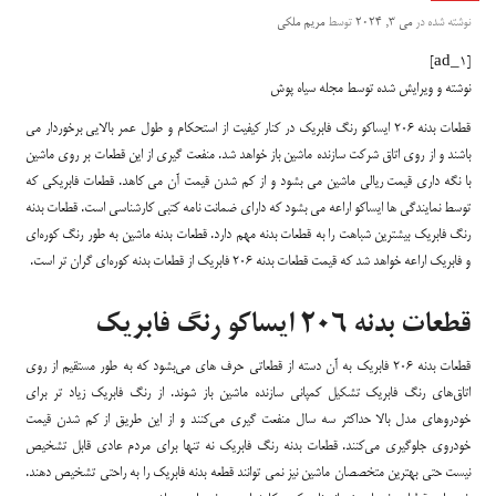
نوشته شده در
می 3, 2024
توسط
مریم ملکی
[ad_1]
نوشته و ویرایش شده توسط مجله سیاه پوش
قطعات بدنه 206 ایساکو رنگ فابریک در کنار کیفیت از استحکام و طول عمر بالایی برخوردار می
باشند و از روی اتاق شرکت سازنده ماشین باز خواهد شد. منفعت گیری از این قطعات بر روی ماشین
با نگه داری قیمت ریالی ماشین می بشود و از کم شدن قیمت آن می کاهد. قطعات فابریکی که
توسط نمایندگی ها ایساکو اراعه می بشود که دارای ضمانت نامه کتبی کارشناسی است. قطعات بدنه
رنگ فابریک بیشترین شباهت را به قطعات بدنه مهم دارد. قطعات بدنه ماشین به طور رنگ کوره‌ای
و فابریک اراعه خواهد شد که قیمت قطعات بدنه 206 فابریک از قطعات بدنه کوره‌ای گران تر است.
قطعات بدنه 206 ایساکو رنگ فابریک
قطعات بدنه 206 فابریک به آن دسته از قطعاتی حرف های می‌بشود که به طور مستقیم از روی
اتاق‌های رنگ فابریک تشکیل کمپانی سازنده ماشین باز شوند. از رنگ فابریک زیاد تر برای
خودروهای مدل بالا حداکثر سه سال منفعت گیری می‌کنند و از این طریق از کم شدن قیمت
خودروی جلوگیری می‌کنند. قطعات بدنه رنگ فابریک نه تنها برای مردم عادی قابل تشخیص
نیست حتی بهترین متخصصان ماشین نیز نمی توانند قطعه بدنه فابریک را به راحتی تشخیص دهند.