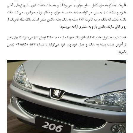
فابریک ایساکو به طور کامل سطح موتور را می‌پوشاند و به علت منفعت گیری از ورق‌های آهنی
مقاوم و باکیفیت از رسیدن هر گونه صدمه جدی به موتور و دیگر لوازم جلوگیری می‌کند. دقت
داشته باشید که رنگ درب کاپوت 206 بسته به رنگ بدنه ماشین متغیر است. رنگ بدنه فابریک از
روی اتاق سازنده ماشین باز و به مشتری اراعه می‌بشود.
قیمت درب صندوق عقب 206 ایساکو رنگ فابریک از 3.300.000 تومان اغاز می‌بشود که برای خبر
از آخرین قیمت بسته به رنگ و مدل خودروی خود می‌توانید با شماره 09158510522 تماس
بگیرید.