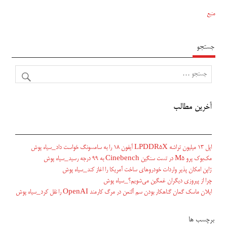
منبع
جستجو
آخرین مطالب
اپل ۱۳ میلیون تراشه LPDDR5X آیفون ۱۸ را به سامسونگ خواست داد_سیاه پوش
مک‌بوک پرو M5 در تست سنگین Cinebench به ۹۹ درجه رسید_سیاه پوش
ژاپن امکان پذیر واردات خودروهای ساخت آمریکا را اغاز کند_سیاه پوش
چرا از پیروزی دیگران غمگین می‌شویم؟_سیاه پوش
ایلان ماسک گمان گناهکار بودن سم آلتمن در مرگ کارمند OpenAI را نقل کرد_سیاه پوش
برچسب ها