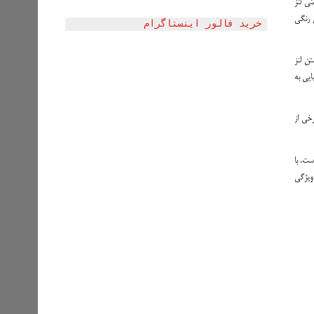
نی لنز
 رنگی
خرید فالور اینستاگرام
تن لنز
یی به
رخی از
ست. با
ی مناسب از دیگر ویژگی