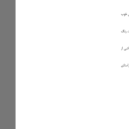
گی خوب
د، رنگ
اشی از
راستای