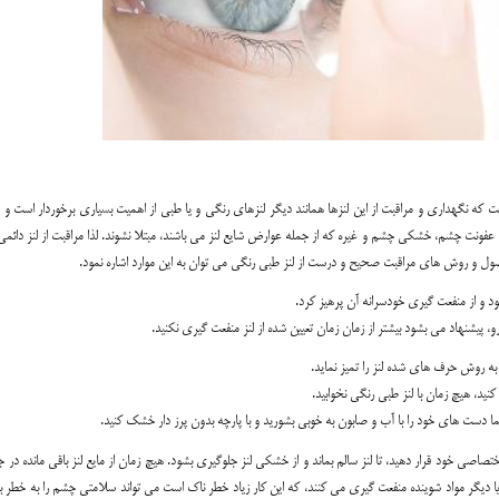
که نگهداری و مراقبت از این لنزها همانند دیگر لنزهای رنگی و یا طبی از اهمیت بسیاری برخوردار است و 
ند عفونت چشم، خشکی چشم و غیره که از جمله عوارض شایع لنز می باشند، مبتلا نشوند. لذا مراقبت از لنز دائم
ول و روش های مراقبت صحیح و درست از لنز طبی رنگی می توان به این موارد اشاره نمود.
و از منفعت گیری خودسرانه آن پرهیز کرد.
و، پیشنهاد می بشود بیشتر از زمان زمان تعیین شده از لنز منفعت گیری نکنید.
ا به روش حرف های شده لنز را تمیز نماید.
نید، هیچ زمان با لنز طبی رنگی نخوابید.
حتما دست های خود را با آب و صابون به خوبی بشورید و با پارچه بدون پرز دار خشک کنید.
صاصی خود قرار دهید، تا لنز سالم بماند و از خشکی لنز جلوگیری بشود. هیچ زمان از مایع لنز باقی مانده در ج
ا دیگر مواد شوینده منفعت گیری می کنند، که این کار زیاد خطر ناک است می تواند سلامتی چشم را به خطر بیا