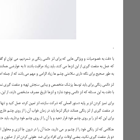
.
با دقت به خصوصیات و ویژگی هایی که برای لنز دائمی رنگی بر شمردیم، می توان او گفت 
که عمل به منفعت گیری از این لنزها می کنند، باید زیاد مراقبت باشند تا به عوارضی همان
به طور صحیح برای نگه داری سلامتی چشم ها زیاد الزامی و مهم می باشد که از جمله اص
لنز دائمی رنگی برای باید توسط پزشک متخصص و بینایی سنجش تهیه و منفعت گیری نمود 
با دقت به این مسئله که لنز دائمی وجود ندارد و لنزها تاریخ مصرف مشخصی دارند، از این ر
برای تمیز کردن لنز بر پایه دستور العملی که شرکت سازنده لنز تعیین کرده عمل کنید و تنه
در منفعت گیری از لنز رنگی همانند دیگر لنزها باید در زمان خواب آن را از روی چشم خارج ک
برای این که لنز را بر روی چشم خود قرار دهید و یا آن را از روی چشم خود بردارید، باید 
هنگامی که لنز رنگی خود را از چشم بر می دارید، حتما آن را در درون جا لنزی و محلول اخت
دو بار منفعت گیری نکنید. بعضی اوقات برای افراد برای ضد عفونی کردن لنز از صابون و ی