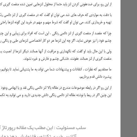
از این رو، برای ضدعفونی کردن لنز باید حتما از محلول لنزهایی تعیین شده منفعت گیری کن
با دقت به مواردی که حرف های شد می توان او گفت که در منفعت گیری از لنز دائمی رنگ
تهیه و خریداری کنند، می توان او گفت که شرط مهم و مهم در خرید این گونه لنزها راحتی است
چرا که مقصد از منفعت گیری از لنز دائمی رنگی ، این است که افراد برای زیبایی و این 
چشم خود را نیز عوض نماید. اگر چه این لنزها هر دو کار اختصاصی لنزهای طبی و رنگی ر
ولی با این حال باید او گفت که نگهداری و مراقبت از آنها همانند دیگر لنزها از اهمیت 
منفعت گیری از لنز همانند عفونت، خشکی چشم و خارش و غیره نشوند.
ما معتقدیم که نظرات ، انتقادات و پیشنهادات شما می تواند به ما پشتیبانی نماید تا بتوا
پیشبرد دانش قدم برداریم.
از این رو اگر در رابطه موضوعات مندرج در مقاله بالا لنز دائمی رنگی نقد و یا ابهامی وجود 
این چنین اگر در ربط با نوشته مقاله لنز دائمی رنگی دانش جدیدی دارید و می توانید به تک