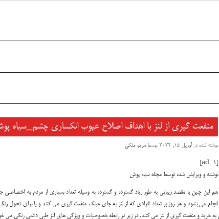
منفعت گیری از لنز با اهداف اصلاح عیوب انکساری چشم_سیاه پو
نوشته شده در
آوریل 15, 2024
توسط
مریم ملکی
[ad_1]
نوشته و ویرایش شده توسط مجله سیاه پوش
هم این چنین با مقصد زیبایی به طور زیاد گسترده و گسترده به وسیله تعداد بسیاری از مردم به اختصاصی ج
انجام می بشود و هر روز بر تعداد افرادی که از لنز به جای عینک منفعت گیری می کنند و یا برای تحول رن
ل به خرید و منفعت گیری از لنز می کنند. در زیر در رابطه خصوصیات و ویژگی های لنز طبی دائمی رنگی می خوا