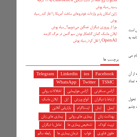
مک‌بوک پرو M5 در تست سنگین Cinebench به ۹۹ درجه
رسید_سیاه پوش
ژاپن امکان پذیر واردات خودروهای ساخت آمریکا را اغاز کند_سیاه
پوش
چرا از پیروزی دیگران غمگین می‌شویم؟_سیاه پوش
دی است
ایلان ماسک گمان گناهکار بودن سم آلتمن در مرگ کارمند
مه به
OpenAI را نقل کرد_سیاه پوش
ام می
برچسب ها
 از آن
Telegram
Linkedin
ios
Facebook
 تعداد
WhatsApp
Twitter
TSMC
آژانس مسافرتی
آژانس هواپیمایی
اختلالات روانی
ه تحول
ارتباط با دیگران
انواع ورزش
اپل
ایلان ماسک
ات چشم
ایمیل
اینتل
اینستاگرام
بازاریابی آنلاین
بهداشت زنان
بیماری های روانی
بیماری های زنان
تربیت کودک
تشخیص بیماری ها
تعامل با دیگران
حقوق فناوری
خواب
درمان بیماری ها
رابطه سالم