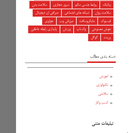
رباتیک
روابط جنسی سالم
سرور مجازی
سلامت بدن
سلامت روان
شبکه های اجتماعی
صرافی ارز دیجیتال
فیسبوک
مایکروسافت
میزبانی وب
هواوی
هوش مصنوعی
واتساپ
ورزش
پایداری رابطه عاطفی
پرینت
گوگل
دسته بندی مطالب
اموزش
تکنولوژی
سلامتی
کسب وکار
تبلیغات متنی