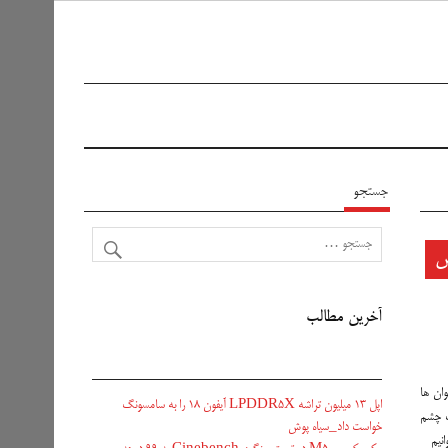
جستجو
ش
آخرین مطالب
وان ها
اپل ۱۳ میلیون تراشه LPDDR5X آیفون ۱۸ را به سامسونگ
گ چشم
خواست داد_سیاه پوش
نیم