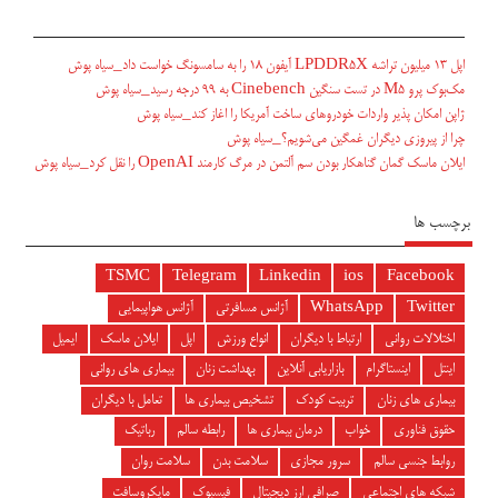
اپل ۱۳ میلیون تراشه LPDDR5X آیفون ۱۸ را به سامسونگ خواست داد_سیاه پوش
مک‌بوک پرو M5 در تست سنگین Cinebench به ۹۹ درجه رسید_سیاه پوش
ژاپن امکان پذیر واردات خودروهای ساخت آمریکا را اغاز کند_سیاه پوش
چرا از پیروزی دیگران غمگین می‌شویم؟_سیاه پوش
ایلان ماسک گمان گناهکار بودن سم آلتمن در مرگ کارمند OpenAI را نقل کرد_سیاه پوش
برچسب ها
TSMC
Telegram
Linkedin
ios
Facebook
Twitter
WhatsApp
آژانس مسافرتی
آژانس هواپیمایی
اختلالات روانی
ارتباط با دیگران
انواع ورزش
اپل
ایلان ماسک
ایمیل
اینتل
اینستاگرام
بازاریابی آنلاین
بهداشت زنان
بیماری های روانی
بیماری های زنان
تربیت کودک
تشخیص بیماری ها
تعامل با دیگران
حقوق فناوری
خواب
درمان بیماری ها
رابطه سالم
رباتیک
روابط جنسی سالم
سرور مجازی
سلامت بدن
سلامت روان
شبکه های اجتماعی
صرافی ارز دیجیتال
فیسبوک
مایکروسافت