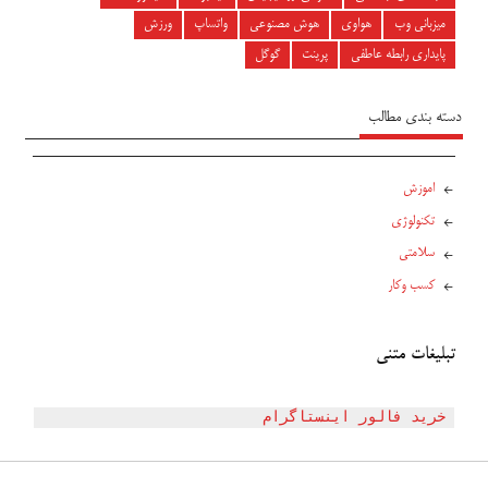
میزبانی وب
هواوی
هوش مصنوعی
واتساپ
ورزش
پایداری رابطه عاطفی
پرینت
گوگل
دسته بندی مطالب
اموزش
تکنولوژی
سلامتی
کسب وکار
تبلیغات متنی
خرید فالور اینستاگرام