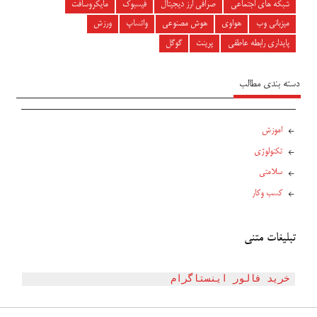
شبکه های اجتماعی
صرافی ارز دیجیتال
فیسبوک
مایکروسافت
میزبانی وب
هواوی
هوش مصنوعی
واتساپ
ورزش
پایداری رابطه عاطفی
پرینت
گوگل
دسته بندی مطالب
اموزش
تکنولوژی
سلامتی
کسب وکار
تبلیغات متنی
خرید فالور اینستاگرام