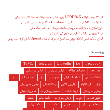
اپل ۱۳ میلیون تراشه LPDDR5X آیفون ۱۸ را به سامسونگ خواست داد_سیاه پوش
مک‌بوک پرو M5 در تست سنگین Cinebench به ۹۹ درجه رسید_سیاه پوش
ژاپن امکان پذیر واردات خودروهای ساخت آمریکا را اغاز کند_سیاه پوش
چرا از پیروزی دیگران غمگین می‌شویم؟_سیاه پوش
ایلان ماسک گمان گناهکار بودن سم آلتمن در مرگ کارمند OpenAI را نقل کرد_سیاه پوش
برچسب ها
TSMC
Telegram
Linkedin
ios
Facebook
Twitter
WhatsApp
آژانس مسافرتی
آژانس هواپیمایی
اختلالات روانی
ارتباط با دیگران
انواع ورزش
اپل
ایلان ماسک
ایمیل
اینتل
اینستاگرام
بازاریابی آنلاین
بهداشت زنان
بیماری های روانی
بیماری های زنان
تربیت کودک
تشخیص بیماری ها
تعامل با دیگران
حقوق فناوری
خواب
درمان بیماری ها
رابطه سالم
رباتیک
روابط جنسی سالم
سرور مجازی
سلامت بدن
سلامت روان