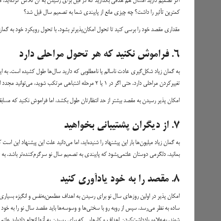
اگر تصمیم دارید امسال هم هدفی بگذارید که در قبل برای رسیدن به آن تلاش کرده‌اید، 
کمترین تأثیر را داشت؟ چه چیزی مانع از پایبندی شما به تصمیم سال قبل شد؟
مقداری مقصد خود را برسی کنید تا تحول امکان‌پذیرتر بشود. با تحول رویکرد خود به گمان
۶. فراموش نکنید که هر تحول مراحلی دارد
به گمان زیاد شکل‌گیری عادت ناسالم یا نامطلوبی که دارید سال‌ها طول کشیده است. به این
تغییرکردن مراحلی دارد. حتی اگر در ۱ یا ۲ مرحله اشتباهی مرتکب شوید، می‌توانید مجدد از نو اغاز کنید.
امکان پذیر رسیدن به مقصد بیشتر از حد انتظارتان طول بکشد، اما فراموش نکنید که مسابق
۷. از دیگران پشتیبانی بخواهید
به گمان زیاد میلیون‌ها بار این پیشنهاد را شنیده‌اید، اما می‌دانید علت این پیشنهاد این ا
بمانید. دلگرمی دوستان علتمی‌بشود که پایبندی به تصمیم سال نو سرگرم‌کننده‌تر باشد. ب
۸. مقصد را به خود یادآوری کنید
امکان پذیر در اولین روزهای سال نو برای رسیدن به اهداف مطمعن‌به‌نفس و انگیزه بسیاری د
ساده به نظر می‌رسد. سپس از روبه رو با سختی‌ها و وسوسه‌ها باید مقصد سال نو را به خود ی
شوند. به‌علاوه یادداشت‌کردن اهداف و کارهایی که برای رسیدن به آنها انجام داده‌اید علت