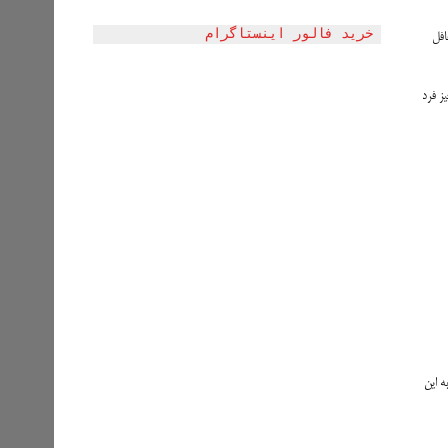
خرید فالور اینستاگرام
افل
 چیز فرد
ه این