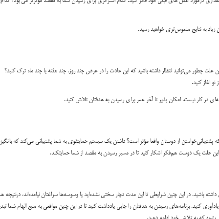
مقداری درمورد عمل های قبلی خود فکر کنید. کدام استراتژی برای رسیدن شما به مقصد مؤثرتر می بود؟ کدام
 زیاد به نتایج ملموس‌تری خواهید رسید.
 علت چطور می‌توانید انتظار داشته باشید که این عادت را در عرض چند روز، چند هفته یا چند ماه ترک کنید؟
ه‌ای در کار نیست. امکان پذیر تا آخر عمر برای رسیدن به هدفتان تلاش کنید.
ست که پشتیبانی‌خواستن از دوستان واقعا مؤثر است؟ داشتن یک سیستم حمایتقوی به شما پشتیبانی می‌کند که باانگیزه
ه این علت یک دوست هم‌فکر اشکار کنید تا در مسیر رسیدن به مقصد از شما حمایتکند.
اشته باشید. در این چنین شرایطی تا این مدت دچار سختی نشده‌اید یا وسوسه‌ها سراغتان نیامده‌اند، درنتیجه هم
ادآوری کنید. برنامه‌های رسیدن به هدفتان را جایی یادداشت کنید تا در این چنین مواقعی به منبع الهام شما تبد
می‌بشود که به تلاش خود ادامه دهید.