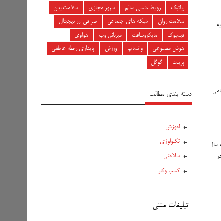
رباتیک
روابط جنسی سالم
سرور مجازی
سلامت بدن
سلامت روان
شبکه های اجتماعی
صرافی ارز دیجیتال
به
فیسبوک
مایکروسافت
میزبانی وب
هواوی
هوش مصنوعی
واتساپ
ورزش
پایداری رابطه عاطفی
پرینت
گوگل
 ناکامی
دسته بندی مطالب
اموزش
تکنولوژی
ت سال
سلامتی
در
کسب وکار
تبلیغات متنی