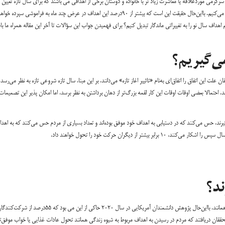
سرگرمی موردعلاقه یا معاشرت زیاد تر با خانواده و دوستان برخی از اهدافی می باشند که برای سال تازه تعیین
می‌کنیم. بااین‌حال حقیقت این است که بیشتر از ۹۰درصد این اهداف در عرض چند ماه به فراموشی سپرده 
م اهداف سال نو را به تغییراتی ماندگار تبدیل کنیم؟ برای فهمیدن جواب این سؤالات تا آخر این مقاله همراه ما با
ی‌گیریم؟
ت این اتفاق را اتفاق‌ای به‌نام «تاثییر اغاز تازه» می‌دانند. بر این مبنا، سال تازه شروعی تازه به نظر می‌رسد.
د. احتمالا بعضی اوقات اوقات این کار لقمه بزرگ‌تر از دهان برداشتن به نظر برسد، اما امکان پذیر این تصمیمات
 سال نو تصمیمات تازه می‌گیرند، حس می‌کنند که در دستیابی به اهداف خود موفق بوده‌اند و تعداد بسیاری از مردم حس می‌کنند که به اهد
 از دیگران حرکت خود را تحول خواهند داد.
ند؟
بر پایه زیاد تر نظرسنجی‌ها، اکثر مردم مدتی طویل به تصمیمات سال نوی خود پایبند نمی‌همانند. بااین‌حال پژوهش دانشمندان آمریکایی در سال ۲۰۲۰ حاکی از این می بو
د. این محققان دریافتند که مردم در رسیدن به اهداف مربوط به شیوه زندگی همانند تحول عادات غذایی یا خواب موفق‌تر