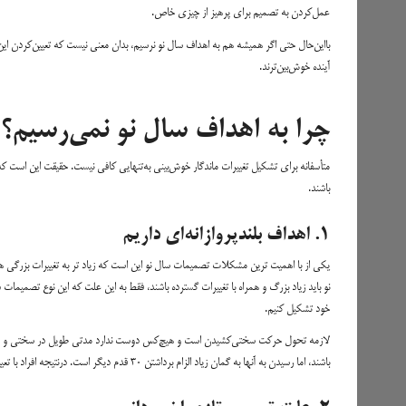
عمل‌کردن به تصمیم برای پرهیز از چیزی خاص.
بااین‌حال حتی اگر همیشه هم به اهداف سال نو نرسیم، بدان معنی نیست که تعیین‌کردن این
آینده خوش‌بین‌ترند.
چرا به اهداف سال نو نمی‌رسیم؟
باشند.
۱. اهداف بلندپروازانه‌ای داریم
یکی از با اهمیت ترین مشکلات تصمیمات سال نو این است که زیاد تر به تغییرات بزرگی ه
نو باید زیاد بزرگ و همراه با تغییرات گسترده باشند، فقط به این علت که این نوع تصمیمات د
خود تشکیل کنیم.
لازمه تحول حرکت سختی‌کشیدن است و هیچ‌کس دوست ندارد مدتی طویل در سختی و عذاب ب
باشند، اما رسیدن به آنها به گمان زیاد الزام برداشتن ۳۰ قدم دیگر است. درنتیجه افراد با تعیین‌نکردن اهداف کوچک‌تر و سریع تر اهداف بزرگ را دست‌نیافتنی می‌کنند.