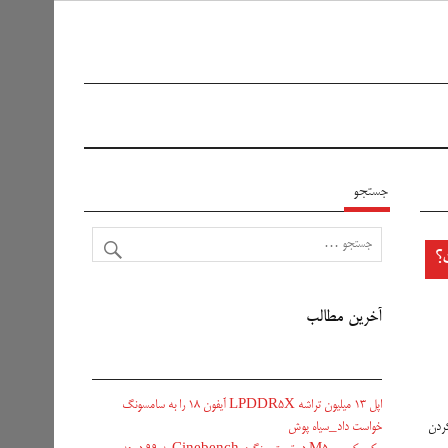
جستجو
؟
آخرین مطالب
اپل ۱۳ میلیون تراشه LPDDR5X آیفون ۱۸ را به سامسونگ
خواست داد_سیاه پوش
کردن