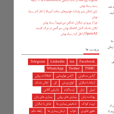
مک‌بوک پرو M5 در تست سنگین Cinebench به ۹۹ درجه
رسید_سیاه پوش
خواهد شد.
ژاپن امکان پذیر واردات خودروهای ساخت آمریکا را اغاز کند_سیاه
شید.
پوش
چرا از پیروزی دیگران غمگین می‌شویم؟_سیاه پوش
ایلان ماسک گمان گناهکار بودن سم آلتمن در مرگ کارمند
OpenAI را نقل کرد_سیاه پوش
 به
 زمان
برچسب ها
Telegram
Linkedin
ios
Facebook
اف
WhatsApp
Twitter
TSMC
آژانس مسافرتی
آژانس هواپیمایی
اختلالات روانی
ارتباط با دیگران
انواع ورزش
اپل
ایلان ماسک
ایمیل
اینتل
اینستاگرام
بازاریابی آنلاین
بهداشت زنان
بیماری های روانی
بیماری های زنان
تربیت کودک
تشخیص بیماری ها
تعامل با دیگران
د که ۵۵درصد از شرکت‌کنندگان در
حقوق فناوری
خواب
درمان بیماری ها
رابطه سالم
ند تا