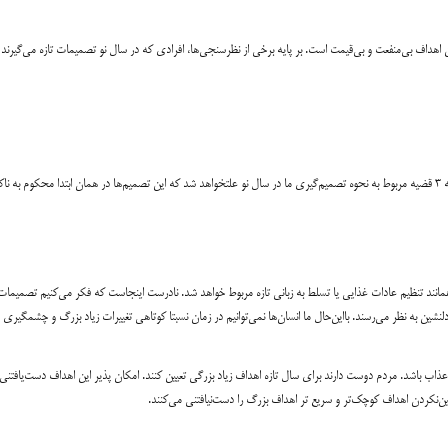
 اهداف بی‌منفعت و بی‌قیمت است. بر پایه برخی از نظرسنجی‌ها، افرادی که در سال نو تصمیمات تازه می‌گیرند 
متأسفانه برای تشکیل تغییرات ماندگار خوش‌بینی به‌تنهایی کافی نیست. حقیقت این است که ۳ قضیه مربوط به نحوه تصمیم‌گیری ما در سال نو علتخواهد شد که این تصمیم‌ها در همان ابتدا محکوم به
مانند تنظیم عادات غذایی یا تسلط به زبانی تازه مربوط خواهد شد. نادرست اینجاست که فکر می‌کنیم تصمیما
لنشین به نظر می‌رسند. بااین‌حال ما انسان‌ها نمی‌توانیم در زمان نسبتا کوتاهی تغییرات زیاد بزرگ و چشمگیری 
اشد. مردم دوست دارند برای سال تازه اهداف زیاد بزرگی تعیین کنند. امکان پذیر این اهداف دست‌یافتنی