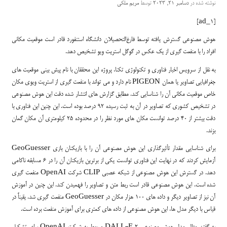
نوشته شده در
دسامبر 21, 2023
توسط
مریم ملکی
[ad_1]
هوش مصنوعی گسترش یافته توسط فارغ‌التحصیلان دانشگاه استنفورد قادر است موقعیت مکانی
افراد را با منفعت گیری از یک عکس در گوگل استریت ویو تشخیص دهد.
به نقل از سرویس اخبار فناوری و تکنولوژی تکنا، پروژه این محققان با نام پیش بینی موقعیت های
جغرافیایی تصاویر یا همان PIGEON نام دارد و می تواند با منفعت گیری از استریت ویوی مکان
خاص موقعیت مکانی آن را شناسایی کند. مطابق گزارش های انتشار شده دقت این هوش مصنوعی
در تشخیص کشوری که تصاویر در آن به ثبت رسیده ۹۲ درصد بوده است. این چنین این فناوری با
دقت بیشتر از ۴۰ درصد توانست مکان های مورد نظر را در محدوده ۲۵ کیلومتری آن مکان گمان
بزند.
برای شناسایی مقدار تأثیرگذاری این هوش مصنوعی آن را با بازیکنان بازی GeoGuesser
آزمایش کردند که در نهایت این فناوری توانست یکی از برترین بازیکنان آن را در ۶ مسابقه ناکامی
دهد. در گسترش این هوش مصنوعی از شبکه عصبی CLIP شرکت OpenAI منفعت گیری
شده است. این هوش مصنوعی قادر است ربط متن و تصاویر را فهمیدن کند‌. این چنین در آموزش
آن نیز از تصاویر دیگر و داده های ۱۰۰ هزار مکان در GeoGuesser منفعت گیری شد. یقیناً در
قیاس با دیگر مدل ها، این هوش مصنوعی از داده های کمتری برای آموزش منفعت برده است.