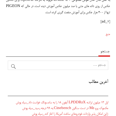
به گفتن مثال مدل هوش مصنوعی DALL-E 2 مربوط به شرکت OpenAI برای تشکیل
عکس از روی داده های متنی با صد میلیون عکس آموزش دیده است. در حالی که PIGEON
تنها از ۴۰۰ هزار عکس برای آموزش منفعت گیری کرده است.
[ad_2]
منبع
جستجو
آخرین مطالب
اپل ۱۳ میلیون تراشه LPDDR5X آیفون ۱۸ را به سامسونگ خواست داد_سیاه پوش
مک‌بوک پرو M5 در تست سنگین Cinebench به ۹۹ درجه رسید_سیاه پوش
ژاپن امکان پذیر واردات خودروهای ساخت آمریکا را اغاز کند_سیاه پوش