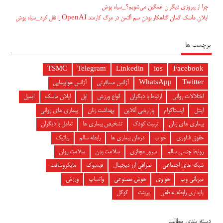
چرا از پیروزی دیگران غمگین می‌شویم؟_سیاه پوش
ایلان ماسک گمان گناهکار بودن سم آلتمن در مرگ کارمند OpenAI را نقل کرد_سیاه پوش
برچسب ها
TSMC
Telegram
Linkedin
ios
Facebook
Twitter
WhatsApp
آژانس مسافرتی
آژانس هواپیمایی
اختلالات روانی
ارتباط با دیگران
انواع ورزش
اپل
ایلان ماسک
ایمیل
اینتل
اینستاگرام
بازاریابی آنلاین
بهداشت زنان
بیماری های روانی
بیماری های زنان
تربیت کودک
تشخیص بیماری ها
تعامل با دیگران
حقوق فناوری
خواب
درمان بیماری ها
رابطه سالم
رباتیک
روابط جنسی سالم
سرور مجازی
سلامت بدن
سلامت روان
شبکه های اجتماعی
صرافی ارز دیجیتال
فیسبوک
مایکروسافت
میزبانی وب
هواوی
هوش مصنوعی
واتساپ
ورزش
پایداری رابطه عاطفی
پرینت
گوگل
دسته بندی مطالب