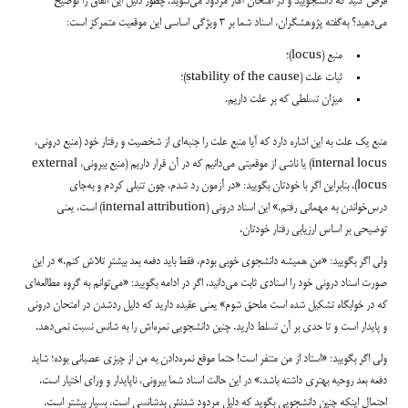
فرض کنید که دانشجویید و در امتحان آمار مردود می‌شوید. چطور دلیل این اتفاق را توضیح
می‌دهید؟ به‌گفته پژوهشگران، اسناد شما بر ۳ ویژگی اساسی این موقعیت متمرکز است:
منبع (locus)؛
ثبات علت (stability of the cause)؛
میزان تسلطی که بر علت داریم.
منبع یک علت به این اشاره دارد که آیا منبع علت را جنبه‌ای از شخصیت و رفتار خود (منبع درونی،
internal locus) یا ناشی از موقعیتی می‌دانیم که در آن قرار داریم (منبع بیرونی، external
locus). بنابراین اگر با خودتان بگویید: «در آزمون رد شدم، چون تنبلی کردم و به‌جای
درس‌خواندن به مهمانی رفتم.» این اسناد درونی (internal attribution) است، یعنی
توضیحی بر اساس ارزیابی رفتار خودتان.
ولی اگر بگویید: «من همیشه دانشجوی خوبی بودم، فقط باید دفعه بعد بیشتر تلاش کنم.» در این
صورت اسناد درونی خود را اسنادی ثابت می‌دانید. اگر در ادامه بگویید: «می‌توانم به گروه مطالعه‌ای
که در خوابگاه تشکیل شده است ملحق شوم» یعنی عقیده دارید که دلیل ردشدن در امتحان درونی
و پایدار است و تا حدی بر آن تسلط دارید. چنین دانشجویی نمره‌اش را به شانس نسبت نمی‌دهد.
ولی اگر بگویید: «استاد از من متنفر است! حتما موقع نمره‌دادن به من از چیزی عصبانی بوده؛ شاید
دفعه بعد روحیه بهتری داشته باشد.» در این حالت اسناد شما بیرونی، ناپایدار و ورای اختیار است.
احتمال اینکه چنین دانشجویی بگوید که دلیل مردود شدنش بدشانسی است، بسیار بیشتر است.