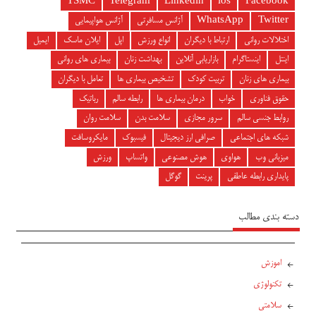
TSMC
Telegram
Linkedin
ios
Facebook
Twitter
WhatsApp
آژانس مسافرتی
آژانس هواپیمایی
اختلالات روانی
ارتباط با دیگران
انواع ورزش
اپل
ایلان ماسک
ایمیل
اینتل
اینستاگرام
بازاریابی آنلاین
بهداشت زنان
بیماری های روانی
بیماری های زنان
تربیت کودک
تشخیص بیماری ها
تعامل با دیگران
حقوق فناوری
خواب
درمان بیماری ها
رابطه سالم
رباتیک
روابط جنسی سالم
سرور مجازی
سلامت بدن
سلامت روان
شبکه های اجتماعی
صرافی ارز دیجیتال
فیسبوک
مایکروسافت
میزبانی وب
هواوی
هوش مصنوعی
واتساپ
ورزش
پایداری رابطه عاطفی
پرینت
گوگل
دسته بندی مطالب
اموزش
تکنولوژی
سلامتی