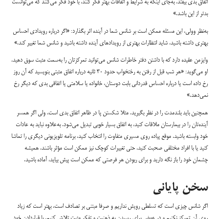
اتفاق بدی بیفتد، به‌جای اینکه به شرایط و اتفاقات بهتر فکر کنند، با خود فکر می‌کنند که می‌توانست
بدتر از این باشد.»
به‌نظر وولی، این مسئله ممکن است بر شانس شما در آینده اثر بگذارد: «اگر درباره رویدادی احساس
بهتری داشته باشید، شاید انتظارات بهتری از رویدادهای آینده داشته باشید و شانس شما تغییر کند.»
وایزمن عقیده دارد که با داشتن دفتر خاطرات شانس می‌توانید تمرکزتان را به‌سمت مثبت سوق دهید.
او می‌گوید: «هر شب قبل از رفتن به رختخواب حدود ۳۰ ثانیه درباره اتفاق مثبتی بنویسید که آن روز
رخ داده است یا درباره احساس قدردانی بابت دوستان، خانواده یا سلامتی یا اتفاقی بدی که دیگر رخ
نمی‌دهد.»
همچنین باید بلندمدت را در نظر بگیرید. مثلا شکستن پا در ظاهر اتفاق بدی است، ولی اگر همسر
آینده‌تان را در بیمارستان ملاقات کنید، به اتفاق بسیار خوبی تبدیل می‌شود. به‌علاوه نباید به عادات
خود وابسته باشید. موقع پیاده روی مسیری متفاوت را انتخاب کنید، برنامه تلویزیونی دیگری را تماشا
کنید یا با افراد مختلفی صحبت کنید. حتی تغییرات کوچک نیز ممکن است مؤثر باشند. همیشه
چشمان خود را باز نگه دارید و برای ربودن هر فرصتی که ممکن است پیش بیاید، آماده باشید.
سخن پایانی
اگر شانس چیزی است که تسلطی رویش نداریم و صرفا مبتنی بر تصادف است، بهتر است که زیاد
روی آن تمرکز نکنیم و در عوض برای رسیدن به ذهنیت و تفکر مثبت تلاش کنیم. با قراردادن خود