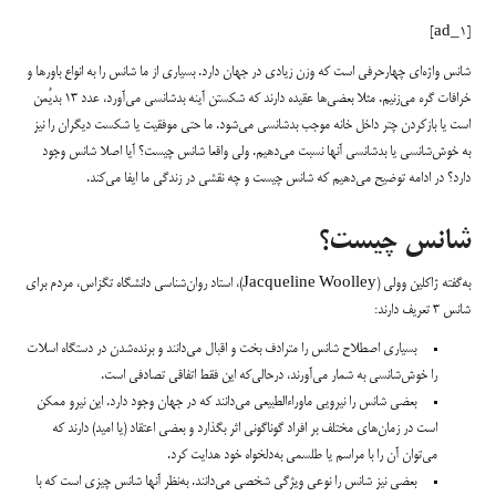
[ad_1]
شانس واژه‌ای چهارحرفی است که وزن زیادی در جهان دارد. بسیاری از ما شانس را به انواع باورها و
خرافات گره می‌زنیم. مثلا بعضی‌ها عقیده دارند که شکستن آینه بدشانسی می‌آورد، عدد ۱۳ بدیُمن
است یا بازکردن چتر داخل خانه موجب بدشانسی می‌شود. ما حتی موفقیت یا شکست دیگران را نیز
به خوش‌شانسی یا بدشانسی آنها نسبت می‌دهیم. ولی واقعا شانس چیست؟ آیا اصلا شانس وجود
دارد؟ در ادامه توضیح می‌دهیم که شانس چیست و چه نقشی در زندگی ما ایفا می‌کند.
شانس چیست؟
به‌گفته ژاکلین وولی (Jacqueline Woolley)، استاد روان‌شناسی دانشگاه تگزاس، مردم برای
شانس ۳ تعریف دارند:
بسیاری اصطلاح شانس را مترادف بخت و اقبال می‌دانند و برنده‌شدن در دستگاه اسلات
را خوش‌شانسی به شمار می‌آورند، درحالی‌که این فقط اتفاقی تصادفی است.
بعضی شانس را نیرویی ماوراءالطبیعی می‌دانند که در جهان وجود دارد. این نیرو ممکن
است در زمان‌های مختلف بر افراد گوناگونی اثر بگذارد و بعضی اعتقاد (یا امید) دارند که
می‌توان آن را با مراسم یا طلسمی به‌دلخواه خود هدایت کرد.
بعضی نیز شانس را نوعی ویژگی شخصی می‌دانند. به‌نظر آنها شانس چیزی است که با