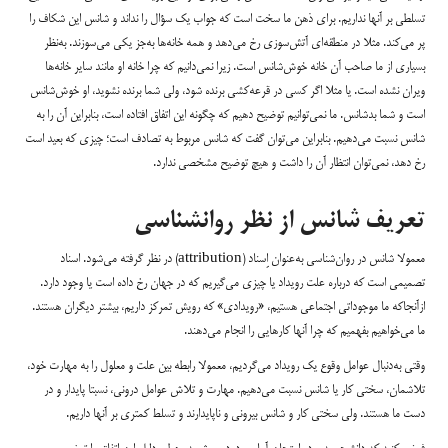
تسلطی بر آنها نداریم. برای ذهن ما سخت است که جواب یک سؤال را نداند و شانس این شکاف را
پر می‌کند. مثلا در منطقه‌ای آتش‌سوزی رخ می‌دهد و همه خانه‌ها به‌جز یکی می‌سوزند. به‌نظر
بسیاری از ما صاحب آن خانه خوش‌شانس است. زیرا نمی‌دانیم که چرا خانه او مانند سایر خانه‌ها
ویران نشده است. یا مثلا اگر کسی در قرعه‌کشی برنده شود، ولی شما برنده نشوید، او خوش‌شانس
است و شما بدشانس. ما نمی‌توانیم توضیح دهیم که چگونه این اتفاق افتاده است، بنابراین آن را به
شانس نسبت می‌دهیم. بنابراین می‌توان گفت که شانس مربوط به تصادف است؛ چیزی که بعید است
رخ دهد، نمی‌توان انتظار آن را داشت و هیچ توضیح مشخصی ندارد.
تعریف شانس از نظر روانشناسی
معمولا شانس در روان‌شناسی به‌عنوان اِسناد (attribution) در نظر گرفته می‌شود. اسناد
تصمیمی است که درباره علت رویداد یا چیزی می‌گیریم که در جهان رخ داده است یا وجود دارد.
ازآنجاکه ما موجوداتی اجتماعی هستیم، «رویدادی» که رویش تمرکز داریم، بیشتر دیگران هستند.
ما می‌خواهیم بفهمیم که چرا آنها کارهایی را انجام می‌دهند.
وقتی به‌دنبال عوامل وقوع یک رویداد می‌گردیم، معمولا رابطه بین علت و معلول را به مهارت خود،
تلاشمان، سختی کار یا شانس نسبت می‌دهیم. مهارت و تلاش عوامل درونی، نسبتا پایدار و در
دست ما هستند. ولی سختی کار و شانس بیرونی و ناپایدارند و تسلط کمتری بر آنها داریم.