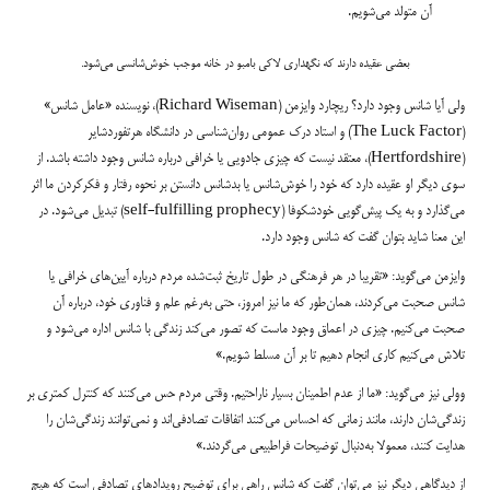
آن متولد می‌شویم.
بعضی عقیده دارند که نگهداری لاکی بامبو در خانه موجب خوش‌شانسی می‌شود.
ولی آیا شانس وجود دارد؟ ریچارد وایزمن (Richard Wiseman)، نویسنده «عامل شانس»
(The Luck Factor) و استاد درک عمومی روان‌شناسی در دانشگاه هرتفوردشایر
(Hertfordshire)، معتقد نیست که چیزی جادویی یا خرافی درباره شانس وجود داشته باشد. از
سوی دیگر او عقیده دارد که خود را خوش‌شانس یا بدشانس دانستن بر نحوه رفتار و فکرکردن ما اثر
می‌گذارد و به یک پیش‌گویی خودشکوفا (self-fulfilling prophecy) تبدیل می‌شود. در
این معنا شاید بتوان گفت که شانس وجود دارد.
وایزمن می‌گوید: «تقریبا در هر فرهنگی در طول تاریخ ثبت‌شده مردم درباره آیین‌های خرافی یا
شانس صحبت می‌کردند، همان‌طور که ما نیز امروز، حتی به‌رغم علم و فناوری خود، درباره آن
صحبت می‌کنیم. چیزی در اعماق وجود ماست که تصور می‌کند زندگی با شانس اداره می‌شود و
تلاش می‌کنیم کاری انجام دهیم تا بر آن مسلط شویم.»
وولی نیز می‌گوید: «ما از عدم اطمینان بسیار ناراحتیم. وقتی مردم حس می‌کنند که کنترل کمتری بر
زندگی‌شان دارند، مانند زمانی که احساس می‌کنند اتفاقات تصادفی‌اند و نمی‌توانند زندگی‌شان را
هدایت کنند، معمولا به‌دنبال توضیحات فراطبیعی می‌گردند.»
از دیدگاهی دیگر نیز می‌توان گفت که شانس راهی برای توضیح رویدادهای تصادفی است که هیچ