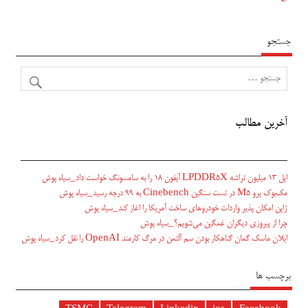
جستجو
آخرین مطالب
اپل ۱۳ میلیون تراشه LPDDR5X آیفون ۱۸ را به سامسونگ خواست داد_سیاه پوش
مک‌بوک پرو M5 در تست سنگین Cinebench به ۹۹ درجه رسید_سیاه پوش
ژاپن امکان پذیر واردات خودروهای ساخت آمریکا را اغاز کند_سیاه پوش
چرا از پیروزی دیگران غمگین می‌شویم؟_سیاه پوش
ایلان ماسک گمان گناهکار بودن سم آلتمن در مرگ کارمند OpenAI را نقل کرد_سیاه پوش
برچسب ها