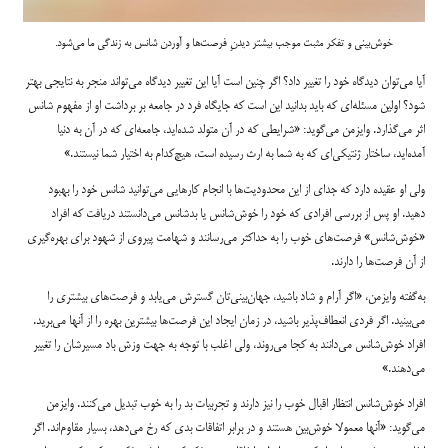
خوش‌بینی و تفکر مثبت موجب بیشتر دیدنِ فرصت‌ها و آوردن شانس به زندگی ما می‌شود.
آیا می‌توان دیدگاه خود را تغییر داد؟ اگر چنین است آیا این تغییر دیدگاه می‌تواند منجر به نتایجی بهتر
شود؟ اولین مسئله‌ای که باید بدانید این است که جایگاه فرد در جامعه بر برداشت او از مفهوم شانس
اثر می‌گذارد. وایزمن می‌گوید: «شرایطی که در آن متولد شده‌اید، جامعه‌ای که در آن به دنیا
آمده‌اید، ساختار ژنتیکی‌ای که به شما به ارث رسیده است، هیچ‌کدام به اختیار شما نیستند.»
ولی او عقیده دارد که جدای از این محدودیت‌ها با انجام کارهایی می‌توانید شانس خود را بهبود
دهید. او پس از بررسی افرادی که خود را خوش‌شانس یا بدشانس می‌دانستند دریافت که افراد
«خوش‌شانس» فرصت‌های خوب را به حداکثر می‌رسانند و شهامت پیروی از شهود برای بهر‌ه‌گیری
از آن فرصت‌ها را دارند.
به‌گفته وایزمن، «اگر آرام و شاد باشید، جهان‌بینی‌تان گسترش می‌یابد و فرصت‌های بیشتری را
می‌بینید. اگر فردی انعطاف‌پذیر باشید، در زمان ایجاد این فرصت‌ها بیشترین بهره را از آنها می‌برید.
افراد خوش‌شانس می‌دانند به کجا می‌روند، ولی اغلب با توجه به جهت وزش باد مسیرشان را تغییر
می‌دهند.»
افراد خوش‌شانس انتظار اقبال خوب را نیز دارند و تجربیات بد را به خوب تبدیل می‌کنند. وایزمن
می‌گوید: «آنها معمولا خوش‌بین هستند و در برابر اتفاقات بدی که رخ می‌دهد، بسیار مقاوم‌اند. اگر