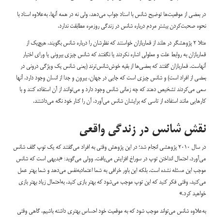
در بعضی از موقعیت‌ها توضیح شانس با اسناد جواب می‌دهد، ولی نه در همه آنها. به‌علاوه اسناد با
نحوه صحبت‌کردن بیشتر مردم درباره شانس در زندگی روزمره مطابقت ندارد.
مثلا ۲ پژوهشگر در هلند از قماربازان خواستند که نظرشان را درباره شانس بگویند. هیچ‌یک از
قماربازان به روابط علت و معلولی اشاره نکردند یا نگفتند که شانس چیزی بیرونی یا ورای اختیار
آنهاست. قماربازان گفتند که بعضی‌ها از بقیه خوش‌شانس‌ترند (یعنی شانس یک ویژگی درونی در
بعضی از افراد است) و شانس چیزی است که جایی در جهان، بیرون و جدا از انسان وجود دارد. آنها
سعی می‌کردند تشخیص دهند که چه زمانی شانس وجود دارد و می‌توانند از آن استفاده کنند و با
کارهایی مانند استفاده از تاسی که برایشان شانس می‌آورد، آن را کنار خود نگه می‌داشتند.
نقش شانس در زندگی واقعی
در سال ۲۰۱۰ پژوهشی انجام شد؛ در این پژوهش وقتی به افراد می‌گفتند که یک توپ گلف شانس
می‌آورد، احتمال انداختن توپ در سوراخ افزایش می‌یافت. وولی می‌گوید: «بدیهی است که شانس
موجب این مسئله نشده است. بلکه این باور خرافی به شما اعتمادبه‌نفس می‌دهد و شما بهتر عمل
می‌کنید. وقتی فکر کنید که این توپ موجب می‌شود که بهتر بازی کنید، به‌احتمال زیاد بهتر بازی
خواهید کرد.»
به‌علاوه شانس می‌تواند موجب شود که به موقعیت خود احساس بهتری داشته باشیم. گاهی وقتی