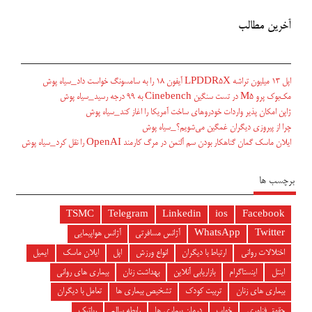
آخرین مطالب
اپل ۱۳ میلیون تراشه LPDDR5X آیفون ۱۸ را به سامسونگ خواست داد_سیاه پوش
مک‌بوک پرو M5 در تست سنگین Cinebench به ۹۹ درجه رسید_سیاه پوش
ژاپن امکان پذیر واردات خودروهای ساخت آمریکا را اغاز کند_سیاه پوش
چرا از پیروزی دیگران غمگین می‌شویم؟_سیاه پوش
ایلان ماسک گمان گناهکار بودن سم آلتمن در مرگ کارمند OpenAI را نقل کرد_سیاه پوش
برچسب ها
TSMC
Telegram
Linkedin
ios
Facebook
Twitter
WhatsApp
آژانس مسافرتی
آژانس هواپیمایی
اختلالات روانی
ارتباط با دیگران
انواع ورزش
اپل
ایلان ماسک
ایمیل
اینتل
اینستاگرام
بازاریابی آنلاین
بهداشت زنان
بیماری های روانی
بیماری های زنان
تربیت کودک
تشخیص بیماری ها
تعامل با دیگران
حقوق فناوری
خواب
درمان بیماری ها
رابطه سالم
رباتیک