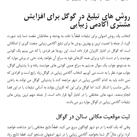
روش های تبلیغ در گوگل برای افزایش
مشتری آکادمی زیبایی
انتخاب یک روش اصولی برای تبلیغات قطعاً با دقت به بودجه و مخاطبان مقصد شما باید صورت
گیرد. از جمله با اهمیت ترین و بهترین روش ها برای تبلیغ آکادمی زیبایی منفعت گیری از امکاناتی
است که گوگل در اختیار کاربران قرار داده است. این روزها هر فردی را که می بینیم یک گوشی
هوشمند را در دست دارد و برای همه کارهای خود به سراغ آن خواهد رفت. حتی در برخی موارد که
به جستوجو جواب یک سوال هستیم به سراغ همین گوشی های هوشمند رفته و با پشتیبانی گوگل،
جواب مورد نظر را به دست می آوریم. انتخاب آکادمی زیبایی در گوگل زیاد رایج است و افرادی که
نمی دانند باید به کدام آکادمی زیبایی در شهر مراجعه کنند با پشتیبانی گوگل می توانند به راحتی
سالنی مناسب را اشکار کنند؛ اما گوگل برای این که کاربران بتوانند به آسانی تبلیغات را در این فضا
انجام بدهند، شیوه های مختلفی را در اختیار آنها قرار داده است. از جمله مهم ترین روش های
تبلیغات آکادمی زیبایی در گوگل موارد زیر می باشند:
ثبت موقعیت مکانی سالن در گوگل
وقتی که یک کلمه را در دو شهر گوناگون سرچ می کنید، قطعاً نتایج مختلفی را نیز مشاهده خواهید
کرد؛ برای مثالً اگر شما بخواهید آکادمی زیبایی را در شهر اصفهان جستجو کنید، قطعا نتایج زیاد