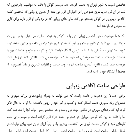
مختلفی نسبت به شهر تهران به دست خواهد آمد. سیستم گوگل با دقت به موقعیت جغرافیایی که
شما در آن قرار دارید نتایج متنوعی را در اختیارتان قرار می دهد؛ از همین رو وقتی که شخصی کلمه
آکادمی زیبایی را در گوگل جستجو می کند سالن های زیبایی که در نزدیکی او قرار دارند برای کاربر
به نمایش در خواهند آمد.
اگر شما موقعیت مکان آکادمی زیبایی تان را در گوگل به ثبت برسانید، می توانید بدون این که
هزینه ای را بپردازید در نتایج جستجوی این کلمه در شهر خود چندین دفعه و چندین دفعه دیده
شوید. مشتریان به آسانی به شما دسترسی اشکار خواهند کرد و اگر به جستوجو خدمات ابرو یا
خدمات مژه باشند با دقت به موقعیتی که دارید به شما مراجعه می کنند. تلاش کنید در زمان ثبت
موقعیت حتما شماره تلفن، آدرس، ساعت کاری، وب سایت و نظرات کاربران و یقیناً تصاویری از
محیط آرایشگاه خود را ثبت کنید.
طراحی سایت آکادمی زیبایی
برخی احتمالا این ذهنیت را داشته باشند که می توانند به وسیله بیلبوردهای بزرگ شهری به
مشتریان زیاد بسیاری دست اشکار کنند و کسب و کار خود را رونق بخشند؛ اما آیا تا به حال فکر
کرده اید که بردهای شهری در مکانی ثابت می باشند و هر شخصی نمی تواند آنها را مشاهده کند.
اما با دقت به این که گوشی موبایل در دسترس همه افراد قرار گرفته است و مردم برای همه
کارهای خود از گوگل منفعت گیری می کنند بعد بهترین راه و یقیناً ارزان ترین شیوه برای تبلیغات در
گوگل طراحی سایت است. گرچه طراحی سایت آکادمی زیبایی کار آسانی نیست اما قطعا می تواند