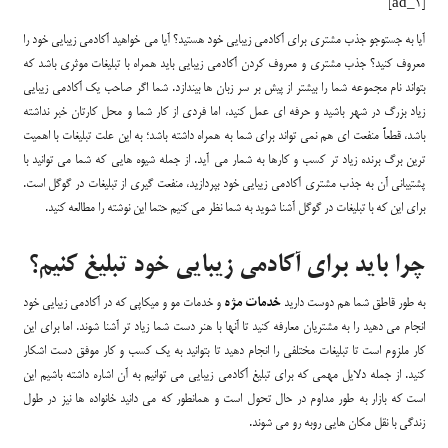
[ad_1]
آیا به جستوجو جذب مشتری برای آکادمی زیبایی خود هستید؟ آیا می خواهید آکادمی زیبایی خود را
معروف کنید؟ جذب مشتری و معروف کردن آکادمی زیبایی باید همراه با تبلیغات موثری باشد که
بتواند نام مجموعه شما را بیشتر از پیش بر سر زبان ها بیندازد. شما اگر صاحب یک آکادمی زیبایی
زیاد بزرگ در شهر باشید و حرفه ای عمل کنید، اما فردی از کار شما و محل کارتان خبر نداشته
باشد، قطعاً منفعت ای هم نمی تواند برای شما به همراه داشته باشد؛ به این علت تبلیغات با اهمیت
ترین برگ برنده زیاد تر کسب و کارها به شمار می آید. از جمله شیوه هایی که شما می توانید با
پشتیبانی آن به جذب مشتری آکادمی زیبایی خود بپردازید، منفعت گیری از تبلیغات در گوگل است.
برای این که با تبلیغات در گوگل آشنا شوید به شما نظر می کنیم حتما این نوشته را مطالعه کنید.
چرا باید برای آکادمی زیبایی خود تبلیغ کنیم؟
به طور قاطق شما هم دوست دارید
خدمات مژه
و خدمات مو و میکاپی که در آکادمی زیبایی خود
انجام می دهید را به مشتریان معارفه کنید تا آنها با هنر دست شما زیاد تر آشنا شوند. اما برای این
کار ملزوم است تا تبلیغات مختلفی را انجام دهید تا بتوانید به یک کسب و کار موفق دست اشکار
کنید. از جمله دلایل مهمی که برای تبلیغ آکادمی زیبایی می توانیم به آن اشاره داشته باشیم این
است که بازار به طور مداوم در حال تحول است و همانطور که می دانید خانواده ها نیز در طول
زندگی با نقل مکان هایی روبه رو می شوند.