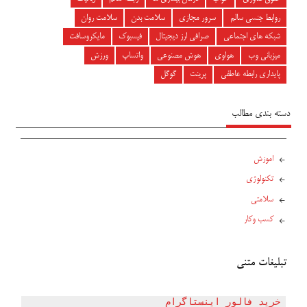
روابط جنسی سالم
سرور مجازی
سلامت بدن
سلامت روان
شبکه های اجتماعی
صرافی ارز دیجیتال
فیسبوک
مایکروسافت
میزبانی وب
هواوی
هوش مصنوعی
واتساپ
ورزش
پایداری رابطه عاطفی
پرینت
گوگل
دسته بندی مطالب
اموزش
تکنولوژی
سلامتی
کسب وکار
تبلیغات متنی
خرید فالور اینستاگرام