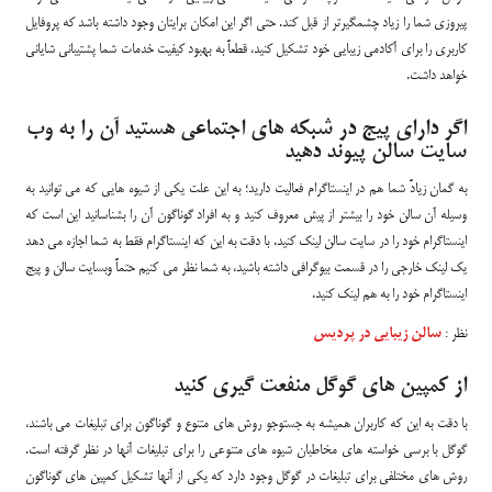
پیروزی شما را زیاد چشمگیرتر از قبل کند. حتی اگر این امکان برایتان وجود داشته باشد که پروفایل
کاربری را برای آکادمی زیبایی خود تشکیل کنید، قطعاً به بهبود کیفیت خدمات شما پشتیبانی شایانی
خواهد داشت.
اگر دارای پیج در شبکه های اجتماعی هستید آن را به وب
سایت سالن پیوند دهید
به گمان زیادً شما هم در اینستاگرام فعالیت دارید؛ به این علت یکی از شیوه هایی که می توانید به
وسیله آن سالن خود را بیشتر از پیش معروف کنید و به افراد گوناگون آن را بشناسانید این است که
اینستاگرام خود را در سایت سالن لینک کنید. با دقت به این که اینستاگرام فقط به شما اجازه می دهد
یک لینک خارجی را در قسمت بیوگرافی داشته باشید، به شما نظر می کنیم حتماً وبسایت سالن و پیج
اینستاگرام خود را به هم لینک کنید.
نظر :
سالن زیبایی در پردیس
از کمپین های گوگل منفعت گیری کنید
با دقت به این که کاربران همیشه به جستوجو روش های متنوع و گوناگون برای تبلیغات می باشند،
گوگل با برسی خواسته های مخاطبان شیوه های متنوعی را برای تبلیغات آنها در نظر گرفته است.
روش های مختلفی برای تبلیغات در گوگل وجود دارد که یکی از آنها تشکیل کمپین های گوناگون