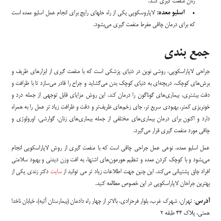
زنان منفعت گیری کنند.
اسلیو معده:
لاپاروسکوپی یکی از راه حلهای رایج برای انجام عمل اسلیو معده است
که برای درمان چاقی مفرط منفعت گیری می‌بشود.
جمع بندی
جراحی لاپاراسکوپی، روشی نوین در دنیای پزشکی است که با منفعت گیری از ابزارهای ظریف و
برش‌های کوچک، دریچه‌ای به دنیای کوچک بدن می‌گشاید و جراح را قادر می‌سازد تا با ظرافت و
دقت بیشتری، بیماری‌های گوناگون را درمان کند. این روش مزایای قابل توجهی از جمله درد و
خونریزی کمتر، بهبودی سریع تر، جای زخم‌های ظریف‌تر و دقت و ظرافت زیاد تر عمل را به همراه
دارد و اکنون برای درمان بیماری‌های مختلفی از جمله بیماری‌های زنان، گوارشی، اورولوژی و
چاقی مورد منفعت گیری قرار می‌گیرد.
عمل اسلیو معده، نوعی عمل جراحی چاقی است که با منفعت گیری از روش لاپاراسکوپی انجام
می‌بشود و با کوچک کردن معده و تنظیم هورمون‌های اشتها، به افت وزن دیدنی و بهبود سلامتی
افراد چاق پشتیبانی می‌کند. این چنین جهت اطلاعات زیاد تر می توانید از
سایت
دکتر زندی یکی از
بهترین جراحان لاپاراسکوپی در این خصوص مطالعه کنید.
آدرس
: تهران، شهرک غرب، بلوار فرحزادی، بالاتر از چهار راه دادمان (بیمارستان آتیه)، خیابان ناخدا
همتی، پلاک 44 طبقه 2