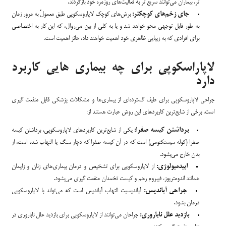
تر، بیماران می‌توانند سریع تر به فعالیت‌های روزمره خود بازگردند.
جای زخم‌های کوچکتر:
برش‌های کوچک لاپاروسکوپی طبق معمولً به مرور زمان
به طور قابل توجهی محو خواهد شد و یا به کلی از بین می‌روال، که این کار به اختصاصی
برای افرادی که به زیبایی ظاهری خود اهمیت خواهند داد، حائز اهمیت است.
لاپاراسکوپی برای چه بیماری هایی کاربرد
دارد
جراحی لاپاروسکوپی برای طیف گسترده‌ای از بیماری‌ها و مشکلات پزشکی قابل منفعت گیری
است. برخی از شایع‌ترین کاربردهای این روش عبارت هستند از:
برداشتن کیسه صفرا:
یکی از شایع‌ترین کاربردهای لاپاروسکوپی، برداشتن کیسه
صفرا (کوله سیستکتومی) است که در آن کیسه صفرا که دچار سنگ یا التهاب شده است، از
بدن خارج می‌بشود.
اپیدمیولوژی:
از لاپاروسکوپی برای تشخیص و درمان بیماری‌های زنان و زایمان
همانند اندومتریوز، فیبروم رحم و کیست تخمدان منفعت گیری می‌بشود.
جراحی آپاندیس:
آپاندیسیت التهاب آپاندیس است که می‌تواند با لاپاروسکوپی
درمان بشود.
بازدید علل ناباروری:
جراحان می‌توانند از لاپاروسکوپی برای بازدید علل ناباروری در