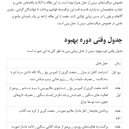
خصوص مراقبت‌های سپس از عمل همراه بوده است. در این مقاله، با اتکا به یافته‌های علمی و
تجارب متخصصان، به بازدید قدم به قدم این مراقبت‌ها خواهیم پرداخت تا خوانندگان گرامی، سفری
آگاهانه و یقین را در مسیر زیبایی توانایی کنند. مقصد از این مقاله، اراعه ی یک راهنمای جامع و
علمی در خصوص مراقبت‌های سپس از عمل بینی است.
جدول وقتی دوره بهبود
جدول وقتی دوره بهبود سپس از عمل زیبایی بینی به طور کلی به این صورت است:
زمان
عمل های
روز اول
استراحت کامل در منزل _ منفعت گیری از کمپرس یخ _ بالا نگه داشتن سر با دو یا
سه بالشت _ مصرف مایعات زیاد _ رژیم غذایی نرم و میکس شده
هفته
ادامه منفعت گیری از کمپرس یخ _ شستشوی ملایم بینی با سرم شستشو _ پرهیز از
اول
فعالیت های سنگین _ خم نشدن و بلند نکردن اجسام سنگین _ مصرف داروهای
تجویز شده توسط جراح
هفته
برداشتن بخیه‌ها_ اغاز ماساژ ملایم صورت_ منفعت گیری از کرم ضد آفتاب
دوم
هفته
برگشت به فعالیت‌های روزمره_ پرهیز از عینک آفتابی سنگین_ ادامه ماساژ صورت