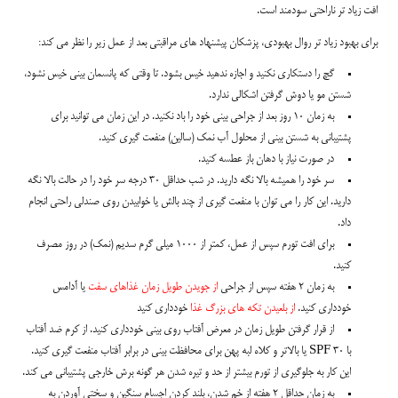
افت زیاد تر ناراحتی سودمند است.
برای بهبود زیاد تر روال بهبودی، پزشکان پیشنهاد های مراقبتی بعد از عمل زیر را نظر می کند:
گچ را دستکاری نکنید و اجازه ندهید خیس بشود. تا وقتی که پانسمان بینی خیس نشود،
شستن مو یا دوش گرفتن اشکالی ندارد.
به زمان 10 روز بعد از جراحی بینی خود را باد نکنید. در این زمان می توانید برای
پشتیبانی به شستن بینی از محلول آب نمک (سالین) منفعت گیری کنید.
در صورت نیاز با دهان باز عطسه کنید.
سر خود را همیشه بالا نگه دارید. در شب حداقل 30 درجه سر خود را در حالت بالا نگه
دارید. این کار را می توان با منفعت گیری از چند بالش یا خوابیدن روی صندلی راحتی انجام
داد.
برای افت تورم سپس از عمل، کمتر از 1000 میلی گرم سدیم (نمک) در روز مصرف
کنید.
به زمان 2 هفته سپس از جراحی
از جویدن طویل زمان غذاهای سفت
یا آدامس
خودداری کنید.
از بلعیدن تکه های بزرگ غذا
خودداری کنید
از قرار گرفتن طویل زمان در معرض آفتاب روی بینی خودداری کنید. از کرم ضد آفتاب
با SPF 30 یا بالاتر و کلاه لبه پهن برای محافظت بینی در برابر آفتاب منفعت گیری کنید.
این کار به جلوگیری از تورم بیشتر از حد و تیره شدن هر گونه برش خارجی پشتیبانی می کند.
به زمان حداقل 2 هفته از خم شدن، بلند کردن اجسام سنگین و سختی آوردن به