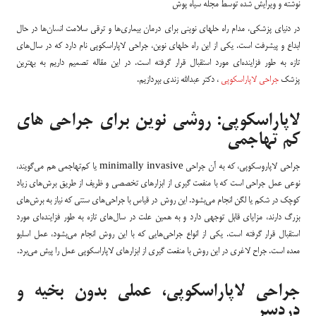
نوشته و ویرایش شده توسط مجله سیاه پوش
در دنیای پزشکی، مدام راه حلهای نوینی برای درمان بیماری‌ها و ترقی سلامت انسان‌ها در حال
ابداع و پیشرفت است. یکی از این راه حلهای نوین، جراحی لاپاراسکوپی نام دارد که در سال‌های
تازه به طور فزاینده‌ای مورد استقبال قرار گرفته است. در این مقاله تصمیم داریم به بهترین
پزشک
جراحی لاپاراسکوپی
، دکتر عبدالله زندی بپردازیم.
لاپاراسکوپی: روشی نوین برای جراحی های
کم تهاجمی
جراحی لاپاروسکوپی، که به آن جراحی minimally invasive یا کم‌تهاجمی هم می‌گویند،
نوعی عمل جراحی است که با منفعت گیری از ابزارهای تخصصی و ظریف از طریق برش‌های زیاد
کوچک در شکم یا لگن انجام می‌بشود. این روش در قیاس با جراحی‌های سنتی که نیاز به برش‌های
بزرگ دارند، مزایای قابل توجهی دارد و به همین علت در سال‌های تازه به طور فزاینده‌ای مورد
استقبال قرار گرفته است. یکی از انواع جراحی‌هایی که با این روش انجام می‌بشود، عمل اسلیو
معده
است. جراح لاغری در
این روش با منفعت گیری از ابزارهای لاپاراسکوپی عمل را پیش می‌برد.
جراحی لاپاراسکوپی، عملی بدون بخیه و
دردسر