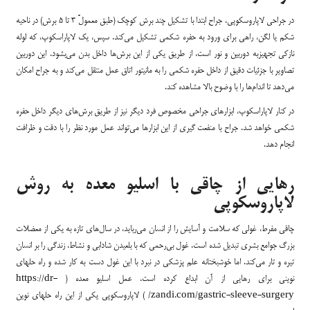
در جراحی لاپاروسکوپی، جراح ابتدا با تشکیل چند برش کوچک (طبق معمولً 3 تا 5 برش) در ناحیه
شکم یا لگن، راهی برای ورود به حفره شکمی تشکیل می‌کند. سپس، یک لاپاراسکوپ، که لوله
نازکی تجهیزبه دوربین و نور است، از طریق یکی از این برش‌ها داخل بدن می‌بشود. این دوربین
تصاویر با جزئیات دقیق از داخل حفره شکمی را به مانیتور اتاق عمل منتقل می‌کند و به جراح امکان
می‌دهد تا اندام‌ها را با وضوح بالا مشاهده کند.
در کنار لاپاراسکوپ، ابزارهای جراحی مخصوص فرد دیگر نیز از طریق برش‌های دیگر داخل حفره
شکمی خواهد شد. جراح با منفعت گیری از این ابزارها می‌تواند عمل مورد نظر را با دقت و ظرافت
انجام دهد.
رهایی از چاقی با اسلیو معده به روش
لاپاروسکوپی
چاقی مفرط، غولی که سلامت و آسایش را از انسان می‌رباید، در سال‌های تازه به یکی از معضلات
بزرگ جوامع بشری تبدیل شده است. غول بی‌رحمی که با بلعیدن شادابی و نشاط، زندگی را بر انسان
تیره و تار می‌کند. اما خوشبختانه علم پزشکی در نبرد با این غول دست به کار شده و راه حلهای
نوینی برای رهایی از آن ابداع کرده است. عمل اسلیو معده ( https://dr-
zandi.com/gastric-sleeve-surgery/ ) لاپاروسکوپی یکی از این راه حلهای نوین