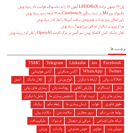
اپل ۱۳ میلیون تراشه LPDDR5X آیفون ۱۸ را به سامسونگ خواست داد_سیاه پوش
مک‌بوک پرو M5 در تست سنگین Cinebench به ۹۹ درجه رسید_سیاه پوش
ژاپن امکان پذیر واردات خودروهای ساخت آمریکا را اغاز کند_سیاه پوش
چرا از پیروزی دیگران غمگین می‌شویم؟_سیاه پوش
ایلان ماسک گمان گناهکار بودن سم آلتمن در مرگ کارمند OpenAI را نقل کرد_سیاه پوش
برچسب ها
TSMC
Telegram
Linkedin
ios
Facebook
Twitter
WhatsApp
آژانس مسافرتی
آژانس هواپیمایی
اختلالات روانی
ارتباط با دیگران
انواع ورزش
اپل
ایلان ماسک
ایمیل
اینتل
اینستاگرام
بازاریابی آنلاین
بهداشت زنان
بیماری های روانی
بیماری های زنان
تربیت کودک
تشخیص بیماری ها
تعامل با دیگران
حقوق فناوری
خواب
درمان بیماری ها
رابطه سالم
رباتیک
روابط جنسی سالم
سرور مجازی
سلامت بدن
سلامت روان
شبکه های اجتماعی
صرافی ارز دیجیتال
فیسبوک
مایکروسافت
میزبانی وب
هواوی
هوش مصنوعی
واتساپ
ورزش