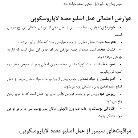
مرور زمان به طور قابل توجهی محو خواهد شد.
عوارض احتمالی عمل اسلیو معده لاپاروسکوپی
خونریزی:
خونریزی میانه یا سپس از عمل یکی از عوارض احتمالی این نوع جراحی
است.
عفونت:
عفونت محل عمل نیز از جمله عوارضی است که امکان پذیر رخ دهد.
نشت معده:
نشت معده از جمله عوارض نادر اما جدی این عمل است که نیاز به
جراحی مجدد دارد.
سوء تغذیه:
به علت کوچک شدن معده، بیماران امکان پذیر در معرض خطر سوء
تغذیه قرار بگیرند.
افتویتامین و مواد معدنی:
جذب برخی از ویتامین‌ها و مواد معدنی سپس از عمل
اسلیو معده امکان پذیر با مشکل روبه رو بشود.
ریزش مو:
ریزش مو از جمله عوارض جانبی شایع این عمل است که به مرور زمان
رفع می‌بشود.
افتادگی پوست:
به علت افت وزن ناگهانی، امکان پذیر پوست بدن در برخی نواحی
دچار افتادگی بشود.
مراقبت‌های سپس از عمل اسلیو معده لاپاروسکوپی: