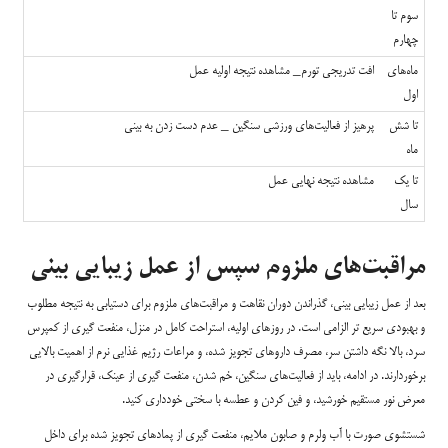
سوم تا
چهارم
ماه‌های
افت تدریجی تورم_ مشاهده نتیجه اولیه عمل
اول
تا شش
پرهیز از فعالیت‌های ورزشی سنگین _ عدم دست زدن به بینی
ماه
تا یک
مشاهده نتیجه نهایی عمل
سال
مراقبت‌های ملزوم سپس از عمل زیبایی بینی
بعد از عمل زیبایی بینی، گذراندن دوران نقاهت و مراقبت‌های ملزوم برای دستیابی به نتیجه مطلوب
و بهبودی سریع تر الزامی است. در روزهای اولیه، استراحت کامل در منزل، منفعت گیری از کمپرس
سرد، بالا نگه داشتن سر، مصرف داروهای تجویز شده، و مراعات رژیم غذایی نرم از اهمیت بالایی
برخوردارند. در ادامه، باید از فعالیت‌های سنگین، خم شدن، منفعت گیری از عینک، قرارگیری در
معرض نور مستقیم خورشید، و فین کردن و عطسه با سختی خودداری کنید.
شستشوی صورت با آب ولرم و صابون ملایم، منفعت گیری از پمادهای تجویز شده برای داخل