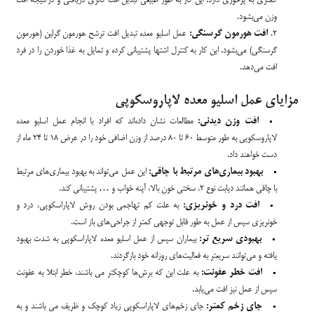
کمتری به پرخوری دارد. این کار به طور طبیعی تبدیل افت کالری دریافتی و در نتیجه افت
وزن می‌بشود.
افت هورمون گرسنگی:
عمل اسلیو معده تبدیل افت ترشح هورمون گرلین (هورمون
گرسنگی) می‌بشود. این کار به کنترل اشتها پشتیبانی کرده و تمایل به غذا خوردن را در فرد
افت می‌دهد.
مزایای عمل اسلیو معده لاپاروسکوپی
افت وزن دیدنی:
مطالعات نشان داده‌اند که افراد با انجام عمل اسلیو معده
لاپاروسکوپی به طور متوسط 60 تا 80 درصد از وزن اضافی خود را در عرض 18 تا 24 ماه از
دست خواهند داد.
بهبود بیماری‌های مرتبط با چاقی:
این عمل می‌تواند به بهبود بیماری‌های مرتبط
با چاقی همانند دیابت نوع 2، سختی خون بالا، آپنه خواب و … پشتیبانی کند.
افت درد و خونریزی:
به علت کم تهاجمی بودن روش لاپاراسکوپی، درد و
خونریزی سپس از عمل به طور قابل توجهی کمتر از جراحی‌های باز است.
بهبودی سریع تر:
بیماران سپس از عمل اسلیو معده لاپاراسکوپی به شدت بهبود
یافته و می‌توانند سریعتر به فعالیت‌های روزانه خود بازگردند.
افت خطر عفونت:
به علت این که برش‌ها کوچکتر می باشند، خطر ابتلا به عفونت
سپس از عمل نیز افت می‌یابد.
جای زخم کمتر:
جای زخم‌های لاپاراسکوپی زیاد کوچک و ظریف می باشند و به