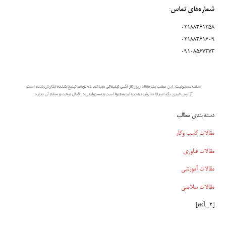
شماره‌های تماس
:
02188361258
02188361609
09108567373
دسته بندی مطالب
مقالات کسب وکار
مقالات فناوری
مقالات آموزشی
مقالات سلامتی
[ad_2]