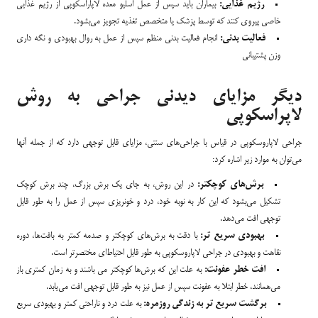
رژیم غذایی:
بیماران باید سپس از عمل اسلیو معده لاپاراسکوپی از رژیم غذایی
خاصی پیروی کنند که توسط پزشک یا متخصص تغذیه تجویز می‌بشود.
فعالیت بدنی:
انجام فعالیت بدنی منظم سپس از عمل به روال بهبودی و نگه داری
وزن پشتیبانی
دیگر مزایای دیدنی جراحی به روش
لاپراسکوپی
جراحی لاپاروسکوپی در قیاس با جراحی‌های سنتی، مزایای قابل توجهی دارد که از جمله آنها
می‌توان به موارد زیر اشاره کرد:
برش‌های کوچکتر:
در این روش، به جای یک برش بزرگ، چند برش کوچک
تشکیل می‌بشود که این کار به نوبه خود، درد و خونریزی سپس از عمل را به طور قابل
توجهی افت می‌دهد.
بهبودی سریع تر:
با دقت به برش‌های کوچکتر و صدمه کمتر به بافت‌ها، دوره
نقاهت و بهبودی در جراحی لاپاروسکوپی به طور قابل احتیاط‌ای مختصر‌تر است.
افت خطر عفونت:
به علت این که برش‌ها کوچکتر می باشند و به زمان کمتری باز
می‌همانند، خطر ابتلا به عفونت سپس از عمل نیز به طور قابل توجهی افت می‌یابد.
برگشت سریع تر به زندگی روزمره:
به علت درد و ناراحتی کمتر و بهبودی سریع