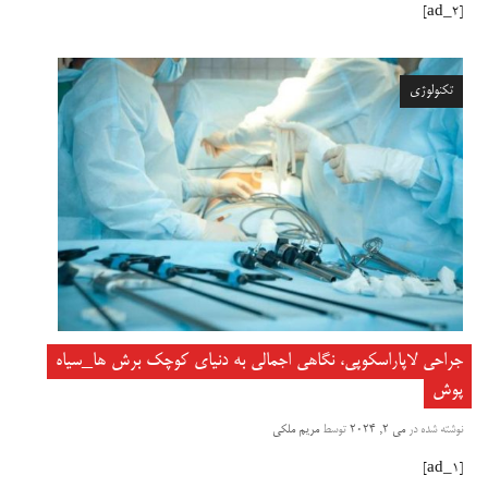
[ad_2]
تکنولوژی
جراحی لاپاراسکوپی، نگاهی اجمالی به دنیای کوچک برش ها_سیاه
پوش
نوشته شده در
می 2, 2024
توسط
مریم ملکی
[ad_1]