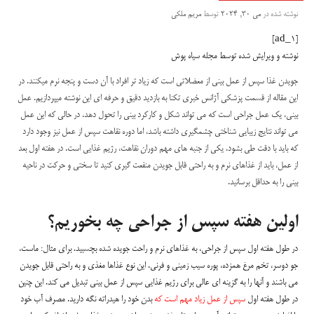
نوشته شده در
می 30, 2024
توسط
مریم ملکی
[ad_1]
نوشته و ویرایش شده توسط مجله سیاه پوش
جویدن غذا سپس از عمل بینی از معضلاتی است که زیاد تر افراد با آن دست و پنجه نرم میکنند. در
این مقاله از قسمت پزشکی آژانس خبری تکنا به بازدید دقیق و حرفه ای این نوشته میپردازیم. عمل
بینی، یک عمل جراحی است که می تواند شکل و کارکرد بینی را تحول دهد. در حالی که این عمل
می تواند نتایج زیبایی شناختی چشمگیری داشته باشد، اما دوره نقاهت سپس از عمل نیز وجود دارد
که باید با دقت طی بشود. یکی از جنبه های مهم دوران نقاهت، رژیم غذایی است. در هفته اول بعد
از عمل، باید از غذاهای نرم و به راحتی قابل جویدن منفعت گیری کنید تا سختی و حرکت در ناحیه
بینی را به حداقل برسانید.
اولین هفته سپس از جراحی چه بخوریم؟
در طول هفته اول سپس از جراحی، به غذاهای نرم و راحت جویده شده بچسبید. برای مثال: ماست،
جو دوسر، تخم مرغ همزده، پوره سیب زمینی و فرنی. این نوع غذاها مغذی و به راحتی قابل جویدن
می باشند و آنها را به گزینه ای عالی برای رژیم غذایی سپس از عمل بینی تبدیل می کند. این چنین
در طول هفته اول
سپس از عمل زیاد مهم است که
بدن خود را هیدراته نگه دارید. مصرف آب خود