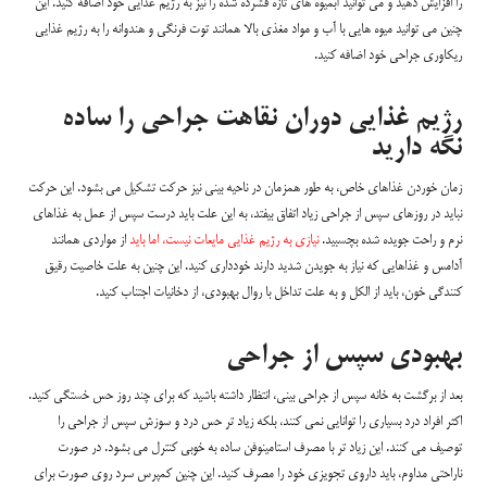
را افزایش دهید و می توانید آبمیوه های تازه فشرده شده را نیز به رژیم غذایی خود اضافه کنید. این
چنین می توانید میوه هایی با آب و مواد مغذی بالا همانند توت فرنگی و هندوانه را به رژیم غذایی
ریکاوری جراحی خود اضافه کنید.
رژیم غذایی دوران نقاهت جراحی را ساده
نگه دارید
زمان خوردن غذاهای خاص، به طور همزمان در ناحیه بینی نیز حرکت تشکیل می بشود. این حرکت
نباید در روزهای سپس از جراحی زیاد اتفاق بیفتد، به این علت باید درست سپس از عمل به غذاهای
نرم و راحت جویده شده بچسبید.
نیازی به رژیم غذایی مایعات نیست، اما باید
از مواردی همانند
آدامس و غذاهایی که نیاز به جویدن شدید دارند خودداری کنید. این چنین به علت خاصیت رقیق
کنندگی خون، باید از الکل و به علت تداخل با روال بهبودی، از دخانیات اجتناب کنید.
بهبودی سپس از جراحی
بعد از برگشت به خانه سپس از جراحی بینی، انتظار داشته باشید که برای چند روز حس خستگی کنید.
اکثر افراد درد بسیاری را توانایی نمی کنند، بلکه زیاد تر حس درد و سوزش سپس از جراحی را
توصیف می کنند. این زیاد تر با مصرف استامینوفن ساده به خوبی کنترل می بشود. در صورت
ناراحتی مداوم، باید داروی تجویزی خود را مصرف کنید. این چنین کمپرس سرد روی صورت برای