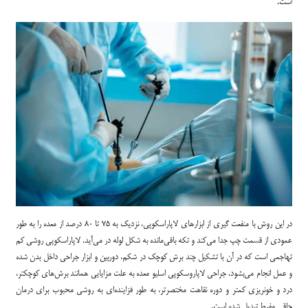
است.
در این روش با منفعت گیری از ابزارهای لاپاراسکوپی، نزدیک به 75 تا 80 درصد از معده را به طور
عمودی از قسمت چپ جدا می‌کند و تکه باقی‌مانده به شکل لوله در می‌آید. لاپاراسکوپی روشی کم
تهاجمی است که در آن با تشکیل چند برش کوچک در شکم، دوربین و ابزار جراحی داخل بدن شده
و عمل انجام می‌بشود. جراحی لاپاروسکوپی اسلیو معده به علت مزایایی همانند برش‌های کوچکتر،
درد و خونریزی کمتر و دوره نقاهت مختصر‌تر، به طور فزاینده‌ای به روشی محبوب برای درمان
چاقی مفرط تبدیل شده است.