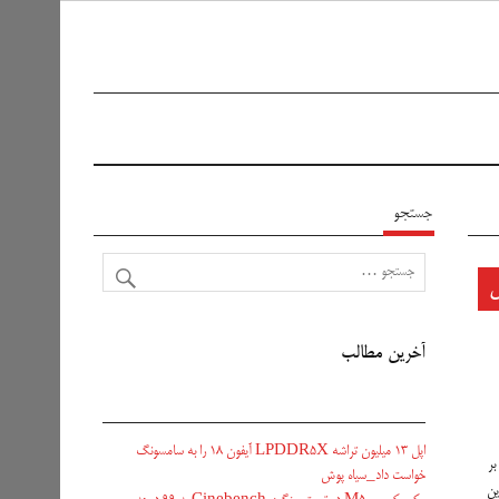
جستجو
آخرین مطالب
اپل ۱۳ میلیون تراشه LPDDR5X آیفون ۱۸ را به سامسونگ
بر
خواست داد_سیاه پوش
ین