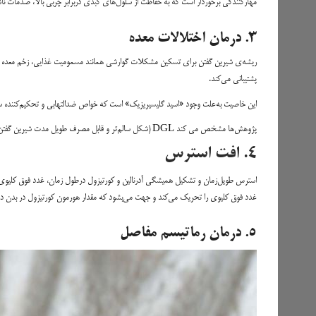
مهارکنندگی برخوردار است که به حفاظت از سلول‌های کبدی دربرابر چربی بالا، صدمات ن
۳. درمان اختلالات معده
ریشه‌ی شیرین گفتن برای تسکین مشکلات گوارشی همانند مسمومیت غذایی، زخم معده و 
پشتیبانی می‌کند.
این خاصیت به‌علت وجود «اسید گلیسیریزیک» است که خواص ضدالتهابی و تحکیم‌کننده سیستم ایمنی دارد. 
پژوهش‌ها مشخص می کند DGL (شکل سالم‌تر و قابل مصرف طویل مدت شیرین گفتن) نیز نشانه‌های بیماری‌هایی چون زخم معده، سوزش سردل و التهاب معده را بهبود می‌بخشد.
۴. افت استرس
استرس طویل‌زمان و تشکیل همیشگی آدرنالین و کورتیزول درطول زمان، غدد فوق کلیوی ر
غدد فوق کلیوی را تحریک می‌کند و جهت می‌بشود که مقدار هورمون کورتیزول در بدن در
۵. درمان رماتیسم مفاصل