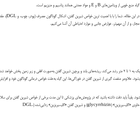
گیاه منبع خوبی از ویتامین‌های B و E و مواد معدنی همانند پتاسیم و منیزیم است.
در این مقاله، شما را با با اهمیت ترین خواص شیرین گفتن، اشکال گوناگون 
مجاز، و از آن مهم‌تر، عوارض جانبی و موارد احتیاطی آن آشنا می‌کنیم.
شیرین گفتن که به آن ریشه‌ی شیرین نیز می‌گویند، گیاهی چوبی و چندساله است که تا نزدیک به ۱ تا ۲ متر رشد می‌کند. ریشه‌های بلند و پرچین شیرین گفتن به‌صورت افقی و زیر زمین پخش خواهد ش
‌بشود. علاوه‌بر منفعت گیری از شیرین گفتن در خوراکی‌ها، این گیاه به‌علت خواص درمانی گوناگون خود و افزا
ود. یقیناً باید دقت داشته باشید که در پژوهش‌های پزشکی تا این مدت برخی از خواص شیرین گفتن برای سلا
اثبات نشده است. شیرین گفتن به شکل‌های بسیاری در دسترس است، همانند شیرین گفتن حاوی «گلیسیریزین» (glycyrrhizin) و شیرین گفتن «گلیسیریزین» زدایی‌شده‌ (DGL،