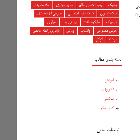
رباتیک
روابط جنسی سالم
سرور مجازی
سلامت بدن
بندی
سلامت روان
شبکه های اجتماعی
صرافی ارز دیجیتال
 در
فیسبوک
مایکروسافت
میزبانی وب
هواوی
هوش مصنوعی
واتساپ
ورزش
پایداری رابطه عاطفی
پرینت
گوگل
دسته بندی مطالب
اموزش
تکنولوژی
سلامتی
کسب وکار
تبلیغات متنی