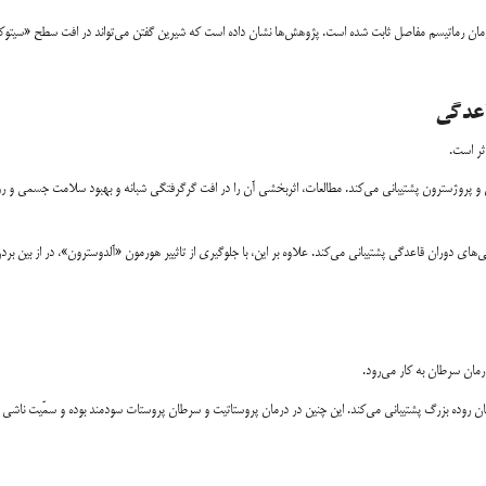
مان رماتیسم مفاصل ثابت شده است. پژوهش‌ها نشان داده است که شیرین گفتن می‌تواند در افت سطح «سیتوکی
ژن و پروژسترون پشتیبانی می‌کند. مطالعات، اثربخشی آن را در افت گرگرفتگی شبانه و بهبود سلامت جسمی و رو
های دوران قاعدگی پشتیبانی می‌کند. علاوه بر این، با جلوگیری از تاثییر هورمون «آلدوسترون»، در از بین برد
ان سرطان به کار می‌رود.
طان روده بزرگ پشتیبانی می‌کند. این چنین در درمان پروستاتیت و سرطان پروستات سودمند بوده و سمّیت ناشی ا