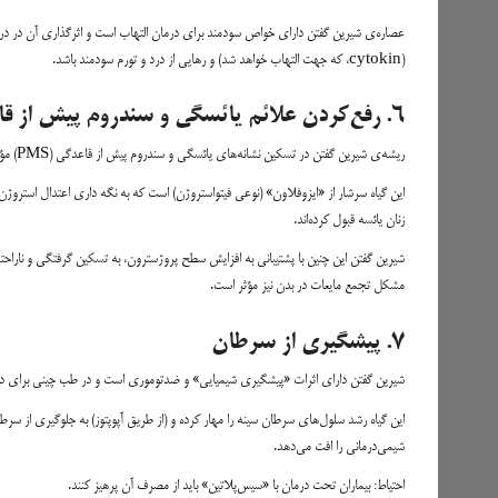
عصاره‌ی شیرین گفتن دارای خواص سودمند برای درمان التهاب است و اثرگذاری آن در در
(cytokin، که جهت التهاب خواهد شد) و رهایی از درد و تورم سودمند باشد.
۶. رفع‌کردن علائم یائسگی و سندروم پیش از قاعدگی
ریشه‌ی شیرین گفتن در تسکین نشانه‌های یائسگی و سندروم پیش از قاعدگی (PMS) مؤثر است.
این گیاه سرشار از «ایزوفلاون‌» (نوعی فیتواستروژن) است که به نگه داری اعتدال استرو
زنان یائسه قبول کرده‌اند.
شیرین گفتن این چنین با پشتیبانی به افزایش سطح پروژسترون، به تسکین گرفتگی و ناراحتی‌
مشکل تجمع مایعات در بدن نیز مؤثر است.
۷. پیشگیری از سرطان
شیرین گفتن دارای اثرات «پیشگیری شیمیایی» و ضدتوموری است و در طب چینی برای درم
این گیاه رشد سلول‌های سرطان سینه را مهار کرده و (از طریق آپوپتوز) به جلوگیری از سر
شیمی‌درمانی را افت می‌دهد.
احتیاط: بیماران تحت درمان با «سیس‌پلاتین» باید از مصرف آن پرهیز کنند.