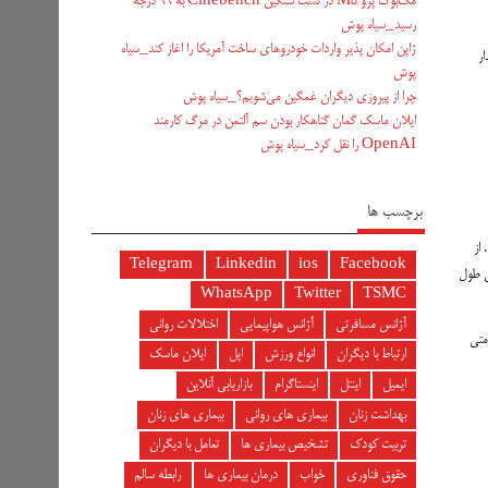
مک‌بوک پرو M5 در تست سنگین Cinebench به ۹۹ درجه
رسید_سیاه پوش
ژاپن امکان پذیر واردات خودروهای ساخت آمریکا را اغاز کند_سیاه
مصرف (پودر، چوب، و DGL)، مقدار
پوش
چرا از پیروزی دیگران غمگین می‌شویم؟_سیاه پوش
ایلان ماسک گمان گناهکار بودن سم آلتمن در مرگ کارمند
OpenAI را نقل کرد_سیاه پوش
برچسب ها
د. از
Telegram
Linkedin
ios
Facebook
یش طول
WhatsApp
Twitter
TSMC
آژانس مسافرتی
آژانس هواپیمایی
اختلالات روانی
متی
ارتباط با دیگران
انواع ورزش
اپل
ایلان ماسک
ایمیل
اینتل
اینستاگرام
بازاریابی آنلاین
بهداشت زنان
بیماری های روانی
بیماری های زنان
تربیت کودک
تشخیص بیماری ها
تعامل با دیگران
حقوق فناوری
خواب
درمان بیماری ها
رابطه سالم