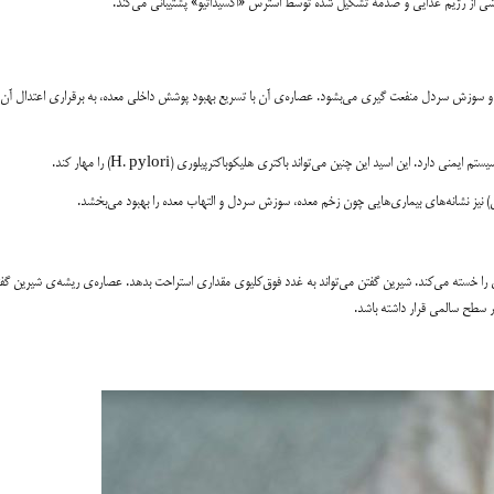
اشی از رژیم غذایی و صدمه تشکیل شده توسط استرس «اکسیداتیو» پشتیبانی می‌کند.
سوزش سردل منفعت گیری می‌بشود. عصاره‌ی آن با تسریع بهبود پوشش داخلی معده، به برقراری اعتدال آن
این اسید این چنین می‌تواند باکتری هلیکوباکترپیلوری (H. pylori) را مهار کند.
ا خسته می‌کند. شیرین گفتن می‌تواند به غدد فوق‌کلیوی مقداری استراحت بدهد. عصاره‌ی ریشه‌ی شیرین گف
 سطح سالمی قرار داشته باشد.