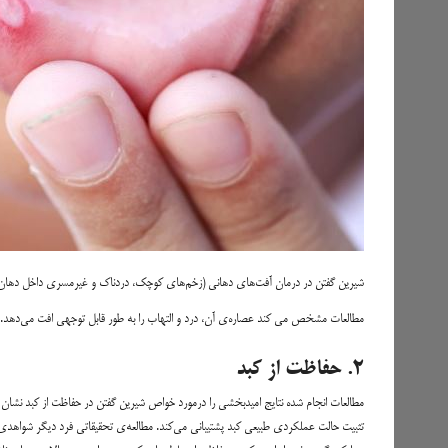
شیرین گفتن در درمان آفت‌های دهانی (زخم‌های کوچک، دردناک و غیرمسری داخل دهان و
مطالعات مشخص می کند عصاره‌ی آن، درد و التهاب را به طور قابل توجهی افت می‌دهد. م
۲. حفاظت از کبد
مطالعات انجام شده نتایج امیدبخشی را درمورد خواص شیرین گفتن در حفاظت از کبد نشان 
تثبیت حالت عملکردی طبیعی کبد پشتیبانی می‌کند. مطالعه‌ی تحقیقاتی فرد دیگر شواهدی 