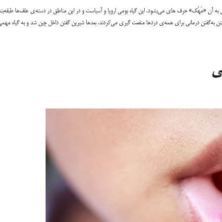
ه «Glycyrrhiza glabra» نام دارد که در فارسی به آن «مَهْک» حرف های می‌بشود. این گیاه بومی اروپا و آسیاست و در این مناطق در دسته‌ی علف‌ها طبقه‌
تن به‌گفتن درمانی برای همه‌ی دردها منفعت گیری می‌کردند. بعدها شیرین گفتن داخل چین شد و به گیاه مهمی
ی