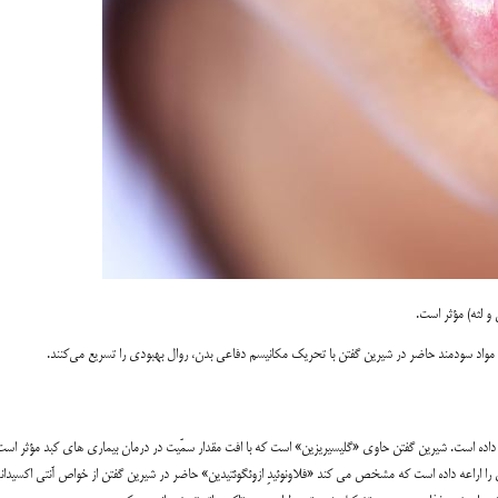
 لثه) مؤثر است.
واد سودمند حاضر در شیرین گفتن با تحریک مکانیسم دفاعی بدن، روال بهبودی را تسریع می‌کنند.
داده است. شیرین گفتن حاوی «گلیسیریزین» است که با افت مقدار سمّیت در درمان بیماری های کبد مؤثر است
را اراعه داده است که مشخص می کند «فلاونوئیدِ ازوئگوئتیدین» حاضر در شیرین گفتن از خواص آنتی اکسیدان