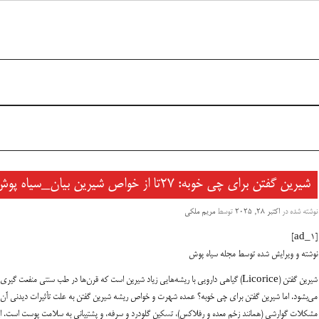
شیرین گفتن برای چی خوبه: ۲۷تا از خواص شیرین بیان_سیاه پوش
نوشته شده در
اکتبر 28, 2025
توسط
مریم ملکی
[ad_1]
نوشته و ویرایش شده توسط مجله سیاه پوش
شیرین گفتن (Licorice) گیاهی دارویی با ریشه‌هایی زیاد شیرین است که قرن‌ها در طب سنتی منفعت گیری
می‌بشود. اما
شیرین گفتن برای چی خوبه؟
عمده شهرت و
خواص ریشه شیرین گفتن
به علت تأثیرات دیدنی آن 
مشکلات گوارشی
(همانند زخم معده و رفلاکس)، تسکین
گلودرد و سرفه
، و پشتیبانی به
سلامت پوست
است. ا