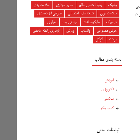
رباتیک
روابط جنسی سالم
سرور مجازی
سلامت بدن
بندی
سلامت روان
شبکه های اجتماعی
صرافی ارز دیجیتال
 در
فیسبوک
مایکروسافت
میزبانی وب
هواوی
هوش مصنوعی
واتساپ
ورزش
پایداری رابطه عاطفی
پرینت
گوگل
دسته بندی مطالب
اموزش
تکنولوژی
سلامتی
کسب وکار
تبلیغات متنی