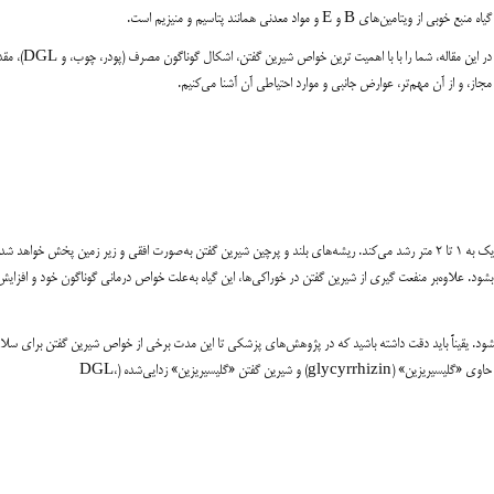
گیاه منبع خوبی از ویتامین‌های B و E و مواد معدنی همانند پتاسیم و منیزیم است.
در این مقاله، شما را با با اهمیت ترین خواص شیرین گفتن، اشکال گوناگون 
مجاز، و از آن مهم‌تر، عوارض جانبی و موارد احتیاطی آن آشنا می‌کنیم.
شیرین گفتن که به آن ریشه‌ی شیرین نیز می‌گویند، گیاهی چوبی و چندساله است که تا نزدیک به ۱ تا ۲ متر رشد می‌کند. ریشه‌های بلند و پرچین شیرین گفتن به‌صورت افقی و زیر زمین پخش خواهد ش
‌بشود. علاوه‌بر منفعت گیری از شیرین گفتن در خوراکی‌ها، این گیاه به‌علت خواص درمانی گوناگون خود و افزا
ود. یقیناً باید دقت داشته باشید که در پژوهش‌های پزشکی تا این مدت برخی از خواص شیرین گفتن برای سلا
اثبات نشده است. شیرین گفتن به شکل‌های بسیاری در دسترس است، همانند شیرین گفتن حاوی «گلیسیریزین» (glycyrrhizin) و شیرین گفتن «گلیسیریزین» زدایی‌شده‌ (DGL،