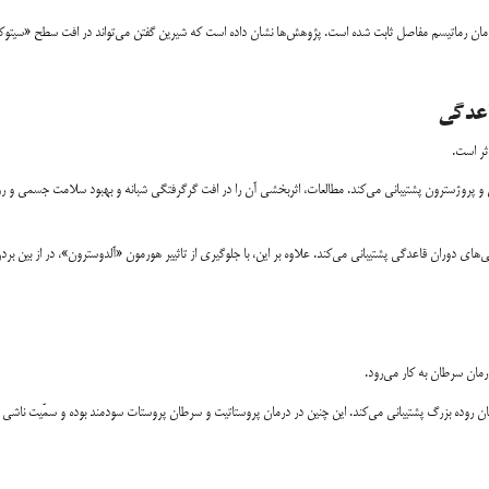
مان رماتیسم مفاصل ثابت شده است. پژوهش‌ها نشان داده است که شیرین گفتن می‌تواند در افت سطح «سیتوکی
ژن و پروژسترون پشتیبانی می‌کند. مطالعات، اثربخشی آن را در افت گرگرفتگی شبانه و بهبود سلامت جسمی و رو
های دوران قاعدگی پشتیبانی می‌کند. علاوه بر این، با جلوگیری از تاثییر هورمون «آلدوسترون»، در از بین برد
ان سرطان به کار می‌رود.
طان روده بزرگ پشتیبانی می‌کند. این چنین در درمان پروستاتیت و سرطان پروستات سودمند بوده و سمّیت ناشی ا