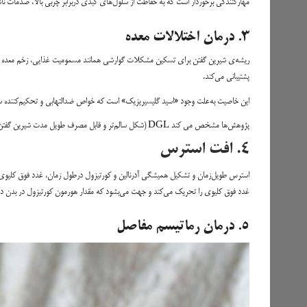
مهارکنندگی برخوردار است که به حفاظت از سلول‌های کبدی دربرابر چربی بالا، صدمات ن
۳. درمان اختلالات معده
ریشه‌ی شیرین گفتن برای تسکین مشکلات گوارشی همانند مسمومیت غذایی، زخم معده و 
پشتیبانی می‌کند.
این خاصیت به‌علت وجود «اسید گلیسیریزیک» است که خواص ضدالتهابی و تحکیم‌کننده سیستم ایمنی دارد. 
پژوهش‌ها مشخص می کند DGL (شکل سالم‌تر و قابل مصرف طویل مدت شیرین گفتن) نیز نشانه‌های بیماری‌هایی چون زخم معده، سوزش سردل و التهاب معده را بهبود می‌بخشد.
۴. افت استرس
استرس طویل‌زمان و تشکیل همیشگی آدرنالین و کورتیزول درطول زمان، غدد فوق کلیوی ر
غدد فوق کلیوی را تحریک می‌کند و جهت می‌بشود که مقدار هورمون کورتیزول در بدن در
۵. درمان رماتیسم مفاصل