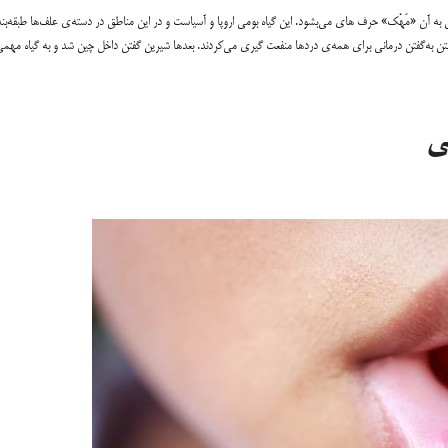
ه «Glycyrrhiza glabra» نام دارد که در فارسی به آن «مَهْک» حرف های می‌بشود. این گیاه بومی اروپا و آسیاست و در این مناطق در دسته‌ی علف‌ها طبقه‌
تن به‌گفتن درمانی برای همه‌ی دردها منفعت گیری می‌کردند. بعدها شیرین گفتن داخل چین شد و به گیاه مهمی
ی