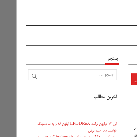
جستجو
آخرین مطالب
اپل ۱۳ میلیون تراشه LPDDR5X آیفون ۱۸ را به سامسونگ
بر
خواست داد_سیاه پوش
ین