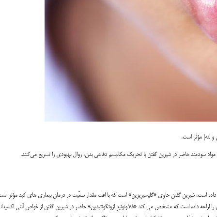
 لثه) مؤثر است.
واد سودمند حاضر در شیرین گفتن با تحریک مکانیسم دفاعی بدن، روال بهبودی را تسریع می‌کنند.
داده است. شیرین گفتن حاوی «گلیسیریزین» است که با افت مقدار سمّیت در درمان بیماری های کبد مؤثر است
را اراعه داده است که مشخص می کند «فلاونوئیدِ ازوئگوئتیدین» حاضر در شیرین گفتن از خواص آنتی اکسیدان