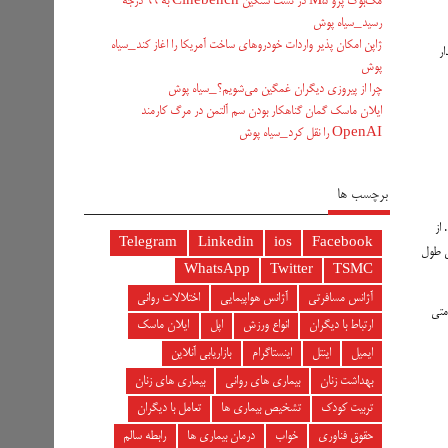
مک‌بوک پرو M5 در تست سنگین Cinebench به ۹۹ درجه
رسید_سیاه پوش
ژاپن امکان پذیر واردات خودروهای ساخت آمریکا را اغاز کند_سیاه
مصرف (پودر، چوب، و DGL)، مقدار
پوش
چرا از پیروزی دیگران غمگین می‌شویم؟_سیاه پوش
ایلان ماسک گمان گناهکار بودن سم آلتمن در مرگ کارمند
OpenAI را نقل کرد_سیاه پوش
برچسب ها
د. از
Telegram
Linkedin
ios
Facebook
یش طول
WhatsApp
Twitter
TSMC
آژانس مسافرتی
آژانس هواپیمایی
اختلالات روانی
متی
ارتباط با دیگران
انواع ورزش
اپل
ایلان ماسک
ایمیل
اینتل
اینستاگرام
بازاریابی آنلاین
بهداشت زنان
بیماری های روانی
بیماری های زنان
تربیت کودک
تشخیص بیماری ها
تعامل با دیگران
حقوق فناوری
خواب
درمان بیماری ها
رابطه سالم