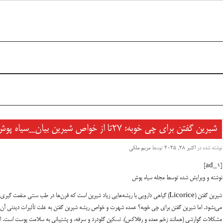
شیرین گفتن برای چی خوبه: ۲۷تا از خواص شیرین بیان_سیاه پوش
نوشته شده در
اکتبر 28, 2025
توسط
مریم ملکی
[ad_1]
نوشته و ویرایش شده توسط مجله سیاه پوش
شیرین گفتن (Licorice) گیاهی دارویی با ریشه‌هایی زیاد شیرین است که قرن‌ها در طب سنتی منفعت گیری
می‌بشود. اما
شیرین گفتن برای چی خوبه؟
عمده شهرت و
خواص ریشه شیرین گفتن
به علت تأثیرات دیدنی آن 
مشکلات گوارشی
(همانند زخم معده و رفلاکس)، تسکین
گلودرد و سرفه
، و پشتیبانی به
سلامت پوست
است. ا