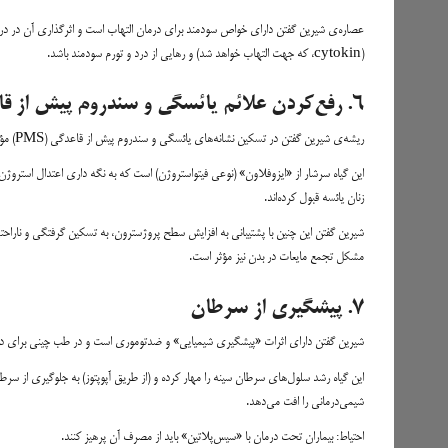
عصاره‌ی شیرین گفتن دارای خواص سودمند برای درمان التهاب است و اثرگذاری آن در در
(cytokin، که جهت التهاب خواهد شد) و رهایی از درد و تورم سودمند باشد.
۶. رفع‌کردن علائم یائسگی و سندروم پیش از قاعدگی
ریشه‌ی شیرین گفتن در تسکین نشانه‌های یائسگی و سندروم پیش از قاعدگی (PMS) مؤثر است.
این گیاه سرشار از «ایزوفلاون‌» (نوعی فیتواستروژن) است که به نگه داری اعتدال استرو
زنان یائسه قبول کرده‌اند.
شیرین گفتن این چنین با پشتیبانی به افزایش سطح پروژسترون، به تسکین گرفتگی و ناراحتی‌
مشکل تجمع مایعات در بدن نیز مؤثر است.
۷. پیشگیری از سرطان
شیرین گفتن دارای اثرات «پیشگیری شیمیایی» و ضدتوموری است و در طب چینی برای درم
این گیاه رشد سلول‌های سرطان سینه را مهار کرده و (از طریق آپوپتوز) به جلوگیری از سر
شیمی‌درمانی را افت می‌دهد.
احتیاط: بیماران تحت درمان با «سیس‌پلاتین» باید از مصرف آن پرهیز کنند.