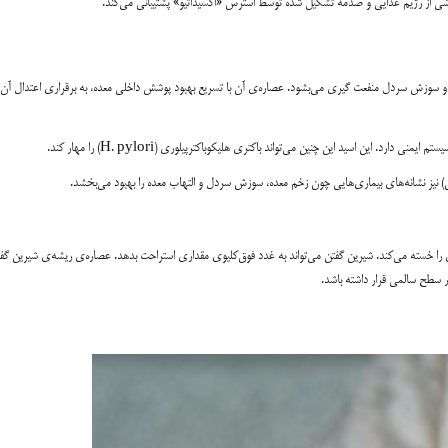
اشی از رژیم غذایی و صدمه تشکیل شده توسط استرس «اکسیداتیو» پشتیبانی می‌کند.
سوزش سردل منفعت گیری می‌بشود. عصاره‌ی آن با تسریع بهبود پوشش داخلی معده، به برقراری اعتدال آن
این اسید این چنین می‌تواند باکتری هلیکوباکترپیلوری (H. pylori) را مهار کند.
ا خسته می‌کند. شیرین گفتن می‌تواند به غدد فوق‌کلیوی مقداری استراحت بدهد. عصاره‌ی ریشه‌ی شیرین گف
 سطح سالمی قرار داشته باشد.