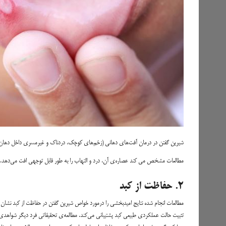
شیرین گفتن در درمان آفت‌های دهانی (زخم‌های کوچک، دردناک و غیرمسری داخل دهان و
مطالعات مشخص می کند عصاره‌ی آن، درد و التهاب را به طور قابل توجهی افت می‌دهد. م
۲. حفاظت از کبد
مطالعات انجام شده نتایج امیدبخشی را درمورد خواص شیرین گفتن در حفاظت از کبد نشان 
تثبیت حالت عملکردی طبیعی کبد پشتیبانی می‌کند. مطالعه‌ی تحقیقاتی فرد دیگر شواهدی 