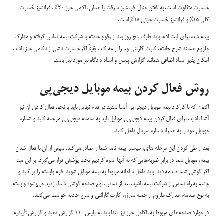
خسارت متفاوت است. به گفتن مثال، فرانشیز سرقت یا همان ناکامی حرز 20% ، فرانشیز خسارت
کلی 15% و فرانشیز خسارت جزئی 15% است.
بیمه شده برای ثبت ادعا باید ظرف پنج روز بعد از وقوع حادثه با شرکت بیمه تماس گرفته و مدارک
ملزوم همانند شرح حادثه، کارت گارانتی و.. را اراعه کند. یقیناً اگر خسارت ناشی از ناکامی حرز باشد،
امکان پذیر اسناد اضافی همانند گزارش پلیس و اسناد دادگاه نیز مورد نیاز باشد.
روش فعال کردن بیمه موبایل دیجی‌پی
اکنون که با کارکرد بیمه موبایل دیجی‌پی آشنا شدید در قدم نهایی باید با نحوه فعال کردن آن نیز
آشنا باشید. برای فعال کردن بیمه دیجی‌پی موبایل باید به سامانه دیجی‌پی مراجعه کنید و شماره
موبایل خود را به همراه شماره سریال داخل کنید.
بعد از طی کردن این مرحله های، سیستم بیمه نامه شما را صادر می‌کند. سپس از آن با فعال شدن
بیمه، موبایل شما در برابر ضربه‌هایی که به آنها اشاره کردیم تحت پوشش قرار می‌گیرد. بر این مبنا
اگر گوشی شما صدمه دید، باید داخل سامانه مربوط به بیمه موبایل شوید، فرم وابسته را پر کنید و
چشم به راه تماس از شرکت بیمه باشید. بعد از تماس، نوع صدمه گوشی شما بازدید می‌بشود و بسته
به نوع صدمه، مدارک ملزوم از جمله شارژر، کارت گارانتی و شرح حادثه خواست می‌کنند.
در موارد صدمه‌های مربوط به ناکامی حرز نیز ابتدا باید به پلیس 110 گزارش دهید و گزارش تأییدیه