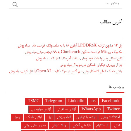
آخرین مطالب
اپل ۱۳ میلیون تراشه LPDDR5X آیفون ۱۸ را به سامسونگ خواست داد_سیاه پوش
مک‌بوک پرو M5 در تست سنگین Cinebench به ۹۹ درجه رسید_سیاه پوش
ژاپن امکان پذیر واردات خودروهای ساخت آمریکا را اغاز کند_سیاه پوش
چرا از پیروزی دیگران غمگین می‌شویم؟_سیاه پوش
ایلان ماسک گمان گناهکار بودن سم آلتمن در مرگ کارمند OpenAI را نقل کرد_سیاه پوش
برچسب ها
TSMC
Telegram
Linkedin
ios
Facebook
Twitter
WhatsApp
آژانس مسافرتی
آژانس هواپیمایی
اختلالات روانی
ارتباط با دیگران
انواع ورزش
اپل
ایلان ماسک
ایمیل
اینتل
اینستاگرام
بازاریابی آنلاین
بهداشت زنان
بیماری های روانی