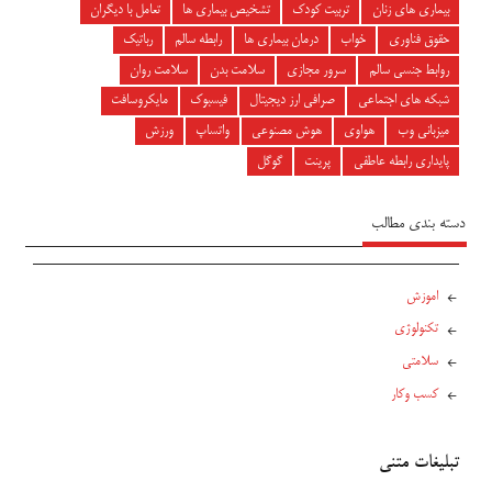
بیماری های زنان
تربیت کودک
تشخیص بیماری ها
تعامل با دیگران
حقوق فناوری
خواب
درمان بیماری ها
رابطه سالم
رباتیک
روابط جنسی سالم
سرور مجازی
سلامت بدن
سلامت روان
شبکه های اجتماعی
صرافی ارز دیجیتال
فیسبوک
مایکروسافت
میزبانی وب
هواوی
هوش مصنوعی
واتساپ
ورزش
پایداری رابطه عاطفی
پرینت
گوگل
دسته بندی مطالب
اموزش
تکنولوژی
سلامتی
کسب وکار
تبلیغات متنی