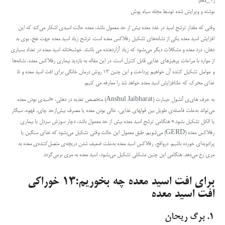
[ad_1]
نوشته و ویرایش شده توسط مجله سیاه پوش
وقتی که مقدار ترشح اسید در غدد معده بیش‌ از حد معمول باشد، معده حالت اسیدی اشکار می‌کند که این
افزایش اسید معده یکی از نشانه‌های تشکیل رفلاکس معده است. ترشح زیاد اسید معده جهت نفخ، بوی بد
دهان، درد معده و مشکلات دیگر می‌بشود که زیاد آزاردهنده می باشند. خوشبختانه اسید معده در تعداد بسیاری
از موارد با مراعات پرهیزهای غذایی قابل کنترل است. در این مقاله به بازدید بیماری رفلاکس معده، نشانه‌ها
و عوامل تشکیل کننده آن خواهیم پرداخت و این چنین ۱۳ روش درمان خانگی برای افت اسید معده و ۵
غذای محرک که علتافزایش اسید معده خواهد شد را معارفه می کنیم.
به حرف های‌ی آنشول جیبارت (Anshul Jaibharat) متخصص تغذیه در دهلی، «اسیدی بودن معده
می‌تواند به‌علت فاصله‌ی طویل بین قولهای غذایی، خالی بودن معده یا مصرف بیش‌ازحد چای،
قهوه
،
سیگار
یا الکل تشکیل بشود.» هنگامی ترشح اسید معده بیش‌ از حد معمول باشد، دچار سوزش سردل یا بیماری
رفلاکس معده (GERD) می‌شویم.
طبق معمول
این حالت وقتی تشکیل می‌بشود که غذای سنگین یا
پرادویه‌‌ای خورده‌ باشیم. درواقع، رفلاکس اسید معده به‌علت ضعیف شدن دریچه‌ی متصل‌کننده‌ی معده به
مری رخ می‌دهد. هنگامی این چنین مشکلی تشکیل می‌بشود، اسید معده به مری برمی‌گردد.
برای افت اسید معده چه بخوریم:۱۳ خوراکی
افت اسید معده
۱. برگ ریحان