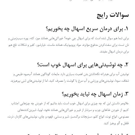
سوالات رایج
۱. برای درمان سریع اسهال چه بخوریم؟
برای شما هم سوال شده است که برای اسهال چی خوبه؟ خوراکی‌هایی همانند موز، کته، پوره سیب‌زمینی و
نان تست برای سفت‌کردن مدفوع مؤثرند. مواد پروبیوتیک همانند ماست، خیارشور، کفیر و شکلات تلخ هم
برای درمان اسهال مفیدند.
۲. چه نوشیدنی‌هایی برای اسهال خوب است؟
نوشیدن آب برای هیدراته نگه‌داشتن بدن اهمیت بسیاری دارد. مایعات گوناگون همانند آب‌‌میوه طبیعی و
شفاف، سودا، نوشیدنی‌های ورزشی و آب مرغ یا گوشت را مصرف کنید، اما از نوشیدنی‌های لبنی بپرهیزید.
۳. زمان اسهال چه نباید بخوریم؟
علاوه‌بر دانستن این که چه چیزی برای اسهال خوب است، باید بدانیم که از خوردن چه چیزهایی اجتناب
کنیم. از خوردن غذاهای چرب و سرشار از فیبر و خوراکی‌هایی همانند نخود، لوبیا، شیرین‌کننده‌های
مصنوعی، انواع توت، انواع کلم، سبزیجات برگ‌سبز، شیر و بستنی، قهوه و چای، نوشیدنی‌های گازدار، ذرت،
فلفل و آلو پرهیز کنید.