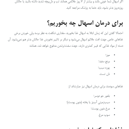
اگر اسهال شما خونی باشد و بیشتر از ۷ روز علائمی همانند تب و دل‌پیچه‌ شدید داشته باشید یا حالتان
روزبه‌روز بدتر بشود، باید حتما به پزشک مراجعه کنید.
برای درمان اسهال چه بخوریم؟
احتمالا گفتن این که زمان ابتلا به اسهال غذا بخورید، مقداری شگفت به‌ نظر برسد ولی خوردن برخی
غذاهای خاص جهت افت علائم اسهال می‌بشود و دیگر بر تاثییر نخوردن غذا حالتان بدتر هم نمی‌بشود. آن
دسته از مواد غذایی که فیبر کمتری دارند، جهت سفت‌ترشدن مدفوع خواهد شد، همانند:
موز؛
برنج سفید؛
پوره سیب؛
نان تست.
غذاهای سودمند برای درمان اسهال نیز عبارت‌اند از:
بلغور جو دوسر؛
سیب‌زمینی آب‌پز یا پخته (بدون پوست)؛
مرغ بدون پوست؛
سوپ مرغ.