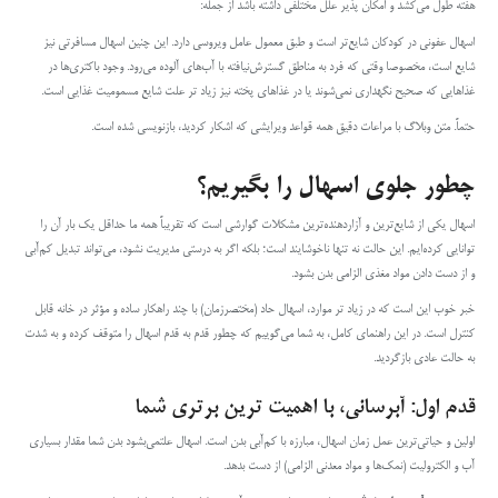
هفته طول می‌کشد و امکان پذیر علل مختلفی داشته باشد از جمله:
اسهال عفونی در کودکان شایع‌تر است و طبق معمول عامل ویروسی دارد. این چنین اسهال مسافرتی نیز
شایع است، مخصوصا وقتی که فرد به مناطق گسترش‌نیافته با آب‌های آلوده می‌رود. وجود باکتری‌ها در
غذاهایی که صحیح نگهداری نمی‌شوند یا در غذاهای پخته‌ نیز زیاد تر علت شایع مسمومیت‌ غذایی است.
حتماً. متن وبلاگ با مراعات دقیق همه قواعد ویرایشی که اشکار کردید، بازنویسی شده است.
چطور جلوی اسهال را بگیریم؟
اسهال یکی از شایع‌ترین و آزاردهنده‌ترین مشکلات گوارشی است که تقریباً همه ما حداقل یک بار آن را
توانایی کرده‌ایم. این حالت نه تنها ناخوشایند است؛ بلکه اگر به درستی مدیریت نشود، می‌تواند تبدیل کم‌آبی
و از دست دادن مواد مغذی الزامی بدن بشود.
خبر خوب این است که در زیاد تر موارد، اسهال حاد (مختصر‌زمان) با چند راهکار ساده و مؤثر در خانه قابل
کنترل است. در این راهنمای کامل، به شما می‌گوییم که چطور قدم به قدم اسهال را متوقف کرده و به شدت
به حالت عادی بازگردید.
قدم اول: آبرسانی، با اهمیت ترین برتری شما
اولین و حیاتی‌ترین عمل زمان اسهال، مبارزه با کم‌آبی بدن است. اسهال علتمی‌بشود بدن شما مقدار بسیاری
آب و الکترولیت (نمک‌ها و مواد معدنی الزامی) از دست بدهد.