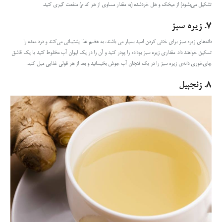
تشکیل می‌بشود) از میخک و هل خردشده (به مقدار مساوی از هر کدام) منفعت گیری کنید.
۷. زیره‌ سبز
دانه‌های زیره‌ سبز برای خنثی‌ کردن اسید بسیار‌ می باشند، به هضم غذا پشتیبانی می‌کنند و درد معده را
تسکین خواهند داد. مقداری زیره‌ سبز بوداده را پودر کنید و آن را در یک لیوان آب مخلوط کنید یا یک قاشق
چای‌خوری دانه‌ی زیره‌ سبز را در یک فنجان آب جوش بخیسانید و بعد از هر قولی غذایی میل کنید.
۸. زنجبیل