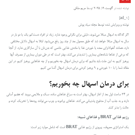
نوشته شده در
آگوست 19, 2025
توسط
مریم ملکی
[ad_1]
نوشته و ویرایش شده توسط مجله سیاه پوش
اگر گه‌گاه به اسهال مبتلا می‌شوید، دلیلی برای نگرانی وجود ندارد. زیاد تر افراد دست‌کم یک یا دو بار در
سال به اسهال مبتلا خواهد شد که طبق معمول بعد از چند روز رفع می‌بشود. ابتلا به اسهال دلایل مختلفی
دارد، همانند آنفولانزای معده یا خوردن غذا یا ماده‌ی غذایی خاصی که بدن‌تان با آن سازگاری ندارد. از آنجا
که برخی از غذاها نشانه‌های بیماری را شدیدتر می‌کنند، بهتر است که در طی دوران بیماری از مصرف آنها
پرهیز کنیم. به این علت باید بدانیم که برای درمان اسهال چه بخوریم و از چه غذاهایی پرهیز کنیم. در این
مقاله شما را با ۱۰ خوردنی و ۹ پرهیز کردنی برای درمان اسهال آشنا می کنیم.
برای درمان اسهال چه بخوریم؟
در ۲۴ ساعت اول بعد از اغاز اسهال، بهتر است به سراغ غذاهای ساده، سبک و ملایمی بروید که هضم آسانی
دارند و به جذب آب از مدفوع پشتیبانی می‌کنند. غذاهای پرادویه و چرب می‌توانند روده‌ها را تحریک کرده و
حالت را بدتر کنند.
رژیم غذایی BRAT و غذاهای شبیه:
یک استراتژی معروف، پیروی از رژیم غذایی
BRAT
است که شامل موارد زیر است: