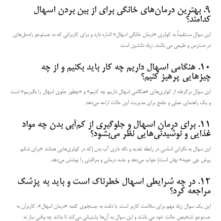
۹.
بهترین درمان‌های خانگی برای از بین بردن اسهال
کدامند؟
این سوال مستقیماً به کوئری «درمان خانگی اسهال» اشاره دارد و برای کاربرانی که به جستوجو راه‌حل‌های
در دسترس و طبیعی می باشند، زیاد دلنشین است.
۱۰.
هنگامی اسهال داریم چه کار باید بکنیم و از چه
چیزهایی پرهیز کنیم؟
این سوال برگرفته از کوئری‌های «هنگامی اسهال داریم چه کنیم» و «چطور جلوی اسهال را بگیریم» است
و یک راهنمای عملی و جامع برای مدیریت این حالت اراعه می‌دهد.
۱۱.
برای درمان اسهال و جلوگیری از کم‌آبی بدن چه مواد
غذایی و نوشیدنی‌هایی نظر می‌بشود؟
این سوال به نگرانی اساسی در رابطه تغذیه و نگه داری آب بدن (که در کوئری‌هایی همانند «برای شکم
روش چی خوبه» نهان است) جواب می‌دهد و جنبه درمانی و مراقبتی را پوشش می‌دهد.
۱۲.
در چه شرایطی اسهال خطرناک است و باید به پزشک
مراجعه کرد؟
این یک سوال زیاد مهم برای سلامت کاربر است. با دقت به جستجوی کلمه «درمان اسهال»، کاربران به
جستوجو تشخیص حالت خود می باشند و این سوال به آن‌ها پشتیبانی می‌کند تا بدانند چه وقتی نیاز به