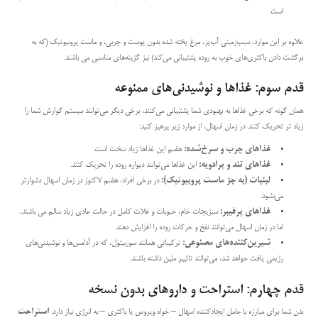
است.
علاوه بر این موارد، سیب‌زمینی آب‌پز، مرغ پخته شده بدون پوست و چربی، و ماست پروبیوتیک (که به
برگشت دادن باکتری‌های خوب به روده پشتیبانی می‌کند) نیز گزینه‌های مناسبی می باشند.
قدم سوم: غذاها و نوشیدنی‌های ممنوعه
همان گونه که برخی غذاها به بهبودی شما پشتیبانی می‌کنند، برخی دیگر می‌توانند سیستم گوارش شما را
زیاد تر تحریک کنند. در زمان اسهال، از موارد زیر پرهیز کنید:
غذاهای چرب و سرخ‌شده
:
هضم این غذاها زیاد سخت است.
غذاهای تند و پرادویه
:
این غذاها می‌توانند دیواره روده را تحریک کنند.
لبنیات (به جز ماست پروبیوتیک)
:
در برخی افراد، هضم لاکتوز در زمان اسهال دشوارتر
می‌بشود.
غذاهای پرفیبر
:
سبزیجات خام، حبوبات و غلات کامل در حالت عادی زیاد سالم می باشند،
اما در زمان اسهال می‌توانند نفخ و حرکات روده را افزایش دهند.
شیرین‌کننده‌های مصنوعی
:
ترکیباتی همانند سوربیتول، که در آدامس‌ها و نوشیدنی‌های
رژیمی یافت خواهد شد، می‌توانند تاثییر ملین داشته باشند.
قدم چهارم: استراحت و داروهای بدون نسخه
بدن شما برای مبارزه با عامل ایجادکننده اسهال – خواه ویروس یا باکتری – به انرژی نیاز دارد.
استراحت