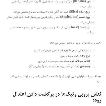
موز (Banana):
سرشار از پتاسیم است و به جبران الکترولیت‌های از دست رفته بدن
پشتیبانی می‌کند.
برنج سفید (Rice):
هضم زیاد آسانی دارد و به سفت شدن مدفوع پشتیبانی می‌کند.
پوره سیب (Applesauce):
حاوی پکتین (نوعی فیبر محلول) است که به کنترل اسهال
پشتیبانی می‌کند.
نان تست (Toast):
نان سفید ساده و بدون سبوس، فیبر مقداری دارد و به معده سختی
نمی‌آورد.
علاوه بر این‌ها، موارد زیر نیز گزینه‌های مناسبی می باشند:
سیب‌زمینی آب‌پز یا پوره شده
(بدون افزودن کره یا شیر)
مرغ پخته
(بدون پوست و چربی)
غلات صبحانه گرم
همانند بلغور جو دوسر یا فرنی برنج
چوب‌شور
(نمک آن به جبران سدیم از دست رفته پشتیبانی می‌کند)
مسئله:
بهتر است قولهای غذایی خود را کوچک اما متعدد نگه دارید تا به سیستم گوارش سختی داخل
نشود.
نقش پروبی وتیک‌ها در برگشت دادن اعتدال
روده