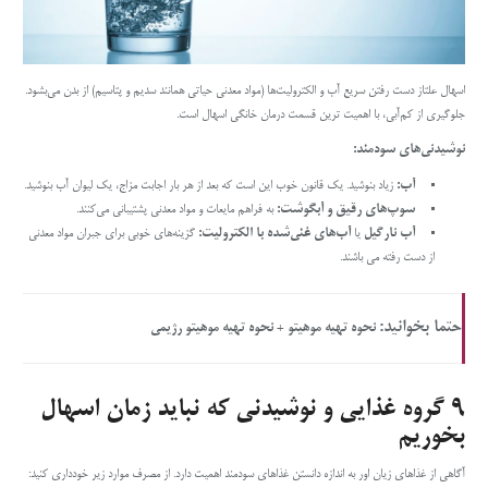
اسهال علتاز دست رفتن سریع آب و الکترولیت‌ها (مواد معدنی حیاتی همانند سدیم و پتاسیم) از بدن می‌بشود.
جلوگیری از کم‌آبی، با اهمیت ترین قسمت درمان خانگی اسهال است.
نوشیدنی‌های سودمند
:
آب
:
زیاد بنوشید. یک قانون خوب این است که بعد از هر بار اجابت مزاج، یک لیوان آب بنوشید.
سوپ‌های رقیق و آبگوشت
:
به فراهم مایعات و مواد معدنی پشتیبانی می‌کنند.
آب نارگیل
یا
آب‌های غنی‌شده با الکترولیت
:
گزینه‌های خوبی برای جبران مواد معدنی
از دست رفته می باشند.
حتما بخوانید:
نحوه تهیه موهیتو + نحوه تهیه موهیتو رژیمی
۹
گروه غذایی و نوشیدنی که نباید زمان اسهال
بخوریم
آگاهی از غذاهای زیان اور به اندازه دانستن غذاهای سودمند اهمیت دارد. از مصرف موارد زیر خودداری کنید: