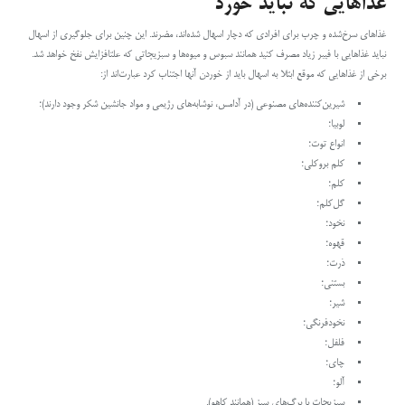
غذاهایی که نباید خورد
غذاهای سرخ‌شده و چرب برای افرادی که دچار اسهال شده‌اند، مضرند. این چنین برای جلوگیری از اسهال
نباید غذاهایی با فیبر زیاد مصرف کنید همانند سبوس و میوه‌ها و سبزیجاتی که علتافزایش نفخ خواهد شد.
برخی از غذاهایی که موقع ابتلا به اسهال باید از خوردن آنها اجتناب کرد عبارت‌اند از:
شیرین‌کننده‌های مصنوعی (در آدامس، نوشابه‌های رژیمی و مواد جانشین‌ شکر وجود دارند)؛
لوبیا؛
انواع توت‌؛
کلم بروکلی؛
کلم؛
گل‌کلم؛
نخود؛
قهوه؛
ذرت؛
بستنی؛
شیر؛
نخودفرنگی؛
فلفل؛
چای؛
آلو؛
سبزیجات با برگ‌های سبز (همانند کاهو).