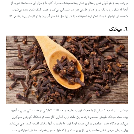
می‌دهد. بعد از هر قولی غذایی مقداری شکر نیمه‌تصفیه‌شده مصرف کنید تا از مزایا آن منفعت‌مند شوید. از
آنجا که شکر زرد به نگه داری دمای طبیعی بدن نیز پشتیبانی می‌کند و جهت خنک شدن معده می‌بشود،
متخصصان نوشیدن شربت شکر نیمه‌تصفیه‌شده (شکر زرد حل شده در آب یخ) را
در تابستان
پیشنهاد می‌کنند.
۶. میخک
درطول سال‌ها، میخک یکی از با اهمیت ترین درمان‌های
مشکلات گوارشی
در طب سنتی چینی و آیورودا
بوده است.
میخک طبیعتی ضدنفخ دارد، به این علت از راه اندازی گاز معده در دستگاه گوارشی جلوگیری
می‌کند. درهنگام پختن غذاهای نفاخی همانند لوبیا قرمز یا نخود، به آنها میخک اضافه کنید. حتی می‌توانید
برای درمان اسیدی شدن معده و رهایی از بوی بد دهان (که طبق معمول همراه با مشکل اسیدیته‌ی معده