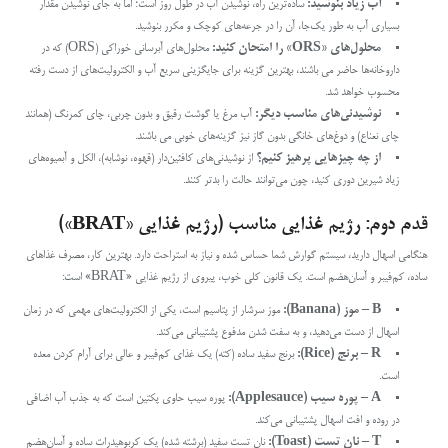
آب زیاد بنوشید
:
ساده‌ترین راه، نوشیدن آب در طول روز است؛ اما به جای نوشیدن مقدار
بسیاری آب به طور یک‌جا، آن را در جرعه‌های کوچک و مکرر بنوشید.
محلول‌های
«ORS» را امتحان کنید:
محلول‌های آبرسانی خوراکی (ORS) که در
داروخانه‌ها حاضر می باشند، بهترین گزینه برای جایگزینی سریع آب و الکترولیت‌های از دست رفته
محسوب خواهد شد.
نوشیدنی‌های مناسب دیگر
:
آب مرغ یا گوشت رقیق و بدون چربی، چای کمرنگ (همانند
چای نعناع) و دوغ‌های خانگی بدون گاز نیز گزینه‌های خوبی می باشند.
از چه چیزهایی پرهیز کنیم؟
از نوشیدنی‌های کافئین‌دار (قهوه، نوشابه)، الکل و آبمیوه‌های
زیاد شیرین دوری کنید، چون می‌توانند حالت را بدتر کنند.
قدم دوم: رژیم غذایی مناسب
(رژیم غذایی «BRAT»)
هنگامی اسهال دارید، سیستم گوارش شما حساس شده و نیاز به استراحت دارد. بهترین کار، مصرف غذاهای
ساده، کم‌فیبر و آسان‌هضم است. یک قانون کلی خوب، پیروی از رژیم غذایی «BRAT» است:
B
– موز (Banana):
موز سرشار از پتاسیم است، یکی از الکترولیت‌های مهمی که در زمان
اسهال از دست می‌دهید، و به سفت شدن مدفوع پشتیبانی می‌کند.
R
– برنج (Rice):
برنج سفید ساده (کته) یک غذای کم‌فیبر و عالی برای آرام کردن معده
است.
A
– پوره سیب (Applesauce):
پوره سیب حاوی پکتین است که به جذب آب اضافی
در روده و افت اسهال پشتیبانی می‌کند.
T
– نان تست (Toast):
نان تست سفید (برشته شده) یک کربوهیدرات ساده و آسان‌هضم