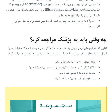
ندارید)، می‌توانید از داروهای بدون نسخه‌ای همانند
لوپرامید (
Loperamide)
یا
بیسموت
ساب‌سالیسیلات (
Bismuth subsalicylate)
برای افت علائم منفعت گیری کنید. این
داروها را بیشتر از یک یا دو روز مصرف نکنید.
استراحت:
به بدن خود زمان بهبودی بدهید. فعالیت بدنی شدید می‌تواند خطر کم‌آبی را
افزایش دهد.
چه وقتی باید به پزشک مراجعه کرد؟
اکنون که فهمیدیم برای درمان اسهال چه بخوریم باید بدانیم اگر اسهال خوب نشد چه کنیم. زیاد تر موارد
اسهال با مراقبت‌های خانگی بهبود می‌یابند. اما در صورت مشاهده موارد زیر، حتماً به پزشک مراجعه کنید:
اسهال بیشتر از ۲ یا ۳ روز ادامه اشکار کند.
علائم کم‌آبی شدید (همانند سرگیجه، ادرار تیره، خشکی دهان) ظاهر بشود.
تب بالا یا درد شدید شکم داشته باشید.
در مدفوع خود خون یا چرک مشاهده کنید.