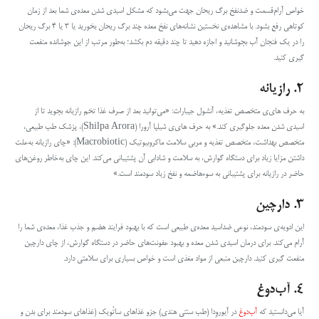
خواص آرام‌قسمت و ضدنفخ برگ ریحان جهت می‌بشود که
مشکل اسیدی شدن معده‌ی شما
بعد از زمان
کوتاهی رفع بشود. با مشاهده‌ی نخستین نشانه‌های نفخ معده چند برگ ریحان بخورید یا ۳ یا ۴ برگ ریحان
را در یک فنجان آب بجوشانید و اجازه دهید تا چند دقیقه دم بکشد؛ به‌طور مرتب از این جوشانده منفعت
گیری کنید.
۲. رازیانه
به حرف های‌ی متخصص تغذیه، آنشول جیبارات: «می‌توانید بعد از صرف غذا تخم رازیانه بجوید تا از
اسیدی شدن معده جلوگیری کند.» به حرف های‌ی شیلپا آرورا (Shilpa Arora)، پزشک طب طبیعی،
متخصص بهداشت، متخصص تغذیه و مربی سلامت ماکروبیوتیک (Macrobiotic): «چای رازیانه به‌علت
داشتن مزایا زیاد برای دستگاه گوارش، به سلامت و شادابی آن پشتیبانی می‌کند. این چای به‌خاطر روغن‌‌های
حاضر در رازیانه برای پشتیبانی به سوءهاضمه و نفخ زیاد سودمند است.»
۳. دارچین
این ادویه‌ی سودمند، نوعی ضداسید معده‌ی طبیعی است که با بهبود فرایند هضم و جذب غذا، معده‌ی شما را
آرام می‌کند. برای درمان اسیدی شدن معده و بهبود عفونت‌های حاضر در دستگاه گوارش، از چای دارچین
منفعت گیری کنید. دارچین منبعی از مواد مغذی است و خواص بسیاری برای سلامتی دارد.
۴. آب‌دوغ
آیا می‌دانستید که
آب‌دوغ
در آیوروِدا (طب سنتی هندی) جزو غذاهای ساتْویک (غذاهای سودمند برای بدن و