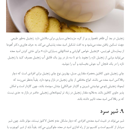
زنجبیل در بعد آن ظاهر ناهموار و پر از گره‌، مزیت‌های بسیاری برای سلامتی دارد. زنجبیل به‌طور طبیعی
جهت تسکین یافتن معده می‌بشود و به افت تشکیل اسید معده پشتیبانی می‌کند. به حرف های‌ی دکتر آهوجا
از بیمارستان فورتیس، «زنجبیل خواص گوارشی و ضدالتهابی بسیار‌ای دارد.» برای خنثی کردن اسید معده
می‌توانید برشی از زنجبیل تازه را بجوید یا
دو تا سه بار در روز
یک قاشق آب زنجبیل مصرف کنید یا زنجبیل
تازه را در یک فنجان آب جوش بخیسانید و آب را بنوشید.
چای زنجبیل بدون کافئین به‌همراه مقداری عسل، بهترین نوع چای زنجبیل برای افرادی است که دچار
رفلاکس اسید معده می باشند. انواع مختلفی از چای زنجبیل در بازار وجود دارد. یقیناً به‌نظر نمی‌رسد که
لیموناد زنجبیلی (نوعی نوشیدنی شیرین و گازدار غیرالکلی) چندان سودمند باشد، چون گازدار است و امکان
پذیر حاوی کافئین باشد. به‌علاوه مقدار زنجبیل در زیاد تر لیمونادهای زنجبیلی حاضر در بازار به‌‌ حدی نیست
که بر رفلاکس اسید معده
تاثییر
داشته باشد.
۹. شیر سرد
شیر می‌تواند در تثبیت اسید معده‌ی
افرادی که دچار مشکل عدم تحمل لاکتوز نیستند، مؤثر باشد. چون شیر
سرشار از کلسیم است و کلسیم نیز از راه اندازی اسید در معده جلوگیری می‌کند. یقیناً باید از شیر کم‌چرب یا