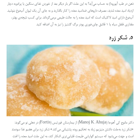
ذهن در طب آیورودا) به حساب می‌آید؟ به این علت اگر بار دیگر بعد از خوردن غذای سنگین یا پرادویه دچار
ازدیاد اسید معده شدید، مصرف داروهای ضداسید معده را کنار بگذارید و به جای آن یک لیوان آب‌دوغ بنوشید.
آب‌دوغ دارای اسید لاکتیک است که اسید معده را به حالت طبیعی برمی‌گرداند. برای کسب نتیجه‌ی بهتر،
مقداری فلفل سیاه یا ۱ قاشق چای‌خوری پودر برگ گشنیز را نیز به آن اضافه کنید.
۵. شکر زرد
دکتر مانوج کی آهوجا (Manoj K. Ahuja) از بیمارستان فورتیس (Fortis) در دهلی نو می‌گوید:
«شکر زرد به‌علت داشتن منیزیم زیاد به تحکیم روده پشتیبانی می‌کند.» شکر زرد برای هضم غذا سودمند
است و جهت می‌بشود که سیستم گوارشی طبیعت قلیایی‌تری اشکار کند، به این علت اسید معده را افت