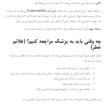
کافی
به سیستم ایمنی شما اجازه می‌دهد تا کار خود را به درستی انجام دهد.
در رابطه داروها، برخی داروهای بدون نسخه همانند
لوپرامید
(Loperamide)
می‌توانند به افت شدت
حرکات روده و توقف اسهال پشتیبانی کنند. با این حال، در مصرف آن‌ها احتیاط کنید. اگر اسهال شما ناشی از
یک عفونت باکتریایی باشد، متوقف کردن آن امکان پذیر علتحبس شدن باکتری‌ها در بدن بشود.
مسئله مهم:
قبل از مصرف هرگونه دارو، حتماً با یک داروساز یا پزشک مشورت کنید.
چه وقتی باید به پزشک مراجعه کنیم؟ (علائم
خطر)
اسهال طبق معمولً طی یک یا دو روز بهبود می‌یابد؛ اما در صورت مشاهده هر یک از علائم زیر، فوراً به
پزشک مراجعه کنید:
اسهال بیشتر از دو روز ادامه داشته باشد.
علائم شدید کم‌آبی بدن (همانند سرگیجه، خشکی شدید دهان، عدم ادرار یا ادرار زیاد تیره).
تب بالا (بیشتر از ۳۸.۵ درجه سانتی‌گراد).
درد شدید در ناحیه شکم یا مقعد.
مشاهده خون یا چرک در مدفوع (مدفوع سیاه یا قیری رنگ).
این علائم می‌توانند نشان‌دهنده یک مشکل جدی‌تر باشند که نیاز به درمان تخصصی دارد.