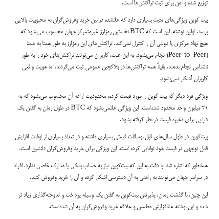
توزیع شده و امن برای ثبت تراکنش‌ها است.
بیت کوین ویژگی‌های مثبت بسیاری دارد که علتشده در بین خرید وفروش‌گران به محبوبیت بالایی
برسد. اولین نوشته، این است که BTC نخستین رمزارز غیرمتمرکز جهان محسوب می‌بشود که
هیچ نهاد مرکزی یا دولتی آن را کنترل نمی‌کند. تراکنش‌های این رمزارز به طور همتا به همتا
(Peer-to-Peer) انجام می‌بشود. به این علت، کاربران می‌توانند تراکنش‌های خود را به طور
ناشناس انجام بدهند. یقیناً همه تراکنش‌ها در بلاکچین عمومی ثبت می‌گردند، اما هویت واقعی
کاربران آشکار نمی‌بشود.
ویژگی فرد دیگر که بیت کوین را مورد قیمت کرده، محدودیت اراعه آن محسوب می‌بشود که به
21 میلیون واحد محدود شده‌است. این ویژگی علتمی‌بشود که BTC در طول زمان به گفتن یک
دارایی برای ذخیره قیمت در نظر گرفته بشود.
بیت‌کوین در طول سال‌های قبل نوسانات قیمتی بسیاری داشته و در تعداد بسیاری از اوقات افزایش
قابل توجهی در قیمت خود توانایی کرده است. این ویژگی برای خرید وفروش‌گران دلنشین است.
همانطور که اشاره شد، با دقت به این که بیت‌کوین نیاز به حساب بانکی یا مدارک خاصی ندارد، افراد
در سراسر جهان می‌توانند به راحتی به آن دسترسی اشکار کرده و آن را خرید وفروش کنند.
این چنین، با گذشت زمان، پذیرفتن بیت‌کوین به گفتن یک وسیله پرداخت و اندوخته‌گذاری زیاد تر
شده و این نوشته علتافزایش مطمعن و علاقه خرید وفروش‌گران به آن شده‌است.