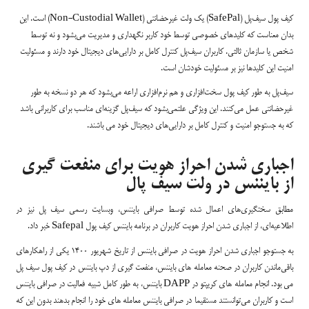
کیف پول سیف‌پل (SafePal) یک ولت غیرحضانتی (Non-Custodial Wallet) است. این
بدان معناست که کلیدهای خصوصی توسط خود کاربر نگهداری و مدیریت می‌بشود و نه توسط
شخص یا سازمان ثالثی. کاربران سیف‌پل کنترل کامل بر دارایی‌های دیجیتال خود دارند و مسئولیت
امنیت این کلیدها نیز بر مسئولیت خودشان است.
سیف‌پل به طور کیف پول سخت‌افزاری و هم نرم‌افزاری اراعه می‌بشود که هر دو نسخه به طور
غیرحضانتی عمل می‌کنند. این ویژگی علتمی‌بشود که سیف‌پل گزینه‌ای مناسب برای کاربرانی باشد
که به جستوجو امنیت و کنترل کامل بر دارایی‌های دیجیتال خود می باشند.
اجباری شدن احراز هویت برای منفعت گیری
از بایننس در ولت سیف پال
مطابق سختگیری‌های اعمال شده توسط صرافی بایننس، وبسایت رسمی سیف پل نیز در
اطلاعیه‌ای، از اجباری شدن احراز هویت کاربران در برنامه بایننس کیف پول Safepal خبر داد.
به جستوجو اجباری شدن احراز هویت در صرافی بایننس از تاریخ شهریور ۱۴۰۰ یکی از راهکارهای
باقی‌ماندن کاربران در صحنه معامله های بایننس، منفعت گیری از دپ بایننس در کیف پول سیف پل
می بود. انجام معامله های کریپتو در DAPP بایننس، به طور کامل شبیه فعالیت در صرافی بایننس
است و کاربران می‌توانستند مستقیما در صرافی بایننس معامله های خود را انجام بدهند بدون این که