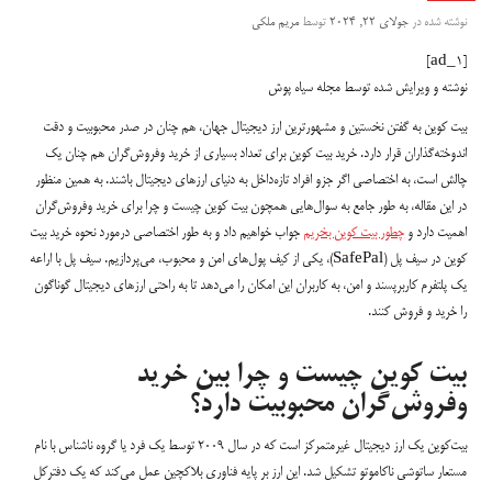
نوشته شده در
جولای 22, 2024
توسط
مریم ملکی
[ad_1]
نوشته و ویرایش شده توسط مجله سیاه پوش
بیت کوین به گفتن نخستین و مشهورترین ارز دیجیتال جهان، هم چنان در صدر محبوبیت و دقت
اندوخته‌گذاران قرار دارد. خرید بیت کوین برای تعداد بسیاری از خرید وفروش‌گران هم چنان یک
چالش است، به اختصاصی اگر جزو افراد تازه‌داخل به دنیای ارزهای دیجیتال باشند. به همین منظور
در این مقاله، به طور جامع به سوال‌هایی همچون بیت کوین چیست و چرا برای خرید وفروش‌گران
اهمیت دارد و
چطور بیت کوین بخریم
جواب خواهیم داد و به طور اختصاصی درمورد نحوه خرید بیت
کوین در سیف پل (SafePal)، یکی از کیف پول‌های امن و محبوب، می‌پردازیم. سیف پل با اراعه
یک پلتفرم کاربرپسند و امن، به کاربران این امکان را می‌دهد تا به راحتی ارزهای دیجیتال گوناگون
را خرید و فروش کنند.
بیت کوین چیست و چرا بین خرید
وفروش‌گران محبوبیت دارد؟
بیت‌کوین یک ارز دیجیتال غیرمتمرکز است که در سال 2009 توسط یک فرد یا گروه ناشناس با نام
مستعار ساتوشی ناکاموتو تشکیل شد. این ارز بر پایه فناوری بلاکچین عمل می‌کند که یک دفترکل