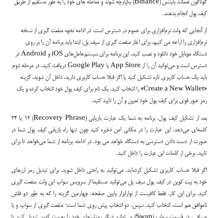
گوناگون همانند بایننس (Binance) یکپارچه شوند و معامله های خود را به طور مستقیم از طریق
کیف پول انجام بدهند.
از آنجایی که ولت نرم‌افزاری برای عموم در دسترس است، در ادامه نحوه منفعت گیری از نسخه
نرم‌افزاری را اراعه می کنیم. برای اغاز منفعت گیری از سیف پل، ابتدا باید برنامه آن را بر روی
دستگاه موبایل خود دانلود و نصب کنید. این برنامه برای سیستم‌عامل‌های iOS و Android در
دسترس است و می‌توانید آن را از App Store یا Google Play دریافت کنید. در مرحله دوم
باید یک حساب کاربری تازه تشکیل کنید یا اگر قبلا حساب کاربری دارید، داخل آن شوید. گزینه
«Create a New Wallet» را انتخاب کنید. یک نام برای کیف پول خود انتخاب کرده و یک
رمز عبور قوی برای کیف پول خود تعیین و آن را تایید کنید.
بعد از تشکیل کیف پول، برنامه به شما یک عبارت بازیابی (Recovery Phrase) ۱۲ یا ۲۴
کلمه‌ای می‌دهد. این عبارت را در مکانی امن ذخیره کنید چون تنها راه بازیابی کیف پول شما در
صورت از دست دادن دسترسی به دستگاه خواهد می بود. در ادامه، برنامه از شما می‌خواهد تا برای
تایید، برخی از کلمات این عبارت را داخل کنید.
اگر قبلا حساب کاربری تشکیل کرده‌اید، می‌توانید به راحتی داخل شوید. برای تبدیل رمز ارزهای
خود به بیت کوین در کیف پول سیف پل می‌توانید مستقیما از سرویس سواپ این ولت منفعت گیری
کنید. برای این کار، فقط کافیست از نوارابزار پایین صفحه، چهارمین گزینه را که به طور دو فلش
ناموافق هم است، انتخاب کنید. سپس، دو انتخاب پیش روی شما است؛ منفعت گیری از سواپ و یا
صرافی. در قسمت سواپ (Swap) می‌توانید دیگر رمزارزهای خود را به بیت کوین تبدیل کنید یا