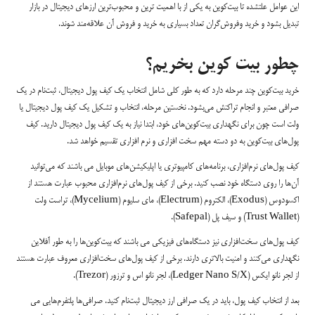
این عوامل علتشده تا بیت‌کوین به یکی از با اهمیت ترین و محبوب‌ترین ارزهای دیجیتال در بازار
تبدیل بشود و خرید وفروش‌گران تعداد بسیاری به خرید و فروش آن علاقه‌مند شوند.
چطور بیت کوین بخریم؟
خرید بیت‌کوین چند مرحله دارد که به طور کلی شامل انتخاب یک کیف پول دیجیتال، ثبت‌نام در یک
صرافی معتبر و انجام تراکنش می‌بشود. نخستین مرحله، انتخاب و تشکیل یک کیف پول دیجیتال یا
ولت است چون برای نگهداری بیت‌کوین‌های خود، ابتدا نیاز به یک کیف پول دیجیتال دارید. کیف
پول‌های بیت‌کوین به دو دسته مهم سخت افزاری و نرم افزاری تقسیم خواهد شد.
کیف پول‌های نرم‌افزاری، برنامه‌های کامپیوتری یا اپلیکیشن‌های موبایل می باشند که می‌توانید
آن‌ها را روی دستگاه خود نصب کنید. برخی از کیف پول‌های نرم‌افزاری محبوب عبارت هستند از
اکسودوس (Exodus)، الکتروم (Electrum)، مای سلیوم (Mycelium)، تراست ولت
(Trust Wallet) و سیف پل (Safepal).
کیف پول‌های سخت‌افزاری نیز دستگاه‌های فیزیکی می باشند که بیت‌کوین‌ها را به طور آفلاین
نگهداری می‌کنند و امنیت بالاتری دارند. برخی از کیف پول‌های سخت‌افزاری معروف عبارت هستند
از لجر نانو ایکس (Ledger Nano S/X)، لجر نانو اس و ترزور (Trezor).
بعد از انتخاب کیف پول، باید در یک صرافی ارز دیجیتال ثبت‌نام کنید. صرافی‌ها پلتفرم‌هایی می