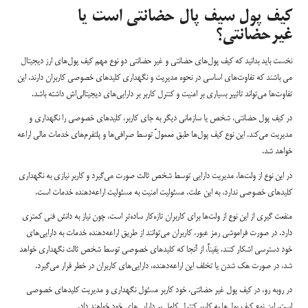
کیف پول سیف پال حضانتی است یا
غیرحضانتی؟
نخست باید بدانید که کیف پول‌های حضانتی و غیر حضانتی دو نوع مهم کیف پول‌های ارز دیجیتال
می باشند که تفاوت‌های اساسی در نحوه مدیریت و نگهداری کلیدهای خصوصی کاربران دارند. این
تفاوت‌ها می‌تواند تاثییر بسیاری بر امنیت و کنترل کاربر بر دارایی‌های دیجیتالی‌اش داشته باشد.
در کیف پول حضانتی، شخص یا سازمانی دیگر به جای کاربر، کلیدهای خصوصی را نگهداری و
مدیریت می‌کند. این نوع کیف پول‌ها طبق معمولً توسط صرافی‌ها و پلتفرم‌های خدمات مالی اراعه
خواهد شد.
در این نوع از ولت‌ها، مدیریت دارایی توسط شخص ثالث صورت می‌گیرد و کاربر نیازی به نگهداری
کلیدهای خصوصی ندارد، به این علت، مسئولیت امنیت به مسئولیت اراعه‌دهنده خدمات است.
منفعت گیری از این نوع از ولت‌ها برای کاربران تازه‌کار ساده‌تر است، چون نیاز به دانش فنی کمتری
دارد. در صورت فراموشی رمز عبور، کاربران می‌توانند از طریق اراعه‌دهنده خدمات به دارایی‌های
خود دسترسی اشکار کنند. یقیناً، از آنجا که کلیدهای خصوصی توسط شخص ثالث نگهداری خواهد
شد، در صورت هک شدن یا تخلف این اراعه‌دهنده، دارایی‌های کاربران در خطر قرار می‌گیرد.
در روبه رو، در کیف پول غیر حضانتی، خود کاربر مسئول نگهداری و مدیریت کلیدهای خصوصی
است. این نوع کیف پول‌ها به کاربر کنترل کامل بر دارایی‌های خود خواهند داد.