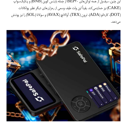
این چنین، سیف‌پل از همه توکن‌های BEP20 از جمله بایننس کوین (BNB) و پنکیک‌سواپ
(CAKE) نیز حمایتمی‌کند. یقیناً این ولت طیف وسعی از رمزارزهای دیگر نظیر پولکادات
(DOT)، کاردانو (ADA)، ترون (TRX)، آوالانچ (AVAX) و سولانا (SOL) را نیز پوشش
می‌دهد.