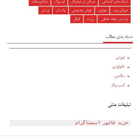
شبکه های اجتماعی
صرافی ارز دیجیتال
فیسبوک
مایکروسافت
میزبانی وب
هواوی
هوش مصنوعی
واتساپ
ورزش
پایداری رابطه عاطفی
پرینت
گوگل
دسته بندی مطالب
اموزش
تکنولوژی
سلامتی
کسب وکار
تبلیغات متنی
خرید فالور اینستاگرام