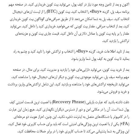
اکنون و بعد از تامین وجه مورد نیاز در کیف پول، می‌توانید بیت کوین خریداری کنید. در صفحه مهم
برنامه سیف پل، گزینه «Buy» را انتخاب کنید. بیت کوین (BTC) را از لیست ارزهای دیجیتال
انتخاب کنید. سیف پل به شما امکان می‌دهد تا از طریق صرافی‌های گوناگون بیت کوین خریداری
کنید. بعد از انتخاب صرافی، مقدار بیت کوینی که می‌خواهید خریداری کنید را داخل کنید. می‌توانید
مقدار را بر پایه بیت کوین یا معادل دلاری آن داخل کنید. قیمت جاری بیت کوین و هزینه‌های
تراکنش را بازدید کنید.
بعد از تایید اطلاعات خرید، گزینه «Buy» را انتخاب و تراکنش خود را تایید کنید و چشم به راه
بمانید تا بیت کوین به کیف پول شما واریز بشود.
بعد از خرید بیت کوین، می‌توانید دارایی‌های خود را بازدید و مدیریت کنید. برای مثال، در صفحه
مهم برنامه سیف پل، می‌توانید موجودی بیت کوین و دیگر ارزهای دیجیتال خود را مشاهده کنید.
می‌توانید تاریخچه تراکنش‌های خود را مشاهده و بازدید کنید. این شامل تراکنش‌های واریز، برداشت
و خرید و فروش می‌بشود.
دقت داشته باشید که عبارت بازیابی (Recovery Phrase) با اهمیت ترین قسمت امنیتی کیف
پول شما است. آن را در مکانی امن و دور از دسترس دیگران نگهداری کنید. هیچ زمان این عبارت
را در کامپیوتر یا دستگاه‌های متصل به اینترنت ذخیره نکنید. این چنین، احراز هویت دو مرحله‌ای
(2FA) یکی از با اهمیت ترین ویژگی‌های امنیتی است که باید برای حساب کاربری خود فعال کنید.
این ویژگی به شما پشتیبانی می‌کند تا حساب کاربری خود را در برابر حملات محافظت کنید.