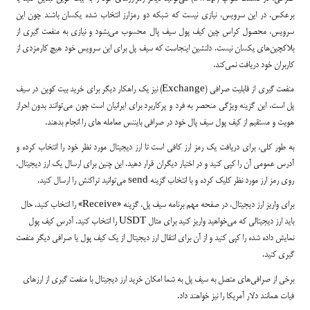
برعکس. در این سرویس، نیازی نیست که شبکه دو رمزارز انتخاب شده یکسان باشند چون این
سرویس، محصول کراس چین کیف پول سیف پال محسوب می‌بشود و نیازی به منفعت گیری از
بلاکچین‌های یکسان نیست. دلنشین اینجاست که سیف پل برای این سرویس خود هیچ کارمزدی از
کاربران خود دریافت نمی‌کند.
منفعت گیری از قابلیت صرافی (Exchange) نیز یک راهکار دیگر برای خرید بیت کوین در سیف
پل است، این گزینه ویژگی منحصر به فرد و پرکاربرد برای ایرانیان است چون می‌توانند بدون احراز
هویت و مستقیم از کیف پول سیف پال خود در صرافی بایننس معامله های را انجام بدهند.
به طور کلی، برای دریافت یک رمز ارز کافی است تا ارز دیجیتال مورد نظر خود را انتخاب کرده و
آدرس عمومی آن را کپی کنید و در اختیار دیگران قرار دهید. این چنین برای ارسال یک ارز دیجیتال،
روی رمز ارز مورد نظر کلیک کرده و با انتخاب گزینه send می‌توانید تراکنش را ارسال کنید.
برای واریز ارز دیجیتال، در صفحه مهم برنامه سیف پل، گزینه «Receive» را انتخاب کنید. حال
باید ارز دیجیتالی که می‌خواهید واریز کنید برای مثال USDT را انتخاب کنید. آدرس کیف پول
نمایش داده شده را کپی کنید و از آن برای انتقال ارز دیجیتال از یک کیف پول یا صرافی دیگر منفعت
گیری کنید.
برخی از صرافی‌های متصل به سیف پل به شما امکان خرید ارز دیجیتال با منفعت گیری از ارزهای
فیات همانند دلار آمریکا را نیز خواهند داد.