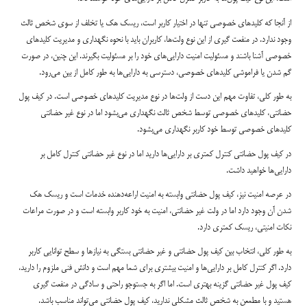
از آنجا که کلیدهای خصوصی تنها در اختیار کاربر است، ریسک هک یا تخلف از سوی شخص ثالث
وجود ندارد. در منفعت گیری از این نوع ولت‌ها، کاربران باید با نحوه نگهداری و مدیریت کلیدهای
خصوصی آشنا باشند و مسئولیت امنیت دارایی‌های خود را بر مسئولیت بگیرند. این چنین، در صورت
گم شدن یا فراموشی کلیدهای خصوصی، دسترسی به دارایی‌ها به طور کامل از بین می‌رود.
به طور کلی، تفاوت‌ مهم این دست از ولت‌ها در نوع مدیریت کلیدهای خصوصی است. در کیف پول
حضانتی، کلیدهای خصوصی توسط شخص ثالث نگهداری می‌بشود اما در نوع غیر حضانتی
کلیدهای خصوصی توسط خود کاربر نگهداری می‌بشود.
در کیف پول حضانتی کنترل کمتری بر دارایی‌ها دارید اما در نوع غیر حضانتی کنترل کامل بر
دارایی‌ها خواهید داشت.
در عرصه امنیت نیز، کیف پول حضانتی وابسته به امنیت اراعه‌دهنده خدمات است و ریسک هک
شدن آن وجود دارد اما در ولت غیر حضانتی، امنیت به خود کاربر وابسته است و در صورت مراعات
نکات امنیتی، ریسک کمتری دارد.
به طور کلی، انتخاب بین کیف پول حضانتی و غیر حضانتی بستگی به نیازها و سطح توانایی کاربر
دارد. اگر کنترل کامل بر دارایی‌ها و امنیت بیشتری برای شما مهم است و دانش فنی ملزوم را دارید،
کیف پول غیر حضانتی گزینه بهتری است. اما اگر به جستوجو راحتی و سادگی در منفعت گیری
هستید و با مطمعن به شخص ثالث مشکلی ندارید، کیف پول حضانتی می‌تواند مناسب باشد.