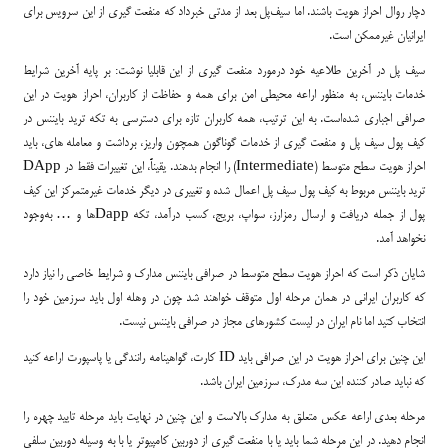
دچار روال احراز هویت باشند. اما سیف‌پل بعد از مدتی خبرداد که منفعت گیری از این سرویس برای
ایرانیان غیرممکن است.
سیف پل در آخرین طلاعیه خود درمورد منفعت گیری از این قابلیا نوشت: بر پایه آخرین شرایط
خدمات بایننس، به منظور اراعه محیطی امن برای همه و حفاظت از کاربران، احراز هویت در این
صرافی اجباری شده‌است. به این ترتیب، همه کاربران تازه برای دسترسی به تکه ترید بایننس در
کیف پول سیف پل و منفعت گیری از خدمات گوناگون همچون واریز، برداشت و معامله های، باید
احراز هویت سطح متوسط (Intermediate) را انجام بدهند. یقیناً، این تغییرات فقط در DApp
ترید بایننس مربوط به کیف پول سیف پل اعمال شده و تغییری در دیگر خدمات غیرمتمرکز این کیف
پول از جمله دریافت و ارسال رمزارز، سواپ، بریج، کسب درآمد، تکه Dappها و … به‌وجود
نخواهد آمد.
شایان ذکر است که احراز هویت سطح متوسط در صرافی بایننس مدارک و شرایط خاصی را نیاز دارد
که کاربران ایرانی در همان مرحله اول متوقف خواهند شد چون در وهله اول باید سرزمین خود را
انتخاب کتید اما نام ایران در لیست کشورهای مجاز در صرافی بایننس نیست.
این چنین برای احراز هویت در این صرافی باید ID کارت، گواهینامه رانندگی یا پاسپورت اراعه کنید
که نباید صادر کننده این سه مدرک، سرزمین ایران باشد.
مرحله بعدی اراعه عکس متعلق به مدارک بالاست و این چنین در نهایت باید مرحله تایید چهره را
انجام دهید. در این مرحله شما باید یا با منفعت گیری از دوربین کامپیوتر یا با به وسیله دوربین سلفی