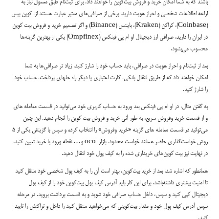
باشند که به شما امکان خرید و فروش بیت‌کوین را خواهند داد. برای ثبت‌نام طبق معمول نیاز به
اراعه اطلاعات شخصی و احراز هویت دارید. برخی از صرافی‌های معتبر عبارت هستند از: کوین بیس
(Coinbase)، کراکن (Kraken)، بایننس (Binance) و اگر تصمیم خرید و فروش بیت کوین
در ایران را دارید، صرافی ارز دیجیتال او ام پی فینکس (Ompfinex) یکی از بهترین گزینه‌ها
محسوب می‌بشود.
بعد از ثبت‌نام و احراز هویت در صرافی، باید حساب خود را شارژ کنید. زیاد تر صرافی‌ها به شما
امکان خواهند داد که از طریق انتقال بانکی، کارت اعتباری یا دیگر راه حلهای پرداخت، حساب خود
را شارژ کنید.
به گفتن مثال، در او ام پی فینکس بعد ورود به حساب کاربری خود می‌توانید در قسمت معامله های
و از قسمت خرید وفروش سریع، به طور آنی خرید و فروش بیت کوین را انجام دهید. این چنین
می‌توانید در قسمت معامله های گزینه «خرید وفروش» را انتخاب کرده و سپس با گزینش یکی از 5
روش خواست‌گذاری حاضر همانند خواست محدود، بازار، oco و… نقطه ورود یا خرید تعیین کنید.
در نهایت نیز بیت کوین‌های خریداری شده را به کیف پول خود انتقال دهید.
همانطور که اشاره شد، بعد از خرید بیت‌کوین، بهتر است آن را به کیف پول شخصی خود منتقل کنید
تا امنیت بیشتری داشته‌باشد. برای این کار باید آدرس کیف پول بیت‌کوین خود را از کیف پول
دیجیتال کپی کنید و سپس، داخل حساب صرافی خود شوید و به قسمت برداشت بروید. در مرحله
سپس آدرس کیف پول خود و مقدار بیت‌کوینی که می‌خواهید منتقل کنید را داخل و تراکنش را تایید
کنید.