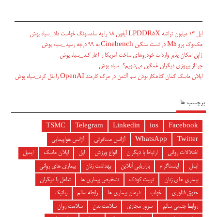
اپل ۱۳ میلیون تراشه LPDDR5X آیفون ۱۸ را به سامسونگ خواست داد_سیاه پوش
مک‌بوک پرو M5 در تست سنگین Cinebench به ۹۹ درجه رسید_سیاه پوش
ژاپن امکان پذیر واردات خودروهای ساخت آمریکا را اغاز کند_سیاه پوش
چرا از پیروزی دیگران غمگین می‌شویم؟_سیاه پوش
ایلان ماسک گمان گناهکار بودن سم آلتمن در مرگ کارمند OpenAI را نقل کرد_سیاه پوش
برچسب ها
TSMC
Telegram
Linkedin
ios
Facebook
Twitter
WhatsApp
آژانس مسافرتی
آژانس هواپیمایی
اختلالات روانی
ارتباط با دیگران
انواع ورزش
اپل
ایلان ماسک
ایمیل
اینتل
اینستاگرام
بازاریابی آنلاین
بهداشت زنان
بیماری های روانی
بیماری های زنان
تربیت کودک
تشخیص بیماری ها
تعامل با دیگران
حقوق فناوری
خواب
درمان بیماری ها
رابطه سالم
رباتیک
روابط جنسی سالم
سرور مجازی
سلامت بدن
سلامت روان