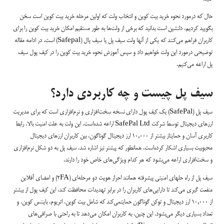
حال که درمورد نحوه خرید بیت کوین و انتخاب ولت که اولین مرحله خرید بیت کوین است سخن
بگویید کردیم، دلنشین است بدانید که برخی از ولت‌ها به طور مستقیم امکان خرید بیت کوین را برای
کاربران فراهم می‌کنند که یکی از آنها ولت سیف پل یا سیف پال (Safepal) است. در ادامه مقاله
توضیحی درمورد این ولت خواهیم داد و سپس آموزش نحوه خرید بیت کوین را در کیف پول سیف
پل اراعه می‌کنیم.
سیف پل چیست و چه کاربردی دارد؟
سیف پل (SafePal) یک کیف پول دارای نسخه سخت‌افزاری و نرم‌افزاری است که برای مدیریت
ارزهای دیجیتال توسط شرکت SafePal Ltd اراعه شده‌است. این ولت به علت امنیت بالا، رابط
کاربری آسان و حمایتاز بیشتر از 10,000 ارز دیجیتال گوناگون، بین کاربران ارزهای دیجیتال
محبوبیت بسیاری اشکار کرده‌است. همانطور که پیشتر نیز اشاره شد، سیف پل به دو شکل نرم‌افزاری
و سخت‌افزاری اراعه می‌بشود که هر کدام ویژگی‌های خاص خود را دارند.
سیف پل از راه حلهای امنیتی پیشرفته همانند احراز هویت دو مرحله‌ای (2FA) و امضای آفلاین
منفعت گیری می‌کند تا دارایی‌های کاربران را در برابر تهدیدات محافظت کند. این کیف پول از بیشتر
از 10,000 ارز دیجیتال و توکن گوناگون حمایتمی‌کند که شامل بیت کوین، اتریوم، بایننس کوین، و
تعداد بسیاری دیگر می‌بشود. این چنین، به کاربران امکان می‌دهد تا به راحتی با صرافی‌های