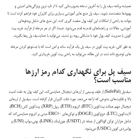
همیشه برنامه سیف پل را به آخرین نسخه به‌روزرسانی کنید تا از تازه ترین ویژگی‌های امنیتی و
بهبودها منفعت‌مند شوید. سیف پل منبع های آموزشی بسیاری برای کاربران خود فراهم کرده است تا
بتوانند به راحتی از امکانات این کیف پول منفعت گیری کنند. این منبع های شامل ویدئوهای
آموزشی، مقالات، و راهنماهای قدم به قدم می‌بشود. ضمنا، اگر در هر مرحله از فرآیند خرید بیت
کوین یا مدیریت کیف پول خود با مشکلی روبه رو شدید، می‌توانید با حمایتسیف پل ربط بگیرید.
به طور کلی، خرید بیت کوین در سیف پل یک فرآیند ساده و امن است که با جستوجو کردن مرحله
های توضیح داده شده در این مقاله، می‌توانید به راحتی بیت کوین خریداری کنید.
سیف پل برای نگهداری کدام رمز ارزها
مناسب است؟
سیف‌پل (SafePal) از طیف وسیعی از ارزهای دیجیتال حمایتمی‌کند. این کیف پول به علت امنیت
بالا و قابلیت‌های متنوعی که اراعه می‌دهد، مورد دقت کاربران قرار گرفته است. سیف‌پل از ارزهای
دیجیتال مهم همانند بیت‌کوین (BTC)، اتریوم (ETH)، ریپل (XRP)، بیت‌کوین کش (BCH)،
لایت‌کوین (LTC)، دوج‌کوین (DOGE) و توکن‌های ERC20 مبتنی بر اتریوم حمایتمی‌کند که
شامل هزاران توکن گوناگون از جمله تتر (USDT)، چین‌لینک (LINK)، یونی‌سواپ (UNI) و
یو‌اس‌دی کوین (USDC) می‌بشود.