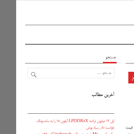
جستجو
شی برتر
آخرین مطالب
اپل ۱۳ میلیون تراشه LPDDR5X آیفون ۱۸ را به سامسونگ
خواست داد_سیاه پوش
و قیمت