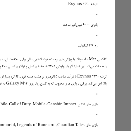
تراشه Exynos 1330
باتری 6000 میلی‌آمپر ساعت
رم 4/6 گیگابایت
را ضمانت می‌کند. این نمایشگر با رزولوشن 2408 * 1080 پیکسل و تراکم پیکسلی 400 پیکسل در اینچ، کیفیت عکس بالایی اراعه می‌دهد که برای نمایش جزئیات بازی‌ها زیاد مهم است.
بالا اجرا می‌کند. برخی از بازی های محبوب که به گمان زیاد روی Galaxy M14 به خوبی اجرا می شوند عبارت هستند از:
بازی های اکشن: PUBG Mobile، Call of Duty: Mobile، Genshin Impact
بازی های RPG: Diablo Immortal, Legends of Runeterra, Guardian Tales