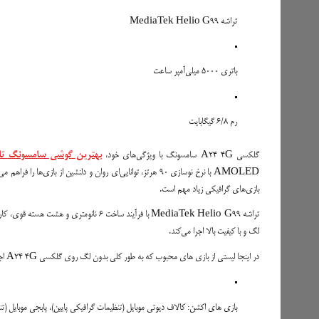
تراشه MediaTek Helio G99
باتری 5000 میلی‌آمپر ساعت
رم 6/8 گیگابایت
گلکسی A24 4G سامسونگ با ویژگی‌های خود،
بهترین گوشی سامسونگ تا 0
بازی‌های گرافیکی زیاد مهم است.
لگ و با کیفیت بالا اجرا می‌کند.
در اینجا لیستی از بازی های محبوب که به طور کلی بدون لگ روی گلکسی A24 4G اجرا می شوند آورده شده است:
بازی های اکشن: کالاف دیوتی موبایل (تنظیمات گرافیکی پایین)، پابجی موبایل (تنظیمات گراف