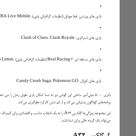
بازی های ورزشی: فیفا موبایل (تنظیمات گرافیکی پایین)، PES 2021، NBA Live Mobile
بازی های استراتژی: Clash of Clans، Clash Royale
بازی های مسابقه ای: Real Racing 3 (تنظیمات گرافیکی پایین)، Need for Speed No Limits
بازی های کژوال: Candy Crush Saga، Pokemon GO
برنامه‌های گوناگون پشتیبانی می‌کند و از کم شدن کارکرد جلوگیری می‌کند.
می‌تواند یک گزینه عالی برای شما باشد.