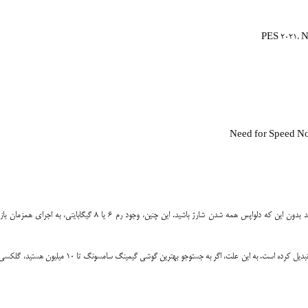
باتری 5000 میلی‌آمپر ساعتی این گوشی نیز به شما امکان بازی طویل ‌زمان را می ‌دهد بدون این که دلواپس همه شدن شارژ باشید. این چنین، وجود رم 6 یا 8 گیگابا