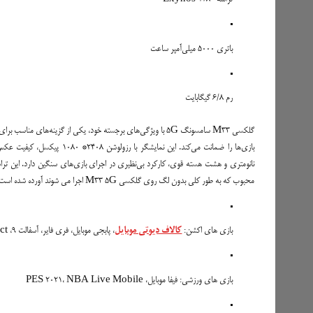
باتری 5000 میلی‌آمپر ساعت
رم 6/8 گیگابایت
محبوب که به طور کلی بدون لگ روی گلکسی M33 5G اجرا می شوند آورده شده است:
بازی های اکشن:
کالاف دیوتی موبایل
، پابجی موبایل، فری فایر، آسفالت 9، Genshin Impact
بازی های ورزشی: فیفا موبایل، PES 2021، NBA Live Mobile