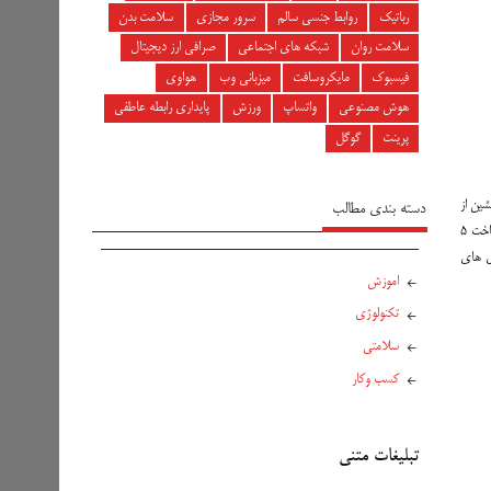
رباتیک
روابط جنسی سالم
سرور مجازی
سلامت بدن
سلامت روان
شبکه های اجتماعی
صرافی ارز دیجیتال
فیسبوک
مایکروسافت
میزبانی وب
هواوی
هوش مصنوعی
واتساپ
ورزش
پایداری رابطه عاطفی
پرینت
گوگل
 هرتز، توانایی‌ای روان و دلنشین از
دسته بندی مطالب
بازی‌ها را ضمانت می‌کند. این نمایشگر با رزولوشن 2408* 1080 پیکسل، کیفیت عکس بالایی اراعه می‌دهد که جزئیات بازی‌ها را به‌خوبی نمایش می‌دهد. تراشه Exynos 1280 با فرآیند ساخت 5
ستی از بازی های
اموزش
تکنولوژی
سلامتی
کسب وکار
تبلیغات متنی