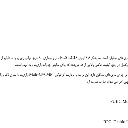
گلکسی M14 سامسونگ با ویژگی‌های برجسته خود، انتخابی عالی برای علاقه‌مندان به بازی‌های موبایلی است. نمایشگر 6.6 اینچی PLS LCD با نرخ نوسازی 90 هرتز، توانا
تراشه Exynos 1330 با فرآیند ساخت 5 نانومتری و هشت هسته قوی، کارکرد بسیار‌ای در اجرای بازی‌های سنگین دارد. این تراشه با پردازنده گرافیکی 8 MP2