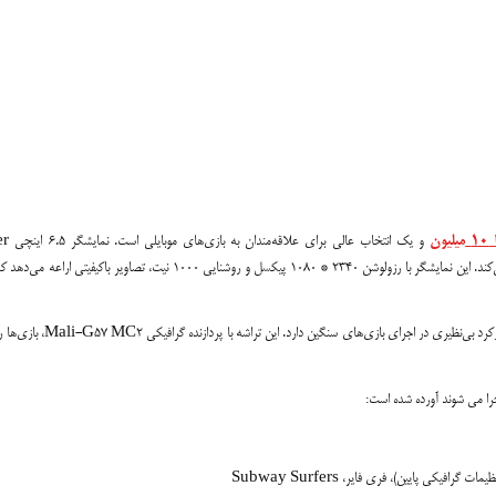
1
میلیون
و یک انتخاب عالی بر
AMOLED با نرخ نوسازی 90 هرتز، توانایی‌ای روان و دلنشین از بازی‌ها را فراهم می‌کند. این نمایشگر با رزولوشن 2340 * 1080 پیکسل و روشنایی 1000 نیت، تصاویر با
تراشه MediaTek Helio G99 با فرآیند ساخت 6 نانومتری و هشت هسته قوی، کارکرد بی‌نظیری در اجرای بازی‌های س
یکی پایین)، فری فایر، Subway Surfers