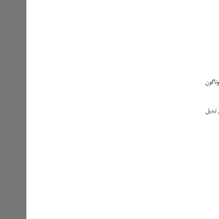
و برنامه‌های گوناگون
ت. این مجموعه ویژگی‌ها گلکسی M14 آن را بهترین گوشی گیمینگ سامسونگ تا 10 میلیون تبدیل