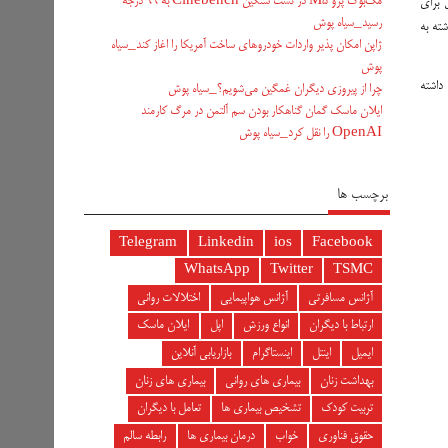
مک‌بوک پرو M5 در تست سنگین Cinebench به ۹۹ درجه
ل برای
رسید_سیاه پوش
هستید، این نوشته به
ژاپن امکان پذیر واردات خودروهای ساخت آمریکا را اغاز کند_سیاه
پوش
ب را داشته
چرا از پیروزی دیگران غمگین می‌شویم؟_سیاه پوش
ایلان ماسک گمان گناهکار بودن سم آلتمن در مرگ کارمند
OpenAI را نقل کرد_سیاه پوش
برچسب ها
Telegram
Linkedin
ios
Facebook
WhatsApp
Twitter
TSMC
آژانس مسافرتی
آژانس هواپیمایی
اختلالات روانی
ارتباط با دیگران
انواع ورزش
اپل
ایلان ماسک
ایمیل
اینتل
اینستاگرام
بازاریابی آنلاین
بهداشت زنان
بیماری های روانی
بیماری های زنان
تربیت کودک
تشخیص بیماری ها
تعامل با دیگران
حقوق فناوری
خواب
درمان بیماری ها
رابطه سالم