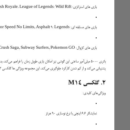
بازی های استراتژی: Clash of Clans، Clash Royale، League of Legends: Wild Rift
بازی های مسابقه ای: Real Racing 3، Need for Speed No Limits, Asphalt 9: Legends
بازی های کژوال: Candy Crush Saga, Subway Surfers, Pokemon GO
پشتیبانی می‌کند و از کم شدن کارکرد جلوگیری می‌کند. این مجموعه ویژگی ‌ها گلکسی M33 را به یک انتخاب مناسب و اقتصادی برای گیمینگ تبدیل کرده است.
2. گلکسی M14
ویژگی‌های کلیدی:
نمایشگر 6.6 اینچی با نرخ نوسازی 90 هرتز