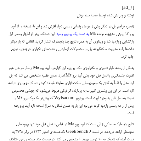
[ad_1]
نوشته و ویرایش شده توسط مجله سیاه پوش
زنجیره فراهم اپل بار دیگر پیش از موعد رونمایی رسمی دچار لغزش شد و این بار نسخه‌ای از آیپد
پرو 13 اینچی تجهیزبه تراشه M5
به دست یک یوتیوبر رسید
. این دستگاه پیش از اظهار رسمی اپل
بازگشایی و بازدید شد و ویدئوی آن به همراه نتایج چند بنچمارک انتشار گردید. اتفاقی که بار دیگر
دقت‌ها را به مدیریت سختگیرانه اپل بر محصولات آزمایشی و نشت‌های تکراری در زنجیره توزیع
جلب کرد.
به نقل از رسانه اخبار فناوری و تکنولوژی تکنا، بر پایه این گزارش، آیپد پرو M5 از نظر طراحی هیچ
تفاوت چشمگیری با نسل قبل خود یعنی آیپد پرو M4 ندارد. همین قضیه مشخص می کند که اپل
این مدل را فقطً به گفتن یک به‌روزرسانی سخت‌افزاری معارفه خواهد کرد و تمرکز مهم روی تراشه
تازه است. در این بین بیشترین تغییرات به پردازنده گرافیکی مربوط می‌بشود که جهشی محسوس
نسبت به نسل قبل به وجود اورده است. یوتیوبر Wylsacom که پیش‌تر مک‌بوک پرو M4 را
پیش از اراعه رسمی بازدید کرده می بود این بار به همان شکل به سراغ نسخه تازه آیپد پرو رفته
است.
نتایج بنچمارک‌ها حاکی از آن است که آیپد پرو M5 در قیاس با نسل قبل خود تنها بهبودهای
متوسطی اراعه می‌دهد. در تست Geekbench 6 تک‌هسته‌ای امتیاز 4133 در برابر 3748 به
دست آمده که نزدیک به 10 درصد بهبود را مشخص می کند. در قسمت چند هسته‌ای این اختلاف