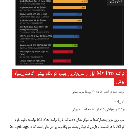
تکنولوژی
تراشه M4 Pro اپل از سریع‌ترین چیپ کوالکام پیشی گرفت_سیاه
پوش
نوشته شده در
اکتبر 2, 2025
توسط
مریم ملکی
[ad_1]
نوشته و ویرایش شده توسط مجله سیاه پوش
تازه ترین نتایج بنچمارک‌ها بار دیگر نشان دادند که اپل با تراشه M4 Pro توانسته رقیب خود
کوالکام را در قسمت پردازش گرافیکی پشت سر بگذارد. این در حالی است که Snapdragon