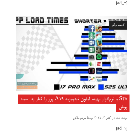
[ad_2]
کسب وکار
S25 با نرم‌افزار بهینه آیفون تجهیزبه A19 پرو را کنار زد_سیاه
پوش
نوشته شده در
اکتبر 2, 2025
توسط
مریم ملکی
[ad_1]