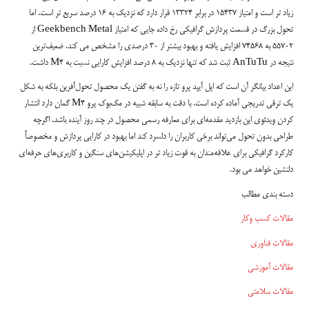
زیاد تر است و امتیاز 15437 در برابر 13324 قرار دارد که نزدیک به 16 درصد سریع تر است. اما
تحول بزرگ در قسمت پردازش گرافیکی رخ داده جایی که امتیاز Geekbench Metal از
55702 به 74568 افزایش یافته و بهبود بیشتر از 30 درصدی را مشخص می کند. ضعیف‌ترین
نتیجه در AnTuTu ثبت شد که تنها نزدیک به 8 درصد افزایش کارایی نسبت به M4 داشت.
این اعداد بیانگر آن است که اپل آیپد پرو تازه را نه به گفتن یک محصول تحول‌آفرین بلکه به شکل
یک ترقی تدریجی آماده کرده است. با دقت به سابقه شبیه در مک‌بوک پرو M4 گمان دارد انتشار
کردن ویدئوی این بازدید مقدمه‌ای برای معارفه رسمی محصول در چند روز آینده باشد. اگرچه
طراحی بدون تحول می‌تواند برخی کاربران را دلسرد کند اما بهبود در کارایی پردازش و مخصوصاً
کارکرد گرافیکی برای علاقه‌مندان به قوت زیاد تر در اپلیکیشن‌های سنگین و کاربری‌های حرفه‌ای
دلنشین خواهد می بود.
دسته بندی مطالب
مقالات کسب وکار
مقالات فناوری
مقالات آموزشی
مقالات سلامتی