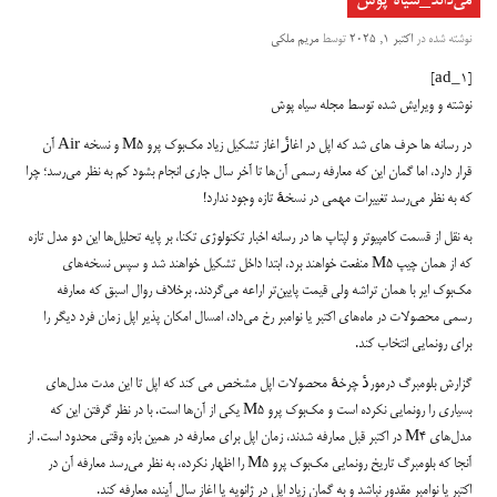
می‌داند_سیاه پوش
نوشته شده در
اکتبر 1, 2025
توسط
مریم ملکی
[ad_1]
نوشته و ویرایش شده توسط مجله سیاه پوش
در رسانه ها حرف های شد که اپل در اغازٔ اغاز تشکیل زیاد مک‌بوک پرو M5 و نسخه Air آن
قرار دارد، اما گمان این که معارفه رسمی آن‌ها تا آخر سال جاری انجام بشود کم به نظر می‌رسد؛ چرا
که به نظر می‌رسد تغییرات مهمی در نسخهٔ تازه وجود ندارد!
به نقل از قسمت کامپیوتر و لپتاپ ها در رسانه اخبار تکنولوژی تکنا، بر پایه تحلیل‌ها این دو مدل تازه
که از همان چیپ M5 منفعت خواهند برد، ابتدا داخل تشکیل خواهند شد و سپس نسخه‌های
مک‌بوک ایر با همان تراشه ولی قیمت پایین‌تر اراعه می‌گردند. برخلاف روال اسبق که معارفه
رسمی محصولات در ماه‌های اکتبر یا نوامبر رخ می‌داد، امسال امکان پذیر اپل زمان فرد دیگر را
برای رونمایی انتخاب کند.
گزارش بلومبرگ درموردٔ چرخهٔ محصولات اپل مشخص می کند که اپل تا این مدت مدل‌های
بسیاری را رونمایی نکرده است و مک‌بوک پرو M5 یکی از آن‌ها است. با در نظر گرفتن این که
مدل‌های M4 در اکتبر قبل معارفه شدند، زمان اپل برای معارفه در همین بازه وقتی محدود است. از
آنجا که بلومبرگ تاریخ رونمایی مک‌بوک پرو M5 را اظهار نکرده، به نظر می‌رسد معارفه آن در
اکتبر یا نوامبر مقدور نباشد و به گمان زیاد اپل در ژانویه یا اغاز سال آینده معارفه کند.