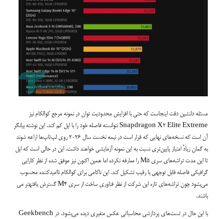
مسئله دلنشین دقت اینجاست که حتی با افزایش محدودیت توان در نمونه مرجع کوالکام نیز
Snapdragon X2 Elite Extreme نتوانسته فاصله خود را با اپل کم کند. این نوشته بیانگر
آن است که نسخه‌های نهایی که قرار است در نیمه نخست سال 2026 روی لپ‌تاپ‌ها اراعه شوند
به گمان زیادً امتیاز پایین‌تری نسبت به این نمونه آزمایشی خواهند داشت. این در حالی است که اپل
تا این مدت تراشه‌های سری M5 را معارفه نکرده اما همین اکنون نیز موفق شده از نظر کارایی
گرافیکی فاصله قابل توجهی با رقیب تشکیل کند. این ناکامی برای کوالکام ناامیدکننده محسوب
می‌بشود چون تراشه‌های تازه این شرکت از نظر فناوری ساخت از سری M4 گسترش یافتهتر می
باشند.
با این حال در تست‌های پردازشی محاسباتی عکس متغیری دیده می‌بشود. در Geekbench