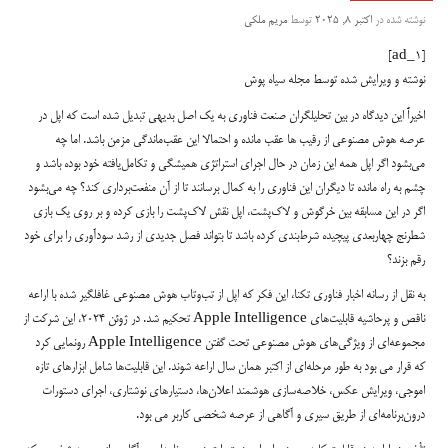
نوشته شده در
اکتبر 8, 2025
توسط
مریم ملکی
[ad_1]
نوشته و ویرایش شده توسط مجله سیاه پوش
اخیراً این دیدگاه در بین تحلیلگران صنعت فناوری به یک اصل بدیهی تبدیل شده است که اپل در
عرصه هوش مصنوعی از رقیب ها عقب مانده و احتمالا این عقب‌ماندگی مزمن باشد. اما چه
می‌بشود اگر اپل همه این زمان در حال اجرای استراتژی همیشگی و تکامل‌یافته خود بوده باشد و
چشم به راه مانده تا دیگران این فناوری را به کمال برسانند تا از آن منفعت‌برداری کند؟ چه می‌بشود
اگر در این مسابقه بین خرگوش و لاک‌پشت، اپل نقش لاک‌پشت را بازی کرده و بر روی یک بازی
شطرنج چهاربعدی پیچیده شرط‌بندی کرده باشد تا بتواند فصل جدیدی از رشد سودآوری را برای خود
رقم بزند؟
به نقل از رسانه اخبار فناوری تکنا، این فکر که اپل از تب‌وتاب هوش مصنوعی غافلگیر شده با اراعه
ناقص و پرحاشیه قابلیت‌های Apple Intelligence تحکیم شد. در ژوئن ۲۰۲۴، این شرکت از
مجموعه‌ای از ویژگی‌های هوش مصنوعی تحت گفتن Apple Intelligence رونمایی کرد
که قرار می بود به طور مرحله‌ای از اکتبر همان سال اراعه شوند. این قابلیت‌ها شامل ابزارهای تازه
اموجی، ویرایش عکس، خلاصه‌سازی هوشمند اعلان‌ها، دستیارهای نوشتاری، اجرای دستورات
درون‌برنامه‌ای از طریق سیری و آگاهی از عرصه شخصی کاربر می بود.