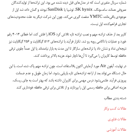
شماره سریال متغیری است که در مدل‌های قبل دیده نشده می بود. این تراشه‌ها از تولیدکنندگان
معروفی همانند سامسونگ، SK hynix، توشیبا یا SanDisk نبودند و گمان داده شد اپل از
موجودی باقی‌مانده YMTC منفعت گیری می‌کند، چون این شرکت دیگر به علت محدودیت‌های
تجاری فراهم‌کننده اپل نیست.
کاربر بعد از حذف تراشه مهم و نصب تراشه تازه تلاش کرد iOS را فلش کند، اما خطای 4014 رقم
خورد و عملیات با ناکامی روبه رو شد. تکرار فرآیند با تراشه‌های 512 گیگابایت و 256 گیگابایت نیز
نتیجه‌ای نداد و نشان داد یا تراشه‌های سازگار تا این مدت به بازار نیامده‌اند یا اپل عمداً جلوی ترقی
حافظه توسط کاربران را می‌گیرد تا آن‌ها ناچار شوند هزینه بالاتر پرداخت کنند.
در نهایت، آیفون Air مورد آزمایش اکنون بلااستفاده است، چون تراشه مهم پاک شده است. با این
حال دستگاه می‌تواند بعد از اراعه تراشه‌های تازه بازیابی بشود، اما زمان طویل و عدم ضمانت
پیروزی فرآیند علتمی‌بشود درس مهمی برای کاربران داشته باشد که بهتر است به جای ریسک،
هزینه اضافی برای حافظه رسمی اپل را بپردازند و از تلاش برای ترقی حافظه خودداری کنند
دسته بندی مطالب
مقالات کسب وکار
مقالات فناوری
مقالات آموزشی