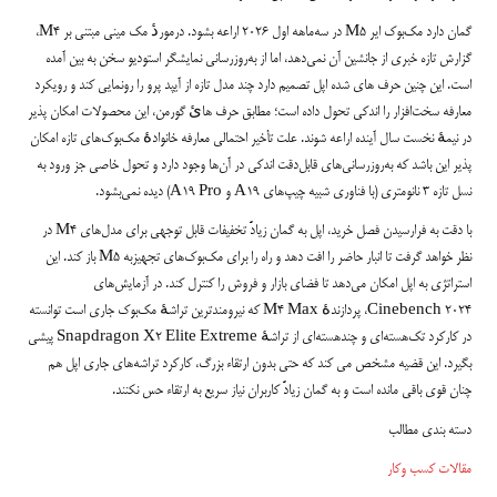
گمان دارد مک‌بوک ایر M5 در سه‌ماهه اول ۲۰۲۶ اراعه بشود. درموردٔ مک‌ مینی مبتنی بر M4،
گزارش تازه خبری از جانشین آن نمی‌دهد، اما از به‌روزرسانی نمایشگر استودیو سخن به بین آمده
است. این چنین حرف های شده اپل تصمیم دارد چند مدل تازه از آیپد پرو را رونمایی کند و رویکرد
معارفه سخت‌افزار را اندکی تحول داده است؛ مطابق حرف هایٔ گورمن، این محصولات امکان پذیر
در نیمهٔ نخست سال آینده اراعه شوند. علت تأخیر احتمالی معارفه خانوادهٔ مک‌بوک‌های تازه امکان
پذیر این باشد که به‌روزرسانی‌های قابل‌دقت اندکی در آن‌ها وجود دارد و تحول خاصی جز ورود به
نسل تازه ۳ نانومتری (با فناوری شبیه چیپ‌های A19 و A19 Pro) دیده نمی‌بشود.
با دقت به فرارسیدن فصل خرید، اپل به گمان زیادً تخفیفات قابل توجهی برای مدل‌های M4 در
نظر خواهد گرفت تا انبار حاضر را افت دهد و راه را برای مک‌بوک‌های تجهیزبه M5 باز کند. این
استراتژی به اپل امکان می‌دهد تا فضای بازار و فروش را کنترل کند. در آزمایش‌های
Cinebench 2024، پردازندهٔ M4 Max که نیرومندترین تراشهٔ مک‌بوک جاری است توانسته
در کارکرد تک‌هسته‌ای و چندهسته‌ای از تراشهٔ Snapdragon X2 Elite Extreme پیشی
بگیرد. این قضیه مشخص می کند که حتی بدون ارتقاء بزرگ، کارکرد تراشه‌های جاری اپل هم
چنان قوی باقی مانده است و به گمان زیادً کاربران نیاز سریع به ارتقاء حس نکنند.
دسته بندی مطالب
مقالات کسب وکار