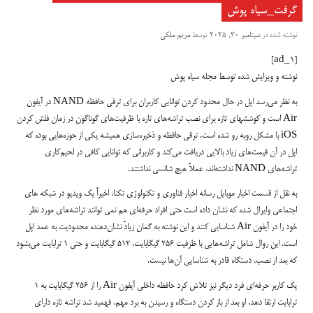
گرفت_سیاه پوش
نوشته شده در
سپتامبر 30, 2025
توسط
مریم ملکی
[ad_1]
نوشته و ویرایش شده توسط مجله سیاه پوش
به نظر می‌رسد اپل در حال محدود کردن توانایی کاربران برای ترقی حافظه NAND در آیفون
Air است و کوششهای تازه برای نصب تراشه‌های تازه با ظرفیت‌های گوناگون در زمان فلش کردن
iOS با مشکل روبه رو شده است. ترقی حافظه و ذخیره‌سازی همیشه یکی از حوزه‌هایی بوده که
اپل در آن قیمت‌های زیاد بالایی دریافت می‌کند و کاربرانی که توانایی کافی در لحیم‌کاری
تراشه‌های NAND نداشته‌اند، عملاً هیچ شانسی نداشتند.
به نقل از قسمت اخبار موبایل رسانه اخبار فناوری و تکنولوژی تکنا، اخیراً یک ویدیو در شبکه های
اجتماعی وایرال شده که نشان داده است حتی افراد حرفه‌ای هم نمی توانند تراشه‌های مورد نظر
خود را در آیفون Air شناسایی کنند و این نوشته به گمان زیادً نشان‌دهنده محدودیت به عمد اپل
است. این روال شامل تراشه‌هایی با ظرفیت 256 گیگابایت، 512 گیگابایت و حتی 1 ترابایت می‌بشود
که بعد از نصب، دستگاه قادر به شناسایی آن‌ها نیست.
یک کاربر حرفه‌ای فرد دیگر نیز تلاش کرد حافظه داخلی آیفون Air را از 256 گیگابایت به 1
ترابایت ارتقا دهد. او بعد از باز کردن دستگاه و رسیدن به برد مهم، فهمید شد تراشه تازه دارای