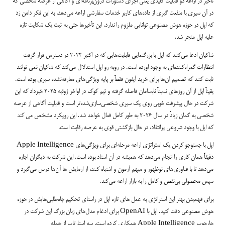
تأخیر در اراعه دو قابلیت کلیدی یعنی اجرای دستورات درون‌برنامه‌ای و آگاهی از عرصه شخصی که
در آن سیری با منفعت گیری از داده‌های کاربر خدمات سفارشی اراعه می‌دهد، به این فکر دامن زد
که اپل در حوزه هوش مصنوعی توانایی ملزوم را ندارد. این تأخیرها حتی به ثبت یک شکایت تازه
علیه اپل منجر شد.
شاکیان ادعا می‌کنند که اپل با بزرگنمایی قابلیت‌هایی که در اکتبر ۲۰۲۴ در دسترس قرار گرفت
انتظارات گمراه‌کننده‌ای به وجود اورده است. در روبه رو اپل استدلال می‌کند که شاکیان نمی توانند
ثابت کنند که تصمیم آن‌ها برای خرید آیفون فقطً بر پایه ویژگی‌های معارفه‌نشده سیری بوده است.
یقیناً اپل از آن روزهای نسبتاً نابسامان فاصله گرفته و تیم کوک در اواخر ژوئیه ۲۰۲۵ خبرداد که این
شرکت در حال پیشرفت خوبی روی یک سیری شخصی‌سازی‌شده‌تر است و قابلیت آگاهی از عرصه
شخصی به گمان زیادً در سال ۲۰۲۶ به طور کامل فعال خواهد شد. این رویکرد مشخص می کند
که اپل با وجود شروعی پرانتقاد، در حال بازگشتی قوی به عرصه رقابت است.
اپل با جستوجو کردن یک استراتژی اراعه مرحله‌ای برای ویژگی‌های Apple Intelligence
دقیقاً همان کاری را انجام می‌دهد که همیشه در آن استاد بوده است. این شرکت به دیگران اجازه
می‌دهد تا با فناوری‌های نوظهور و مبهم آزمون و اشتباه کنند، از ازمایش ها آن‌ها درس می‌گیرد و
سپس محصولی بی‌نقص و کامل را به بازار اراعه می‌کند.
برای فهمیدن بهتر این استراتژی به عمل های تازه اپل در راستای تحکیم جاه‌طلبی‌هایش در حوزه
هوش مصنوعی دقت کنید. اپل با OpenAI برای ادغام مدل‌های زبان بزرگ این شرکت در
چارچوب Apple Intelligence همکاری کرده است. سه استارتاپ از جمله