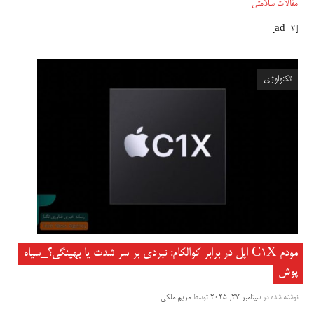
مقالات سلامتی
[ad_2]
تکنولوژی
مودم C1X اپل در برابر کوالکام: نبردی بر سر شدت یا بهینگی؟_سیاه
پوش
نوشته شده در
سپتامبر 27, 2025
توسط
مریم ملکی