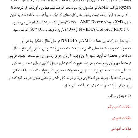
خواهد شد و اکثر تراشه‌های آن‌ها از کارخانه‌های TSMC در تایوان است. این چنین پردازنده‌های
Ryzen شرکت AMD نیز مشمول این سیاست‌ها خواهند شد. مطابق برآوردها، اگر تعرفه‌ها تا
100 درصد افزایش یابند، قیمت پردازنده‌ها و کارت‌های گرافیک تقریباً دو برابر خواهد شد. به گفتن
مثال، AMD Ryzen 7 9800X3D از 479 دلار به نزدیک به 958 دلار افزایش می‌یابد و
NVIDIA GeForce RTX 5090 از 1,999 دلار به نزدیک به 3,998 دلار خواهد رسید.
با این حال، شرکت‌هایی همانند AMD و NVIDIA در حال انتقال تشکیل بخشی از
محصولات خود به کارخانه‌های داخلی در ایالات متحده می باشند و این امکان پذیر مانع اعمال
تعرفه‌ها بر محصولات آن‌ها بشود. با این وجود، تا زمان اجرای رسمی این سیاست‌ها، تهدید افزایش
قیمت‌ها هم چنان پابرجاست و می‌تواند تغییرات گسترده‌ای در بازار کامپیوترهای شخصی تشکیل
کند. این سیاست‌ها نه تنها بر قیمت نهایی محصولات مصرفی تأثیر خواهند گذاشت، بلکه امکان
پذیر شرکت‌ها را ناچار به اندوخته‌گذاری زیاد تر در تشکیل داخلی و تحول زنجیره فراهم خود کنند و
بازار جهانی تراشه‌ها را دستخوش تغییرات اساسی سازند.
دسته بندی مطالب
مقالات کسب وکار
مقالات فناوری
مقالات آموزشی