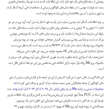
رونمایی از سخت‌افزارهای تازه خود قرار دارد. این اطلاعات که به شدت توسط رسانه‌های فناوری
رصد شد جزئیات مهمی را در رابطه مدل‌های گوناگون و برخی از مشخصات فنی آن‌ها آشکار کرده
و شوق بسیاری را در بین علاقه‌مندان به این برند به وجود اورده است.
بر پایه اطلاعات آشکار شده چندین شماره مدل تازه به طور اشکار به نسل آینده آیپد پرو در هر دو
اندازه ۱۱ اینچی و ۱۳ اینچی و در نسخه‌های وای-فای و سلولار اشاره دارند. مسئله قابل دقت در
رابطه این مدل‌ها حمایتآن‌ها از استاندارد تازه و پرسرعت وای-فای ۷ است که نویدبخش جهشی
بزرگ در شدت و پایداری ربط بی‌سیم برای کاربران حرفه‌ای خواهد می بود. در روبه رو برای
مک‌بوک پرو تنها یک شماره مدل تازه با کد A3434 به ثبت رسیده است که به نظر می‌رسد به
حمایتاز استاندارد قدیمی‌تر وای-فای 6E محدود خواهد می بود. این تفاوت فنی می‌تواند
نشان‌دهنده یک استراتژی اراعه متفاوت باشد به طوری که امکان پذیر آیپد پروهای تازه سریعتر از
مک‌بوک پرو M5 روانه بازار شوند یا اپل اختلاف فنی مشخصی بین این دو خط تشکیل قائل شده
است.
این افشاگری در حالی صورت می‌گیرد که پیش از این نیز شایعه ها و گزارش‌های بسیاری از منبع
های گوناگون از جمله تحلیلگران معتبر صنعت همانند مارک گرمن و مینگ-چی کو به
اراعه
محصولات مبتنی بر تراشه M5 در بازه وقتی اواخر سال ۲۰۲۵ تا اغاز ۲۰۲۶ اشاره کرده بودند
. ثبت
این اسناد در FCC عملاً مهر تاییدی بر این پیش‌بینی‌ها است و گمان برگزاری یک اتفاقات خبری
توسط اپل در ماه اکتبر را به شدت افزایش می‌دهد. همزمانی این اتفاق با درز یک ویدیوی
جعبه‌گشایی از نمونه اولیه آیپد پرو M5 که بهبود ۱۲ درصدی در کارکرد پردازنده مهم و ۳۶