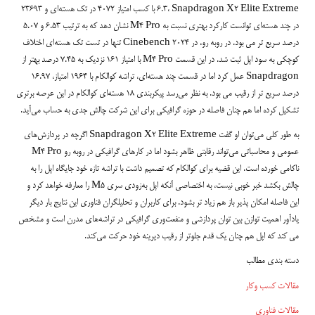
6.3، Snapdragon X2 Elite Extreme با کسب امتیاز 4072 در تک هسته‌ای و 23693
در چند هسته‌ای توانست کارکرد بهتری نسبت به M4 Pro نشان دهد که به ترتیب 6.53 و 5.07
درصد سریع تر می بود. در روبه رو، در Cinebench 2024 تنها در تست تک هسته‌ای اختلاف
کوچکی به سود اپل ثبت شد. در این قسمت M4 Pro با امتیاز 161 نزدیک به 7.45 درصد بهتر از
Snapdragon عمل کرد اما در قسمت چند هسته‌ای، تراشه کوالکام با 1964 امتیاز، 16.97
درصد سریع تر از رقیب می بود. به نظر می‌رسد پیکربندی 18 هسته‌ای کوالکام در این عرصه برتری
تشکیل کرده اما هم چنان فاصله در حوزه گرافیکی برای این شرکت چالش جدی به حساب می‌آید.
به طور کلی می‌توان او گفت Snapdragon X2 Elite Extreme اگرچه در پردازش‌های
عمومی و محاسباتی می‌تواند رقابتی ظاهر بشود اما در کارهای گرافیکی در روبه رو M4 Pro
ناکامی خورده است. این قضیه برای کوالکام که تصمیم داشت با تراشه تازه خود جایگاه اپل را به
چالش بکشد خبر خوبی نیست، به اختصاصی آنکه اپل به‌زودی سری M5 را معارفه خواهد کرد و
این فاصله امکان پذیر باز هم زیاد تر بشود. برای کاربران و تحلیلگران فناوری این نتایج بار دیگر
یادآور اهمیت توازن بین توان پردازشی و منفعت‌وری گرافیکی در تراشه‌های مدرن است و مشخص
می کند که اپل هم چنان یک قدم جلوتر از رقیب دیرینه خود حرکت می‌کند.
دسته بندی مطالب
مقالات کسب وکار
مقالات فناوری