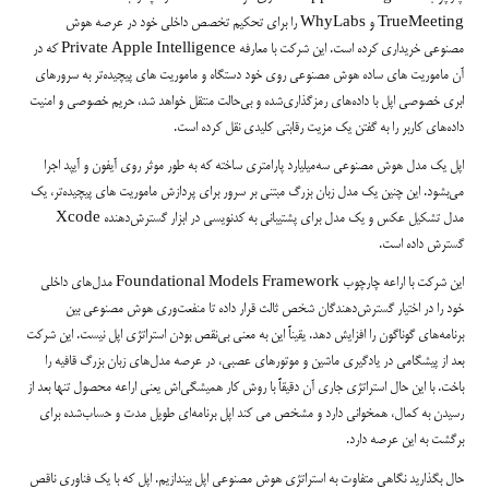
TrueMeeting و WhyLabs را برای تحکیم تخصص داخلی خود در عرصه هوش
مصنوعی خریداری کرده است. این شرکت با معارفه Private Apple Intelligence که در
آن ماموریت های ساده هوش مصنوعی روی خود دستگاه و ماموریت های پیچیده‌تر به سرورهای
ابری خصوصی اپل با داده‌های رمزگذاری‌شده و بی‌حالت منتقل خواهد شد، حریم خصوصی و امنیت
داده‌های کاربر را به گفتن یک مزیت رقابتی کلیدی نقل کرده است.
اپل یک مدل هوش مصنوعی سه‌میلیارد پارامتری ساخته که به طور موثر روی آیفون و آیپد اجرا
می‌بشود. این چنین یک مدل زبان بزرگ مبتنی بر سرور برای پردازش ماموریت های پیچیده‌تر، یک
مدل تشکیل عکس و یک مدل برای پشتیبانی به کدنویسی در ابزار گسترش‌دهنده Xcode
گسترش داده است.
این شرکت با اراعه چارچوب Foundational Models Framework مدل‌های داخلی
خود را در اختیار گسترش‌دهندگان شخص ثالث قرار داده تا منفعت‌وری هوش مصنوعی بین
برنامه‌های گوناگون را افزایش دهد. یقیناً این به معنی بی‌نقص بودن استراتژی اپل نیست. این شرکت
بعد از پیشگامی در یادگیری ماشین و موتورهای عصبی، در عرصه مدل‌های زبان بزرگ قافیه را
باخت. با این حال استراتژی جاری آن دقیقاً با روش کار همیشگی‌اش یعنی اراعه محصول تنها بعد از
رسیدن به کمال، همخوانی دارد و مشخص می کند اپل برنامه‌ای طویل مدت و حساب‌شده برای
برگشت به این عرصه دارد.
حال بگذارید نگاهی متفاوت به استراتژی هوش مصنوعی اپل بیندازیم. اپل که با یک فناوری ناقص