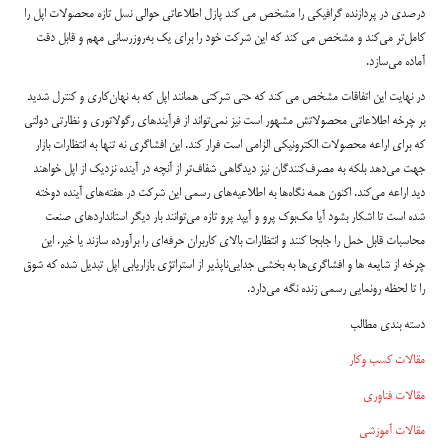
درصدی در پردازنده گرافیکی را مشخص می کند پازل اطلاعاتی حوالی نسل تازه محصولات اپل را
کامل‌تر می‌کند و مشخص می کند که این شرکت خود را برای یک به‌روزرسانی مهم و قابل دقت
آماده می‌سازد.
در نهایت این اتفاقات مشخص می کند که حتی شرکتی همانند اپل که به نهان‌کاری و کنترل شدید
بر چرخه اطلاعاتی محصولاتش مشهور است نیز نمی‌تواند از فرآیندهای رگولاتوری و نظارتی دولتی
که برای اراعه محصولات الکترونیکی الزامی است فرار کند. این افشاگری نه تنها به انتظارات بازار
جهت می‌دهد بلکه به مصرف‌کنندگان نیز دیدگاهی شفاف‌تر از آنچه در آینده نزدیک از اپل خواهند
دید اراعه می‌کند. اکنون همه نگاه‌ها به اطلاعیه‌های رسمی این شرکت در هفته‌های آینده دوخته
شده است تا اشکار بشود آیا مک‌بوک پرو و آیپد پرو تازه می‌توانند بار دیگر استانداردهای صنعت
محاسبات قابل حمل را جابجا کنند و انتظارات بالای کاربران حرفه‌ای را برآورده سازند یا خیر. این
چرخه از شایعه ها و افشاگری‌ها به بخشی جدایی‌ناپذیر از استراتژی بازاریابی اپل تبدیل شده که شوق
را تا لحظه رونمایی رسمی زنده نگه می‌دارد.
دسته بندی مطالب
مقالات کسب وکار
مقالات فناوری
مقالات آموزشی