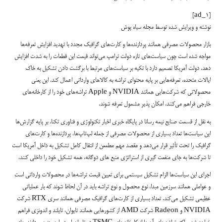
[ad_1]
نوشته و ویرایش شده توسط مجله سیاه پوش
بازار محصولات مصرفی همانند پردازنده‌ها و کارت‌های گرافیک مجدد با تهدید افزایش تعرفه‌ها
مواجه شده است چون سیاست‌های تازه دولت ترامپ می‌تواند قیمت این قطعات را به شدت افزایش
دهد. دولت آمریکا تصمیم دارد با تکیه بر سیاست‌های مرتبط با برگشت دادن تشکیل به خاک
ایالات متحده، تعرفه‌هایی بر پایه محتوای تراشه به کالاهای وارداتی اعمال کند. این یعنی
محصولاتی که شرکت‌هایی همانند NVIDIA و Apple تراشه‌های خود را از کارخانه‌های
خارجی فراهم می‌کنند، امکان پذیر مشمول تعرفه شوند.
به نقل از قسمت صنایع نیمه رسانا در پایگاه خبری اخبار تکنولوژی و فناوری تکنا، بر پایه گزارش‌ها
این سیاست‌ها تعداد بسیاری از محصولات مصرفی از جمله لپ‌تاپ‌ها، پردازنده‌ها و کارت‌های
گرافیک را تحت تأثیر قرار می‌دهد و مقصد مهم مطمعن از انتقال کامل تشکیل به داخل آمریکا است
تا شرکت‌ها به جای منفعت گیری از استراتژی منبع های دوگانه، همه تشکیل خود را داخلی کنند.
اجرای این سیاست‌ها الزام تشکیل سیستمی برای تعیین قیمت تراشه‌ها در محصولات وارداتی است
و عواملی همانند سرزمین مبدا، نوع محصول و نوع تراشه باید در آن لحاظ شوند که بار عملیاتی
عظیمی تشکیل می‌کند. تعداد بسیاری از کارت‌های گرافیک مصرفی همانند سری RTX شرکت
NVIDIA و Radeon شرکت AMD از کشورهایی همانند تایوان، تایلند و اندونزی فراهم