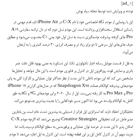
[ad_1]
نوشته و ویرایش شده توسط مجله سیاه پوش
اپل با رونمایی از مودم 5G اختصاصی خود با نام C1X در iPhone Air تازه قدم مهمی در
راستای استقلال سخت‌افزاری برداشته است. این مودم نسل دوم که در دل تراشه سفارشی A19
Pro جای گرفته پیشرفت چشمگیری نسبت به نسل اول خود یعنی C1 محسوب می‌بشود و مطابق
حرف های‌های اپل سرعتی تا دو برابر زیاد تر و مصرف انرژی ۳۰ درصد کمتری را به ارمغان
می‌آورد.
به نقل از قسمت موبایل رسانه اخبار تکنولوژی تکنا، این دستاورد به معنی بهبود قابل دقت عمر
باتری و نمایش قوت روزافزون اپل در کنترل بر فناوری مودم است. با این حال شواهد و تحلیل‌ها
مشخص می کند که این مودم داخلی تا این مدت از نظر حداکثر توان عملیاتی و کارکرد کلی به پای
مودم‌های پیشرفته کوالکام همانند Snapdragon X75 که در مدل‌های گران‌تر iPhone 17
Pro و Pro Max به کار رفته نمی‌رسد. اپل از سال ۲۰۲۰ برای مودم‌های 4G و 5G به طور
کامل به کوالکام وابسته می بود اما اکنون مسیر خودکفایی را با جدیت بیشتری جستوجو می‌کند.
تحلیلگران اعتقاد دارند که استراتژی اپل فراتر از دستیابی به بیشترین شدت خام است. بن باجارین
مدیرعامل شرکت تحقیقاتی Creative Strategies توضیح می‌دهد که اگرچه مودم C1X
امکان پذیر تا این مدت در عرصه توان عملیاتی و پرفورمنس به سطح کوالکام نرسیده باشد اما
مزیت مهم آن در کنترل کامل اپل بر این قطعه نهفته است. این کنترل به اپل اجازه می‌دهد تا مودم