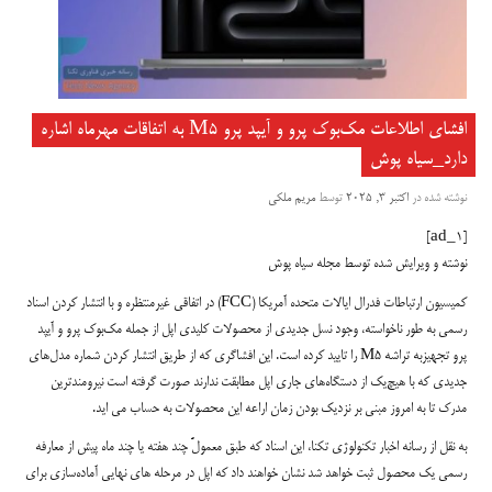
افشای اطلاعات مک‌بوک پرو و آیپد پرو M5 به اتفاقات مهرماه اشاره
دارد_سیاه پوش
نوشته شده در
اکتبر 3, 2025
توسط
مریم ملکی
[ad_1]
نوشته و ویرایش شده توسط مجله سیاه پوش
کمیسیون ارتباطات فدرال ایالات متحده آمریکا (FCC) در اتفاقی غیرمنتظره و با انتشار کردن اسناد
رسمی به طور ناخواسته، وجود نسل جدیدی از محصولات کلیدی اپل از جمله مک‌بوک پرو و آیپد
پرو تجهیزبه تراشه M5 را تایید کرده است. این افشاگری که از طریق انتشار کردن شماره مدل‌های
جدیدی که با هیچ‌یک از دستگاه‌های جاری اپل مطابقت ندارند صورت گرفته است نیرومندترین
مدرک تا به امروز مبنی بر نزدیک بودن زمان اراعه این محصولات به حساب می اید.
به نقل از رسانه اخبار تکنولوژی تکنا، این اسناد که طبق معمولً چند هفته یا چند ماه پیش از معارفه
رسمی یک محصول ثبت خواهد شد نشان خواهند داد که اپل در مرحله های نهایی آماده‌سازی برای