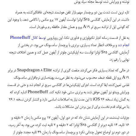
نوشته و ویرایش شده توسط مجله سیاه پوش
تازه ترین تست شدت بین دو پرچمدار مهم بازار تلفن هوشمند نتیجه‌ای غافلگیرکننده به همراه
داشت. در این آزمایش، گلکسی S25 اولترا توانست آیفون 17 پرو مکس را ناکامی دهد، با وجود این
که گوشی اپل از تراشه سریع تر A19 پرو و همان مقدار حافظه رم برخوردار است.
به نقل از قسمت رسانه اخبار تکنولوژی و فناوری تکنا، این رویارویی
توسط کانال PhoneBuff
انجام شد
و برخلاف انتظار تعداد بسیاری، برتری با پرچمدار سامسونگ می بود. در بخشی از
آزمایش، گلکسی S25 اولترا توانست سه اپلیکیشن جلوتر از آیفون عمل کند و همین اختلاف نتیجه
نهایی را رقم زد.
در حالی که تعداد بسیاری فکر می‌کردند منفعت گیری از تراشه Snapdragon 8 Elite در برابر
A19 پرو اپل نقطه ضعف محسوب می‌بشود، به نظر می‌رسد بهینه‌سازی نرم‌افزاری سامسونگ
نقشی تعیین‌کننده ایفا کرده است. اجرای اپلیکیشن‌ها در گلکسی سریع تر انجام شد و حتی در قسمت
ویرایش ویدئو نیز آیفون موفق نشد به برتری سنتی خود تکیه کند. PhoneBuff اشاره کرده که
به گمان زیاد نسخه iOS 26 تا این مدت نیاز به اصلاحات اساسی دارد و انتشار کردن نسخه 26.1
بتا می‌تواند قدم نخست برای از بین بردن این مشکلات باشد.
جزئیات ثبت‌شده در این آزمایش نشان داد که در دور اول، آیفون 17 پرو مکس با زمان 2 دقیقه و
16 ثانیه، 14 ثانیه دیرتر از گلکسی S25 اولترا که 2 دقیقه و 2 ثانیه ثبت کرده می بود، به آخر رسید.
در دور دوم نیز اوضاع تحول چندانی نکرد و پرچمدار سامسونگ با زمان 49 ثانیه مجدد جلوتر از