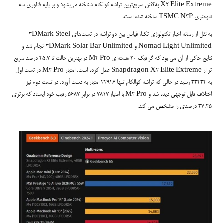
X2 Elite Extreme به‌گفتن سریع‌ترین تراشه کوالکام شناخته می‌بشود و بر پایه فناوری سه
نانومتری TSMC N3P ساخته شده است.
به نقل از رسانه اخبار تکنولوژی تکنا، قیاس بین دو تراشه در تست‌های 3DMark Steel
Nomad Light Unlimited و 3DMark Solar Bar Unlimited انجام شد و
نتایج حاکی از آن می بود که گرافیک 20 هسته‌ای M4 Pro در بهترین حالت تا 45.7 درصد سریع
تر از Snapdragon X2 Elite Extreme عمل کرده است. امتیاز M4 Pro در تست اول
به 33434 رسید در حالی که تراشه کوالکام تنها 22946 امتیاز به دست آورد. در تست دوم نیز
اختلاف قابل توجهی دیده شد و M4 Pro با امتیاز 7817 در برابر 5687 رقیب خود ایستاد که برتری
37.45 درصدی را مشخص می کند.