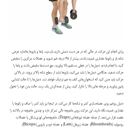
برای انجام این حرکت در حالی‌ که در هر دست دمبلی دارید بایستید. پاها و بازوها به‌اندازه عرض
شانه باز و زانوها مقداری خمیده باشند. بیشتر از ۴۵ درجه خم نشوید و عضلات مرکزی را منقبض
کنید. با انجام بازدم، دمبل‌ها را در خطی مستقیم بالا بیاورید. مچ دست‌ها منقبض باشند و پاها را
حرکت ندهید. هنگامی دمبل‌ها را بلند می‌کنید، بازوها نباید از سطح شانه بالاتر بروند. در بالای
حرکت باید حس کنید که استخوان‌های کتف به هم نزدیک خواهد شد. دمبل‌ها را تا حالت ابتدایی
پایین بیاورید و مرحله های بالا را تکرار کنید. پیش از همه‌کردن یک سِت، حالت بدن خود را تحول
ندهید.
دمبل روخم روی عضله‌سازی کمر و شانه‌ها کار می‌کند. در اینجا نیز باید کمر را صاف و زانوها را
مقداری خمیده نگه دارید. این حرکت روی ماهیچه دالی تمرکز دارد و چندین ماهیچه در بالاتنه را
مقصد قرار می‌دهد، از جمله عضله ذوزنقه‌ای (Traps)، ماهیچه‌های لوزی‌شکل یا عضلات
رومبوئید (Rhomboids)، عضله زیربغل (Lats) و عضله دوسر بازویی (Biceps).