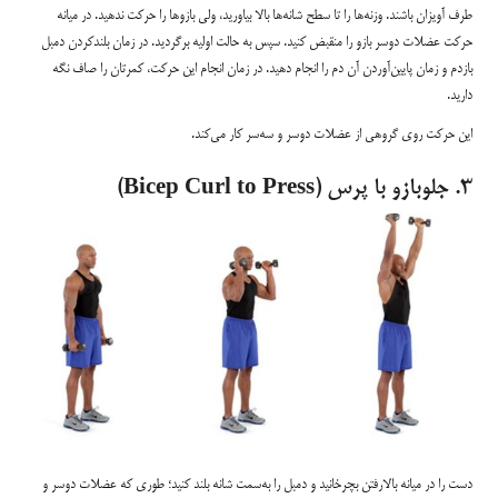
طرف آویزان باشند. وزنه‌ها را تا سطح شانه‌ها بالا بیاورید، ولی بازوها را حرکت ندهید. در میانه
حرکت عضلات دوسر بازو را منقبض کنید. سپس به حالت اولیه برگردید. در زمان بلندکردن دمبل
بازدم و زمان پایین‌آوردن آن دم را انجام دهید. در زمان انجام این حرکت، کمرتان را صاف نگه
دارید.
این حرکت روی گروهی از عضلات دوسر و سه‌سر کار می‌کند.
۳. جلوبازو با پرس (Bicep Curl to Press)
دست را در میانه بالارفتن بچرخانید و دمبل را به‌سمت شانه بلند کنید؛ طوری که عضلات دوسر و