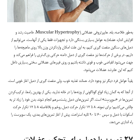
به‌طور خلاصه، بله. هایپرتروفی عضلانی (Muscular Hypertrophy، خاصیت رشد و
افزایش اندازه عضله) به عوامل بسیاری بستگی دارد و تجهیزات فقط یکی از آنهاست. می‌توانیم از
دمبل‌های سنگین منفعت گیری کنیم، به این علت امکان واردکردن وزن بالا روی ماهیچه‌ها را
داریم. در برخی از حرکت‌ها نیز منفعت گیری از دمبل دامنه حرکتی بزرگ‌تری را فراهم می‌کند و
جهت می‌بشود انقباضی خوب و قوی داشته باشیم و روی فیبرهای عضلانی سختی بسیاری داخل
کنیم که این علترشد عضلات می‌بشود.
یقیناً عوامل فرد دیگر نیز وجود دارد، همانند تغذیه خوب، ولی منفعت گیری از دمبل اغاز خوبی است.
از آنجا که به گمان زیاد انواع گوناگونی از وزنه‌ها را در خانه ندارید، یکی از بهترین راه‌ها، ترکیب‌کردن
تمرین‌ها در «سوپِرسِت» است. اگر تمرین‌های دمبل پشت‌سرهم انجام شوند، بدن خود را زیاد تر به
چالش می‌کشیم؛ برای نمونه، ۸ تا ۱۲ تکرار حرکت دمبل روخم و بلافاصله ۸ تا ۱۲ تکرار حرکت
اسکوات با دمبل و سپس ۶۰ تا ۹۰ ثانیه استراحت، پیش از اغاز تمرین‌های بعدی، یک سوپرست را
راه اندازی می‌دهد.