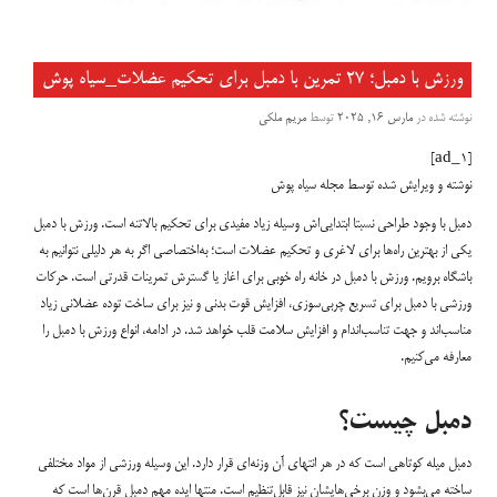
ورزش با دمبل؛ ۲۷ تمرین با دمبل برای تحکیم عضلات_سیاه پوش
نوشته شده در
مارس 16, 2025
توسط
مریم ملکی
[ad_1]
نوشته و ویرایش شده توسط مجله سیاه پوش
دمبل با وجود طراحی نسبتا ابتدایی‌اش وسیله زیاد مفیدی برای تحکیم بالاتنه است. ورزش با دمبل
یکی از بهترین راه‌ها برای لاغری و تحکیم عضلات است؛ به‌اختصاصی اگر به هر دلیلی نتوانیم به
باشگاه برویم. ورزش با دمبل در خانه راه خوبی برای اغاز یا گسترش تمرینات قدرتی است. حرکات
ورزشی با دمبل برای تسریع چربی‌سوزی، افزایش قوت بدنی و نیز برای ساخت توده عضلانی زیاد
مناسب‌اند و جهت تناسب‌اندام و افزایش سلامت قلب خواهد شد. در ادامه، انواع ورزش با دمبل را
معارفه می‌کنیم.
دمبل چیست؟
دمبل میله کوتاهی است که در هر انتهای آن وزنه‌ای قرار دارد. این وسیله ورزشی از مواد مختلفی
ساخته می‌بشود و وزن برخی‌هایشان نیز قابل‌تنظیم است. منتها ایده مهم دمبل قرن‌ها است که