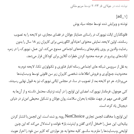
نوشته شده در
جولای 5, 2024
توسط
مریم ملکی
[ad_1]
نوشته و ویرایش شده توسط مجله سیاه پوش
قانونگذاران ایالت نیویورک در راستای حمایتاز جوانان در فضای مجازی، دو لایحه را به تصویب
رساندند. اولین لایحه، نمایش محتوای اعتیادآور الگوریتمی برای کاربران زیر ۱۸ سال را بدون
رضایت والدین بر روی پلتفرم‌های رسانه‌های اجتماعی ممنوع می‌کند. این عمل، نیویورک را در زمره
ایالت‌های پیشرو در عرصه محدود کردن خطرات آنلاین برای کودکان قرار می‌دهد.
به نقل از سرویس شبکه های اجتماعی رسانه اخبار فناوری و تکنولوژی تکنا، لایحه دوم به
محدودیت جمع‌آوری و فروش اطلاعات شخصی کاربران زیر سن قانونی توسط وب‌سایت‌ها
می‌پردازد. هر دو لایحه بعد از تصویب در سنا، در مجلس ایالتی نیویورک نیز به قبول نهایی رسیدند.
کتی هوچول، فرماندار نیویورک، امضای این لوایح را در آینده نزدیک محتمل دانسته و از آن‌ها به
گفتن قدمی مهم در جهت مقابله با بحران سلامت روان جوانان و تشکیل محیطی امن‌تر در دنیای
دیجیتال یاد کرده است.
این لوایح با مخالفت انجمن تجاری NetChoice روبه رو شده است. این انجمن با انتشار کردن
بیانیه‌ای، این عمل را «مخل آزادی گفتن و اینترنت باز» خوانده و استدلال می‌کند که این چنین
لوایحی وب‌سایت‌ها را ملزم به سانسور کلیه محتوا به جز مواردی که کاربر سن خود را احراز هویت