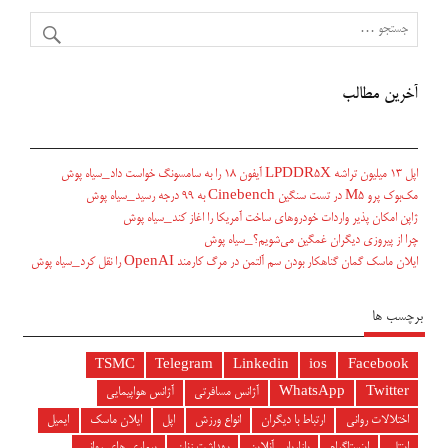
آخرین مطالب
اپل ۱۳ میلیون تراشه LPDDR5X آیفون ۱۸ را به سامسونگ خواست داد_سیاه پوش
مک‌بوک پرو M5 در تست سنگین Cinebench به ۹۹ درجه رسید_سیاه پوش
ژاپن امکان پذیر واردات خودروهای ساخت آمریکا را اغاز کند_سیاه پوش
چرا از پیروزی دیگران غمگین می‌شویم؟_سیاه پوش
ایلان ماسک گمان گناهکار بودن سم آلتمن در مرگ کارمند OpenAI را نقل کرد_سیاه پوش
برچسب ها
TSMC
Telegram
Linkedin
ios
Facebook
Twitter
WhatsApp
آژانس مسافرتی
آژانس هواپیمایی
اختلالات روانی
ارتباط با دیگران
انواع ورزش
اپل
ایلان ماسک
ایمیل
اینتل
اینستاگرام
بازاریابی آنلاین
بهداشت زنان
بیماری های روانی