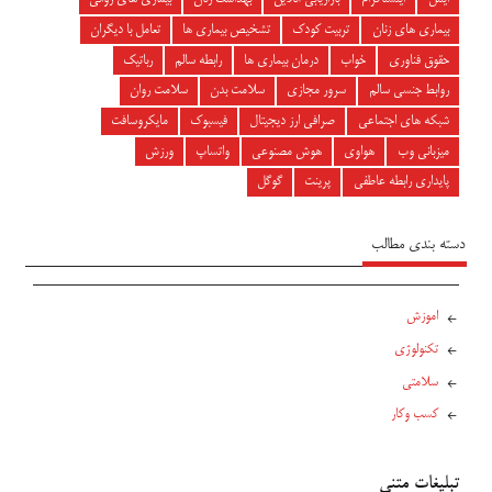
بیماری های زنان
تربیت کودک
تشخیص بیماری ها
تعامل با دیگران
حقوق فناوری
خواب
درمان بیماری ها
رابطه سالم
رباتیک
روابط جنسی سالم
سرور مجازی
سلامت بدن
سلامت روان
شبکه های اجتماعی
صرافی ارز دیجیتال
فیسبوک
مایکروسافت
میزبانی وب
هواوی
هوش مصنوعی
واتساپ
ورزش
پایداری رابطه عاطفی
پرینت
گوگل
دسته بندی مطالب
اموزش
تکنولوژی
سلامتی
کسب وکار
تبلیغات متنی