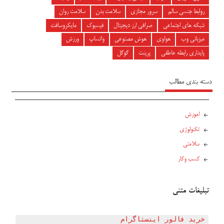
روابط جنسی سالم
سرور مجازی
سلامت بدن
سلامت روان
شبکه های اجتماعی
صرافی ارز دیجیتال
فیسبوک
مایکروسافت
میزبانی وب
هواوی
هوش مصنوعی
واتساپ
ورزش
پایداری رابطه عاطفی
پرینت
گوگل
دسته بندی مطالب
اموزش
تکنولوژی
سلامتی
کسب وکار
تبلیغات متنی
خرید فالور اینستاگرام