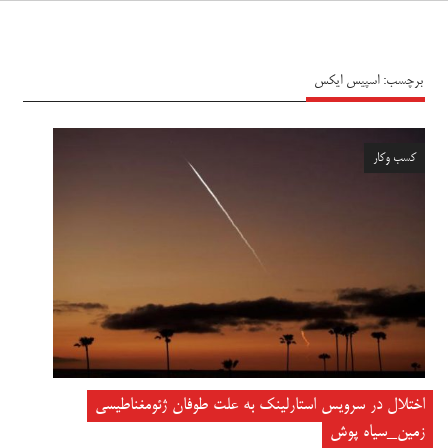
سیاه پوش
برچسب:
اسپیس ایکس
کسب وکار
اختلال در سرویس استارلینک به علت طوفان ژئومغناطیسی
زمین_سیاه پوش