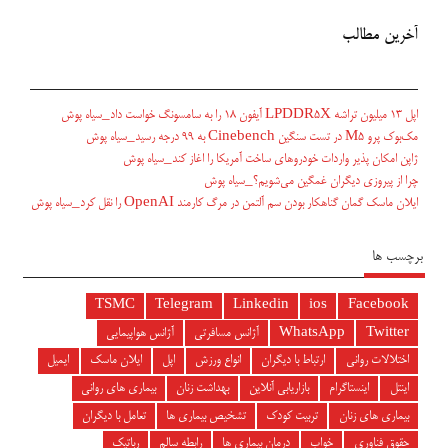
آخرین مطالب
اپل ۱۳ میلیون تراشه LPDDR5X آیفون ۱۸ را به سامسونگ خواست داد_سیاه پوش
مک‌بوک پرو M5 در تست سنگین Cinebench به ۹۹ درجه رسید_سیاه پوش
ژاپن امکان پذیر واردات خودروهای ساخت آمریکا را اغاز کند_سیاه پوش
چرا از پیروزی دیگران غمگین می‌شویم؟_سیاه پوش
ایلان ماسک گمان گناهکار بودن سم آلتمن در مرگ کارمند OpenAI را نقل کرد_سیاه پوش
برچسب ها
TSMC
Telegram
Linkedin
ios
Facebook
Twitter
WhatsApp
آژانس مسافرتی
آژانس هواپیمایی
اختلالات روانی
ارتباط با دیگران
انواع ورزش
اپل
ایلان ماسک
ایمیل
اینتل
اینستاگرام
بازاریابی آنلاین
بهداشت زنان
بیماری های روانی
بیماری های زنان
تربیت کودک
تشخیص بیماری ها
تعامل با دیگران
حقوق فناوری
خواب
درمان بیماری ها
رابطه سالم
رباتیک