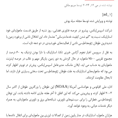
نوشته شده در
می 12, 2024
توسط
مریم ملکی
[ad_1]
نوشته و ویرایش شده توسط مجله سیاه پوش
شرکت اسپیس‌ایکس، پیشرو در عرصه فناوری فضایی، روز شنبه از طریق قسمت ماهواره‌ای خود
استارلینک، نسبت به “کم شدن کیفیت خدمات‌رسانی” هشدار داد. این اختلال ناشی از برخورد زمین با
شدیدترین طوفان ژئومغناطیسی ناشی از فعالیت‌های خورشیدی در دو دهه تازه است.
به نقل از سرویس اخبار نجوم آژانس خبری تکنا، استارلینک با دارا بودن نزدیک به ۶۰ درصد از
مجموع تقریبی ۷۵۰۰ ماهواره در حال گردش به دور زمین، بازیگر مهم و غالب در عرصه اینترنت
ماهواره‌ای به حساب می اید. ایلان ماسک، مدیرعامل اسپیس‌ایکس، پیش‌تر در توییتر اظهار کرده
می بود که ماهواره‌های استارلینک به علت طوفان ژئومغناطیسی تحت سختی بسیاری قرار دارند، اما
تا بحال مقاومت کرده‌اند.
اداره ملی اقیانوس و هواشناسی آمریکا (NOAA) این طوفان را بزرگترین طوفان از اکتبر سال
۲۰۰۳ اظهار کرده و پیش‌بینی می‌کند که این اتفاق تا آخر هفته جاری ادامه داشته باشد. این توفان
ژئومغناطیسی خطراتی را برای سیستم‌های ناوبری، شبکه‌های برق و ناوبری ماهواره‌ای، به همراه
دیگر خدمات حیاتی، به وجود خواهد آورد.
هزاران ماهواره استارلینک در مدار پایین زمین از اتصالات لیزری بین ماهواره‌ای برای انتقال داده‌ها با