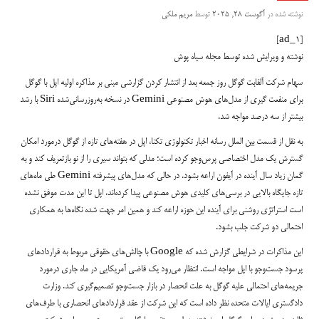
نوشته شده در
آگوست 28, 2025
توسط
مریم ملکی
[ad_1]
نوشته و ویرایش شده توسط مجله سیاه پوش
سهام شرکت آلفابت گوگل روز جمعه بعد از انتشار کردن گزارشی مبنی بر مذاکره اولیه اپل با گوگل
برای منفعت گیری از مدل‌های هوش مصنوعی Gemini در نسخه به‌روزرسانی‌شده Siri با رشد
بیشتر از سه درصد مواجه شد.
به نقل از قسمت بین الملل رسانه اخبار تکنولوژی تکنا، اپل در هفته‌های تازه از گوگل درمورد امکان
گسترش یک مدل اختصاصی پرس‌وجو کرده است؛ مدلی که بتواند سیری را از نو بازتعریف کند و به
گمان زیاد سال آینده در آیفون اراعه بشود. در حالی که مدل‌های پیشرفته Gemini طی ماه‌های
تازه جایگاه بالایی در برسی‌های کلیدی هوش مصنوعی پیدا کرده‌اند، اپل تا این مدت موفق نشده
است استراتژی روشنی برای آینده این حوزه اراعه کند و همین امر جهت شده نگاه‌ها به همکاری
احتمالی دو شرکت جلب بشود.
این مذاکرات در شرایطی گزارش شده که Google با چالش‌های حقوقی مربوط به قراردادهای
پرسود جست‌وجو با اپل مواجه است. انتظار می‌رود یک قاضی آمریکایی در ماه جاری درمورد
جریمه‌های احتمالی علیه گوگل به علت انحصار در بازار جست‌وجو تصمیم‌گیری کند. وزارت
دادگستری ایالات متحده نظر داده است که این شرکت از عقد قراردادهای انحصاری با طرف‌های