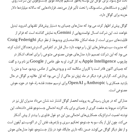
ثالث منع بشود. برای گوگل این نوشته به‌طور مستقیم جایگاه موتور جست‌وجوی این شرکت روی
آیفون و دستگاه‌های سامسونگ را تحت تأثیر قرار می‌دهد، قراردادهایی که سالانه میلیاردها دلار
هزینه برای گوگل دارد.
گوگل پیش‌تر اظهار کرده می بود که مدل‌های جمینای به دستیار پیش‌فکر تلفنهای اندروید تبدیل
خواهند شد. این شرکت امسال توانمندیهایی از Gemini به نمایش گذاشته است که فراتر از
قابلیت‌های سیری است، از جمله امکان خلاصه‌سازی ویدیوها. از نظر دیگر Craig Federighi
که مدیریت سیستم‌عامل‌های اپل را برعهده دارد سال قبل در کنفرانس گسترش‌دهندگان اشاره کرده
می بود که این شرکت تصمیم دارد مدل‌های هوش مصنوعی متنوعی را برای اهداف اشکار در
چارچوب Apple Intelligence به کار گیرد. او به طور خاص از Google نیز نام برد و گفت
که جمینای اکنون قادر است با کاربران مکالمه کند و ورودی‌هایی از عکس، ویدیو، صدا و متن را
پردازش کند. گزارش فرد دیگر در ماه ژوئن نیز حاکی از آن می بود که اپل علاوه بر گوگل در حال
بازدید همکاری با Anthropic و OpenAI برای ترسیم مجدد نقشه راه خود در حوزه هوش
مصنوعی است.
مدارکی که در جریان رسیدگی به پرونده انحصار گوگل انتشار شد نشان می‌داد مدیران اپل نیز در
مذاکرات مربوط به منفعت گیری از جمینای برای یک گزینه احتمالی جست‌وجو نقش داشته‌اند. این
نوشته اهمیت استراتژیک همکاری‌های احتمالی بین این دو غول فناوری را بیشتر از پیش آشکار
می‌کند، چون اپل از یک سو به جستوجو تحکیم سیری و بازتعریف نقش آن در اکوسیستم آیفون است
و از نظر دیگر گوگل می‌کوشد ضمن نگه داری جایگاه خود در بازار جست‌وجو، نفوذ مدل‌های هوش