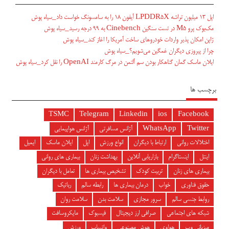
اپل ۱۳ میلیون تراشه LPDDR5X آیفون ۱۸ را به سامسونگ خواست داد_سیاه پوش
مک‌بوک پرو M5 در تست سنگین Cinebench به ۹۹ درجه رسید_سیاه پوش
ژاپن امکان پذیر واردات خودروهای ساخت آمریکا را اغاز کند_سیاه پوش
چرا از پیروزی دیگران غمگین می‌شویم؟_سیاه پوش
ایلان ماسک گمان گناهکار بودن سم آلتمن در مرگ کارمند OpenAI را نقل کرد_سیاه پوش
برچسب ها
TSMC
Telegram
Linkedin
ios
Facebook
Twitter
WhatsApp
آژانس مسافرتی
آژانس هواپیمایی
اختلالات روانی
ارتباط با دیگران
انواع ورزش
اپل
ایلان ماسک
ایمیل
اینتل
اینستاگرام
بازاریابی آنلاین
بهداشت زنان
بیماری های روانی
بیماری های زنان
تربیت کودک
تشخیص بیماری ها
تعامل با دیگران
حقوق فناوری
خواب
درمان بیماری ها
رابطه سالم
رباتیک
روابط جنسی سالم
سرور مجازی
سلامت بدن
سلامت روان
شبکه های اجتماعی
صرافی ارز دیجیتال
فیسبوک
مایکروسافت
میزبانی وب
هواوی
هوش مصنوعی
واتساپ
ورزش