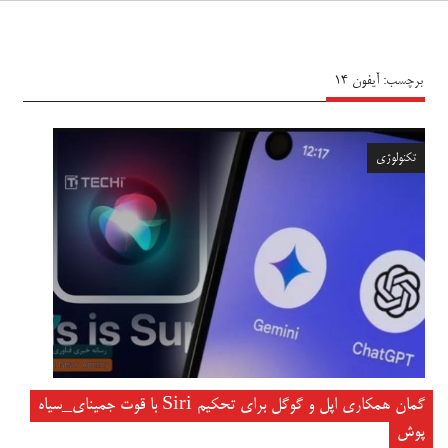
سیاه پوش
برچسب:
آیفون 14
تکنولوژی
گمان همکاری اپل و گوگل برای تحکیم Siri با قوت جمینای_سیاه
پوش