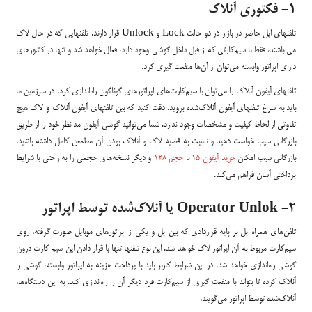
1- فکتوری آنلاک
تلفنهای اپل حاضر در بازار در دو حالت Lock و Unlock قرار دارند. تلفنهایی که در حال لاک
می باشند، فقط با سیم‌کارتی که از قبل داخل گوشی وجود دارد، فعال خواهد شد و تنها در کشورهای
دارای اپراتور وابسته می‌توان از آن‌ها منفعت گیری کرد.
تلفنهای آیفون آنلاک را می‌توان با سیم‌کارت‌های اپراتورهای گوناگون راه‌اندازی کرد. در سرزمین ما
باید به سراغ تلفنهای آیفون آنلاک‌شده بروید. دقت کنید که بین تلفنهای آیفون آنلاک و لاک هیچ
تفاوتی از لحاظ کیفیت و مشخصات وجود ندارد. شما می‌توانید گوشی آیفون مد نظر خود را از طریق
بازرگانی سیب خواست دهید و نسبت به قضیه لاک و آنلاک بودن آن مطمعن کامل داشته باشید.
بازرگانی سیب امکان
خرید آیفون 15 با حجم 128
و دیگر نسخه‌های حجمی را به ‌راحتی با شرایط
پرداختی آسان فراهم می‌کند.
2- Operator Unlok یا آنلاک‌شده توسط اپراتور
تلفن‌های همراه اپل بر پایه قراردادی که بین اپل و یکی از اپراتورهای موبایل صورت گرفته، روی
سیم‌کارت مربوط به آن اپراتور لاک خواهد شد. این نوع تلفنها تنها با قرار دادن این سیم کارت درون
گوشی راه‌اندازی خواهد شد. در این شرایط کاربر باید با پرداخت هزینه به اپراتور وابسته، گوشی را
آنلاک کرده تا بتواند با منفعت گیری از سیم‌کارت فرد دیگر آن را راه‌اندازی کند. به این دستگاه‌ها،
آنلاک‌شده توسط اپراتور می‌گویند.