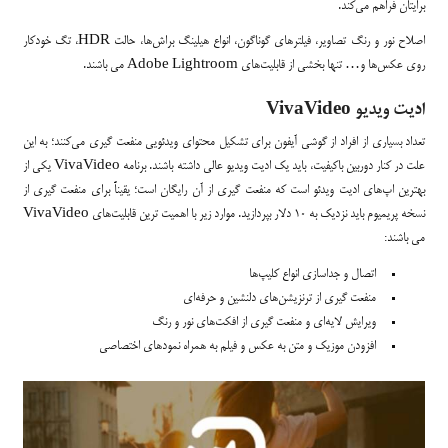
برایتان فراهم می‌کند.
اصلاح نور و رنگ تصاویر، فیلترهای گوناگون، انواع هیلینگ براش‌ها، حالت HDR، تگ خودکار
روی عکس‌ها و… تنها بخشی از قابلیت‌های Adobe Lightroom می باشند.
ادیت ویدیو VivaVideo
تعداد بسیاری از افراد از گوشی آیفون برای تشکیل محتوای ویدئویی منفعت گیری می‌کنند؛ به این
علت در کنار دوربین با‌کیفیت، باید یک ادیت ویدیو عالی داشته باشند. برنامه VivaVideo یکی از
بهترین اپ‌های ادیت ویدئو است که منفعت گیری از آن رایگان است؛ یقیناً برای منفعت گیری از
نسخه پریمیوم باید نزدیک به 10 دلار بپردازید. موارد زیر با اهمیت ترین قابلیت‌های VivaVideo
می باشند:
اتصال و جداسازی انواع کلیپ‌ها
منفعت گیری از ترنزیشن‌های دلنشین و حرفه‌ای
ویرایش لایه‌ای و منفعت گیری از افکت‌های نور و رنگ
افزودن موزیک و متن به عکس و فیلم به همراه نمود‌های اختصاصی