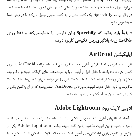
اپلیکیشن Speechify برای عاشقان کتاب یک برنامه زیاد عالی و کاربردی است. این برنامه
می‌تواند روال مطالعه شما را شدت بخشیده و پشتیبانی کند در زمان کمتری یک کتاب را همه کنید.
در واقع برنامه Speechify یک کتاب متنی را به کتاب صوتی تبدیل می‌کند تا در زمان شما
صرفه‌جویی بشود.
« یقیناً باید بدانید که Speechify زبان فارسی را حمایتنمی‌کند و فقط برای
علاقه‌مندان به یادگیری زبان انگلیسی کاربرد دارد.»
اپلیکیشن AirDroid
تقریباً همه افرادی که از گوشی آیفون منفعت گیری می‌کنند، باید برنامه AirDroid را روی
گوشی خود داشته باشند تا انتقال فایل از آیفون و را به سیستم‌عامل‌های گوناگون (ویندوز و اندروید،
مک) را بهتر و راحت‌تر انجام بدهند. شما با منفعت گیری از این برنامه می‌توانید فایل‌ها را با شدت 20
مگابایت بر ثانیه انتقال دهید. قابلیت بسیارعالی AirDroid علتمی‌بشود که از آن به‌گفتن یکی از
کاربردی‌ترین و بهترین اپلیکیشن‌های ایفون یاد بشود.
ادوبی لایت روم Adobe Lightroom
از آنجاییکه تلفنهای آیفون، کیفیت دوربین بالایی دارند، شما باید یک برنامه ادیت عکس هم داشته
باشید تا بتوانید از این قابلیت دلنشین آیفون لذت ببرید. برنامه Adobe Lightroom یکی از
بهترین و کاربردی‌ترین اپلیکیشن‌های آیفون است که همانند فتوشاپ امکان ادیت عکس‌ها را