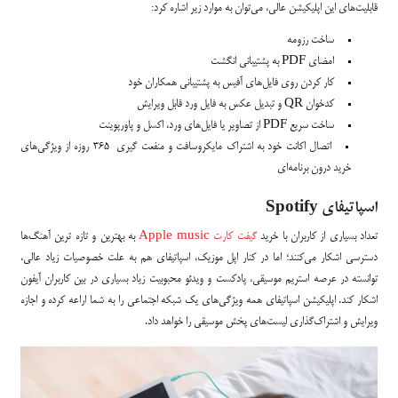
قابلیت‌های این اپلیکیشن عالی، می‌توان به موارد زیر اشاره کرد:
ساخت رزومه
امضای PDF به پشتیبانی انگشت
کار کردن روی فایل‌های آفیس به پشتیبانی همکاران خود
کدخوان QR و تبدیل عکس به فایل ورد قابل ویرایش
ساخت سریع PDF از تصاویر یا فایل‌های ورد، اکسل و پاورپوینت
اتصال اکانت خود به اشتراک مایکروسافت و منفعت گیری ۳۶۵ روزه از ویژگی‌های
خرید درون برنامه‌ای
اسپاتیفای Spotify
تعداد بسیاری از کاربران با خرید
گیفت کارت Apple music
به بهترین و تازه ترین آهنگ‌ها
دسترسی اشکار می‌کنند؛ اما در کنار اپل موزیک، اسپاتیفای هم به علت خصوصیات زیاد عالی،
توانسته در عرصه استریم موسیقی، پادکست و ویدئو محبوبیت زیاد بسیاری در بین کاربران آیفون
اشکار کند. اپلیکیشن اسپاتیفای همه ویژگی‌های یک شبکه اجتماعی را به شما اراعه کرده و اجازه
ویرایش و اشتراک‌گذاری لیست‌های پخش موسیقی را خواهد داد.