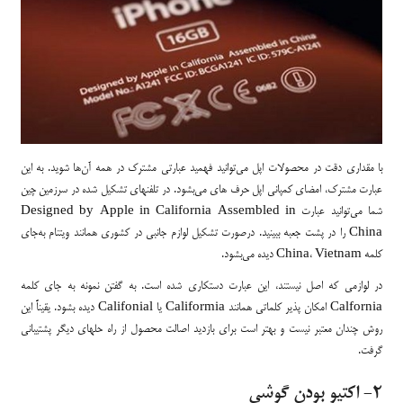
با مقداری دقت در محصولات اپل می‌توانید فهمید عبارتی مشترک در همه آن‌ها شوید. به این
عبارت مشترک، امضای کمپانی اپل حرف های می‌بشود. در تلفنهای تشکیل شده در سرزمین چین
شما می‌توانید عبارت Designed by Apple in California Assembled in
China را در پشت جعبه ببینید. درصورت تشکیل لوازم جانبی در کشوری همانند ویتنام به‌جای
کلمه China، Vietnam دیده می‌بشود.
در لوازمی که اصل نیستند، این عبارت دستکاری شده است. به ‌گفتن نمونه به جای کلمه
Calfornia امکان پذیر کلماتی همانند Califormia یا Califonial دیده بشود. یقیناً این
روش چندان معتبر نیست و بهتر است برای بازدید اصالت محصول از راه حلهای دیگر پشتیبانی
گرفت.
2- اکتیو بودن گوشی