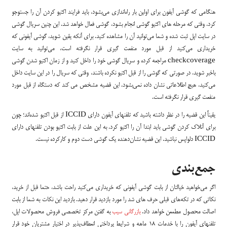
هنگامی که گوشی آیفون برای اولین بار راه‌اندازی می‌بشود، باید فرایند اکتیو کردن آن را جستوجو
کرد. وقتی که مرحله های اکتیو گوشی انجام بشود، گوشی فعال خواهد شد. این چنین سریال گوشی
در سایت اپل ثبت شده و شما می‌‌توانید آن را مشاهده کنید. برای آنکه یقین شوید، گوشی آیفونی که
خریداری می‌کنید از قبل مورد منفعت گیری قرار نگرفته‌ است، می‌توانید به سایت
checkcoverage مراجعه کرده و سریال گوشی خود را داخل کنید و از زمان اکتیو شدن گوشی
باخبر شوید. در صورتی که گوشی را از قبل اکتیو نکرده باشند، وقتی که سریال را در این سایت داخل
می‌کنید، هیچ اطلاعاتی نشان داده نمی‌بشود. این قضیه مشخص می کند که دستگاه از قبل مورد
منفعت گیری قرار نگرفته است.
یقیناً این قضیه را در نظر داشته باشید که تلفنهای آیفون دارای ICCID از قبل اکتیو شده‌اند؛ چون
برای آنلاک کردن گوشی باید ابتدا آن را اکتیو کرد. به این علت از بابت اکتیو بودن تلفنهای دارای
ICCID دلواپس نباشید. این قضیه نشان‌دهنده یک گوشی دست دوم و کارکرده نیست.
جمع‌بندی
اگر می‌خواهید خیالتان از بابت گوشی آیفونی که خریداری می‌کنید راحت باشد، حتما قبل از خرید،
نکاتی که در تکه‌های قبلی حرف های شد را مورد بازدید قرار دهید. بازدید این نکات به شما از بابت
اصالت محصول مطمعن خواهد داد.
بازرگانی سیب
به‌ گفتن مرکز تخصصی فروش محصولات اپل،
تلفنهای آیفون را با خدمات 18 ماهه و شرایط پرداختی انعطاف‌پذیر در اختیار مشتریان خود قرار