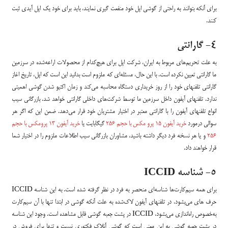
برای آنکه بتوانند به ‌راحتی از گوشی اپل خود منفعت گیری نمایند، باید برای خود یک اپل آیدی ثبت
کنند.
4- گارانتی
به علت تحریم‌های مربوط به ایران، شرکت اپل برای هیچ‌کدام از محصولات اراعه‌شده در سرزمین
ما گارانتی تعیین نکرده است. با این حال، مسئله‌ای که ملزوم است بدانید این است که اپل، تاریخ اغاز
گارانتی تلفنهای خود را از روز خریداری دستگاه محاسبه می‌کند و زمان اکتیو شدن گوشی اهمیتی
ندارد. تلفنهای آیفون داخل سرزمین ما توسط شرکت‌های داخلی گارانتی خواهد شد. بازرگانی سیب
انواع تلفنهای آیفون را با گارانتی معتبر در اختیار مشتریان خود قرار می‌دهد. ضمن این که اگر هر
سوالی درمورد
خرید آیفون 15 پرو مکس با حجم 256
گیگابایت یا
خرید آیفون 13 پرومکس با حجم
256
و یا هر نسخه فرد دیگر داشته باشید، مشاوران بازرگانی سیب اطلاعات ملزوم را در اختیار شما
قرار خواهند داد.
5- شناسه ICCID
برای همه سیم‌کارت‌ها شناسه‌ای منحصر به فرد در نظر گرفته شده است. به این شناسه ICCID
حرف های می‌بشود. در تلفنهای آیفون لاک‌شده به علت آنکه گوشی در ابتدا تنها با آن سیم‌کارت
به‌خصوص راه‌اندازی می‌بشود، ICCID در پشت جعبه گوشی قابل مشاهده است. وجود این شناسه
در پشت جعبه گوشی به این معنی است که گوشی آنلاک فکتوری نیست و تنها برای فروش در