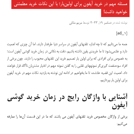
مسئله مهم در خرید آیفون برای اولین‌بار؛ با این نکات خرید مطمئنی
خواهید داشت!
نوشته شده در
دسامبر 19, 2023
توسط
مریم ملکی
[ad_1]
همه ما می‌دانیم که تا چه اندازه تلفنهای آیفون در سراسر دنیا طرفدار دارند. اما آن چیزی که اهمیت
دارد و علتمی‌بشود تا ما خریدی یقین داشته باشیم، دقت به نکاتی در زمان خرید گوشی آیفون است؛
به خصوص برای افرادی که برای اولین بار تصمیم خرید این تلفنهای محبوب را دارند. چون برخی از
افراد سوء‌منفعت گیری‌گر نمونه‎های تقلبی را به گفتن نمونه مهم در اختیار مشتریان ناآگاه قرار خواهند
داد. اهمیت این قضیه علتشده تا ما بخواهیم در ادامه این نوشته به بازدید نکات مهم در خرید آیفون
برای اولین بار بپردازیم.
آشنایی با واژگان رایج در زمان خرید گوشی
آیفون
برخی از واژگان مخصوص خرید تلفنهای آیفون می باشند که ما در این قسمت آن‌ها را معارفه
می‌کنیم: